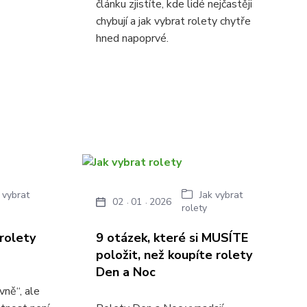
článku zjistíte, kde lidé nejčastěji
chybují a jak vybrat rolety chytře
hned napoprvé.
 vybrat
Jak vybrat
02
01
2026
rolety
rolety
9 otázek, které si MUSÍTE
položit, než koupíte rolety
Den a Noc
vně“, ale