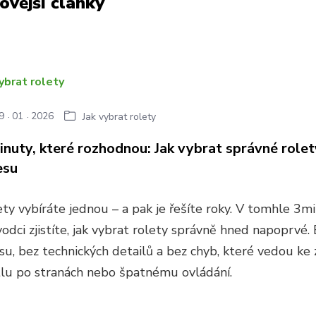
ovější články
9
01
2026
Jak vybrat rolety
inuty, které rozhodnou: Jak vybrat správné role
esu
ety vybíráte jednou – a pak je řešíte roky. V tomhle 3
odci zjistíte, jak vybrat rolety správně hned napoprvé.
su, bez technických detailů a bez chyb, které vedou ke 
tlu po stranách nebo špatnému ovládání.