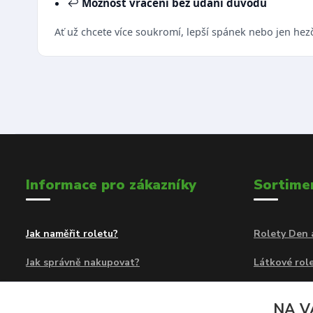
↩️
Možnost vrácení bez udání důvodu
Ať už chcete více soukromí, lepší spánek nebo jen hez
Informace pro zákazníky
Sortime
Jak naměřit roletu?
Rolety Den 
Jak správně nakupovat?
Látkové role
Obchodní podmínky
Rolety Den 
NA V