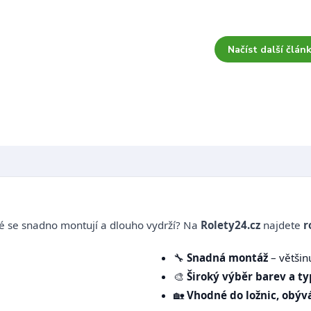
Načíst další článk
 se snadno montují a dlouho vydrží? Na
Rolety24.cz
najdete
r
🔧
Snadná montáž
– většin
🎨
Široký výběr barev a t
🏡
Vhodné do ložnic, obývá