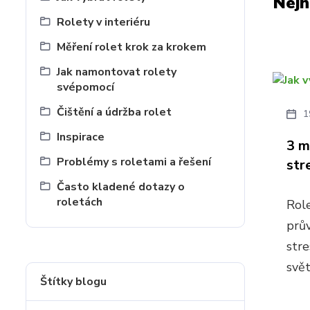
Nejn
Rolety v interiéru
Měření rolet krok za krokem
Jak namontovat rolety
svépomocí
Čištění a údržba rolet
1
Inspirace
3 m
Problémy s roletami a řešení
str
Často kladené dotazy o
roletách
Rol
prův
stre
svě
Štítky blogu