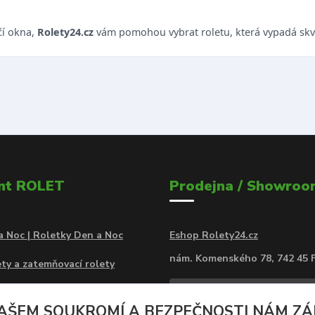
čí okna,
Rolety24.cz
vám pomohou vybrat roletu, která vypadá skvě
nt ROLET
Prodejna / Showroo
a Noc | Roletky Den a Noc
Eshop Rolety24.cz
nám. Komenského 78, 742 45 
ty a zatemňovací rolety
a Noc Rolety MINI v kazetě
AŠEM SOUKROMÍ A BEZPEČNOSTI NÁM ZÁLE