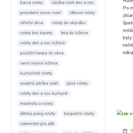
Role
barva rolety
údržba rolet den a noc
Po m
pravidelní servis rolet
látkové rolety
zkla
špat
střešní okna
rolety do obýváku
ovlá
rolety bez kazety
tma do ložnice
byly
rolety den a noc ložnice
neře
náku
pouliční lampa do okna
ranní slunce ložnice
kuchyňské rolety
snadná údržba rolet
plisé rolety
rolety den a noc kuchyně
mastnota a rolety
dětský pokoj rolety
bezpečné rolety
zatemnění pro děti
3