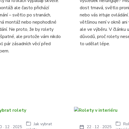
ty na fotkách vypadají skvěle.
výsledek nefunguje? Mís
ontáži ale často přichází
dost tmavá, světlo pro
mání – světlo po stranách,
nebo vás irituje ovládán
ná montáž nebo nepohodlné
většinou není v okně ani
dání. Ne proto, že by rolety
ale ve výběru. V článku
 špatné, ale protože vám nikdo
důvodů, proč rolety nese
kl pár zásadních věcí před
to udělat lépe.
pem.
Jak vybrat
Rol
0
12
2025
22
12
2025