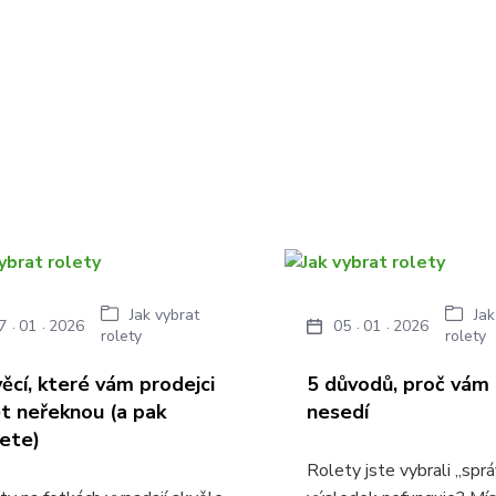
Jak vybrat
Jak
7
01
2026
05
01
2026
rolety
rolety
věcí, které vám prodejci
5 důvodů, proč vám 
et neřeknou (a pak
nesedí
jete)
Rolety jste vybrali „sprá