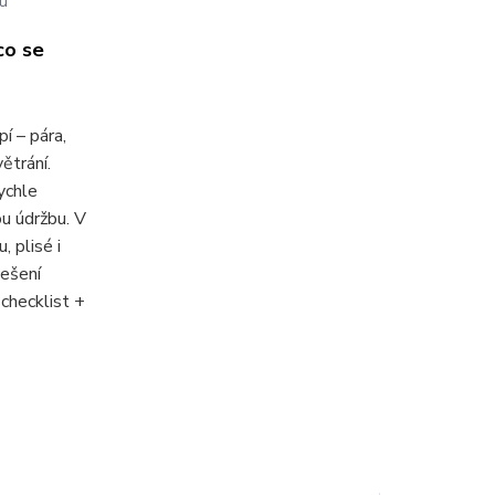
ru
co se
pí – pára,
ětrání.
ychle
ou údržbu. V
 plisé i
řešení
checklist +