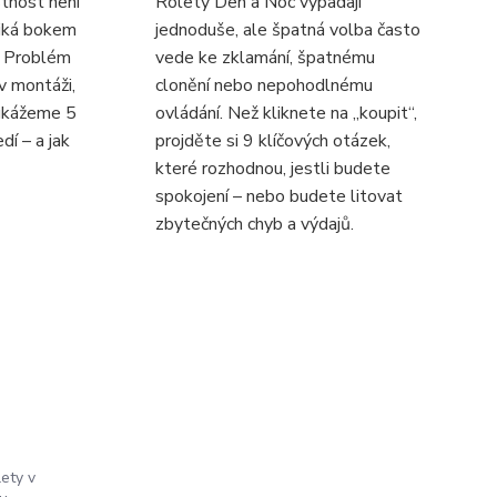
tnost není
Rolety Den a Noc vypadají
niká bokem
jednoduše, ale špatná volba často
í. Problém
vede ke zklamání, špatnému
 v montáži,
clonění nebo nepohodlnému
 ukážeme 5
ovládání. Než kliknete na „koupit“,
dí – a jak
projděte si 9 klíčových otázek,
které rozhodnou, jestli budete
spokojení – nebo budete litovat
zbytečných chyb a výdajů.
ety v