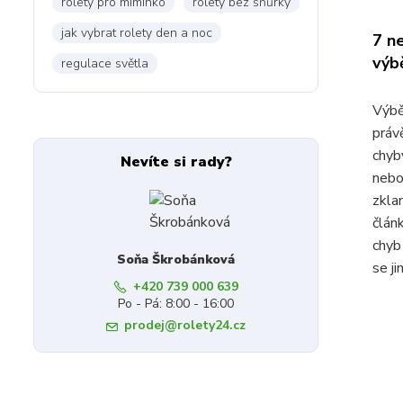
rolety pro miminko
rolety bez šňůrky
jak vybrat rolety den a noc
7 ne
výb
regulace světla
Výbě
právě
chyb
Nevíte si rady?
nebo
zkla
člán
chyb 
Soňa Škrobánková
se j
+420 739 000 639
Po - Pá: 8:00 - 16:00
prodej@rolety24.cz