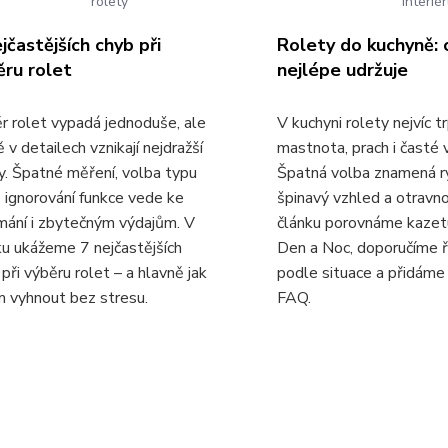
rolety
interié
jčastějších chyb při
Rolety do kuchyně: 
ěru rolet
nejlépe udržuje
r rolet vypadá jednoduše, ale
V kuchyni rolety nejvíc tr
 v detailech vznikají nejdražší
mastnota, prach i časté v
y. Špatné měření, volba typu
Špatná volba znamená r
 ignorování funkce vede ke
špinavý vzhled a otravn
mání i zbytečným výdajům. V
článku porovnáme kazetu,
ku ukážeme 7 nejčastějších
Den a Noc, doporučíme 
při výběru rolet – a hlavně jak
podle situace a přidáme 
im vyhnout bez stresu.
FAQ.