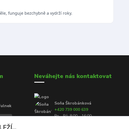
le, funguje bezchybně a vydrží roky.
m
Neváhejte nás kontaktovat
Soňa Škrobánková
Fulnek
+420 739 000 639
Po - Pá: 8:00 - 16:00
ŽÍ...
prodej@rolety24.cz