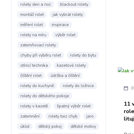
rolety den a noc
blackout rolety
montáž rolet
jak vybrat rolety
měření rolet
inspirace
rolety na míru
výběr rolet
zatemňovací rolety
chyby při výběru rolet
rolety do bytu
stínicí technika
kazetové rolety
čištění rolet
údržba a čištění
rolety do kuchyně
rolety do ložnice
0
rolety do dětského pokoje
11 
rolety v kazetě
špatný výběr rolet
rol
zatemnění
rolety bez chyb
jaro
litu
úklid
dětský pokoj
dětské motivy