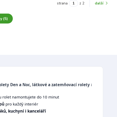
strana
z 2
další
y (5)
olety Den a Noc, látkové a zatemňovací rolety
i
u rolet namontujete do 10 minut
ypů
pro každý interiér
ků, kuchyní i kanceláří