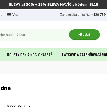
SLEVY až 30% + 15% SLEVA NAVÍC s kódem: SL15
ba
Zákaznická linka
+420 739 
Více
Hledat
ROLETY DEN A NOC V KAZETĚ
LÁTKOVÉ A ZATEMŇOVACÍ RO
adna