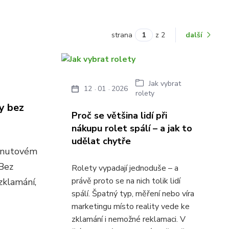
strana
z 2
další
Jak vybrat
12
01
2026
rolety
ty bez
Proč se většina lidí při
nákupu rolet spálí – a jak to
udělat chytře
minutovém
 Bez
Rolety vypadají jednoduše – a
právě proto se na nich tolik lidí
zklamání,
spálí. Špatný typ, měření nebo víra
marketingu místo reality vede ke
zklamání i nemožné reklamaci. V