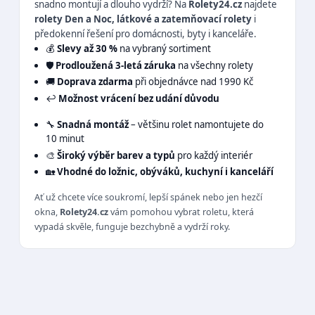
snadno montují a dlouho vydrží? Na
Rolety24.cz
najdete
rolety Den a Noc, látkové a zatemňovací rolety
i
předokenní řešení pro domácnosti, byty i kanceláře.
💰
Slevy až 30 %
na vybraný sortiment
🛡️
Prodloužená 3-letá záruka
na všechny rolety
🚚
Doprava zdarma
při objednávce nad 1990 Kč
↩️
Možnost vrácení bez udání důvodu
🔧
Snadná montáž
– většinu rolet namontujete do
10 minut
🎨
Široký výběr barev a typů
pro každý interiér
🏡
Vhodné do ložnic, obýváků, kuchyní i kanceláří
Ať už chcete více soukromí, lepší spánek nebo jen hezčí
okna,
Rolety24.cz
vám pomohou vybrat roletu, která
vypadá skvěle, funguje bezchybně a vydrží roky.