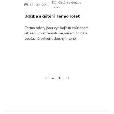
Čištění a údržba
18
09
2021
rolet
Údržba a čištění Termo rolet
Termo rolety jsou vynikajícím způsobem,
jak regulovat teplotu ve vašem domě a
současně vytvořit vkusný interiér
strana
z 1