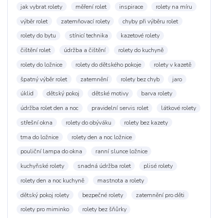
jak vybrat rolety
měření rolet
inspirace
rolety na míru
výběr rolet
zatemňovací rolety
chyby při výběru rolet
rolety do bytu
stínicí technika
kazetové rolety
čištění rolet
údržba a čištění
rolety do kuchyně
rolety do ložnice
rolety do dětského pokoje
rolety v kazetě
špatný výběr rolet
zatemnění
rolety bez chyb
jaro
úklid
dětský pokoj
dětské motivy
barva rolety
údržba rolet den a noc
pravidelní servis rolet
látkové rolety
střešní okna
rolety do obýváku
rolety bez kazety
tma do ložnice
rolety den a noc ložnice
pouliční lampa do okna
ranní slunce ložnice
kuchyňské rolety
snadná údržba rolet
plisé rolety
rolety den a noc kuchyně
mastnota a rolety
dětský pokoj rolety
bezpečné rolety
zatemnění pro děti
rolety pro miminko
rolety bez šňůrky