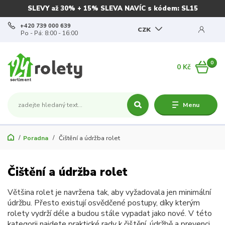
SLEVY až 30% + 15% SLEVA NAVÍC s kódem: SL15
+420 739 000 639
CZK
Po - Pá: 8:00 - 16:00
0
0 Kč
Menu
Poradna
Čištění a údržba rolet
Čištění a údržba rolet
Většina rolet je navržena tak, aby vyžadovala jen minimální
údržbu. Přesto existují osvědčené postupy, díky kterým
rolety vydrží déle a budou stále vypadat jako nové. V této
kategorii najdete praktické rady k čištění, údržbě a prevenci