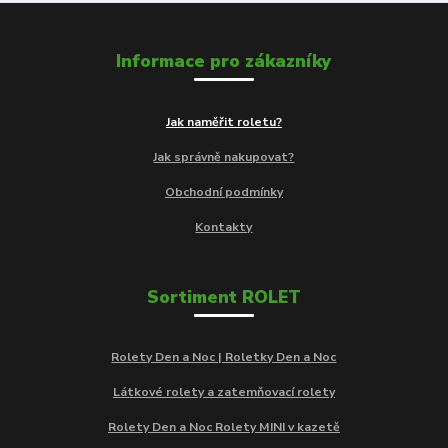
Informace pro zákazníky
Jak naměřit roletu?
Jak správně nakupovat?
Obchodní podmínky
Kontakty
Sortiment ROLET
Rolety Den a Noc | Roletky Den a Noc
Látkové rolety a zatemňovací rolety
Rolety Den a Noc Rolety MINI v kazetě