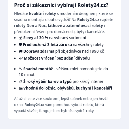
Proč si zákazníci vybírají Rolety24.cz?
Hledáte
kvalitní rolety
s moderním designem, které se
snadno montují a dlouho vydrží? Na
Rolety24.cz
najdete
rolety Den a Noc, látkové a zatemňovací rolety
i
předokenní řešení pro domácnosti, byty i kanceláře.
💰
Slevy až 30 %
na vybraný sortiment
🛡️
Prodloužená 3-letá záruka
na všechny rolety
🚚
Doprava zdarma
při objednávce nad 1990 Kč
↩️
Možnost vrácení bez udání důvodu
🔧
Snadná montáž
– většinu rolet namontujete do
10 minut
🎨
Široký výběr barev a typů
pro každý interiér
🏡
Vhodné do ložnic, obýváků, kuchyní i kanceláří
Ať už chcete více soukromí, lepší spánek nebo jen hezčí
okna,
Rolety24.cz
vám pomohou vybrat roletu, která
vypadá skvěle, funguje bezchybně a vydrží roky.