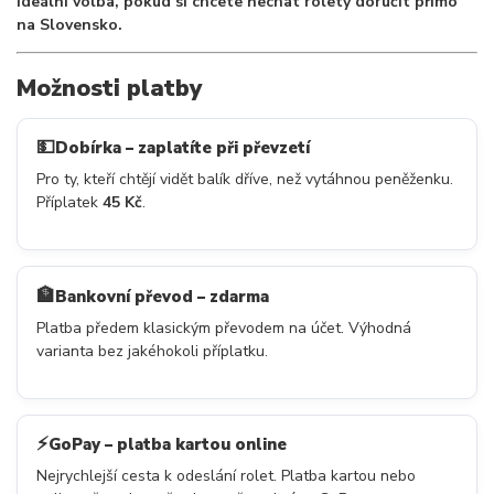
Ideální volba, pokud si chcete nechat rolety doručit přímo
na Slovensko.
Možnosti platby
💵
Dobírka – zaplatíte při převzetí
Pro ty, kteří chtějí vidět balík dříve, než vytáhnou peněženku.
Příplatek
45 Kč
.
🏦
Bankovní převod – zdarma
Platba předem klasickým převodem na účet. Výhodná
varianta bez jakéhokoli příplatku.
⚡
GoPay – platba kartou online
Nejrychlejší cesta k odeslání rolet. Platba kartou nebo