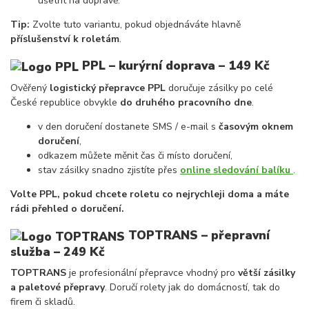
ušetřit na dopravě.
Tip:
Zvolte tuto variantu, pokud objednáváte hlavně
příslušenství k roletám
.
PPL – kurýrní doprava
– 149 Kč
Ověřený
logistický přepravce PPL
doručuje zásilky po celé
České republice obvykle
do druhého pracovního dne
.
v den doručení dostanete SMS / e-mail s
časovým oknem
doručení
,
odkazem můžete měnit čas či místo doručení,
stav zásilky snadno zjistíte přes
online sledování balíku
.
Volte PPL, pokud chcete roletu co nejrychleji doma a máte
rádi přehled o doručení.
TOPTRANS – přepravní
služba
– 249 Kč
TOPTRANS
je profesionální přepravce vhodný pro
větší zásilky
a paletové přepravy
. Doručí rolety jak do domácností, tak do
firem či skladů.