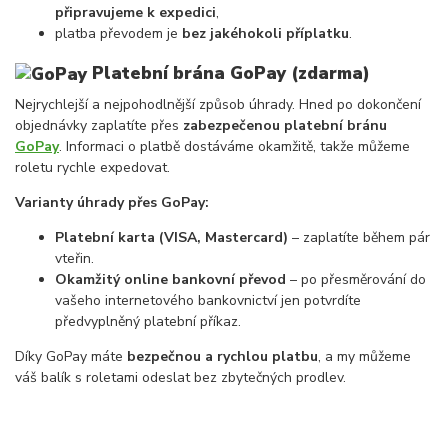
připravujeme k expedici
,
platba převodem je
bez jakéhokoli příplatku
.
Platební brána GoPay
(zdarma)
Nejrychlejší a nejpohodlnější způsob úhrady. Hned po dokončení
objednávky zaplatíte přes
zabezpečenou platební bránu
GoPay
. Informaci o platbě dostáváme okamžitě, takže můžeme
roletu rychle expedovat.
Varianty úhrady přes GoPay:
Platební karta (VISA, Mastercard)
– zaplatíte během pár
vteřin.
Okamžitý online bankovní převod
– po přesměrování do
vašeho internetového bankovnictví jen potvrdíte
předvyplněný platební příkaz.
Díky GoPay máte
bezpečnou a rychlou platbu
, a my můžeme
váš balík s roletami odeslat bez zbytečných prodlev.