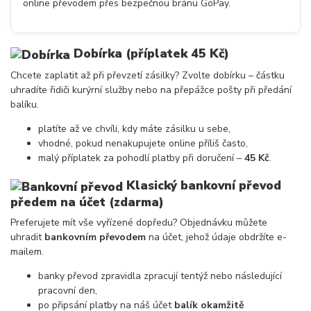
online převodem přes bezpečnou bránu GoPay.
Dobírka
(příplatek 45 Kč)
Chcete zaplatit až při převzetí zásilky? Zvolte dobírku – částku
uhradíte řidiči kurýrní služby nebo na přepážce pošty při předání
balíku.
platíte až ve chvíli, kdy máte zásilku u sebe,
vhodné, pokud nenakupujete online příliš často,
malý příplatek za pohodlí platby při doručení –
45 Kč
.
Klasický bankovní převod
předem na účet
(zdarma)
Preferujete mít vše vyřízené dopředu? Objednávku můžete
uhradit
bankovním převodem
na účet, jehož údaje obdržíte e-
mailem.
banky převod zpravidla zpracují tentýž nebo následující
pracovní den,
po připsání platby na náš účet
balík okamžitě