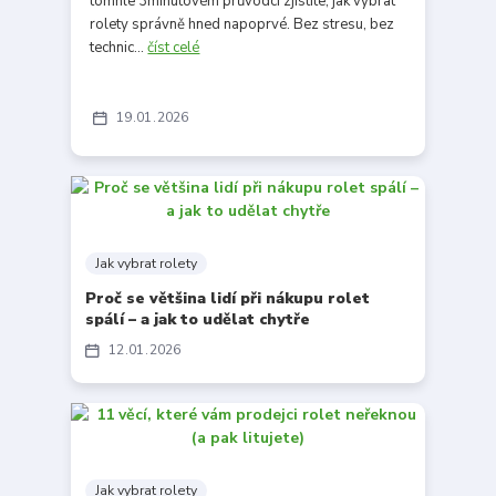
tomhle 3minutovém průvodci zjistíte, jak vybrat
rolety správně hned napoprvé. Bez stresu, bez
technic...
číst celé
19
01
2026
Jak vybrat rolety
Proč se většina lidí při nákupu rolet
spálí – a jak to udělat chytře
12
01
2026
Jak vybrat rolety