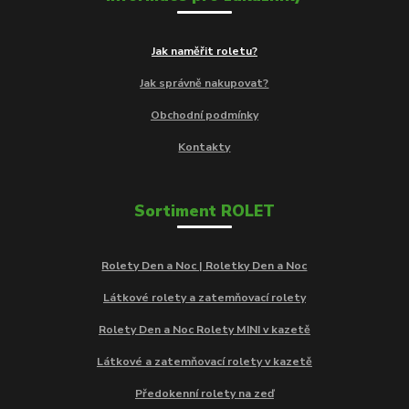
Jak naměřit roletu?
Jak správně nakupovat?
Obchodní podmínky
Kontakty
Sortiment ROLET
Rolety Den a Noc | Roletky Den a Noc
Látkové rolety a zatemňovací rolety
Rolety Den a Noc Rolety MINI v kazetě
Látkové a zatemňovací rolety v kazetě
Předokenní rolety na zeď