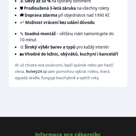
💰
Slevy až 30 %
na vybraný sortiment
🛡️
Prodloužená 3-letá záruka
na všechny rolety
🚚
Doprava zdarma
při objednávce nad 1990 Kč
↩️
Možnost vrácení bez udání důvodu
🔧
Snadná montáž
– většinu rolet namontujete do
10 minut
🎨
Široký výběr barev a typů
pro každý interiér
🏡
Vhodné do ložnic, obýváků, kuchyní i kanceláří
Ať už chcete více soukromí, lepší spánek nebo jen hezčí
okna,
Rolety24.cz
vám pomohou vybrat roletu, která
vypadá skvěle, funguje bezchybně a vydrží roky.
Informace pro zákazníky