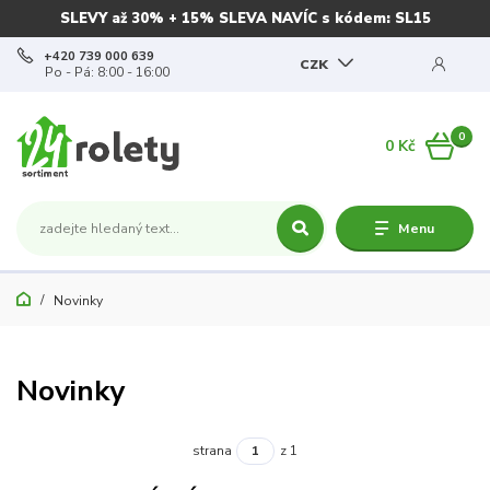
SLEVY až 30% + 15% SLEVA NAVÍC s kódem: SL15
+420 739 000 639
CZK
Po - Pá: 8:00 - 16:00
0
0 Kč
Menu
Novinky
Novinky
strana
z 1