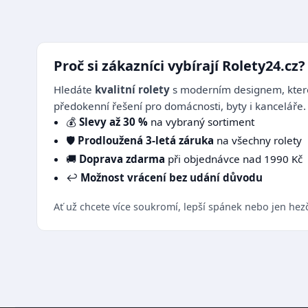
Proč si zákazníci vybírají Rolety24.cz?
Hledáte
kvalitní rolety
s moderním designem, které
předokenní řešení pro domácnosti, byty i kanceláře.
💰
Slevy až 30 %
na vybraný sortiment
🛡️
Prodloužená 3-letá záruka
na všechny rolety
🚚
Doprava zdarma
při objednávce nad 1990 Kč
↩️
Možnost vrácení bez udání důvodu
Ať už chcete více soukromí, lepší spánek nebo jen hez