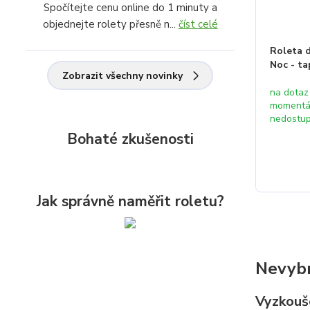
Spočítejte cenu online do 1 minuty a
objednejte rolety přesně n...
číst celé
Roleta 
Noc - ta
Zobrazit všechny novinky
na dotaz
momentá
nedostu
Bohaté zkušenosti
Jak správně naměřit roletu?
Nevybr
Vyzkouše