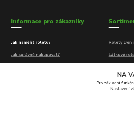
Informace pro zákazníky
Sortime
Jak naměřit roletu?
Rolety Den 
Jak správně nakupovat?
Látkové role
Obchodní podmínky
Rolety Den 
NA V
Kontakty
Látkové a z
Pro základní funkčn
Nastavení vl
Předokenní 
© 2026 Eshop Rolety24.cz | Provozovatel: Sortiment 24 s.r.o., Na 