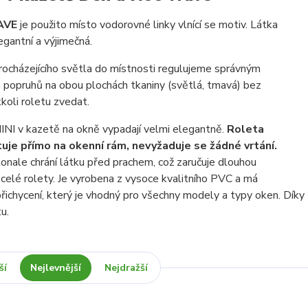
AVE
je použito místo vodorovné linky vlnící se motiv. Látka
legantní a výjimečná.
rocházejícího světla do místnosti regulujeme správným
 popruhů na obou plochách tkaniny (světlá, tmavá) bez
kkoli roletu zvedat.
I v kazetě na okně vypadají velmi elegantně.
Roleta
uje přímo na okenní rám, nevyžaduje se žádné vrtání.
onale chrání látku před prachem, což zaručuje dlouhou
 celé rolety. Je vyrobena z vysoce kvalitního PVC a má
řichycení, který je vhodný pro všechny modely a typy oken. Dík
u.
ší
Nejlevnější
Nejdražší