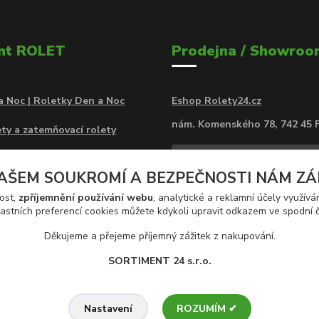
nt ROLET
Prodejna / Showroo
a Noc | Roletky Den a Noc
Eshop Rolety24.cz
nám. Komenského 78, 742 45 
ty a zatemňovací rolety
a Noc Rolety MINI v kazetě
AŠEM SOUKROMÍ A BEZPEČNOSTI NÁM ZÁLE
atemňovací rolety v kazetě
ost,
zpříjemnění používání webu
, analytické a reklamní účely využív
astních preferencí cookies můžete kdykoli upravit odkazem ve spodní č
rolety na zeď
Děkujeme a přejeme příjemný zážitek z nakupování.
SORTIMENT 24 s.r.o.
ROZUMÍM ✔
Nastavení
Trávníkách 959, 742 13 Studénka,