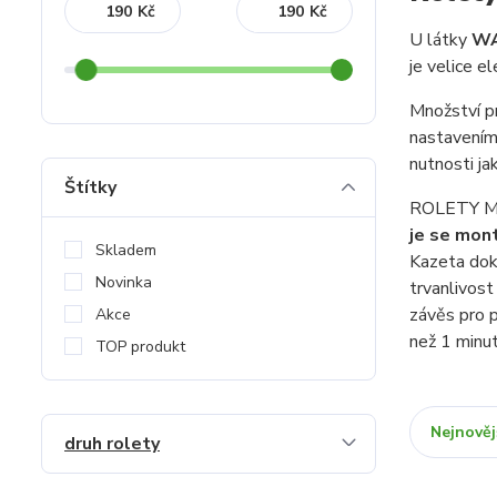
Kč
Kč
U látky
W
je velice e
Množství p
nastavením
nutnosti ja
Štítky
ROLETY MIN
je se mont
Skladem
Kazeta dok
Novinka
trvanlivost
závěs pro p
Akce
než 1 minut
TOP produkt
Nejnověj
druh rolety