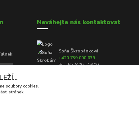
m
Neváhejte nás kontaktovat
Soňa Škrobánková
Fulnek
+420 739 000 639
Po - Pá: 8:00 - 16:00
ŽÍ...
prodej@rolety24.cz
áme soubory cookies.
ásti stránek.
Vytvořeno na
Eshop-rychle.cz