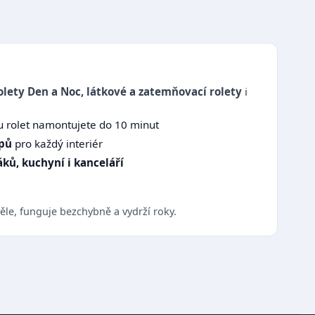
olety Den a Noc, látkové a zatemňovací rolety
i
u rolet namontujete do 10 minut
ypů
pro každý interiér
ků, kuchyní i kanceláří
le, funguje bezchybně a vydrží roky.