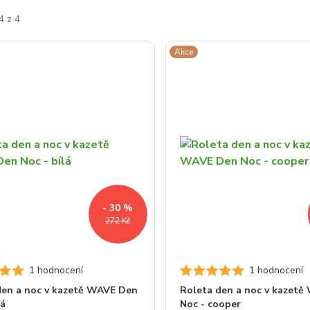
4 z 4
Akce
- 30 %
272 Kč
1 hodnocení
1 hodnocení
den a noc v kazetě WAVE Den
Roleta den a noc v kazet
lá
Noc - cooper