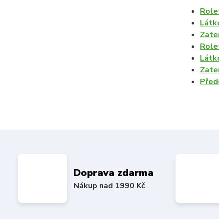
Role
Látk
Zate
Role
Látk
Zate
Před
Doprava zdarma
Nákup nad 1990 Kč