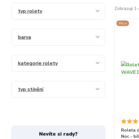
Zobrazuji 1-
typ rolety
Akce
barva
kategorie rolety
typ stínění
Roleta 
Nevíte si rady?
Noc - bí