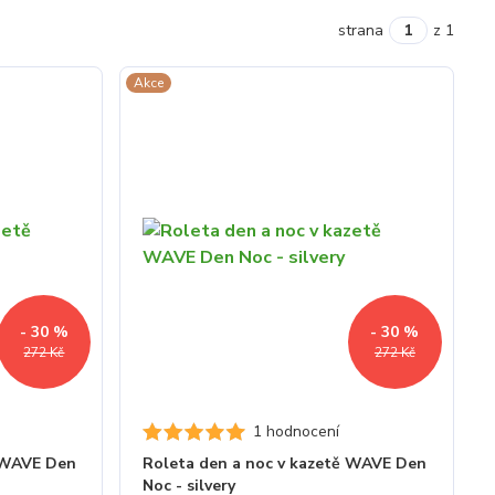
strana
z 1
Akce
- 30 %
- 30 %
272 Kč
272 Kč
1 hodnocení
ě WAVE Den
Roleta den a noc v kazetě WAVE Den
Noc - silvery