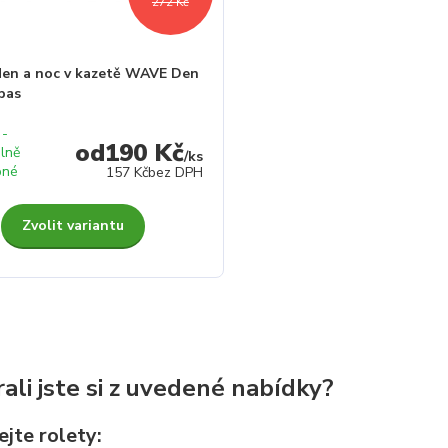
272 Kč
den a noc v kazetě WAVE Den
pas
 -
190 Kč
lně
/
ks
pné
157 Kč
bez DPH
Zvolit variantu
ali jste si z uvedené nabídky?
jte rolety: