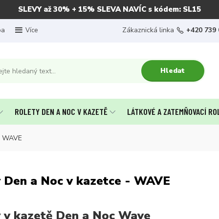
SLEVY až 30% + 15% SLEVA NAVÍC s kódem: SL15
ba
Zákaznická linka
+420 739 
Více
Hledat
ROLETY DEN A NOC V KAZETĚ
LÁTKOVÉ A ZATEMŇOVACÍ RO
oc WAVE
 Den a Noc v kazetce - WAVE
 v kazetě Den a Noc Wave