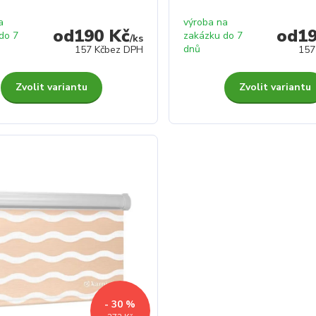
a
výroba na
190 Kč
1
do 7
zakázku do 7
/
ks
dnů
157 Kč
bez DPH
157
Zvolit variantu
Zvolit variantu
- 30 %