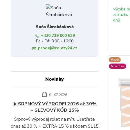
výroba n
zakázku 
dnů
Soňa Škrobánková
+420 739 000 639
Po - Pá: 8:00 - 16:00
prodej@rolety24.cz
Akce
Novinka
Novinky
01.07.2026
☀️ SRPNOVÝ VÝPRODEJ 2026 až 30%
+ SLEVOVÝ KÓD 15%
Srpnový výprodej rolet na míru Ušetřete
dnes až 30 % + EXTRA 15 % s kódem SL15