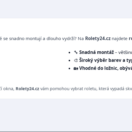
 se snadno montují a dlouho vydrží? Na
Rolety24.cz
najdete
r
🔧
Snadná montáž
– většin
🎨
Široký výběr barev a t
🏡
Vhodné do ložnic, obývá
čí okna,
Rolety24.cz
vám pomohou vybrat roletu, která vypadá skvě