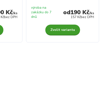
výroba na
90 Kč
190 Kč
zakázku do 7
/
ks
/
ks
dnů
 Kč
bez DPH
157 Kč
bez DPH
Zvolit variantu