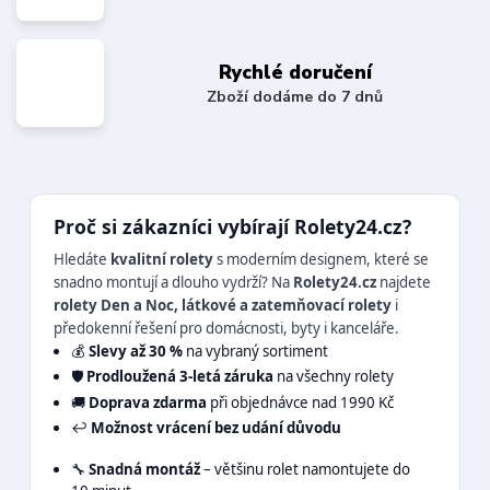
Rychlé doručení
Zboží dodáme do 7 dnů
Proč si zákazníci vybírají Rolety24.cz?
Hledáte
kvalitní rolety
s moderním designem, které se
snadno montují a dlouho vydrží? Na
Rolety24.cz
najdete
rolety Den a Noc, látkové a zatemňovací rolety
i
předokenní řešení pro domácnosti, byty i kanceláře.
💰
Slevy až 30 %
na vybraný sortiment
🛡️
Prodloužená 3-letá záruka
na všechny rolety
🚚
Doprava zdarma
při objednávce nad 1990 Kč
↩️
Možnost vrácení bez udání důvodu
🔧
Snadná montáž
– většinu rolet namontujete do