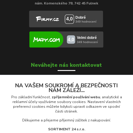
nám. Komenského 78, 742 45 Fulnek
Neváhejte nás kontaktovat
NA VAŠEM SOUKROMÍ A BEZPEČNOSTI
NÁM ZÁLEŽÍ...
Soňa Škrobánková
+420 739 000 639
Pro základní funkčnost,
zpříjemnění používání webu
, analytické a
Po - Pá: 8:00 - 16:00
reklamní účely využíváme soubory cookies. Nastavení vlastních
preferencí cookies můžete kdykoli upravit odkazem ve spodní
části stránek.
prodej@rolety24.cz
Děkujeme a přejeme příjemný zážitek z nakupování.
SORTIMENT 24 s.r.o.