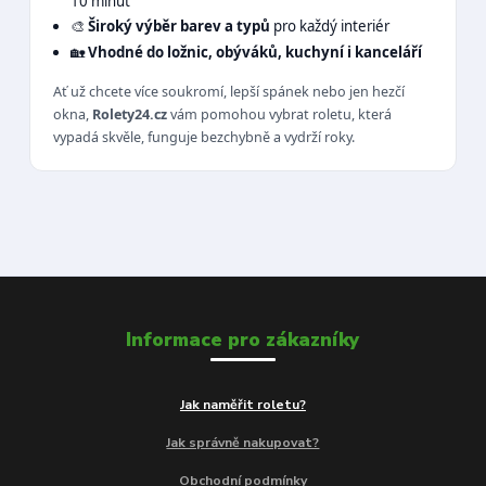
10 minut
🎨
Široký výběr barev a typů
pro každý interiér
🏡
Vhodné do ložnic, obýváků, kuchyní i kanceláří
Ať už chcete více soukromí, lepší spánek nebo jen hezčí
okna,
Rolety24.cz
vám pomohou vybrat roletu, která
vypadá skvěle, funguje bezchybně a vydrží roky.
Informace pro zákazníky
Jak naměřit roletu?
Jak správně nakupovat?
Obchodní podmínky