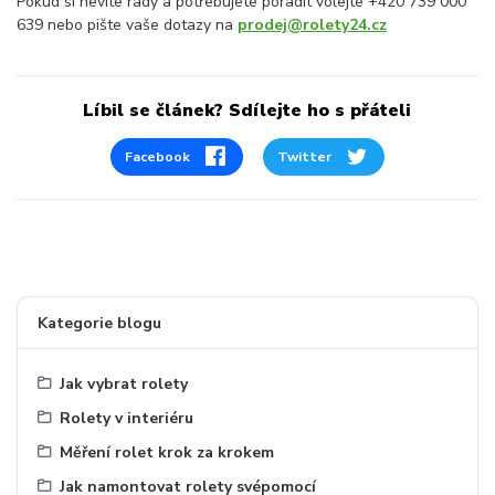
Pokud si nevíte rady a potřebujete poradit volejte +420 739 000
639 nebo pište vaše dotazy na
prodej@rolety24.cz
Líbil se článek? Sdílejte ho s přáteli
Facebook
Twitter
Kategorie blogu
Jak vybrat rolety
Rolety v interiéru
Měření rolet krok za krokem
Jak namontovat rolety svépomocí