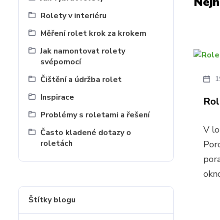
Nejn
Rolety v interiéru
Měření rolet krok za krokem
Jak namontovat rolety
svépomocí
Čištění a údržba rolet
1
Inspirace
Rol
Problémy s roletami a řešení
V lo
Často kladené dotazy o
roletách
Por
pora
okno
Štítky blogu