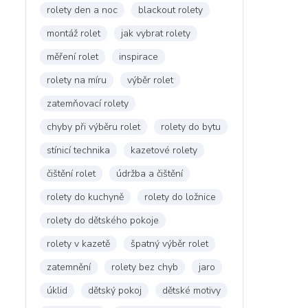
rolety den a noc
blackout rolety
montáž rolet
jak vybrat rolety
měření rolet
inspirace
rolety na míru
výběr rolet
zatemňovací rolety
chyby při výběru rolet
rolety do bytu
stínicí technika
kazetové rolety
čištění rolet
údržba a čištění
rolety do kuchyně
rolety do ložnice
rolety do dětského pokoje
rolety v kazetě
špatný výběr rolet
zatemnění
rolety bez chyb
jaro
úklid
dětský pokoj
dětské motivy