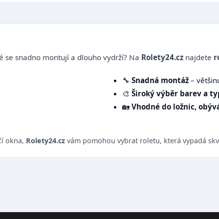
 se snadno montují a dlouho vydrží? Na
Rolety24.cz
najdete
r
🔧
Snadná montáž
– většin
🎨
Široký výběr barev a t
🏡
Vhodné do ložnic, obývá
čí okna,
Rolety24.cz
vám pomohou vybrat roletu, která vypadá skvě