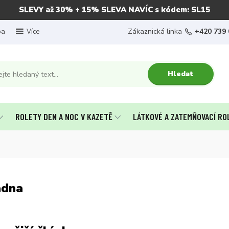
SLEVY až 30% + 15% SLEVA NAVÍC s kódem: SL15
ba
Zákaznická linka
+420 739 
Více
Hledat
ROLETY DEN A NOC V KAZETĚ
LÁTKOVÉ A ZATEMŇOVACÍ RO
adna