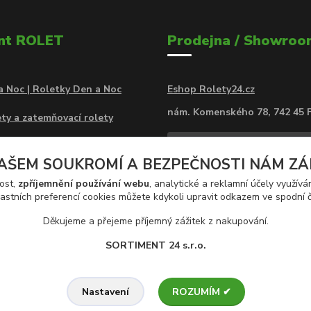
nt ROLET
Prodejna / Showroo
a Noc | Roletky Den a Noc
Eshop Rolety24.cz
nám. Komenského 78, 742 45 
ty a zatemňovací rolety
a Noc Rolety MINI v kazetě
AŠEM SOUKROMÍ A BEZPEČNOSTI NÁM ZÁLE
atemňovací rolety v kazetě
ost,
zpříjemnění používání webu
, analytické a reklamní účely využív
astních preferencí cookies můžete kdykoli upravit odkazem ve spodní č
rolety na zeď
Děkujeme a přejeme příjemný zážitek z nakupování.
SORTIMENT 24 s.r.o.
ROZUMÍM ✔
Nastavení
Trávníkách 959, 742 13 Studénka,