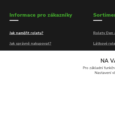
Informace pro zákazníky
Sortime
Jak naměřit roletu?
Rolety Den 
Jak správně nakupovat?
Látkové role
Obchodní podmínky
Rolety Den 
NA V
Kontakty
Látkové a z
Pro základní funkčn
Nastavení vl
Předokenní 
© 2026 Eshop Rolety24.cz | Provozovatel: Sortiment 24 s.r.o., Na 