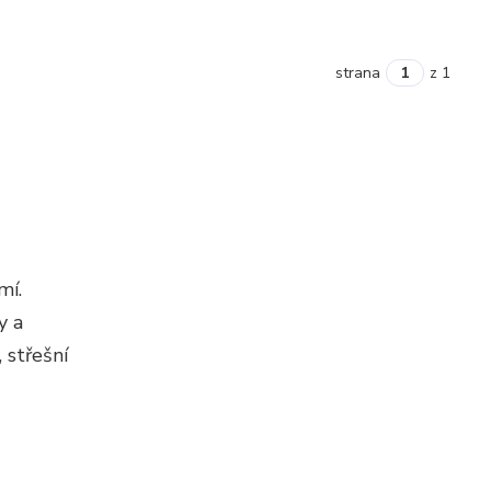
strana
z 1
mí.
y a
 střešní