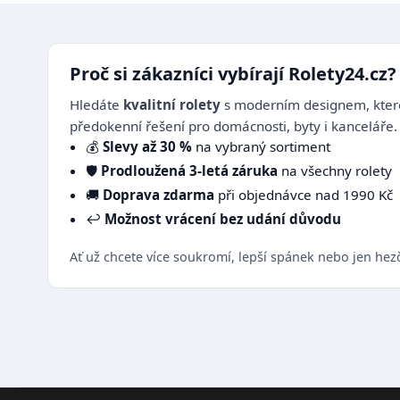
Proč si zákazníci vybírají Rolety24.cz?
Hledáte
kvalitní rolety
s moderním designem, které
předokenní řešení pro domácnosti, byty i kanceláře.
💰
Slevy až 30 %
na vybraný sortiment
🛡️
Prodloužená 3-letá záruka
na všechny rolety
🚚
Doprava zdarma
při objednávce nad 1990 Kč
↩️
Možnost vrácení bez udání důvodu
Ať už chcete více soukromí, lepší spánek nebo jen hez