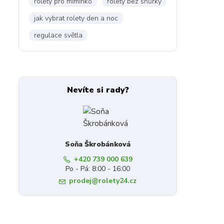
rolety pro miminko
rolety bez šňůrky
jak vybrat rolety den a noc
regulace světla
Nevíte si rady?
Soňa Škrobánková
+420 739 000 639
Po - Pá: 8:00 - 16:00
prodej@rolety24.cz