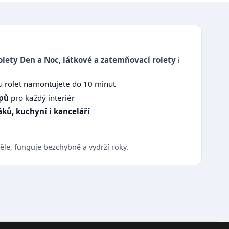
olety Den a Noc, látkové a zatemňovací rolety
i
u rolet namontujete do 10 minut
ypů
pro každý interiér
ků, kuchyní i kanceláří
le, funguje bezchybně a vydrží roky.