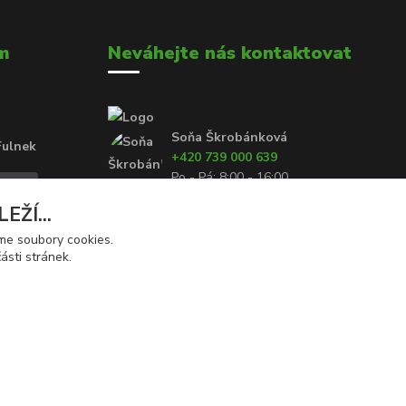
m
Neváhejte nás kontaktovat
Soňa Škrobánková
Fulnek
+420 739 000 639
Po - Pá: 8:00 - 16:00
ŽÍ...
prodej@rolety24.cz
áme soubory cookies.
ásti stránek.
Vytvořeno na
Eshop-rychle.cz