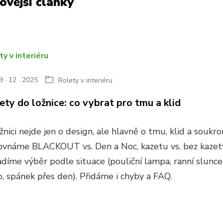
ovější články
9
12
2025
Rolety v interiéru
ety do ložnice: co vybrat pro tmu a klid
žnici nejde jen o design, ale hlavně o tmu, klid a soukro
ovnáme BLACKOUT vs. Den a Noc, kazetu vs. bez kazet
díme výběr podle situace (pouliční lampa, ranní slunce,
, spánek přes den). Přidáme i chyby a FAQ.