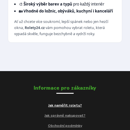
🎨
Široký výběr barev a typů
pro každý interiér
🏡
Vhodné do ložnic, obýváků, kuchyní i kanceláří
Ať už chcete více soukromí, lepší spánek nebo jen hezčí
okna,
Rolety24.cz
vám pomohou vybrat roletu, která
vypadá skvěle, funguje bezchybně a vydrží roky.
Informace pro zákazníky
Jak naměřit roletu?
Jak správně nakupovat?
Obchodní podmínky