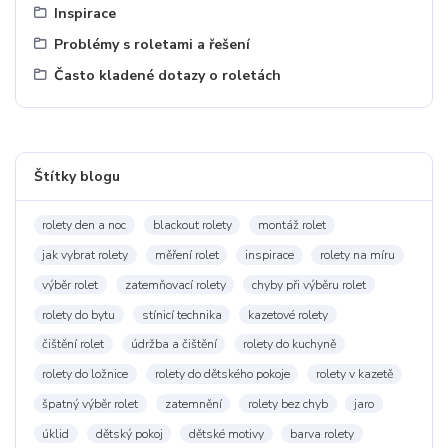
Inspirace
Problémy s roletami a řešení
Často kladené dotazy o roletách
Štítky blogu
rolety den a noc
blackout rolety
montáž rolet
jak vybrat rolety
měření rolet
inspirace
rolety na míru
výběr rolet
zatemňovací rolety
chyby při výběru rolet
rolety do bytu
stínicí technika
kazetové rolety
čištění rolet
údržba a čištění
rolety do kuchyně
rolety do ložnice
rolety do dětského pokoje
rolety v kazetě
špatný výběr rolet
zatemnění
rolety bez chyb
jaro
úklid
dětský pokoj
dětské motivy
barva rolety