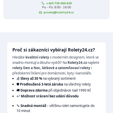
+420 739 000 639
Po - Pá: 8:00 - 16:00
prodej@rolety24.cz
Proč si zákazníci vybírají Rolety24.cz?
Hledáte
kvalitní rolety
s moderním designem, které se
snadno montují a dlouho vydrží? Na
Rolety24.cz
najdete
rolety Den a Noc, látkové a zatemňovací rolety
i
předokenní řešení pro domácnosti, byty i kanceláře.
💰
Slevy až 30 %
na vybraný sortiment
🛡️
Prodloužená 3-letá záruka
na všechny rolety
🚚
Doprava zdarma
při objednávce nad 1990 Kč
↩️
Možnost vrácení bez udání důvodu
🔧
Snadná montáž
– většinu rolet namontujete do
10 minut