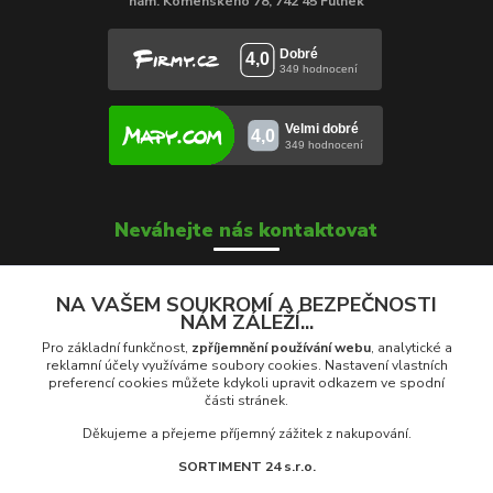
nám. Komenského 78, 742 45 Fulnek
Neváhejte nás kontaktovat
NA VAŠEM SOUKROMÍ A BEZPEČNOSTI
NÁM ZÁLEŽÍ...
Soňa Škrobánková
+420 739 000 639
Pro základní funkčnost,
zpříjemnění používání webu
, analytické a
Po - Pá: 8:00 - 16:00
reklamní účely využíváme soubory cookies. Nastavení vlastních
preferencí cookies můžete kdykoli upravit odkazem ve spodní
části stránek.
prodej@rolety24.cz
Děkujeme a přejeme příjemný zážitek z nakupování.
SORTIMENT 24 s.r.o.