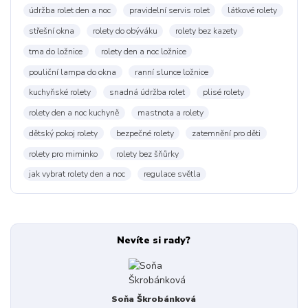
údržba rolet den a noc
pravidelní servis rolet
látkové rolety
střešní okna
rolety do obýváku
rolety bez kazety
tma do ložnice
rolety den a noc ložnice
pouliční lampa do okna
ranní slunce ložnice
kuchyňské rolety
snadná údržba rolet
plisé rolety
rolety den a noc kuchyně
mastnota a rolety
dětský pokoj rolety
bezpečné rolety
zatemnění pro děti
rolety pro miminko
rolety bez šňůrky
jak vybrat rolety den a noc
regulace světla
Nevíte si rady?
Soňa Škrobánková