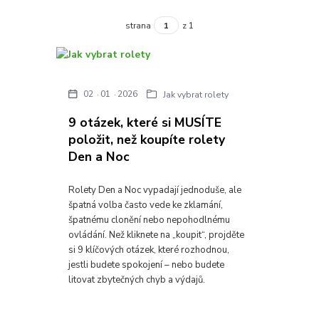
strana
z 1
02
01
2026
Jak vybrat rolety
9 otázek, které si MUSÍTE
položit, než koupíte rolety
Den a Noc
Rolety Den a Noc vypadají jednoduše, ale
špatná volba často vede ke zklamání,
špatnému clonění nebo nepohodlnému
ovládání. Než kliknete na „koupit“, projděte
si 9 klíčových otázek, které rozhodnou,
jestli budete spokojení – nebo budete
litovat zbytečných chyb a výdajů.