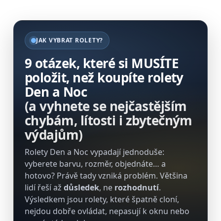
JAK VYBRAT ROLETY?
9 otázek, které si
MUSÍTE
položit, než koupíte rolety
Den a Noc
(a vyhnete se nejčastějším
chybám, lítosti i zbytečným
výdajům)
Rolety Den a Noc vypadají jednoduše:
vyberete barvu, rozměr, objednáte… a
hotovo? Právě tady vzniká problém. Většina
lidí řeší až
důsledek
, ne
rozhodnutí
.
Výsledkem jsou rolety, které špatně cloní,
nejdou dobře ovládat, nepasují k oknu nebo