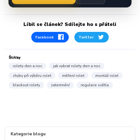
Líbil se článek? Sdílejte ho s přáteli
Facebook
Twitter
Štítky
rolety den a noc
jak vybrat rolety den a noc
chyby při výběru rolet
měření rolet
montáž rolet
blackout rolety
zatemnění
regulace světla
Kategorie blogu