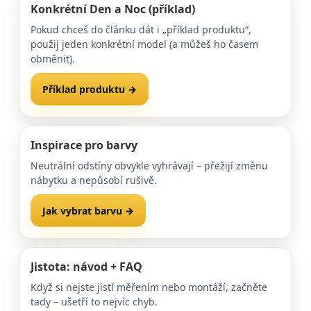
Konkrétní Den a Noc (příklad)
Pokud chceš do článku dát i „příklad produktu“,
použij jeden konkrétní model (a můžeš ho časem
obměnit).
Příklad produktu →
Více variant →
Inspirace pro barvy
Neutrální odstíny obvykle vyhrávají – přežijí změnu
nábytku a nepůsobí rušivě.
Jak vybrat barvu →
Přejít na otázku 8 →
Jistota: návod + FAQ
Když si nejste jistí měřením nebo montáží, začněte
tady – ušetří to nejvíc chyb.