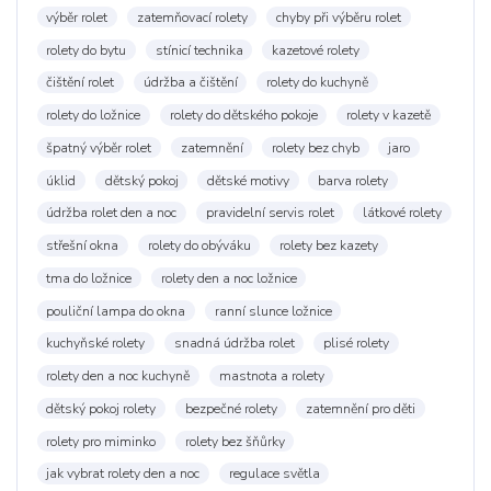
výběr rolet
zatemňovací rolety
chyby při výběru rolet
rolety do bytu
stínicí technika
kazetové rolety
čištění rolet
údržba a čištění
rolety do kuchyně
rolety do ložnice
rolety do dětského pokoje
rolety v kazetě
špatný výběr rolet
zatemnění
rolety bez chyb
jaro
úklid
dětský pokoj
dětské motivy
barva rolety
údržba rolet den a noc
pravidelní servis rolet
látkové rolety
střešní okna
rolety do obýváku
rolety bez kazety
tma do ložnice
rolety den a noc ložnice
pouliční lampa do okna
ranní slunce ložnice
kuchyňské rolety
snadná údržba rolet
plisé rolety
rolety den a noc kuchyně
mastnota a rolety
dětský pokoj rolety
bezpečné rolety
zatemnění pro děti
rolety pro miminko
rolety bez šňůrky
jak vybrat rolety den a noc
regulace světla