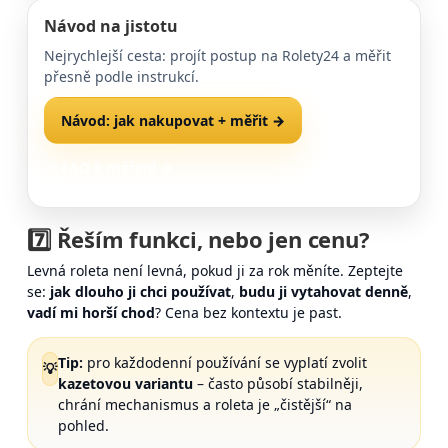
Návod na jistotu
Nejrychlejší cesta: projít postup na Rolety24 a měřit
přesně podle instrukcí.
Návod: jak nakupovat + měřit →
FAQ k měření →
7️⃣ Řeším
funkci
, nebo jen
cenu
?
Levná roleta není levná, pokud ji za rok měníte. Zeptejte
se:
jak dlouho ji chci používat
,
budu ji vytahovat denně
,
vadí mi horší chod
? Cena bez kontextu je past.
Tip:
pro každodenní používání se vyplatí zvolit
💡
kazetovou variantu
– často působí stabilněji,
chrání mechanismus a roleta je „čistější“ na
pohled.