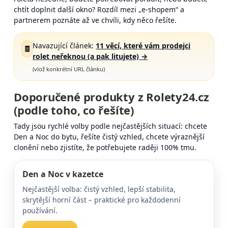
chtít doplnit další okno? Rozdíl mezi „e-shopem“ a
partnerem poznáte až ve chvíli, kdy něco řešíte.
Navazující článek:
11 věcí, které vám prodejci
🧾
rolet neřeknou (a pak litujete)
→
(vlož konkrétní URL článku)
Doporučené produkty z Rolety24.cz
(podle toho, co řešíte)
Tady jsou rychlé volby podle nejčastějších situací: chcete
Den a Noc do bytu, řešíte čistý vzhled, chcete výraznější
clonění nebo zjistíte, že potřebujete raději 100% tmu.
Den a Noc v kazetce
Nejčastější volba: čistý vzhled, lepší stabilita,
skrytější horní část – praktické pro každodenní
používání.