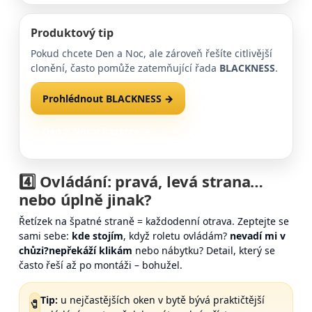
Produktový tip
Pokud chcete Den a Noc, ale zároveň řešíte citlivější
clonění, často pomůže zatemňující řada
BLACKNESS
.
Prohlédnout BLACKNESS →
Den a Noc v kazetce →
4️⃣ Ovládání:
pravá
,
levá
strana…
nebo úplně jinak?
Řetízek na špatné straně = každodenní otrava. Zeptejte se
sami sebe:
kde stojím
, když roletu ovládám?
nevadí mi v
chůzi?
nepřekáží klikám
nebo nábytku? Detail, který se
často řeší až po montáži – bohužel.
Tip:
u nejčastějších oken v bytě bývá praktičtější
🧷