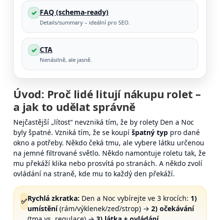
FAQ (schema-ready)
✓
Details/summary – ideální pro SEO.
CTA
✓
Nenásilně, ale jasně.
Úvod: Proč lidé litují nákupu rolet –
a jak to udělat správně
Nejčastější „lítost“ nevzniká tím, že by rolety Den a Noc
byly špatné. Vzniká tím, že se koupí
špatný typ
pro dané
okno a potřeby. Někdo čeká tmu, ale vybere látku určenou
na jemné filtrované světlo. Někdo namontuje roletu tak, že
mu překáží klika nebo prosvítá po stranách. A někdo zvolí
ovládání na straně, kde mu to každý den překáží.
Rychlá zkratka:
Den a Noc vybírejte ve 3 krocích:
1)
✅
umístění
(rám/výklenek/zeď/strop) →
2) očekávání
(tma vs. regulace) →
3) látka + ovládání
.