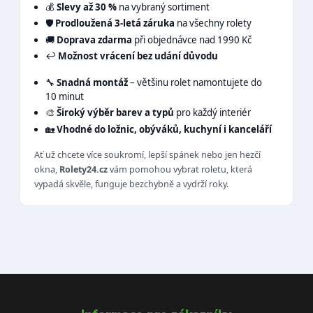
💰
Slevy až 30 %
na vybraný sortiment
🛡️
Prodloužená 3-letá záruka
na všechny rolety
🚚
Doprava zdarma
při objednávce nad 1990 Kč
↩️
Možnost vrácení bez udání důvodu
🔧
Snadná montáž
– většinu rolet namontujete do
10 minut
🎨
Široký výběr barev a typů
pro každý interiér
🏡
Vhodné do ložnic, obýváků, kuchyní i kanceláří
Ať už chcete více soukromí, lepší spánek nebo jen hezčí
okna,
Rolety24.cz
vám pomohou vybrat roletu, která
vypadá skvěle, funguje bezchybně a vydrží roky.