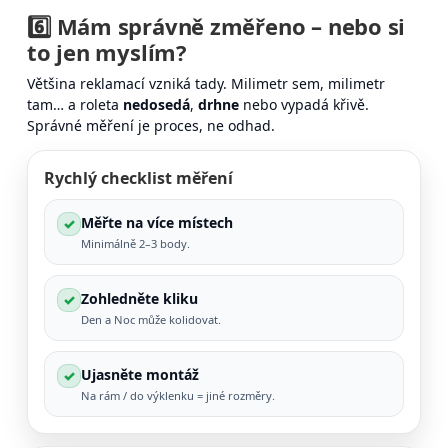
6️⃣ Mám správně
změřeno
– nebo si
to jen myslím?
Většina reklamací vzniká tady. Milimetr sem, milimetr
tam… a roleta
nedosedá
,
drhne
nebo vypadá křivě.
Správné měření je proces, ne odhad.
Rychlý checklist měření
Měřte na více místech
✓
Minimálně 2–3 body.
Zohledněte kliku
✓
Den a Noc může kolidovat.
Ujasněte montáž
✓
Na rám / do výklenku = jiné rozměry.