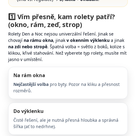
1️⃣ Vím přesně,
kam rolety patří
?
(okno, rám, zeď, strop)
Rolety Den a Noc nejsou univerzální řešení. Jinak se
chovají
na rámu okna
, jinak
v okenním výklenku
a jinak
na zdi nebo stropě
. Špatná volba = světlo z boků, kolize s
klikou, křivé stahování. Než vyberete typ rolety, musíte mít
jasno v umístění.
Na rám okna
Nejčastější volba
pro byty. Pozor na kliku a přesnost
rozměrů.
Do výklenku
Čisté řešení, ale je nutná přesná hloubka a správná
šířka (ať to nedrhne).