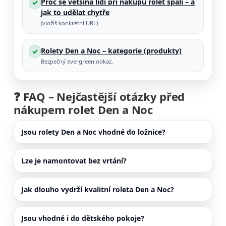
Proč se většina lidí při nákupu rolet spálí – a
✓
jak to udělat chytře
(vložíš konkrétní URL)
Rolety Den a Noc – kategorie (produkty)
✓
Bezpečný evergreen odkaz.
❓ FAQ – Nejčastější otázky před
nákupem rolet Den a Noc
Jsou rolety Den a Noc vhodné do ložnice?
Lze je namontovat bez vrtání?
Jak dlouho vydrží kvalitní roleta Den a Noc?
Jsou vhodné i do dětského pokoje?