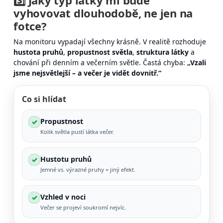
vyhovovat dlouhodobě, ne jen na
fotce?
Na monitoru vypadají všechny krásně. V realitě rozhoduje
hustota pruhů
,
propustnost světla
,
struktura látky
a
chování při denním a večerním světle. Častá chyba:
„Vzali
jsme nejsvětlejší – a večer je vidět dovnitř.“
Co si hlídat
Propustnost
✓
Kolik světla pustí látka večer.
Hustotu pruhů
✓
Jemné vs. výrazné pruhy = jiný efekt.
Vzhled v noci
✓
Večer se projeví soukromí nejvíc.