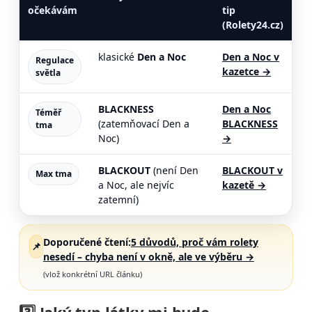
očekávám
tip
(Rolety24.cz)
klasické
Den a Noc
Den a Noc v
Regulace
kazetce
→
světla
BLACKNESS
Den a Noc
Téměř
(zatemňovací Den a
BLACKNESS
tma
Noc)
→
BLACKOUT
(není Den
BLACKOUT v
Max tma
a Noc, ale nejvíc
kazetě
→
zatemní)
Doporučené čtení:
5 důvodů, proč vám rolety
📌
nesedí – chyba není v okně, ale ve výběru
→
(vlož konkrétní URL článku)
3️⃣ Jaký
typ látky
mi bude