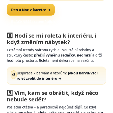
Den a Noc v kazetce →
BLACKNESS (zatemňující) →
8️⃣ Hodí se mi roleta k interiéru, i
když změním nábytek?
Extrémní trendy stárnou rychle. Neutrální odstíny a
struktury často:
přežijí výměnu sedačky
,
neomrzí
a drží
hodnotu prostoru. Roleta není dekorace na sezónu.
Inspirace k barvám a vzorům:
Jakou barvu/vzor
🎨
rolet zvolit do interiéru
→
9️⃣ Vím, kam se obrátit, když něco
nebude sedět?
Poslední otázka – a paradoxně nejdůležitější. Co když
roleta nesedne, budete potřebovat poradit, nebo budete