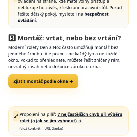
ovládání na straně, kde máte volný přístup a
neblokuje ho závěs, křeslo ani pracovní stůl. Pokud
řešíte dětský pokoj, myslete i na
bezpečnost
ovládání
.
5️⃣ Montáž:
vrtat
, nebo
bez vrtání
?
Moderní rolety Den a Noc často umožňují montáž bez
jediného šroubu. Ale pozor – ne každý typ a ne každé
okno. Pokud to přehlédnete, můžete řešit zničený rám,
nevratný zásah nebo dokonce záruku u okna.
Zjistit montáž podle okna →
Pokračovat na měření →
Propojení na pilíř:
7 nejčastějších chyb při výběru
🔗
rolet (a jak se jim vyhnout)
→
(vlož konkrétní URL článku)