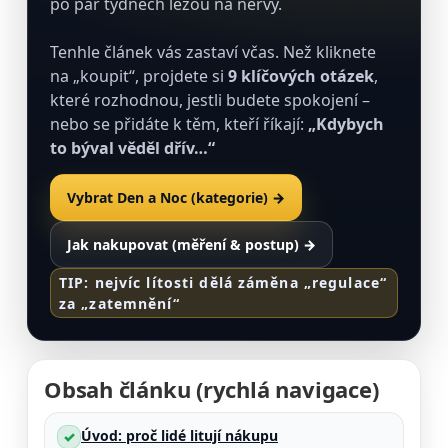
po pár týdnech lezou na nervy.
Tenhle článek vás zastaví včas. Než kliknete
na „koupit“, projdete si
9 klíčových otázek
,
které rozhodnou, jestli budete spokojení –
nebo se přidáte k těm, kteří říkají:
„Kdybych
to býval věděl dřív…“
Vybrat Den a Noc (kategorie) →
Jak nakupovat (měření & postup) →
TIP: nejvíc lítosti dělá záměna „regulace“
za „zatemnění“
Obsah článku (rychlá navigace)
Úvod: proč lidé litují nákupu
✓