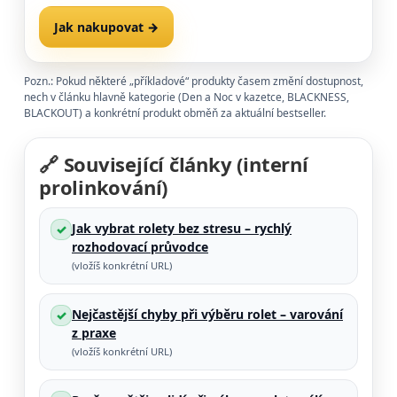
Jak nakupovat →
FAQ →
Pozn.: Pokud některé „příkladové“ produkty časem změní dostupnost,
nech v článku hlavně kategorie (Den a Noc v kazetce, BLACKNESS,
BLACKOUT) a konkrétní produkt obměň za aktuální bestseller.
🔗 Související články (interní
prolinkování)
Jak vybrat rolety bez stresu – rychlý
✓
rozhodovací průvodce
(vložíš konkrétní URL)
Nejčastější chyby při výběru rolet – varování
✓
z praxe
(vložíš konkrétní URL)