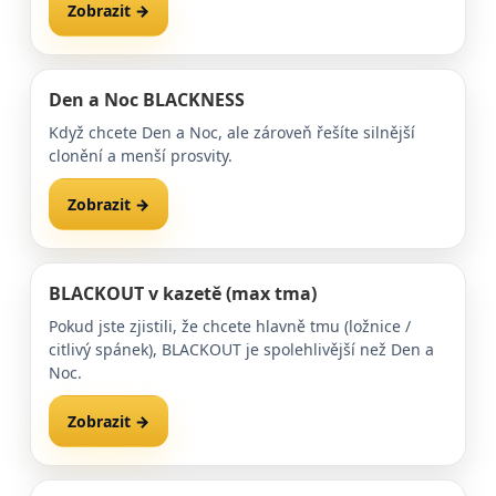
Zobrazit →
Zaměření →
Den a Noc BLACKNESS
Když chcete Den a Noc, ale zároveň řešíte silnější
clonění a menší prosvity.
Zobrazit →
Zatemňující varianty →
BLACKOUT v kazetě (max tma)
Pokud jste zjistili, že chcete hlavně tmu (ložnice /
citlivý spánek), BLACKOUT je spolehlivější než Den a
Noc.
Zobrazit →
BLACKOUT (kategorie) →