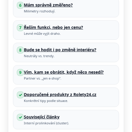
Mám správně změřeno?
6
Milimetry rozhodují.
Řeším funkci, nebo jen cenu?
7
Levné může vyjít draho.
Bude se hodit i po změně interiéru?
8
Neutrály vs. trendy.
Vím, kam se obrátit, když něco nesedí?
9
Partner vs. „jen e-shop“.
Doporučené produkty z Rolety24.cz
✓
Konkrétní tipy podle situace.
Související články
✓
Interní prolinkování (cluster).