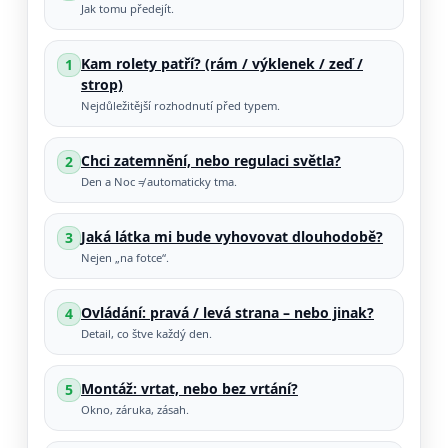
Jak tomu předejít.
Kam rolety patří? (rám / výklenek / zeď /
1
strop)
Nejdůležitější rozhodnutí před typem.
Chci zatemnění, nebo regulaci světla?
2
Den a Noc ≠ automaticky tma.
Jaká látka mi bude vyhovovat dlouhodobě?
3
Nejen „na fotce“.
Ovládání: pravá / levá strana – nebo jinak?
4
Detail, co štve každý den.
Montáž: vrtat, nebo bez vrtání?
5
Okno, záruka, zásah.