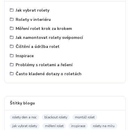
Jak vybrat rolety
Rolety v interiéru
Měření rolet krok za krokem
Jak namontovat rolety svépomocí
Čištění a údržba rolet
Inspirace
Problémy s roletami a řešení
Často kladené dotazy o roletách
Štítky blogu
rolety den a noc
blackout rolety
montáž rolet
jak vybrat rolety
měření rolet
inspirace
rolety na míru