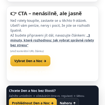
👉 CTA – nenásilně, ale jasně
Než rolety koupíte, zastavte se u těchto 9 otázek.
Ušetří vám peníze, nervy i pocit, že jste se rozhodli
špatně.
Až budete připraveni jít dál, navazujte článkem:
„3
minuty, které rozhodnou: Jak vybrat správné rolety
bez stresu“
(vlož konkrétní URL článku)
Vybrat Den a Noc →
Návod: postup a měření →
Nahoru ↑
Chcete Den a Noc bez lítosti?
Začněte umístěním → očekáváním (tma vs. regulace) → látkou.
Prohlédnout Den a Noc →
Nahoru ↑