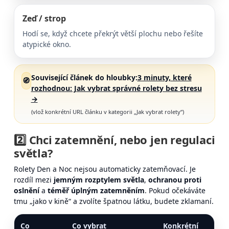
Zeď / strop
Hodí se, když chcete překrýt větší plochu nebo řešíte
atypické okno.
Související článek do hloubky:
3 minuty, které
🧭
rozhodnou: Jak vybrat správné rolety bez stresu
→
(vlož konkrétní URL článku v kategorii „Jak vybrat rolety“)
2️⃣ Chci
zatemnění
, nebo jen
regulaci
světla
?
Rolety Den a Noc nejsou automaticky zatemňovací. Je
rozdíl mezi
jemným rozptylem světla
,
ochranou proti
oslnění
a
téměř úplným zatemněním
. Pokud očekáváte
tmu „jako v kině“ a zvolíte špatnou látku, budete zklamaní.
Co
Co vybrat
Konkrétní