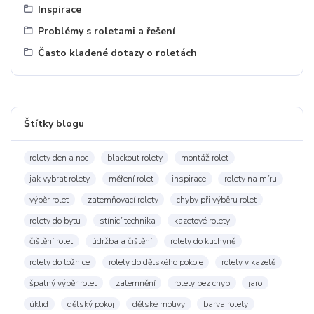
Inspirace
Problémy s roletami a řešení
Často kladené dotazy o roletách
Štítky blogu
rolety den a noc
blackout rolety
montáž rolet
jak vybrat rolety
měření rolet
inspirace
rolety na míru
výběr rolet
zatemňovací rolety
chyby při výběru rolet
rolety do bytu
stínicí technika
kazetové rolety
čištění rolet
údržba a čištění
rolety do kuchyně
rolety do ložnice
rolety do dětského pokoje
rolety v kazetě
špatný výběr rolet
zatemnění
rolety bez chyb
jaro
úklid
dětský pokoj
dětské motivy
barva rolety