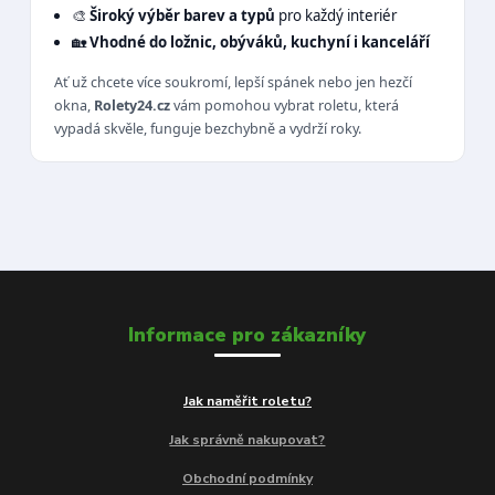
🎨
Široký výběr barev a typů
pro každý interiér
🏡
Vhodné do ložnic, obýváků, kuchyní i kanceláří
Ať už chcete více soukromí, lepší spánek nebo jen hezčí
okna,
Rolety24.cz
vám pomohou vybrat roletu, která
vypadá skvěle, funguje bezchybně a vydrží roky.
Informace pro zákazníky
Jak naměřit roletu?
Jak správně nakupovat?
Obchodní podmínky