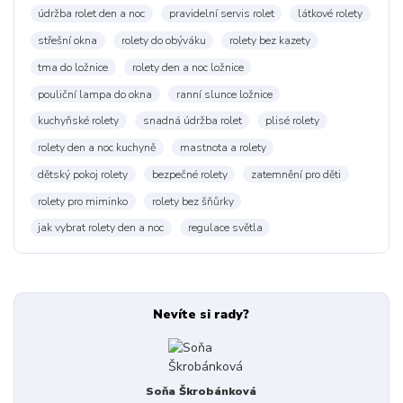
údržba rolet den a noc
pravidelní servis rolet
látkové rolety
střešní okna
rolety do obýváku
rolety bez kazety
tma do ložnice
rolety den a noc ložnice
pouliční lampa do okna
ranní slunce ložnice
kuchyňské rolety
snadná údržba rolet
plisé rolety
rolety den a noc kuchyně
mastnota a rolety
dětský pokoj rolety
bezpečné rolety
zatemnění pro děti
rolety pro miminko
rolety bez šňůrky
jak vybrat rolety den a noc
regulace světla
Nevíte si rady?
Soňa Škrobánková