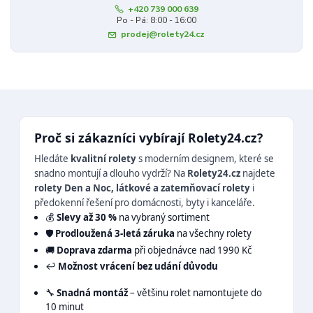
+420 739 000 639
Po - Pá: 8:00 - 16:00
prodej@rolety24.cz
Proč si zákazníci vybírají Rolety24.cz?
Hledáte
kvalitní rolety
s moderním designem, které se
snadno montují a dlouho vydrží? Na
Rolety24.cz
najdete
rolety Den a Noc, látkové a zatemňovací rolety
i
předokenní řešení pro domácnosti, byty i kanceláře.
💰
Slevy až 30 %
na vybraný sortiment
🛡️
Prodloužená 3-letá záruka
na všechny rolety
🚚
Doprava zdarma
při objednávce nad 1990 Kč
↩️
Možnost vrácení bez udání důvodu
🔧
Snadná montáž
– většinu rolet namontujete do
10 minut