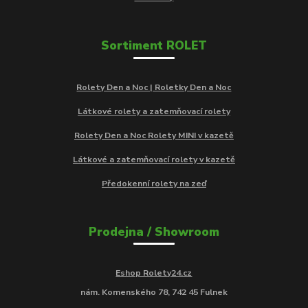
Sortiment ROLET
Rolety Den a Noc | Roletky Den a Noc
Látkové rolety a zatemňovací rolety
Rolety Den a Noc Rolety MINI v kazetě
Látkové a zatemňovací rolety v kazetě
Předokenní rolety na zeď
Prodejna / Showroom
Eshop Rolety24.cz
nám. Komenského 78, 742 45 Fulnek