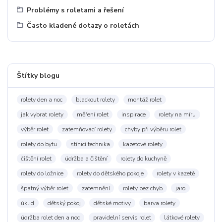
Problémy s roletami a řešení
Často kladené dotazy o roletách
Štítky blogu
rolety den a noc
blackout rolety
montáž rolet
jak vybrat rolety
měření rolet
inspirace
rolety na míru
výběr rolet
zatemňovací rolety
chyby při výběru rolet
rolety do bytu
stínicí technika
kazetové rolety
čištění rolet
údržba a čištění
rolety do kuchyně
rolety do ložnice
rolety do dětského pokoje
rolety v kazetě
špatný výběr rolet
zatemnění
rolety bez chyb
jaro
úklid
dětský pokoj
dětské motivy
barva rolety
údržba rolet den a noc
pravidelní servis rolet
látkové rolety