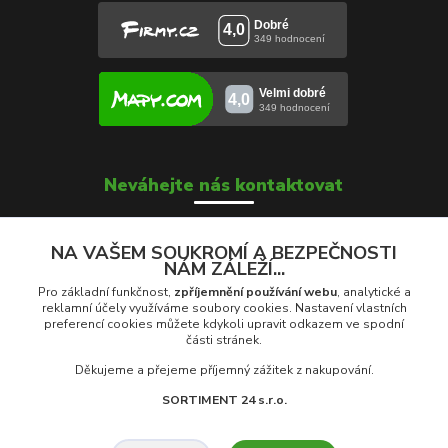
Neváhejte nás kontaktovat
NA VAŠEM SOUKROMÍ A BEZPEČNOSTI
NÁM ZÁLEŽÍ...
Soňa Škrobánková
+420 739 000 639
Pro základní funkčnost,
zpříjemnění používání webu
, analytické a
Po - Pá: 8:00 - 16:00
reklamní účely využíváme soubory cookies. Nastavení vlastních
preferencí cookies můžete kdykoli upravit odkazem ve spodní
části stránek.
prodej@rolety24.cz
Děkujeme a přejeme příjemný zážitek z nakupování.
SORTIMENT 24 s.r.o.