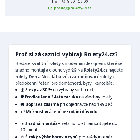
Po - Pá: 8:00 - 16:00
prodej@rolety24.cz
Proč si zákazníci vybírají Rolety24.cz?
Hledáte
kvalitní rolety
s moderním designem, které se
snadno montují a dlouho vydrží? Na
Rolety24.cz
najdete
rolety Den a Noc, látkové a zatemňovací rolety
i
předokenní řešení pro domácnosti, byty i kanceláře.
💰
Slevy až 30 %
na vybraný sortiment
🛡️
Prodloužená 3-letá záruka
na všechny rolety
🚚
Doprava zdarma
při objednávce nad 1990 Kč
↩️
Možnost vrácení bez udání důvodu
🔧
Snadná montáž
– většinu rolet namontujete do
10 minut
🎨
Široký výběr barev a typů
pro každý interiér