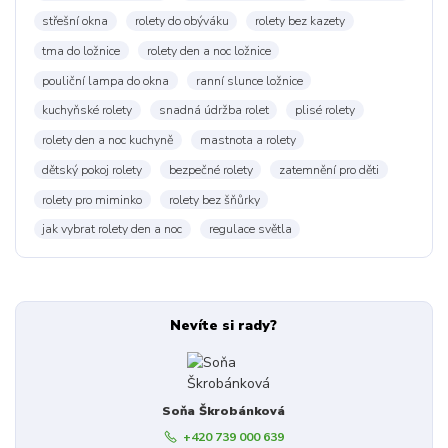
střešní okna
rolety do obýváku
rolety bez kazety
tma do ložnice
rolety den a noc ložnice
pouliční lampa do okna
ranní slunce ložnice
kuchyňské rolety
snadná údržba rolet
plisé rolety
rolety den a noc kuchyně
mastnota a rolety
dětský pokoj rolety
bezpečné rolety
zatemnění pro děti
rolety pro miminko
rolety bez šňůrky
jak vybrat rolety den a noc
regulace světla
Nevíte si rady?
Soňa Škrobánková
+420 739 000 639