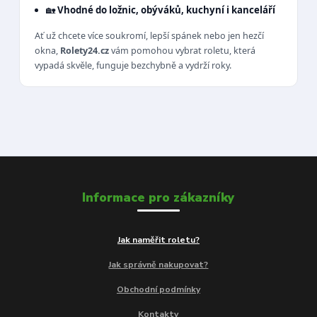
🏡
Vhodné do ložnic, obýváků, kuchyní i kanceláří
Ať už chcete více soukromí, lepší spánek nebo jen hezčí
okna,
Rolety24.cz
vám pomohou vybrat roletu, která
vypadá skvěle, funguje bezchybně a vydrží roky.
Informace pro zákazníky
Jak naměřit roletu?
Jak správně nakupovat?
Obchodní podmínky
Kontakty