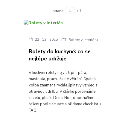
strana
z 1
22
12
2025
Rolety v interiéru
Rolety do kuchyně: co se
nejlépe udržuje
V kuchyni rolety nejvíc trpí – pára,
mastnota, prach i časté větrání. Špatná
volba znamená rychle špinavý vzhled a
otravnou údržbu. V článku porovnáme
kazetu, plisé i Den a Noc, doporučíme
řešení podle situace a přidáme checklist +
FAQ.