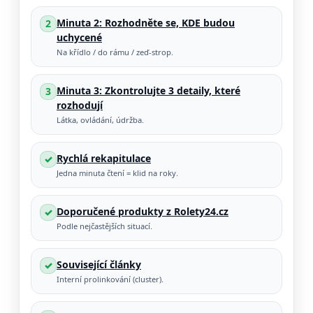
Minuta 2: Rozhodněte se, KDE budou
2
uchycené
Na křídlo / do rámu / zeď-strop.
Minuta 3: Zkontrolujte 3 detaily, které
3
rozhodují
Látka, ovládání, údržba.
Rychlá rekapitulace
✓
Jedna minuta čtení = klid na roky.
Doporučené produkty z Rolety24.cz
✓
Podle nejčastějších situací.
Související články
✓
Interní prolinkování (cluster).