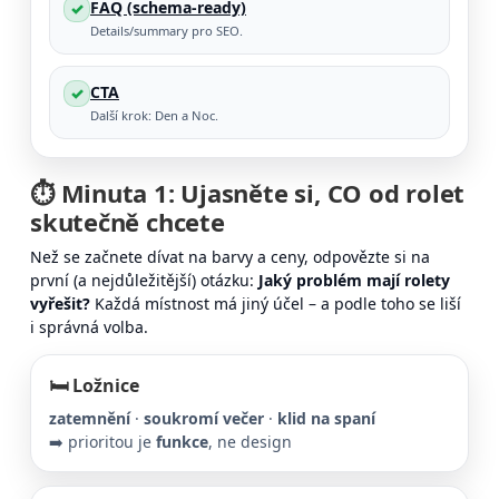
FAQ (schema-ready)
✓
Details/summary pro SEO.
CTA
✓
Další krok: Den a Noc.
⏱️ Minuta 1: Ujasněte si,
CO
od rolet
skutečně chcete
Než se začnete dívat na barvy a ceny, odpovězte si na
první (a nejdůležitější) otázku:
Jaký problém mají rolety
vyřešit?
Každá místnost má jiný účel – a podle toho se liší
i správná volba.
🛏️ Ložnice
zatemnění
·
soukromí večer
·
klid na spaní
➡️ prioritou je
funkce
, ne design