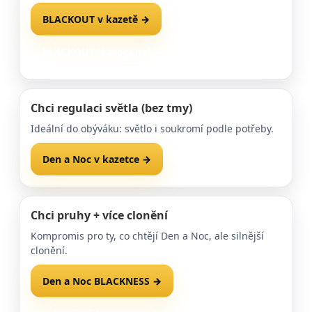
BLACKOUT v kazetě →
BLACKOUT (kategorie) →
Chci regulaci světla (bez tmy)
Ideální do obýváku: světlo i soukromí podle potřeby.
Den a Noc v kazetce →
Další varianty →
Chci pruhy + více clonění
Kompromis pro ty, co chtějí Den a Noc, ale silnější
clonění.
Den a Noc BLACKNESS →