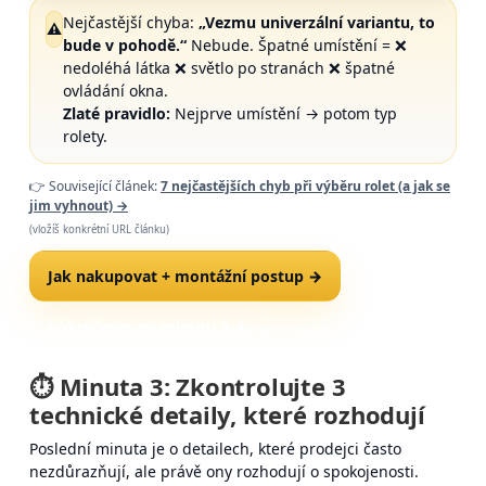
Nejčastější chyba:
„Vezmu univerzální variantu, to
⚠️
bude v pohodě.“
Nebude. Špatné umístění = ❌
nedoléhá látka ❌ světlo po stranách ❌ špatné
ovládání okna.
Zlaté pravidlo:
Nejprve umístění → potom typ
rolety.
👉 Související článek:
7 nejčastějších chyb při výběru rolet (a jak se
jim vyhnout)
→
(vložíš konkrétní URL článku)
Jak nakupovat + montážní postup →
Pokračovat na minutu 3 →
⏱️ Minuta 3: Zkontrolujte 3
technické detaily
, které rozhodují
Poslední minuta je o detailech, které prodejci často
nezdůrazňují, ale právě ony rozhodují o spokojenosti.