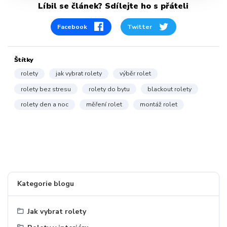
Líbil se článek? Sdílejte ho s přáteli
Facebook
Twitter
Štítky
rolety
jak vybrat rolety
výběr rolet
rolety bez stresu
rolety do bytu
blackout rolety
rolety den a noc
měření rolet
montáž rolet
Kategorie blogu
Jak vybrat rolety