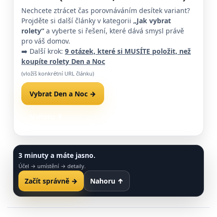
Nechcete ztrácet čas porovnáváním desítek variant?
Projděte si další články v kategorii
„Jak vybrat
rolety“
a vyberte si řešení, které dává smysl právě
pro váš domov.
➡️ Další krok:
9 otázek, které si MUSÍTE položit, než
koupíte rolety Den a Noc
(vložíš konkrétní URL článku)
Vybrat Den a Noc →
Chci zatemnění →
Nahoru ↑
3 minuty a máte jasno.
Účel → umístění → detaily.
Začít správně →
Nahoru ↑