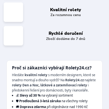
Kvalitní rolety
Za rozumnou cenu
Rychlé doručení
Zboží dodáme do 7 dnů
Proč si zákazníci vybírají Rolety24.cz?
Hledáte
kvalitní rolety
s moderním designem, které se
snadno montují a dlouho vydrží? Na
Rolety24.cz
najdete
rolety Den a Noc, látkové a zatemňovací rolety
i
předokenní řešení pro domácnosti, byty i kanceláře.
💰
Slevy až 30 %
na vybraný sortiment
🛡️
Prodloužená 3-letá záruka
na všechny rolety
🚚
Doprava zdarma
při objednávce nad 1990 Kč