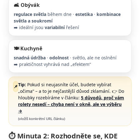
🛋️ Obývák
regulace světla
během dne ·
estetika
·
kombinace
světla a soukromí
➡️ ideální jsou
variabilní
řešení
🍽️ Kuchyně
snadná údržba
·
odolnost
· světlo, ale ne oslnění
➡️ praktičnost vyhrává nad „efektem“
Tip:
Pokud si neujasníte účel, budete vybírat
📌
„očima“ – a to je nejčastější důvod zklamání. 👉 Do
hloubky rozebíráme v článku:
5 důvodů, proč vám
rolety nesedí – chyba není v okně, ale ve výběru
→
(vložíš konkrétní URL článku)
⏱️ Minuta 2: Rozhodněte se,
KDE