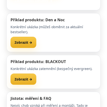
Zatemňující varianty →
Příklad produktu: Den a Noc
Konkrétní ukázka (můžeš obměnit za aktuální
bestseller).
Zobrazit →
Další modely →
Příklad produktu: BLACKOUT
Konkrétní ukázka zatemnění (bezpečný evergreen).
Zobrazit →
Další ukázka →
Jistota: měření & FAQ
Nejvíc chyb vzniká při měření a montáži. Tady je