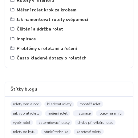
Rolety v interiéru
Měření rolet krok za krokem
Jak namontovat rolety svépomocí
Čištění a údržba rolet
Inspirace
Problémy s roletami a řešení
Často kladené dotazy o roletách
Štítky blogu
rolety den a noc
blackout rolety
montáž rolet
jak vybrat rolety
měření rolet
inspirace
rolety na míru
výběr rolet
zatemňovací rolety
chyby při výběru rolet
rolety do bytu
stínicí technika
kazetové rolety