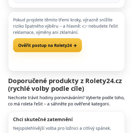
Pokud projdete těmito třemi kroky, výrazně snížíte
riziko špatného výběru – a hlavně: 👉 nebudete řešit
reklamace, výměny ani zklamání.
Ověřit postup na Rolety24 →
Ukázat doporučené produkty →
Doporučené produkty z Rolety24.cz
(rychlé volby podle cíle)
Nechcete trávit hodiny porovnáváním? Vyberte podle toho,
co má roleta řešit – a sáhněte po ověřené kategorii.
Chci skutečné zatemnění
Nejspolehlivější volba pro ložnici a citlivý spánek.