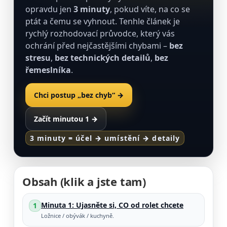
opravdu jen
3 minuty
, pokud víte, na co se
ptát a čemu se vyhnout. Tenhle článek je
rychlý rozhodovací průvodce, který vás
ochrání před nejčastějšími chybami –
bez
stresu
,
bez technických detailů
,
bez
řemeslníka
.
Chci postup „bez chyb“ →
Začít minutou 1 →
3 minuty = účel → umístění → detaily
Obsah (klik a jste tam)
Minuta 1: Ujasněte si, CO od rolet chcete
1
Ložnice / obývák / kuchyně.