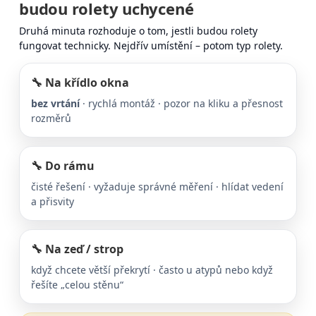
budou rolety uchycené
Druhá minuta rozhoduje o tom, jestli budou rolety
fungovat technicky. Nejdřív umístění – potom typ rolety.
🔧 Na křídlo okna
bez vrtání
· rychlá montáž · pozor na kliku a přesnost
rozměrů
🔧 Do rámu
čisté řešení · vyžaduje správné měření · hlídat vedení
a přisvity
🔧 Na zeď / strop
když chcete větší překrytí · často u atypů nebo když
řešíte „celou stěnu“