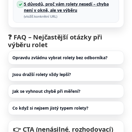
5 důvodů, proč vám rolety nesedí – chyba
✓
není v okně, ale ve výběru
(vložíš konkrétní URL)
❓ FAQ – Nejčastější otázky při
výběru rolet
Opravdu zvládnu vybrat rolety bez odborníka?
Jsou dražší rolety vždy lepší?
Jak se vyhnout chybě při měření?
Co když si nejsem jistý typem rolety?
👉 CTA (nenásilné, rozhodovací)