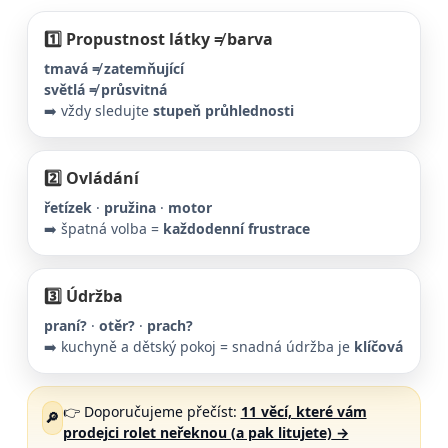
1️⃣ Propustnost látky ≠ barva
tmavá ≠ zatemňující
světlá ≠ průsvitná
➡️ vždy sledujte
stupeň průhlednosti
2️⃣ Ovládání
řetízek
·
pružina
·
motor
➡️ špatná volba =
každodenní frustrace
3️⃣ Údržba
praní?
·
otěr?
·
prach?
➡️ kuchyně a dětský pokoj = snadná údržba je
klíčová
👉 Doporučujeme přečíst:
11 věcí, které vám
🔎
prodejci rolet neřeknou (a pak litujete)
→