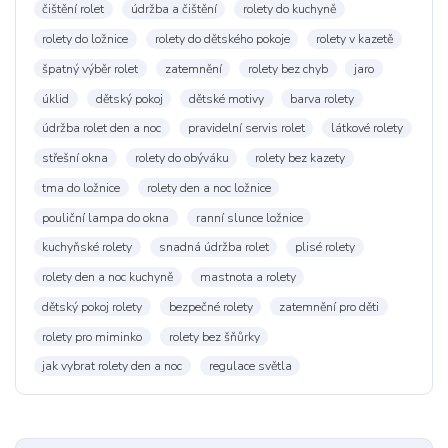
čištění rolet
údržba a čištění
rolety do kuchyně
rolety do ložnice
rolety do dětského pokoje
rolety v kazetě
špatný výběr rolet
zatemnění
rolety bez chyb
jaro
úklid
dětský pokoj
dětské motivy
barva rolety
údržba rolet den a noc
pravidelní servis rolet
látkové rolety
střešní okna
rolety do obýváku
rolety bez kazety
tma do ložnice
rolety den a noc ložnice
pouliční lampa do okna
ranní slunce ložnice
kuchyňské rolety
snadná údržba rolet
plisé rolety
rolety den a noc kuchyně
mastnota a rolety
dětský pokoj rolety
bezpečné rolety
zatemnění pro děti
rolety pro miminko
rolety bez šňůrky
jak vybrat rolety den a noc
regulace světla