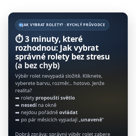
JAK VYBRAT ROLETY? · RYCHLÝ PRŮVODCE
⏱️ 3 minuty, které
rozhodnou: Jak vybrat
správné rolety bez stresu
(a bez chyb)
Výběr rolet nevypadá složitě. Kliknete,
vyberete barvu, rozměr… hotovo. Jenže
realita?
➡️ rolety
propouští světlo
➡️
nesedí
na okně
➡️ nejdou pořádně
ovládat
➡️ po pár měsících vypadají „
unaveně
“
Dobrá zpráva: správný výběr rolet zabere