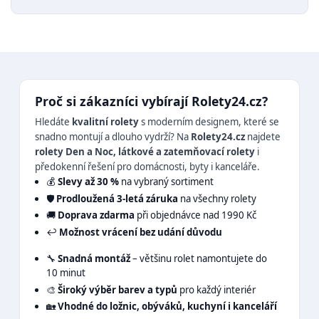
Proč si zákazníci vybírají Rolety24.cz?
Hledáte
kvalitní rolety
s moderním designem, které se
snadno montují a dlouho vydrží? Na
Rolety24.cz
najdete
rolety Den a Noc, látkové a zatemňovací rolety
i
předokenní řešení pro domácnosti, byty i kanceláře.
💰
Slevy až 30 %
na vybraný sortiment
🛡️
Prodloužená 3-letá záruka
na všechny rolety
🚚
Doprava zdarma
při objednávce nad 1990 Kč
↩️
Možnost vrácení bez udání důvodu
🔧
Snadná montáž
– většinu rolet namontujete do
10 minut
🎨
Široký výběr barev a typů
pro každý interiér
🏡
Vhodné do ložnic, obýváků, kuchyní i kanceláří