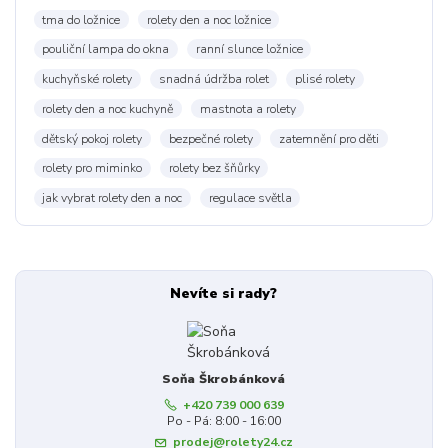
tma do ložnice
rolety den a noc ložnice
pouliční lampa do okna
ranní slunce ložnice
kuchyňské rolety
snadná údržba rolet
plisé rolety
rolety den a noc kuchyně
mastnota a rolety
dětský pokoj rolety
bezpečné rolety
zatemnění pro děti
rolety pro miminko
rolety bez šňůrky
jak vybrat rolety den a noc
regulace světla
Nevíte si rady?
Soňa Škrobánková
+420 739 000 639
Po - Pá: 8:00 - 16:00
prodej@rolety24.cz