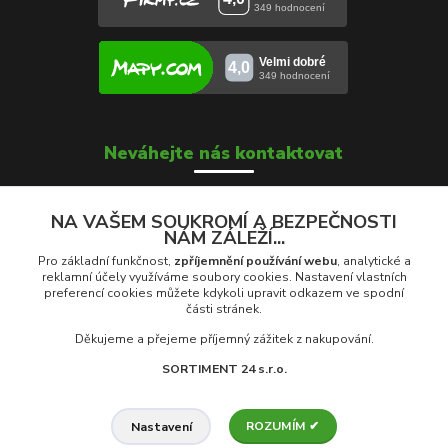
Neváhejte nás kontaktovat
NA VAŠEM SOUKROMÍ A BEZPEČNOSTI
NÁM ZÁLEŽÍ...
Soňa Škrobánková
+420 739 000 639
Pro základní funkčnost,
zpříjemnění používání webu
, analytické a
Po - Pá: 8:00 - 16:00
reklamní účely využíváme soubory cookies. Nastavení vlastních
preferencí cookies můžete kdykoli upravit odkazem ve spodní
části stránek.
prodej@rolety24.cz
Děkujeme a přejeme příjemný zážitek z nakupování.
SORTIMENT 24 s.r.o.
ROZUMÍM ✔
© 2026 Eshop Rolety24.cz | Provozovatel: Sortiment 24 s.r.o., Na
Nastavení
Trávníkách 959, 742 13 Studénka, ČR