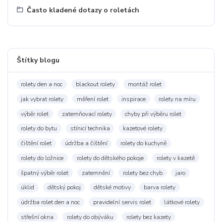
Často kladené dotazy o roletách
Štítky blogu
rolety den a noc
blackout rolety
montáž rolet
jak vybrat rolety
měření rolet
inspirace
rolety na míru
výběr rolet
zatemňovací rolety
chyby při výběru rolet
rolety do bytu
stínicí technika
kazetové rolety
čištění rolet
údržba a čištění
rolety do kuchyně
rolety do ložnice
rolety do dětského pokoje
rolety v kazetě
špatný výběr rolet
zatemnění
rolety bez chyb
jaro
úklid
dětský pokoj
dětské motivy
barva rolety
údržba rolet den a noc
pravidelní servis rolet
látkové rolety
střešní okna
rolety do obýváku
rolety bez kazety