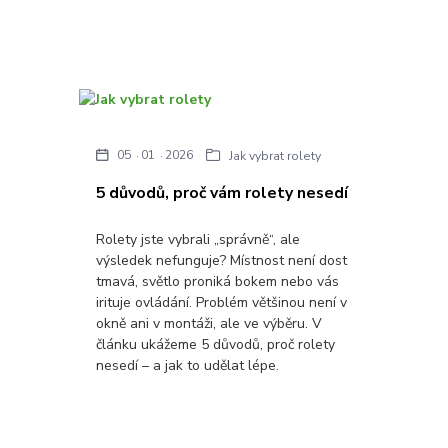
05
01
2026
Jak vybrat rolety
5 důvodů, proč vám rolety nesedí
Rolety jste vybrali „správně“, ale
výsledek nefunguje? Místnost není dost
tmavá, světlo proniká bokem nebo vás
irituje ovládání. Problém většinou není v
okně ani v montáži, ale ve výběru. V
článku ukážeme 5 důvodů, proč rolety
nesedí – a jak to udělat lépe.