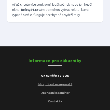
Ať už chcete více soukromí, lepší spánek nebo jen hezčí
okna,
Rolety24.cz
vám pomohou vybrat roletu, která
vypadá skvěle, funguje bezchybně a vydrží roky.
Informace pro zákazníky
Jak naměřit roletu?
Jak správně nakupovat?
Obchodní podmínky
Kontakty