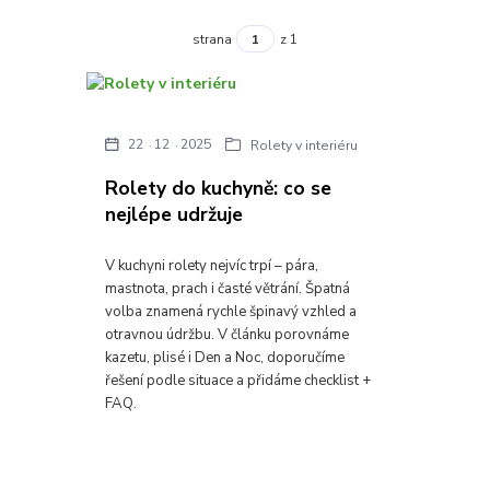
strana
z 1
22
12
2025
Rolety v interiéru
Rolety do kuchyně: co se
nejlépe udržuje
V kuchyni rolety nejvíc trpí – pára,
mastnota, prach i časté větrání. Špatná
volba znamená rychle špinavý vzhled a
otravnou údržbu. V článku porovnáme
kazetu, plisé i Den a Noc, doporučíme
řešení podle situace a přidáme checklist +
FAQ.