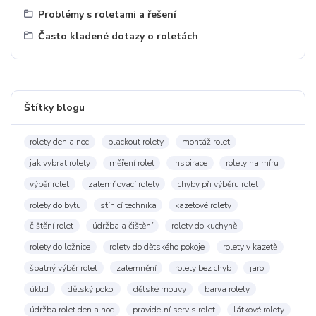
Problémy s roletami a řešení
Často kladené dotazy o roletách
Štítky blogu
rolety den a noc
blackout rolety
montáž rolet
jak vybrat rolety
měření rolet
inspirace
rolety na míru
výběr rolet
zatemňovací rolety
chyby při výběru rolet
rolety do bytu
stínicí technika
kazetové rolety
čištění rolet
údržba a čištění
rolety do kuchyně
rolety do ložnice
rolety do dětského pokoje
rolety v kazetě
špatný výběr rolet
zatemnění
rolety bez chyb
jaro
úklid
dětský pokoj
dětské motivy
barva rolety
údržba rolet den a noc
pravidelní servis rolet
látkové rolety