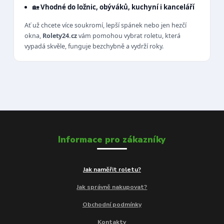
🏡
Vhodné do ložnic, obýváků, kuchyní i kanceláří
Ať už chcete více soukromí, lepší spánek nebo jen hezčí
okna,
Rolety24.cz
vám pomohou vybrat roletu, která
vypadá skvěle, funguje bezchybně a vydrží roky.
Informace pro zákazníky
Jak naměřit roletu?
Jak správně nakupovat?
Obchodní podmínky
Kontakty