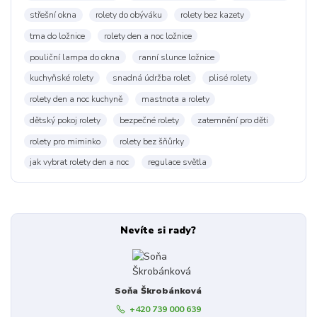
střešní okna
rolety do obýváku
rolety bez kazety
tma do ložnice
rolety den a noc ložnice
pouliční lampa do okna
ranní slunce ložnice
kuchyňské rolety
snadná údržba rolet
plisé rolety
rolety den a noc kuchyně
mastnota a rolety
dětský pokoj rolety
bezpečné rolety
zatemnění pro děti
rolety pro miminko
rolety bez šňůrky
jak vybrat rolety den a noc
regulace světla
Nevíte si rady?
Soňa Škrobánková
+420 739 000 639