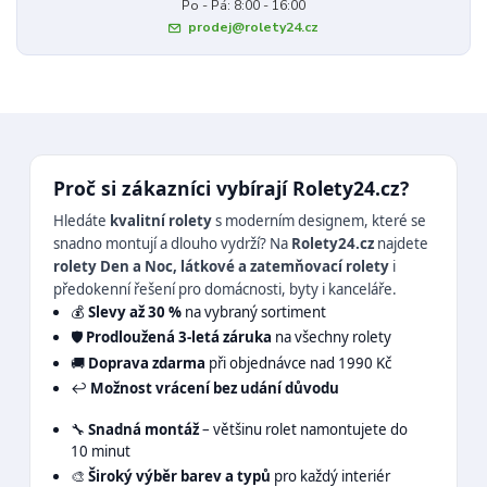
Po - Pá: 8:00 - 16:00
prodej@rolety24.cz
Proč si zákazníci vybírají Rolety24.cz?
Hledáte
kvalitní rolety
s moderním designem, které se
snadno montují a dlouho vydrží? Na
Rolety24.cz
najdete
rolety Den a Noc, látkové a zatemňovací rolety
i
předokenní řešení pro domácnosti, byty i kanceláře.
💰
Slevy až 30 %
na vybraný sortiment
🛡️
Prodloužená 3-letá záruka
na všechny rolety
🚚
Doprava zdarma
při objednávce nad 1990 Kč
↩️
Možnost vrácení bez udání důvodu
🔧
Snadná montáž
– většinu rolet namontujete do
10 minut
🎨
Široký výběr barev a typů
pro každý interiér