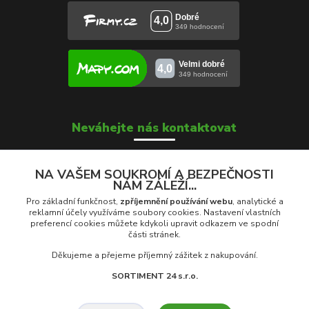
Neváhejte nás kontaktovat
NA VAŠEM SOUKROMÍ A BEZPEČNOSTI
NÁM ZÁLEŽÍ...
Soňa Škrobánková
+420 739 000 639
Pro základní funkčnost,
zpříjemnění používání webu
, analytické a
Po - Pá: 8:00 - 16:00
reklamní účely využíváme soubory cookies. Nastavení vlastních
preferencí cookies můžete kdykoli upravit odkazem ve spodní
části stránek.
prodej@rolety24.cz
Děkujeme a přejeme příjemný zážitek z nakupování.
SORTIMENT 24 s.r.o.