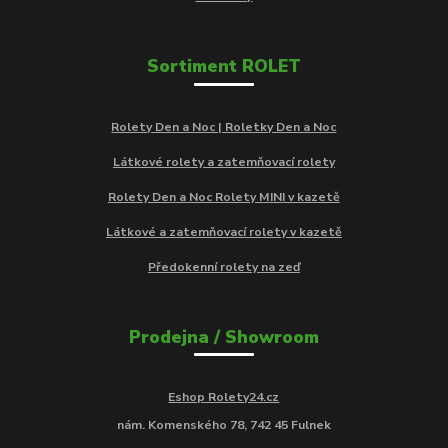
Sortiment ROLET
Rolety Den a Noc | Roletky Den a Noc
Látkové rolety a zatemňovací rolety
Rolety Den a Noc Rolety MINI v kazetě
Látkové a zatemňovací rolety v kazetě
Předokenní rolety na zeď
Prodejna / Showroom
Eshop Rolety24.cz
nám. Komenského 78, 742 45 Fulnek