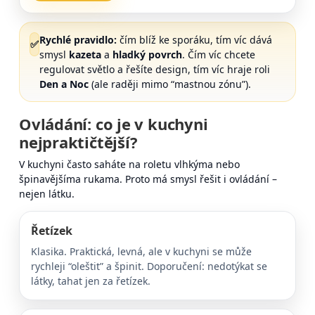
Rychlé pravidlo:
čím blíž ke sporáku, tím víc dává
✅
smysl
kazeta
a
hladký povrch
. Čím víc chcete
regulovat světlo a řešíte design, tím víc hraje roli
Den a Noc
(ale raději mimo “mastnou zónu”).
Ovládání: co je v kuchyni
nejpraktičtější?
V kuchyni často saháte na roletu vlhkýma nebo
špinavějšíma rukama. Proto má smysl řešit i ovládání –
nejen látku.
Řetízek
Klasika. Praktická, levná, ale v kuchyni se může
rychleji “oleštit” a špinit. Doporučení: nedotýkat se
látky, tahat jen za řetízek.