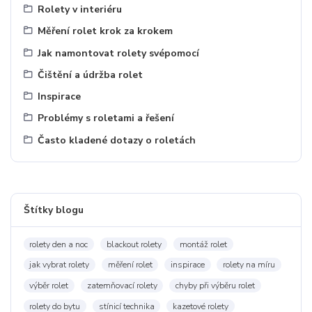
Rolety v interiéru
Měření rolet krok za krokem
Jak namontovat rolety svépomocí
Čištění a údržba rolet
Inspirace
Problémy s roletami a řešení
Často kladené dotazy o roletách
Štítky blogu
rolety den a noc
blackout rolety
montáž rolet
jak vybrat rolety
měření rolet
inspirace
rolety na míru
výběr rolet
zatemňovací rolety
chyby při výběru rolet
rolety do bytu
stínicí technika
kazetové rolety