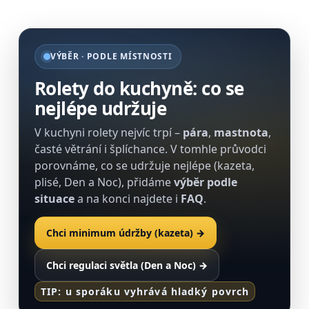
VÝBĚR · PODLE MÍSTNOSTI
Rolety do kuchyně: co se
nejlépe udržuje
V kuchyni rolety nejvíc trpí –
pára
,
mastnota
,
časté větrání i šplíchance. V tomhle průvodci
porovnáme, co se udržuje nejlépe (kazeta,
plisé, Den a Noc), přidáme
výběr podle
situace
a na konci najdete i
FAQ
.
Chci minimum údržby (kazeta) →
Chci regulaci světla (Den a Noc) →
TIP: u sporáku vyhrává hladký povrch