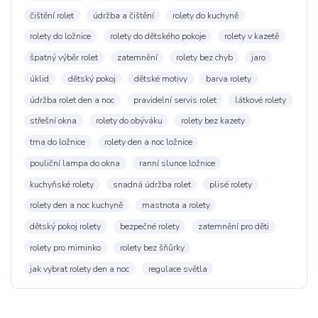
čištění rolet
údržba a čištění
rolety do kuchyně
rolety do ložnice
rolety do dětského pokoje
rolety v kazetě
špatný výběr rolet
zatemnění
rolety bez chyb
jaro
úklid
dětský pokoj
dětské motivy
barva rolety
údržba rolet den a noc
pravidelní servis rolet
látkové rolety
střešní okna
rolety do obýváku
rolety bez kazety
tma do ložnice
rolety den a noc ložnice
pouliční lampa do okna
ranní slunce ložnice
kuchyňské rolety
snadná údržba rolet
plisé rolety
rolety den a noc kuchyně
mastnota a rolety
dětský pokoj rolety
bezpečné rolety
zatemnění pro děti
rolety pro miminko
rolety bez šňůrky
jak vybrat rolety den a noc
regulace světla