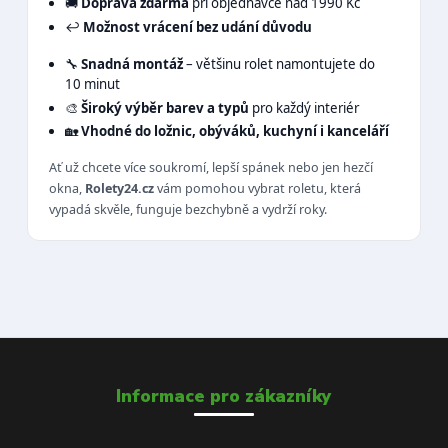
🚚
Doprava zdarma
při objednávce nad 1990 Kč
↩️
Možnost vrácení bez udání důvodu
🔧
Snadná montáž
– většinu rolet namontujete do
10 minut
🎨
Široký výběr barev a typů
pro každý interiér
🏡
Vhodné do ložnic, obýváků, kuchyní i kanceláří
Ať už chcete více soukromí, lepší spánek nebo jen hezčí
okna,
Rolety24.cz
vám pomohou vybrat roletu, která
vypadá skvěle, funguje bezchybně a vydrží roky.
Informace pro zákazníky