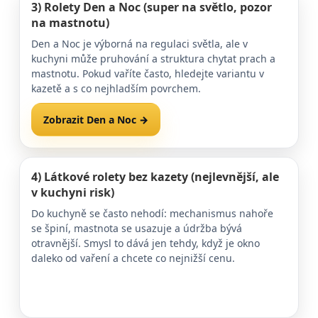
3)
Rolety Den a Noc
(super na světlo, pozor
na mastnotu)
Den a Noc je výborná na regulaci světla, ale v
kuchyni může pruhování a struktura chytat prach a
mastnotu. Pokud vaříte často, hledejte variantu v
kazetě a s co nejhladším povrchem.
Zobrazit Den a Noc →
Časté dotazy →
4)
Látkové rolety bez kazety
(nejlevnější, ale
v kuchyni risk)
Do kuchyně se často nehodí: mechanismus nahoře
se špiní, mastnota se usazuje a údržba bývá
otravnější. Smysl to dává jen tehdy, když je okno
daleko od vaření a chcete co nejnižší cenu.
Poradna: jak vybrat typ rolety →