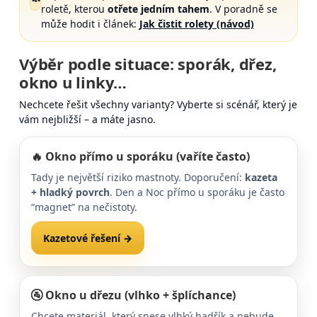
roletě, kterou
otřete jedním tahem
. V poradně se
může hodit i článek:
Jak čistit rolety (návod)
Výběr podle situace: sporák, dřez,
okno u linky…
Nechcete řešit všechny varianty? Vyberte si scénář, který je
vám nejbližší – a máte jasno.
🔥 Okno přímo u sporáku (vaříte často)
Tady je největší riziko mastnoty. Doporučení:
kazeta
+ hladký povrch
. Den a Noc přímo u sporáku je často
“magnet” na nečistoty.
Kazetové řešení →
FAQ k údržbě →
🚰 Okno u dřezu (vlhko + šplíchance)
Chcete materiál, který snese vlhký hadřík a nebude