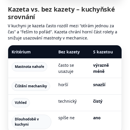
Kazeta vs. bez kazety – kuchyňské
srovnání
V kuchyni je kazeta často rozdíl mezi “otírám jednou za
čas” a “řeším to pořád”. Kazeta chrání horní část rolety a
snižuje usazování mastnoty v mechanice.
Kritérium
Bez kazety
S kazetou
často se
výrazně
Mastnota nahoře
usazuje
méně
horší
snazší
Čištění mechaniky
technický
čistý
Vzhled
spíše ne
ano
Dlouhodobě v
kuchyni