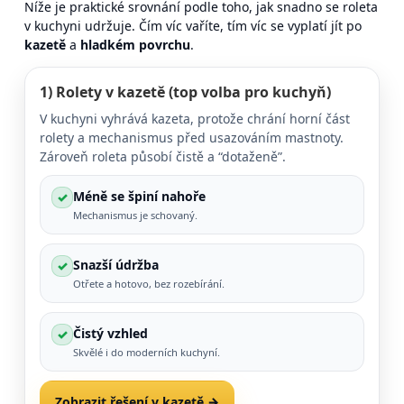
Níže je praktické srovnání podle toho, jak snadno se roleta
v kuchyni udržuje. Čím víc vaříte, tím víc se vyplatí jít po
kazetě
a
hladkém povrchu
.
1)
Rolety v kazetě
(top volba pro kuchyň)
V kuchyni vyhrává kazeta, protože chrání horní část
rolety a mechanismus před usazováním mastnoty.
Zároveň roleta působí čistě a “dotaženě”.
Méně se špiní nahoře
✓
Mechanismus je schovaný.
Snazší údržba
✓
Otřete a hotovo, bez rozebírání.
Čistý vzhled
✓
Skvělé i do moderních kuchyní.
Zobrazit řešení v kazetě →