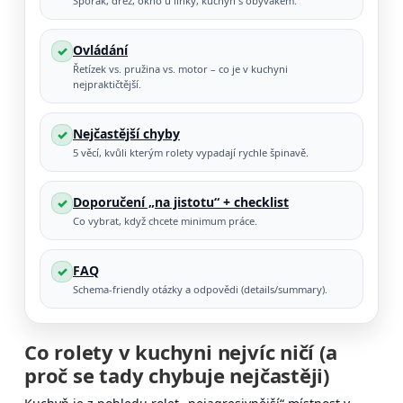
Sporák, dřez, okno u linky, kuchyň s obývákem.
Ovládání
✓
Řetízek vs. pružina vs. motor – co je v kuchyni
nejpraktičtější.
Nejčastější chyby
✓
5 věcí, kvůli kterým rolety vypadají rychle špinavě.
Doporučení „na jistotu“ + checklist
✓
Co vybrat, když chcete minimum práce.
FAQ
✓
Schema-friendly otázky a odpovědi (details/summary).
Co rolety v kuchyni nejvíc ničí (a
proč se tady chybuje nejčastěji)