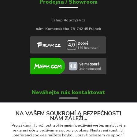
Prodejna / Showroom
Eshop Rolety24.cz
nám. Komenského 78, 742 45 Fulnek
Neváhejte nás kontaktovat
NA VAŠEM SOUKROMÍ A BEZPEČNOSTI
NÁM ZÁLEŽÍ...
Soňa Škrobánková
+420 739 000 639
Pro základní funkčnost,
zpříjemnění používání webu
, analytické a
Po - Pá: 8:00 - 16:00
reklamní účely využíváme soubory cookies. Nastavení vlastních
preferencí cookies můžete kdykoli upravit odkazem ve spodní