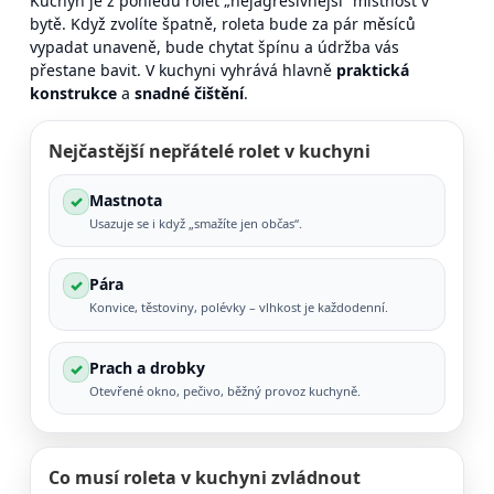
Kuchyň je z pohledu rolet „nejagresivnější“ místnost v
bytě. Když zvolíte špatně, roleta bude za pár měsíců
vypadat unaveně, bude chytat špínu a údržba vás
přestane bavit. V kuchyni vyhrává hlavně
praktická
konstrukce
a
snadné čištění
.
Nejčastější nepřátelé rolet v kuchyni
Mastnota
✓
Usazuje se i když „smažíte jen občas“.
Pára
✓
Konvice, těstoviny, polévky – vlhkost je každodenní.
Prach a drobky
✓
Otevřené okno, pečivo, běžný provoz kuchyně.
Co musí roleta v kuchyni zvládnout