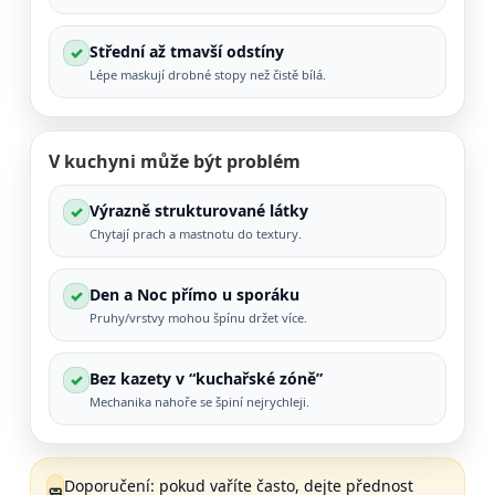
Střední až tmavší odstíny
✓
Lépe maskují drobné stopy než čistě bílá.
V kuchyni může být problém
Výrazně strukturované látky
✓
Chytají prach a mastnotu do textury.
Den a Noc přímo u sporáku
✓
Pruhy/vrstvy mohou špínu držet více.
Bez kazety v “kuchařské zóně”
✓
Mechanika nahoře se špiní nejrychleji.
Doporučení: pokud vaříte často, dejte přednost
🧼