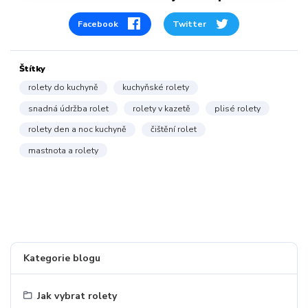
Facebook
Twitter
Štítky
rolety do kuchyně
kuchyňské rolety
snadná údržba rolet
rolety v kazetě
plisé rolety
rolety den a noc kuchyně
čištění rolet
mastnota a rolety
Kategorie blogu
Jak vybrat rolety