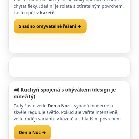
chytat fleky. Ideální je roleta s otíratelným povrchem,
často opět
v kazetě
.
Snadno omyvatelné řešení →
Jak správně vybrat →
🛋️ Kuchyň spojená s obývákem (design je
důležitý)
Tady často vede
Den a Noc
– vypadá moderně a
skvěle reguluje světlo. Pokud ale vaříte intenzivně,
volte raději variantu v kazetě a s hladším povrchem.
Den a Noc →
Kazetová alternativa →