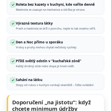
Roleta bez kazety v kuchyni, kde vaříte denně
✓
Mastnota se usazuje na mechanice a údržba je otrava.
Výrazná textura látky
✓
Prach a mastnota se drží v povrchu, nejde to tak snadno otřít.
Den a Noc přímo u sporáku
✓
Vrstvy a pruhy mohou chytat nečistoty rychleji.
Příliš světlý odstín v “kuchařské zóně”
✓
Každý drobný otisk nebo stopa je hned vidět.
Sahání na látku
✓
Stopy od rukou v kuchyni vznikají okamžitě – řešte ovládání.
Doporučení „na jistotu“: když
chcete minimum údržby