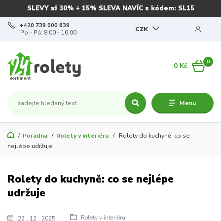
SLEVY až 30% + 15% SLEVA NAVÍC s kódem: SL15
+420 739 000 639
CZK
Po - Pá: 8:00 - 16:00
0
0 Kč
Menu
Poradna
Rolety v interiéru
Rolety do kuchyně: co se
nejlépe udržuje
Rolety do kuchyně: co se nejlépe
udržuje
Rolety v interiéru
22
12
2025