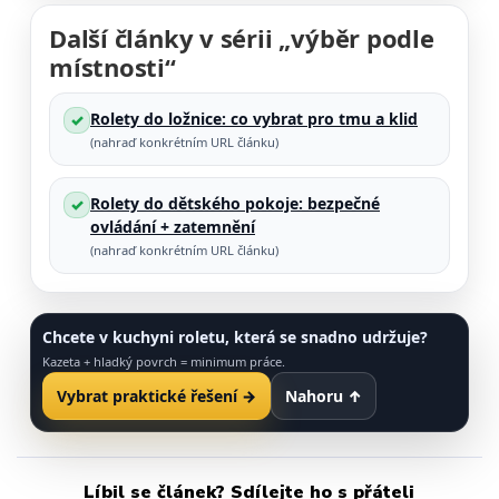
Další články v sérii „výběr podle
místnosti“
Rolety do ložnice: co vybrat pro tmu a klid
✓
(nahraď konkrétním URL článku)
Rolety do dětského pokoje: bezpečné
✓
ovládání + zatemnění
(nahraď konkrétním URL článku)
Chcete v kuchyni roletu, která se snadno udržuje?
Kazeta + hladký povrch = minimum práce.
Vybrat praktické řešení →
Nahoru ↑
Líbil se článek? Sdílejte ho s přáteli