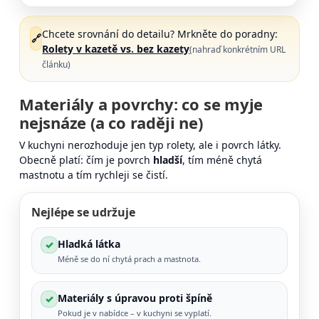
Chcete srovnání do detailu? Mrkněte do poradny:
🔗
Rolety v kazetě vs. bez kazety
(nahraď konkrétním URL
článku)
Materiály a povrchy: co se myje
nejsnáze (a co raději ne)
V kuchyni nerozhoduje jen typ rolety, ale i povrch látky.
Obecně platí: čím je povrch
hladší
, tím méně chytá
mastnotu a tím rychleji se čistí.
Nejlépe se udržuje
Hladká látka
✓
Méně se do ní chytá prach a mastnota.
Materiály s úpravou proti špíně
✓
Pokud je v nabídce – v kuchyni se vyplatí.