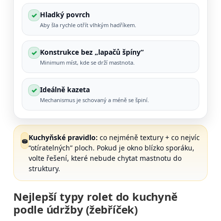
Hladký povrch
✓
Aby šla rychle otřít vlhkým hadříkem.
Konstrukce bez „lapačů špíny“
✓
Minimum míst, kde se drží mastnota.
Ideálně kazeta
✓
Mechanismus je schovaný a méně se špiní.
Kuchyňské pravidlo:
co nejméně textury + co nejvíc
🧽
“otíratelných” ploch. Pokud je okno blízko sporáku,
volte řešení, které nebude chytat mastnotu do
struktury.
Nejlepší typy rolet do kuchyně
podle údržby (žebříček)