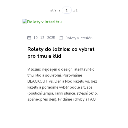
strana
z 1
19
12
2025
Rolety v interiéru
Rolety do ložnice: co vybrat
pro tmu a klid
V ložnici nejde jen o design, ale hlavně o
tmu, klid a soukromí. Porovnáme
BLACKOUT vs. Den a Noc, kazetu vs. bez
kazety a poradíme výběr podle situace
(pouliční lampa, ranní slunce, střešní okno,
spánek přes den). Přidáme i chyby a FAQ.