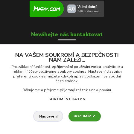
Neváhejte nás kontaktovat
NA VAŠEM SOUKROMÍ A BEZPEČNOSTI
NÁM ZÁLEŽÍ...
Soňa Škrobánková
+420 739 000 639
Pro základní funkčnost,
zpříjemnění používání webu
, analytické a
Po - Pá: 8:00 - 16:00
reklamní účely využíváme soubory cookies. Nastavení vlastních
preferencí cookies můžete kdykoli upravit odkazem ve spodní
části stránek.
prodej@rolety24.cz
Děkujeme a přejeme příjemný zážitek z nakupování.
SORTIMENT 24 s.r.o.
© 2026 Eshop Rolety24.cz | Provozovatel: Sortiment 24 s.r.o., Na
ROZUMÍM ✔
Nastavení
Trávníkách 959, 742 13 Studénka, ČR
Vytvořeno na
Eshop-rychle.cz