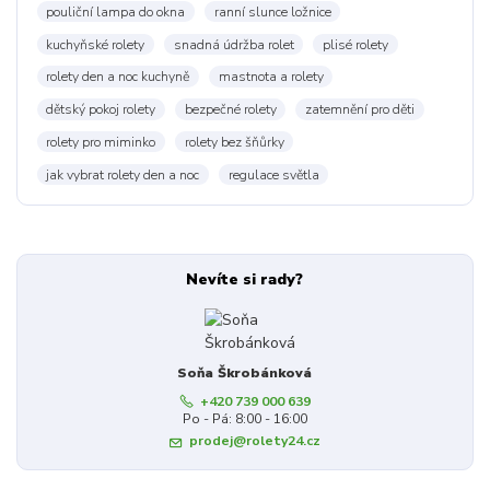
pouliční lampa do okna
ranní slunce ložnice
kuchyňské rolety
snadná údržba rolet
plisé rolety
rolety den a noc kuchyně
mastnota a rolety
dětský pokoj rolety
bezpečné rolety
zatemnění pro děti
rolety pro miminko
rolety bez šňůrky
jak vybrat rolety den a noc
regulace světla
Nevíte si rady?
Soňa Škrobánková
+420 739 000 639
Po - Pá: 8:00 - 16:00
prodej@rolety24.cz