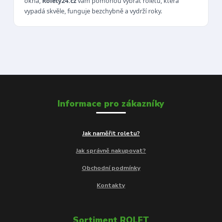
okna,
Rolety24.cz
vám pomohou vybrat roletu, která
vypadá skvěle, funguje bezchybně a vydrží roky.
Informace pro zákazníky
Jak naměřit roletu?
Jak správně nakupovat?
Obchodní podmínky
Kontakty
Sortiment ROLET