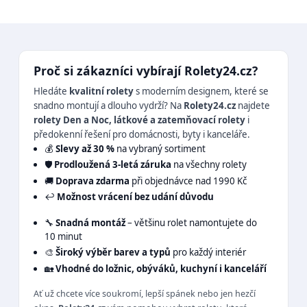
Proč si zákazníci vybírají Rolety24.cz?
Hledáte
kvalitní rolety
s moderním designem, které se
snadno montují a dlouho vydrží? Na
Rolety24.cz
najdete
rolety Den a Noc, látkové a zatemňovací rolety
i
předokenní řešení pro domácnosti, byty i kanceláře.
💰
Slevy až 30 %
na vybraný sortiment
🛡️
Prodloužená 3-letá záruka
na všechny rolety
🚚
Doprava zdarma
při objednávce nad 1990 Kč
↩️
Možnost vrácení bez udání důvodu
🔧
Snadná montáž
– většinu rolet namontujete do
10 minut
🎨
Široký výběr barev a typů
pro každý interiér
🏡
Vhodné do ložnic, obýváků, kuchyní i kanceláří
Ať už chcete více soukromí, lepší spánek nebo jen hezčí