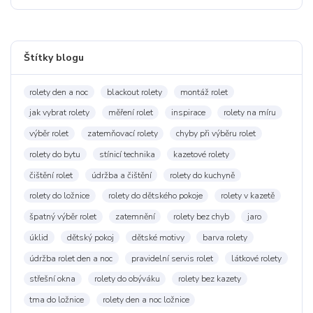
Štítky blogu
rolety den a noc
blackout rolety
montáž rolet
jak vybrat rolety
měření rolet
inspirace
rolety na míru
výběr rolet
zatemňovací rolety
chyby při výběru rolet
rolety do bytu
stínicí technika
kazetové rolety
čištění rolet
údržba a čištění
rolety do kuchyně
rolety do ložnice
rolety do dětského pokoje
rolety v kazetě
špatný výběr rolet
zatemnění
rolety bez chyb
jaro
úklid
dětský pokoj
dětské motivy
barva rolety
údržba rolet den a noc
pravidelní servis rolet
látkové rolety
střešní okna
rolety do obýváku
rolety bez kazety
tma do ložnice
rolety den a noc ložnice