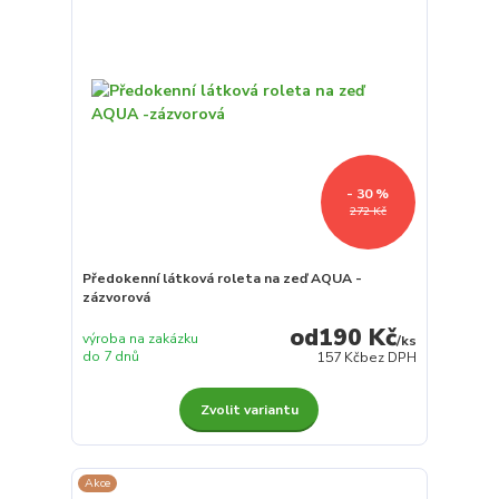
- 30 %
272 Kč
Předokenní látková roleta na zeď AQUA -
zázvorová
190 Kč
výroba na zakázku
/
ks
do 7 dnů
157 Kč
bez DPH
Zvolit variantu
Akce