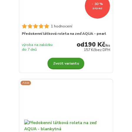
- 30 %
272 Kč
1 hodnocení
Předokenní látková roleta na zeď AQUA - pearl
190 Kč
výroba na zakázku
/
ks
do 7 dnů
157 Kč
bez DPH
Zvolit variantu
Akce