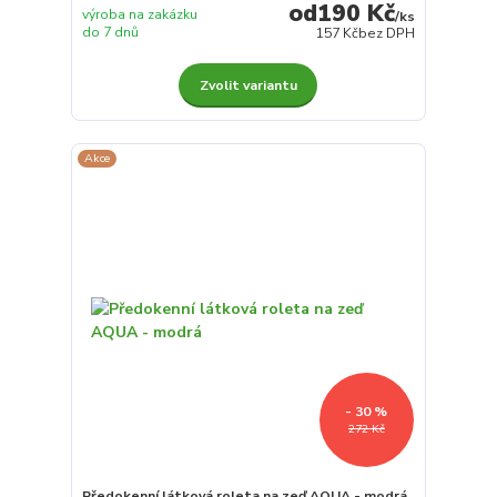
190 Kč
výroba na zakázku
/
ks
do 7 dnů
157 Kč
bez DPH
Zvolit variantu
Akce
- 30 %
272 Kč
Předokenní látková roleta na zeď AQUA - modrá