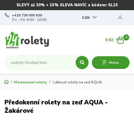
SLEVY až 30% + 15% SLEVA NAVÍC s kódem: SL15
+420 739 000 639
CZK
Po - Pá: 8:00 - 16:00
0
0 Kč
Menu
Předokenní rolety
Látkové rolety na zeď AQUA
Předokenní rolety na zeď AQUA -
Žakárové