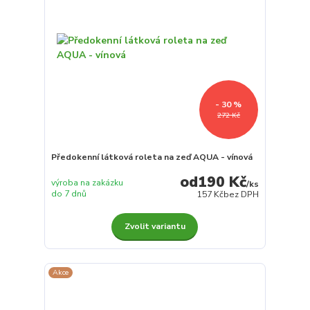
- 30 %
272 Kč
Předokenní látková roleta na zeď AQUA - vínová
190 Kč
výroba na zakázku
/
ks
do 7 dnů
157 Kč
bez DPH
Zvolit variantu
Akce