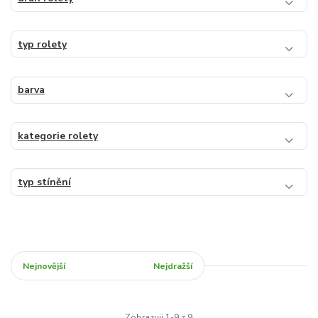
typ rolety
barva
kategorie rolety
typ stínění
Nejnovější
Nejlevnější
Nejdražší
Zobrazuji 1-9 z 9