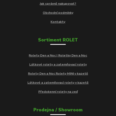
Jak správně nakupovat?
Obchodní podmínky
Kontakty
Sortiment ROLET
Rolety Den a Noc | Roletky Den a Noc
Látkové rolety a zatemňovací rolety
Rolety Den a Noc Rolety MINI v kazetě
Látkové a zatemňovací rolety v kazetě
Předokenní rolety na zeď
Prodejna / Showroom