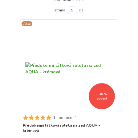
strana
z 1
Akce
- 30 %
272 Kč
1 hodnocení
Předokenní látková roleta na zeď AQUA -
krémová