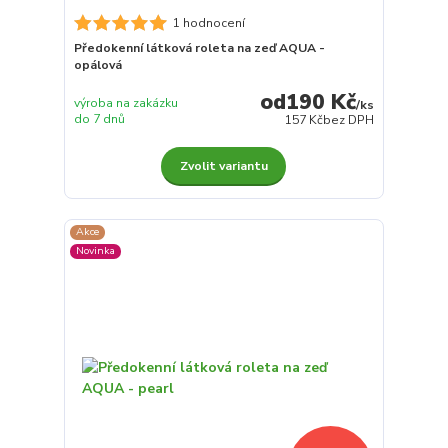
1 hodnocení
Předokenní látková roleta na zeď AQUA -
opálová
190 Kč
výroba na zakázku
/
ks
do 7 dnů
157 Kč
bez DPH
Zvolit variantu
Akce
Novinka