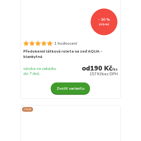
- 30 %
272 Kč
1 hodnocení
Předokenní látková roleta na zeď AQUA -
blankytná
190 Kč
výroba na zakázku
/
ks
do 7 dnů
157 Kč
bez DPH
Zvolit variantu
Akce