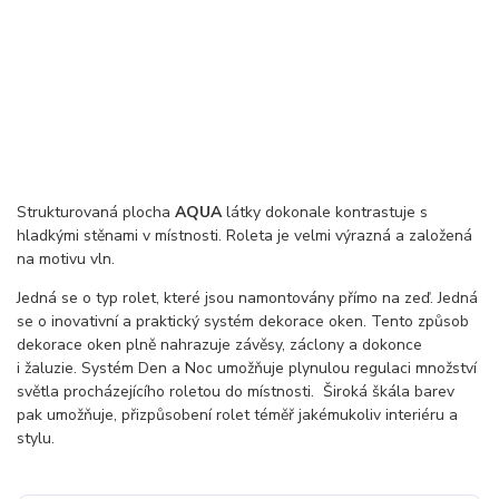
Strukturovaná plocha
AQUA
látky dokonale kontrastuje s
hladkými stěnami v místnosti. Roleta je velmi výrazná a založená
na motivu vln.
Jedná se o typ rolet, které jsou namontovány přímo na zeď. Jedná
se o inovativní a praktický systém dekorace oken. Tento způsob
dekorace oken plně nahrazuje závěsy, záclony a dokonce
i žaluzie. Systém Den a Noc umožňuje plynulou regulaci množství
světla procházejícího roletou do místnosti. Široká škála barev
pak umožňuje, přizpůsobení rolet téměř jakémukoliv interiéru a
stylu.