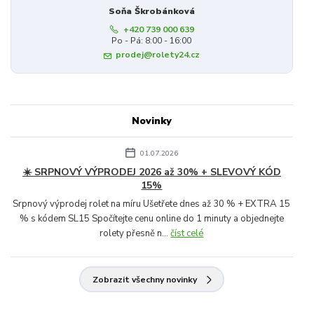
Soňa Škrobánková
+420 739 000 639
Po - Pá: 8:00 - 16:00
prodej@rolety24.cz
Novinky
01.07.2026
☀️ SRPNOVÝ VÝPRODEJ 2026 až 30% + SLEVOVÝ KÓD
15%
Srpnový výprodej rolet na míru Ušetřete dnes až 30 % + EXTRA 15
% s kódem SL15 Spočítejte cenu online do 1 minuty a objednejte
rolety přesně n...
číst celé
Zobrazit všechny novinky