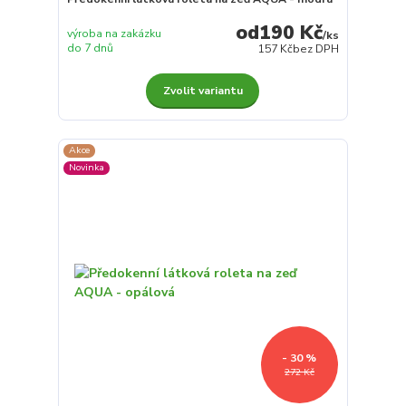
190 Kč
výroba na zakázku
/
ks
do 7 dnů
157 Kč
bez DPH
Zvolit variantu
Akce
Novinka
- 30 %
272 Kč