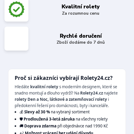
Kvalitní rolety
Za rozumnou cenu
Rychlé doručení
Zboží dodáme do 7 dnů
Proč si zákazníci vybírají Rolety24.cz?
Hledáte
kvalitní rolety
s moderním designem, které se
snadno montují a dlouho vydrží? Na
Rolety24.cz
najdete
rolety Den a Noc, látkové a zatemňovací rolety
i
předokenní řešení pro domácnosti, byty i kanceláře.
💰
Slevy až 30 %
na vybraný sortiment
🛡️
Prodloužená 3-letá záruka
na všechny rolety
🚚
Doprava zdarma
při objednávce nad 1990 Kč
↩️
Možnost vrácení bez udání důvodu