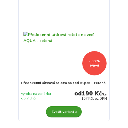
- 30 %
272 Kč
Předokenní látková roleta na zeď AQUA - zelená
190 Kč
výroba na zakázku
/
ks
do 7 dnů
157 Kč
bez DPH
Zvolit variantu