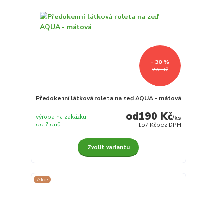
- 30 %
272 Kč
Předokenní látková roleta na zeď AQUA - mátová
190 Kč
výroba na zakázku
/
ks
do 7 dnů
157 Kč
bez DPH
Zvolit variantu
Akce