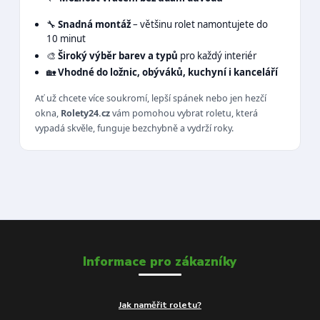
🔧
Snadná montáž
– většinu rolet namontujete do
10 minut
🎨
Široký výběr barev a typů
pro každý interiér
🏡
Vhodné do ložnic, obýváků, kuchyní i kanceláří
Ať už chcete více soukromí, lepší spánek nebo jen hezčí
okna,
Rolety24.cz
vám pomohou vybrat roletu, která
vypadá skvěle, funguje bezchybně a vydrží roky.
Informace pro zákazníky
Jak naměřit roletu?