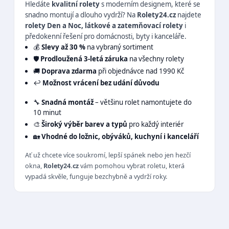
Hledáte
kvalitní rolety
s moderním designem, které se
snadno montují a dlouho vydrží? Na
Rolety24.cz
najdete
rolety Den a Noc, látkové a zatemňovací rolety
i
předokenní řešení pro domácnosti, byty i kanceláře.
💰
Slevy až 30 %
na vybraný sortiment
🛡️
Prodloužená 3-letá záruka
na všechny rolety
🚚
Doprava zdarma
při objednávce nad 1990 Kč
↩️
Možnost vrácení bez udání důvodu
🔧
Snadná montáž
– většinu rolet namontujete do
10 minut
🎨
Široký výběr barev a typů
pro každý interiér
🏡
Vhodné do ložnic, obýváků, kuchyní i kanceláří
Ať už chcete více soukromí, lepší spánek nebo jen hezčí
okna,
Rolety24.cz
vám pomohou vybrat roletu, která
vypadá skvěle, funguje bezchybně a vydrží roky.