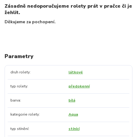
Zásadně nedoporučujeme rolety prát v pračce či je
žehlit.
Děkujeme za pochopení.
Parametry
druh rolety
látkové
typ rolety
předokenní
barva
bílá
kategorie rolety
Aqua
typ stínění
stínící