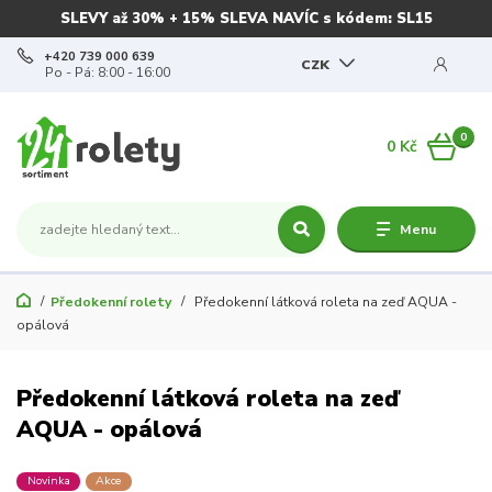
SLEVY až 30% + 15% SLEVA NAVÍC s kódem: SL15
+420 739 000 639
CZK
Po - Pá: 8:00 - 16:00
0
0 Kč
Menu
Předokenní rolety
Předokenní látková roleta na zeď AQUA -
opálová
Předokenní látková roleta na zeď
AQUA - opálová
Novinka
Akce