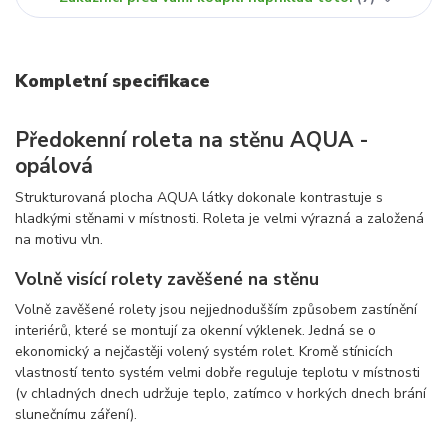
Kompletní specifikace
Předokenní roleta na stěnu AQUA -
opálová
Strukturovaná plocha AQUA látky dokonale kontrastuje s
hladkými stěnami v místnosti. Roleta je velmi výrazná a založená
na motivu vln.
Volně visící rolety zavěšené na stěnu
Volně zavěšené rolety jsou nejjednodušším způsobem zastínění
interiérů, které se montují za okenní výklenek. Jedná se o
ekonomický a nejčastěji volený systém rolet. Kromě stínicích
vlastností tento systém velmi dobře reguluje teplotu v místnosti
(v chladných dnech udržuje teplo, zatímco v horkých dnech brání
slunečnímu záření).