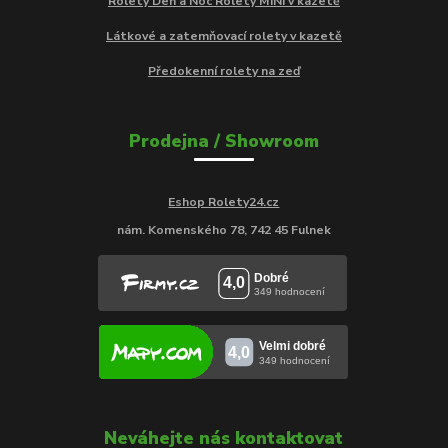
Rolety Den a Noc Rolety MINI v kazetě
Látkové a zatemňovací rolety v kazetě
Předokenní rolety na zeď
Prodejna / Showroom
Eshop Rolety24.cz
nám. Komenského 78, 742 45 Fulnek
Neváhejte nás kontaktovat