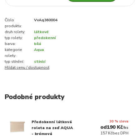
Číslo
VvAq360004
produktu:
druh rolety:
látkové
typ rolety:
předokenní
barva:
bílá
kategorie
Aqua
rolety:
typ stínění:
stínící
Hlídat cenu / dostupnost
Podobné produkty
30 % sleva
Předokenní látková
190 Kč
/
ks
roleta na zeď AQUA
157 Kč
bez DPH
- krémová