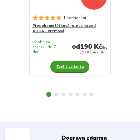
Předokenní lá
1 hodnocení
AQUA - modr
Předokenní látková roleta na zeď
AQUA - krémová
výroba na
výroba na
190 Kč
zakázku do 7
zakázku do 7
/
ks
dnů
dnů
157 Kč
bez DPH
Zvolit variantu
Z
Doprava zdarma