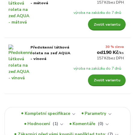
157 Kč
bez DPH
- mátová
výroba na zakázku do 7 dnů
Zvolit variantu
30 % sleva
Předokenní látková
190 Kč
/
ks
roleta na zeď AQUA
157 Kč
bez DPH
- vínová
výroba na zakázku do 7 dnů
Zvolit variantu
Kompletní specifikace
Parametry
Hodnocení
1
Komentáře
0
Zákazníci před vámi koupili například toto:
7