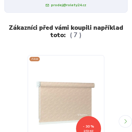
prodej@rolety24.cz
Zákazníci před vámi koupili například
toto:
7
Akce
Akce
- 30 %
272 Kč