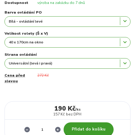
Dostupnost
výroba na zakázku do 7 dnů
Barva ovládání PO
Velikost rolety (Š x V)
Strana ovládání
Cena před
272 Kč
slevou
190 Kč
/
ks
157 Kč
bez DPH
Přidat do košíku