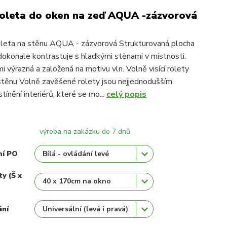
roleta do oken na zeď AQUA -zázvorová
oleta na stěnu AQUA - zázvorová Strukturovaná plocha
konale kontrastuje s hladkými stěnami v místnosti.
i výrazná a založená na motivu vln. Volně visící rolety
těnu Volně zavěšené rolety jsou nejjednodušším
ínění interiérů, které se mo...
celý popis
výroba na zakázku do 7 dnů
ní PO
ty (Š x
ání