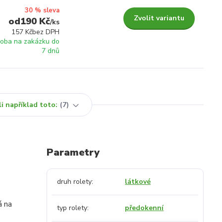
30 % sleva
Zvolit variantu
190 Kč
/
ks
157 Kč
bez DPH
roba na zakázku do
7 dnů
i například toto:
7
Parametry
druh rolety
látkové
á na
typ rolety
předokenní