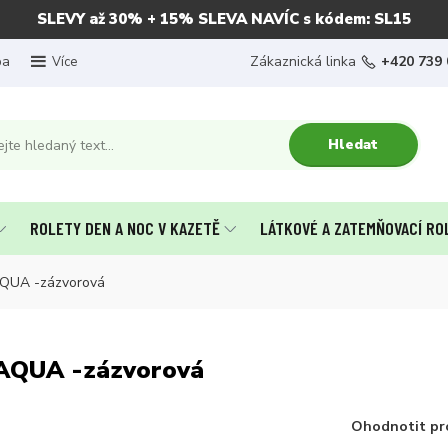
SLEVY až 30% + 15% SLEVA NAVÍC s kódem: SL15
ba
Zákaznická linka
+420 739 
Více
Hledat
ROLETY DEN A NOC V KAZETĚ
LÁTKOVÉ A ZATEMŇOVACÍ RO
 AQUA -zázvorová
 AQUA -zázvorová
Ohodnotit pr