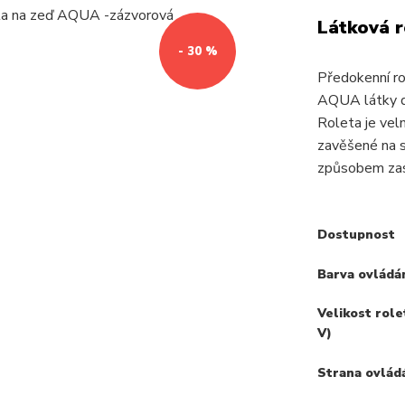
Látková 
- 30 %
Předokenní r
AQUA látky do
Roleta je velm
zavěšené na s
způsobem zast
Dostupnost
Barva ovládá
Velikost role
V)
Strana ovlád