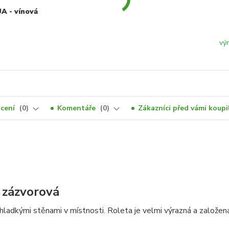
A - vínová
vý
cení
0
Komentáře
0
Zákazníci před vámi koupil
 zázvorová
ladkými stěnami v místnosti. Roleta je velmi výrazná a založen