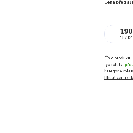
Cena před sl
190
157 Kč
Číslo produktu:
typ rolety:
pře
kategorie rolet
Hlídat cenu / 