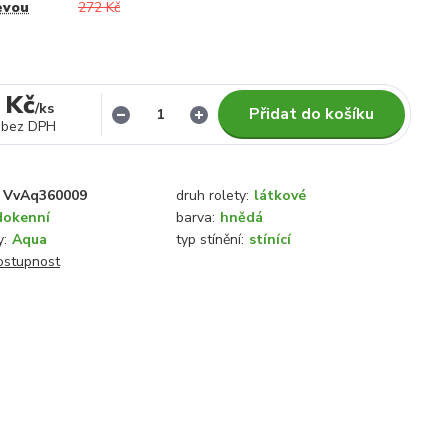
evou
272 Kč
 Kč
/
ks
Přidat do košíku
bez DPH
VvAq360009
druh rolety:
látkové
dokenní
barva:
hnědá
y:
Aqua
typ stínění:
stínící
dostupnost