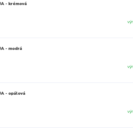
UA - krémová
vý
UA - modrá
vý
UA - opálová
vý