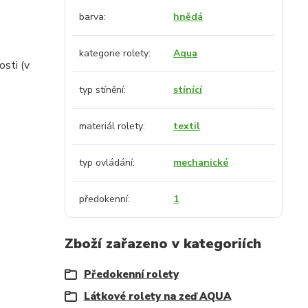
barva
hnědá
kategorie rolety
Aqua
osti (v
typ stínění
stínící
materiál rolety
textil
typ ovládání
mechanické
předokenní
1
Zboží zařazeno v kategoriích
Předokenní rolety
Látkové rolety na zeď AQUA