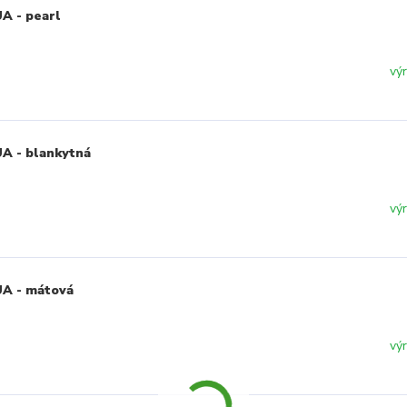
A - pearl
vý
UA - blankytná
vý
UA - mátová
vý