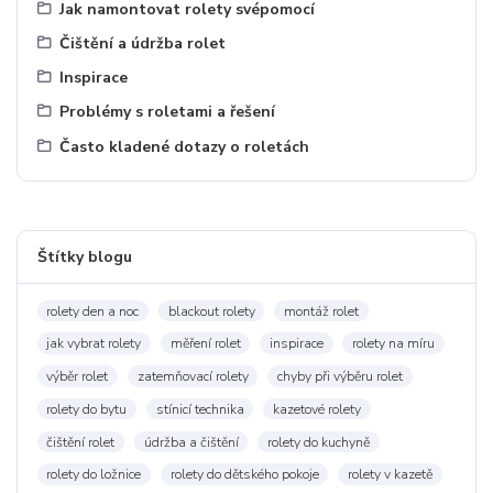
Jak namontovat rolety svépomocí
Čištění a údržba rolet
Inspirace
Problémy s roletami a řešení
Často kladené dotazy o roletách
Štítky blogu
rolety den a noc
blackout rolety
montáž rolet
jak vybrat rolety
měření rolet
inspirace
rolety na míru
výběr rolet
zatemňovací rolety
chyby při výběru rolet
rolety do bytu
stínicí technika
kazetové rolety
čištění rolet
údržba a čištění
rolety do kuchyně
rolety do ložnice
rolety do dětského pokoje
rolety v kazetě