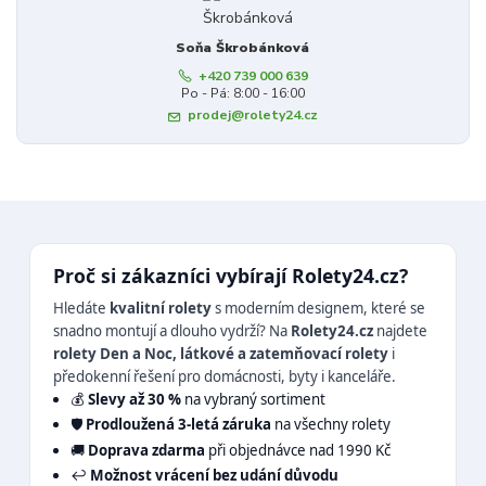
Soňa Škrobánková
+420 739 000 639
Po - Pá: 8:00 - 16:00
prodej@rolety24.cz
Proč si zákazníci vybírají Rolety24.cz?
Hledáte
kvalitní rolety
s moderním designem, které se
snadno montují a dlouho vydrží? Na
Rolety24.cz
najdete
rolety Den a Noc, látkové a zatemňovací rolety
i
předokenní řešení pro domácnosti, byty i kanceláře.
💰
Slevy až 30 %
na vybraný sortiment
🛡️
Prodloužená 3-letá záruka
na všechny rolety
🚚
Doprava zdarma
při objednávce nad 1990 Kč
↩️
Možnost vrácení bez udání důvodu