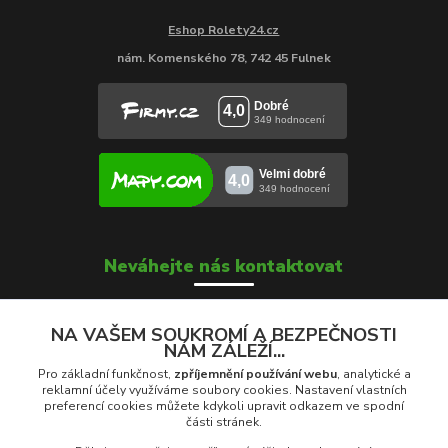
Eshop Rolety24.cz
nám. Komenského 78, 742 45 Fulnek
Neváhejte nás kontaktovat
NA VAŠEM SOUKROMÍ A BEZPEČNOSTI
NÁM ZÁLEŽÍ...
Soňa Škrobánková
+420 739 000 639
Pro základní funkčnost,
zpříjemnění používání webu
, analytické a
Po - Pá: 8:00 - 16:00
reklamní účely využíváme soubory cookies. Nastavení vlastních
preferencí cookies můžete kdykoli upravit odkazem ve spodní
části stránek.
prodej@rolety24.cz