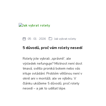
05
01
2026
Jak vybrat rolety
5 důvodů, proč vám rolety nesedí
Rolety jste vybrali „správně“, ale
výsledek nefunguje? Místnost není dost
tmavá, světlo proniká bokem nebo vás
irituje ovládání. Problém většinou není v
okně ani v montáži, ale ve výběru. V
článku ukážeme 5 důvodů, proč rolety
nesedí – a jak to udělat lépe.