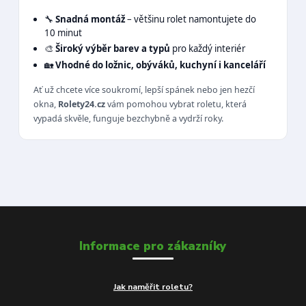
🔧
Snadná montáž
– většinu rolet namontujete do
10 minut
🎨
Široký výběr barev a typů
pro každý interiér
🏡
Vhodné do ložnic, obýváků, kuchyní i kanceláří
Ať už chcete více soukromí, lepší spánek nebo jen hezčí
okna,
Rolety24.cz
vám pomohou vybrat roletu, která
vypadá skvěle, funguje bezchybně a vydrží roky.
Informace pro zákazníky
Jak naměřit roletu?