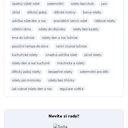
špatný výběr rolet
zatemnění
rolety bez chyb
jaro
úklid
dětský pokoj
dětské motivy
barva rolety
údržba rolet den a noc
pravidelní servis rolet
látkové rolety
střešní okna
rolety do obýváku
rolety bez kazety
tma do ložnice
rolety den a noc ložnice
pouliční lampa do okna
ranní slunce ložnice
kuchyňské rolety
snadná údržba rolet
plisé rolety
rolety den a noc kuchyně
mastnota a rolety
dětský pokoj rolety
bezpečné rolety
zatemnění pro děti
rolety pro miminko
rolety bez šňůrky
jak vybrat rolety den a noc
regulace světla
Nevíte si rady?