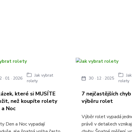
Jak vybrat
Jak
2
01
2026
30
12
2025
rolety
rolety
tázek, které si MUSÍTE
7 nejčastějších chyb 
ožit, než koupíte rolety
výběru rolet
 a Noc
Výběr rolet vypadá jedn
ty Den a Noc vypadají
právě v detailech vznikaj
oduše, ale špatná volba často
chyby. Špatné měření, v