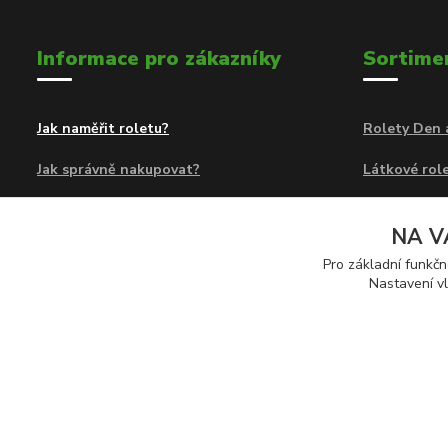
Informace pro zákazníky
Sortime
Jak naměřit roletu?
Rolety Den 
Jak správně nakupovat?
Látkové role
Obchodní podmínky
Rolety Den 
NA V
Kontakty
Látkové a z
Pro základní funkčn
Nastavení vl
Předokenní 
© 2026 Eshop Rolety24.cz | Provozovatel: Sortiment 24 s.r.o., Na 