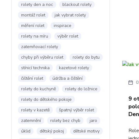
rolety den a noc
blackout rolety
montáž rolet
jak vybrat rolety
měření rolet
inspirace
rolety na míru
výběr rolet
zatemňovací rolety
chyby při výběru rolet
rolety do bytu
stínicí technika
kazetové rolety
čištění rolet
údržba a čištění
0
rolety do kuchyně
rolety do ložnice
9 o
rolety do dětského pokoje
pol
rolety v kazetě
špatný výběr rolet
Den
zatemnění
rolety bez chyb
jaro
Role
úklid
dětský pokoj
dětské motivy
jedn