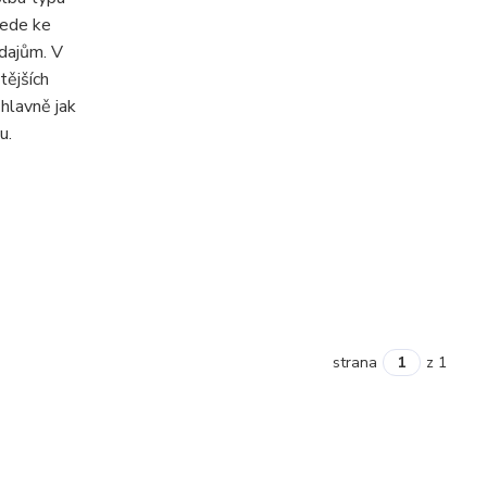
vede ke
dajům. V
tějších
 hlavně jak
u.
strana
z 1