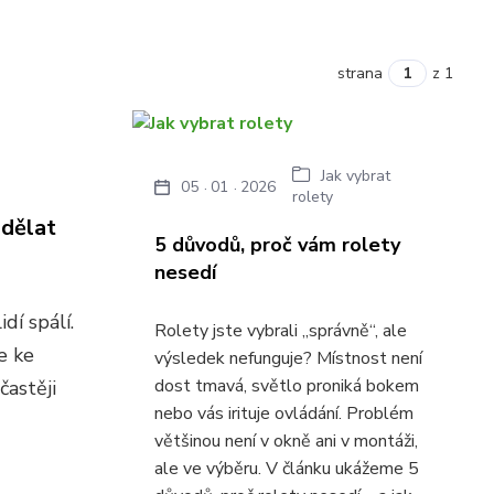
strana
z 1
Jak vybrat
05
01
2026
rolety
udělat
5 důvodů, proč vám rolety
nesedí
dí spálí.
Rolety jste vybrali „správně“, ale
e ke
výsledek nefunguje? Místnost není
dost tmavá, světlo proniká bokem
častěji
nebo vás irituje ovládání. Problém
většinou není v okně ani v montáži,
ale ve výběru. V článku ukážeme 5