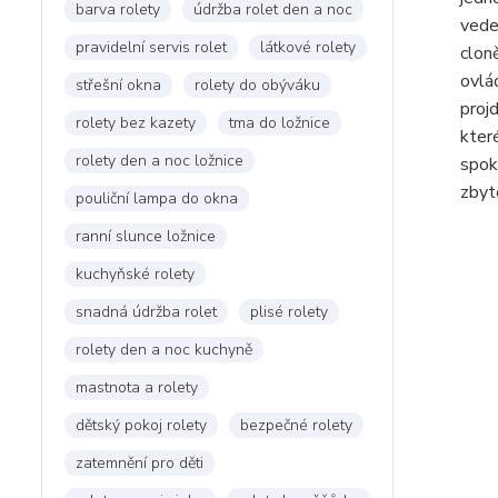
barva rolety
údržba rolet den a noc
vede
pravidelní servis rolet
látkové rolety
clon
ovlá
střešní okna
rolety do obýváku
proj
rolety bez kazety
tma do ložnice
kter
rolety den a noc ložnice
spok
zbyt
pouliční lampa do okna
ranní slunce ložnice
kuchyňské rolety
snadná údržba rolet
plisé rolety
rolety den a noc kuchyně
mastnota a rolety
dětský pokoj rolety
bezpečné rolety
zatemnění pro děti