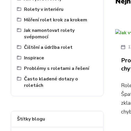
Nejn
Rolety v interiéru
Měření rolet krok za krokem
Jak namontovat rolety
svépomocí
Čištění a údržba rolet
1
Inspirace
Pro
chy
Problémy s roletami a řešení
Často kladené dotazy o
Role
roletách
Špa
zkla
chyb
Štítky blogu