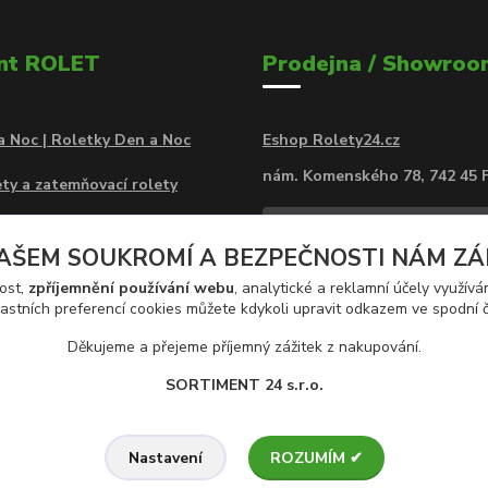
nt ROLET
Prodejna / Showroo
a Noc | Roletky Den a Noc
Eshop Rolety24.cz
nám. Komenského 78, 742 45 
ty a zatemňovací rolety
a Noc Rolety MINI v kazetě
AŠEM SOUKROMÍ A BEZPEČNOSTI NÁM ZÁLE
atemňovací rolety v kazetě
ost,
zpříjemnění používání webu
, analytické a reklamní účely využív
astních preferencí cookies můžete kdykoli upravit odkazem ve spodní č
rolety na zeď
Děkujeme a přejeme příjemný zážitek z nakupování.
SORTIMENT 24 s.r.o.
ROZUMÍM ✔
Nastavení
Trávníkách 959, 742 13 Studénka,