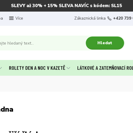
SLEVY až 30% + 15% SLEVA NAVÍC s kódem: SL15
ba
Zákaznická linka
+420 739 
Více
Hledat
ROLETY DEN A NOC V KAZETĚ
LÁTKOVÉ A ZATEMŇOVACÍ RO
adna