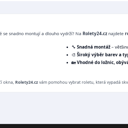
 se snadno montují a dlouho vydrží? Na
Rolety24.cz
najdete
r
🔧
Snadná montáž
– většin
🎨
Široký výběr barev a t
🏡
Vhodné do ložnic, obývá
čí okna,
Rolety24.cz
vám pomohou vybrat roletu, která vypadá skvě