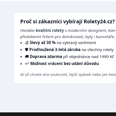
Proč si zákazníci vybírají Rolety24.cz?
Hledáte
kvalitní rolety
s moderním designem, které
předokenní řešení pro domácnosti, byty i kanceláře.
💰
Slevy až 30 %
na vybraný sortiment
🛡️
Prodloužená 3-letá záruka
na všechny rolety
🚚
Doprava zdarma
při objednávce nad 1990 Kč
↩️
Možnost vrácení bez udání důvodu
Ať už chcete více soukromí, lepší spánek nebo jen hez