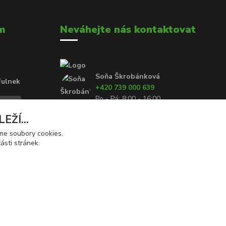
m
Neváhejte nás kontaktovat
Soňa Škrobánková
Fulnek
+420 739 000 639
Po - Pá: 8:00 - 16:00
ŽÍ...
prodej@rolety24.cz
áme soubory cookies.
ásti stránek.
Vytvořeno na
Eshop-rychle.cz