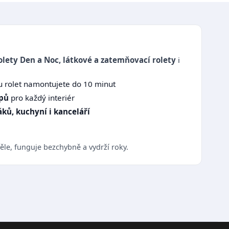
olety Den a Noc, látkové a zatemňovací rolety
i
u rolet namontujete do 10 minut
ypů
pro každý interiér
ků, kuchyní i kanceláří
le, funguje bezchybně a vydrží roky.