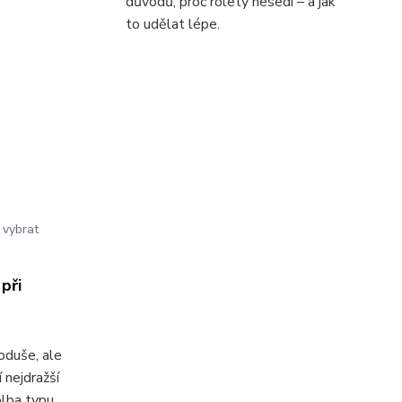
důvodů, proč rolety nesedí – a jak
to udělat lépe.
 vybrat
při
oduše, ale
í nejdražší
olba typu