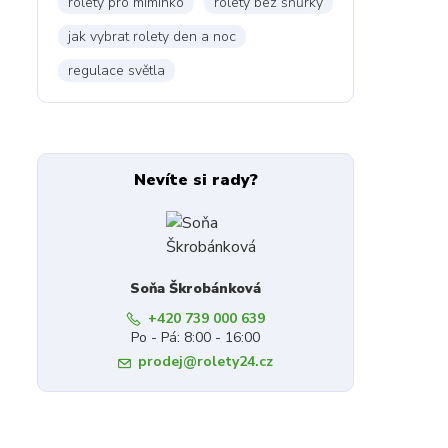
rolety pro miminko
rolety bez šňůrky
jak vybrat rolety den a noc
regulace světla
Nevíte si rady?
Soňa Škrobánková
+420 739 000 639
Po - Pá: 8:00 - 16:00
prodej@rolety24.cz