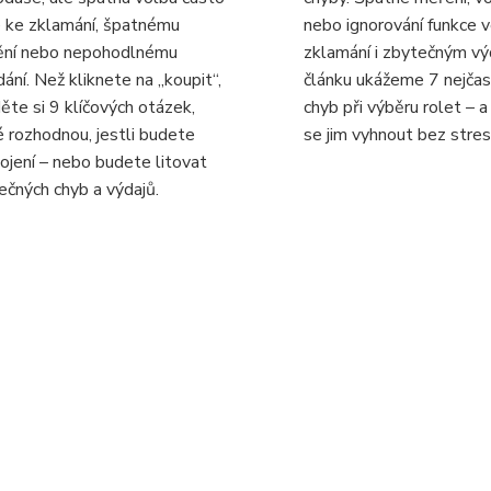
 ke zklamání, špatnému
nebo ignorování funkce 
ění nebo nepohodlnému
zklamání i zbytečným vý
dání. Než kliknete na „koupit“,
článku ukážeme 7 nejčas
děte si 9 klíčových otázek,
chyb při výběru rolet – a
é rozhodnou, jestli budete
se jim vyhnout bez stres
ojení – nebo budete litovat
ečných chyb a výdajů.