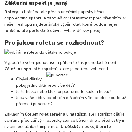
Základní aspekt je jasný
Rolety
- chrání batole před slunečními paprsky během
odpoledního spánku a zároveň chrání místnost před přehřátím. V
našem eshopu najdete široký výběr rolet, které
budou nejen
funkční, ale perfektně oživí
a vybaví dětský pokoj.
Pro jakou roletu se rozhodnout?
Vypadá to velmi jednoduše a přitom to tak jednoduché není.
Záleží na spoustě aspektů
, které je potřeba zohlednit.
Obývá dětský
pokoj jedno dítě nebo více dětí?
Je to holka nebo kluk, případně máte kluka i holku?
Jsou vaše děti v batolecím či školním věku anebo jsou to už
přerostlí puberťáci?
Základním účelem rolet zejména u mladších, ale i starších dětí je
ochrana před zářivými paprsky slunce během dne a před ostrým
svitem pouličních lamp v noci.
U dětských pokojů proto