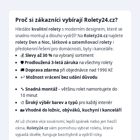
Proč si zákazníci vybírají Rolety24.cz?
Hledáte
kvalitní rolety
s moderním designem, které se
snadno montují a dlouho vydrží? Na
Rolety24.cz
najdete
rolety Den a Noc, látkové a zatemňovací rolety
i
předokenní řešení pro domácnosti, byty i kanceláře.
💰
Slevy až 30 %
na vybraný sortiment
🛡️
Prodloužená 3-letá záruka
na všechny rolety
🚚
Doprava zdarma
při objednávce nad 1990 Kč
↩️
Možnost vrácení bez udání důvodu
🔧
Snadná montáž
– většinu rolet namontujete do
10 minut
🎨
Široký výběr barev a typů
pro každý interiér
🏡
Vhodné do ložnic, obýváků, kuchyní i kanceláří
Ať už chcete více soukromí, lepší spánek nebo jen hezčí
okna,
Rolety24.cz
vám pomohou vybrat roletu, která
vypadá skvěle, funguje bezchybně a vydrží roky.