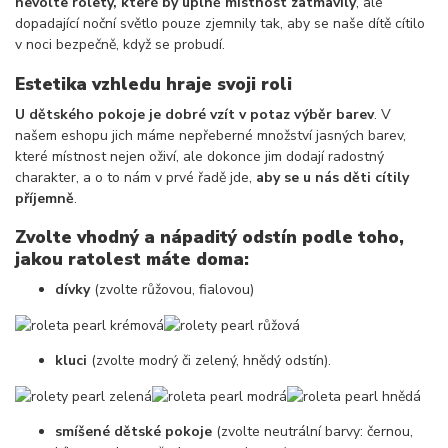
nevolte rolety, které by úplně místnost zatmavily
, ale
dopadající noční světlo pouze zjemnily tak, aby se naše dítě cítilo
v noci bezpečně, když se probudí.
Estetika vzhledu hraje svoji roli
U dětského pokoje je dobré vzít v potaz výběr barev
. V
našem eshopu jich máme nepřeberné množství jasných barev,
které místnost nejen oživí, ale dokonce jim dodají radostný
charakter, a o to nám v prvé řadě jde,
aby se u nás děti cítily
příjemně
.
Zvolte vhodný a nápaditý odstín podle toho,
jakou ratolest máte doma:
dívky
(zvolte růžovou, fialovou)
kluci
(zvolte modrý či zelený, hnědý odstín).
smíšené dětské pokoje
(zvolte neutrální barvy: černou,