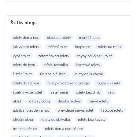
Štítky blogu
rolety den a noc
blackout rolety
montáž rolet
jak vybrat rolety
měření rolet
inspirace
rolety na míru
výběr rolet
zatemňovací rolety
chyby při výběru rolet
rolety do bytu
stínicí technika
kazetové rolety
čištění rolet
údržba a čištění
rolety do kuchyně
rolety do ložnice
rolety do dětského pokoje
rolety v kazetě
špatný výběr rolet
zatemnění
rolety bez chyb
jaro
úklid
dětský pokoj
dětské motivy
barva rolety
údržba rolet den a noc
pravidelní servis rolet
látkové rolety
střešní okna
rolety do obýváku
rolety bez kazety
tma do ložnice
rolety den a noc ložnice