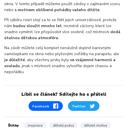
okna. V tomto případě můžeme použít závěsy v zajímavém vzoru
nebo
s motivem oblíbené pohádky vašeho dítěte
.
Při výběru rolet stojí za to se řídit jejich univerzálností, protože
nám
budou sloužit mnoho let
, nicméně záclony, které lze
snadno vyměnit, lze přizpůsobit více osobně, což místnosti
dodá
útulnou dětskou atmosféru.
Na závěr můžete celý komplet nenásilně doplnit barevnými
samolepkami na okna nebo plyšovými zvířátky na parapetu, ale
je důležité
, aby všechny prvky byly
ve vzájemné harmonii a
souladu
, jinak v místnosti snadno vytvoříte dojem chaosu a
nepořádku.
Líbil se článek? Sdílejte ho s přáteli
Facebook
Twitter
Štítky
inspirace
dětský pokoj
dětské motivy