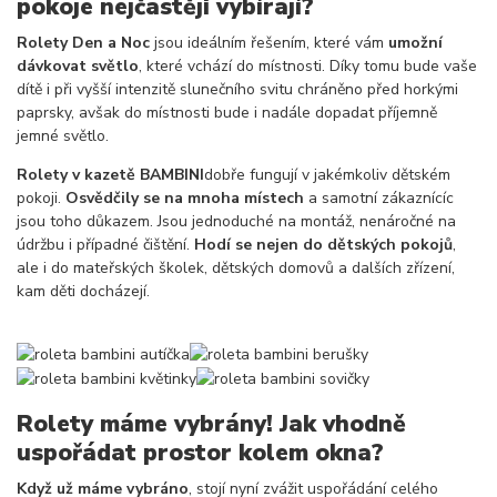
pokoje nejčastěji
vybírají?
Rolety Den a Noc
jsou ideálním řešením, které vám
umožní
dávkovat světlo
, které vchází do místnosti. Díky tomu bude vaše
dítě i při vyšší intenzitě slunečního svitu chráněno před horkými
paprsky, avšak do místnosti bude i nadále dopadat příjemně
jemné světlo.
Rolety v kazetě BAMBINI
dobře fungují v jakémkoliv dětském
pokoji.
Osvědčily se na mnoha místech
a samotní zákaznícíc
jsou toho důkazem. Jsou jednoduché na montáž, nenáročné na
údržbu i případné čištění.
Hodí se nejen do dětských pokojů
,
ale i do mateřských školek, dětských domovů a dalších zřízení,
kam děti docházejí.
Rolety máme vybrány! Jak vhodně
uspořádat prostor kolem okna?
Když už máme vybráno
, stojí nyní zvážit uspořádání celého