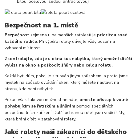
bílou, ocelovou, šedou, antracitovou)
Bezpečnost na 1. místě
Bezpečnost
zejmena u nejmenších ratolestí je
prioritou snad
každého rodiče
. Při výběru rolety dávejte vždy pozor na
vybavení místnosti.
Zkontrolujte, zda je u okna kus nábytku, který umožní dítěti
vylézt na okno a poškodit šňůry nebo celou roletu.
Každý byt, dům, pokoj je situován jiným způsobem, a proto jsme
mysleli na způsob ovládání oken, který můžete nastavit na
stranu, kde není nábytek.
Pokud však takovou možnost nemáte,
omezte přístup k volně
pohybujícím se řetízkům a šňůrám
pomocí speciálních
bezpečnostních zařízení. Další ochranou rolet jsou vodící lišty,
která brání dítěti v zatahování rolety.
Jaké rolety naši zákazníci
do dětského