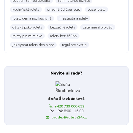
pouliční lampa do okna
ranní slunce ložnice
kuchyňské rolety
snadná údržba rolet
plisé rolety
rolety den a noc kuchyně
mastnota a rolety
dětský pokoj rolety
bezpečné rolety
zatemnění pro děti
rolety pro miminko
rolety bez šňůrky
jak vybrat rolety den a noc
regulace světla
Nevíte si rady?
Soňa Škrobánková
+420 739 000 639
Po - Pá: 8:00 - 16:00
prodej@rolety24.cz