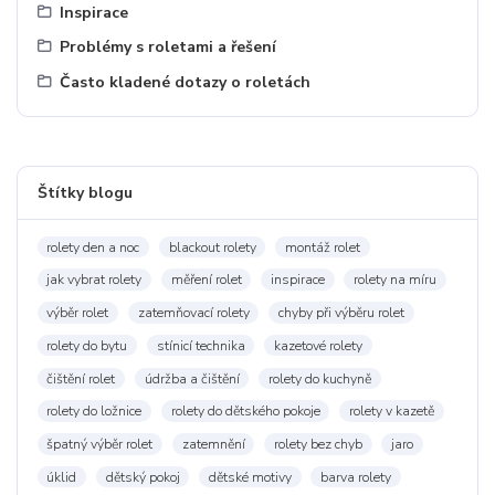
Inspirace
Problémy s roletami a řešení
Často kladené dotazy o roletách
Štítky blogu
rolety den a noc
blackout rolety
montáž rolet
jak vybrat rolety
měření rolet
inspirace
rolety na míru
výběr rolet
zatemňovací rolety
chyby při výběru rolet
rolety do bytu
stínicí technika
kazetové rolety
čištění rolet
údržba a čištění
rolety do kuchyně
rolety do ložnice
rolety do dětského pokoje
rolety v kazetě
špatný výběr rolet
zatemnění
rolety bez chyb
jaro
úklid
dětský pokoj
dětské motivy
barva rolety