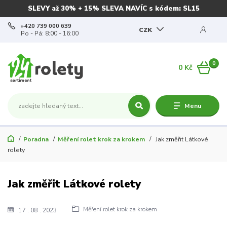
SLEVY až 30% + 15% SLEVA NAVÍC s kódem: SL15
+420 739 000 639
CZK
Po - Pá: 8:00 - 16:00
0
0 Kč
Menu
Poradna
Měření rolet krok za krokem
Jak změřit Látkové
rolety
Jak změřit Látkové rolety
Měření rolet krok za krokem
17
08
2023