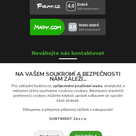
Neváhejte nás kontaktovat
NA VAŠEM SOUKROMÍ A BEZPEČNOSTI
NÁM ZÁLEŽÍ...
Soňa Škrobánková
+420 739 000 639
Pro základní funkčnost,
zpříjemnění používání webu
, analytické a
Po - Pá: 8:00 - 16:00
reklamní účely využíváme soubory cookies. Nastavení vlastních
preferencí cookies můžete kdykoli upravit odkazem ve spodní
části stránek.
prodej@rolety24.cz
Děkujeme a přejeme příjemný zážitek z nakupování.
SORTIMENT 24 s.r.o.