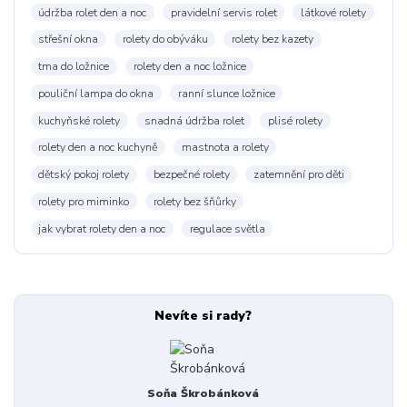
údržba rolet den a noc
pravidelní servis rolet
látkové rolety
střešní okna
rolety do obýváku
rolety bez kazety
tma do ložnice
rolety den a noc ložnice
pouliční lampa do okna
ranní slunce ložnice
kuchyňské rolety
snadná údržba rolet
plisé rolety
rolety den a noc kuchyně
mastnota a rolety
dětský pokoj rolety
bezpečné rolety
zatemnění pro děti
rolety pro miminko
rolety bez šňůrky
jak vybrat rolety den a noc
regulace světla
Nevíte si rady?
Soňa Škrobánková