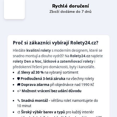
Rychlé doručení
Zboží dodáme do 7 dnů
Proč si zákazníci vybírají Rolety24.cz?
Hledáte
kvalitní rolety
s moderním designem, které se
snadno montují a dlouho vydrží? Na
Rolety24.cz
najdete
rolety Den a Noc, látkové a zatemňovací rolety
i
předokenní řešení pro domácnosti, byty i kanceláře.
💰
Slevy až 30 %
na vybraný sortiment
🛡️
Prodloužená 3-letá záruka
na všechny rolety
🚚
Doprava zdarma
při objednávce nad 1990 Kč
↩️
Možnost vrácení bez udání důvodu
🔧
Snadná montáž
– většinu rolet namontujete do
10 minut
🎨
Široký výběr barev a typů
pro každý interiér