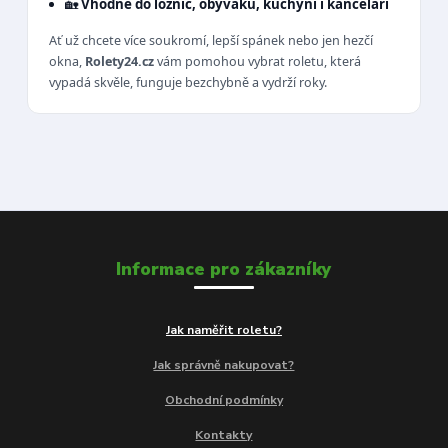
🏡
Vhodné do ložnic, obýváků, kuchyní i kanceláří
Ať už chcete více soukromí, lepší spánek nebo jen hezčí
okna,
Rolety24.cz
vám pomohou vybrat roletu, která
vypadá skvěle, funguje bezchybně a vydrží roky.
Informace pro zákazníky
Jak naměřit roletu?
Jak správně nakupovat?
Obchodní podmínky
Kontakty