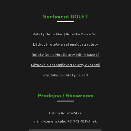
Sortiment ROLET
Rolety Den a Noc | Roletky Den a Noc
Látkové rolety a zatemňovací rolety
Rolety Den a Noc Rolety MINI v kazetě
Látkové a zatemňovací rolety v kazetě
Předokenní rolety na zeď
Prodejna / Showroom
Eshop Rolety24.cz
nám. Komenského 78, 742 45 Fulnek