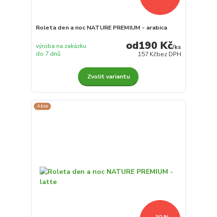
Roleta den a noc NATURE PREMIUM - arabica
190 Kč
výroba na zakázku
/
ks
do 7 dnů
157 Kč
bez DPH
Zvolit variantu
Akce
- 30 %