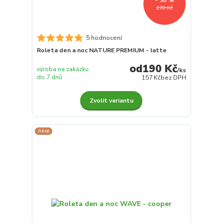
272 Kč
5 hodnocení
Roleta den a noc NATURE PREMIUM - latte
190 Kč
výroba na zakázku
/
ks
do 7 dnů
157 Kč
bez DPH
Zvolit variantu
Akce