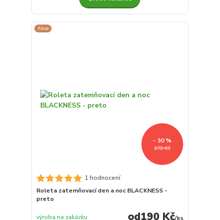
Akce
- 30 %
272 Kč
1 hodnocení
Roleta zatemňovací den a noc BLACKNESS -
preto
190 Kč
výroba na zakázku
/
ks