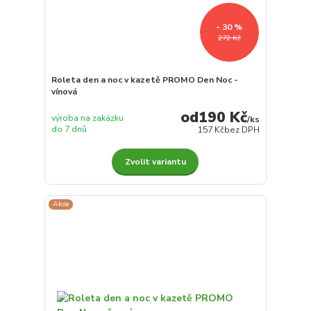
- 30 %
272 Kč
Roleta den a noc v kazetě PROMO Den Noc -
vínová
190 Kč
výroba na zakázku
/
ks
do 7 dnů
157 Kč
bez DPH
Zvolit variantu
Akce