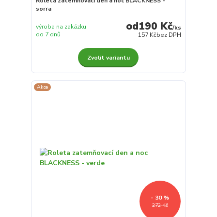
Roleta zatemňovací den a noc BLACKNESS -
sorra
190 Kč
výroba na zakázku
/
ks
do 7 dnů
157 Kč
bez DPH
Zvolit variantu
Akce
- 30 %
272 Kč