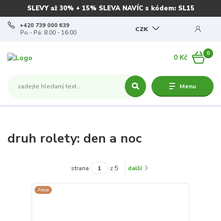
SLEVY až 30% + 15% SLEVA NAVÍC s kódem: SL15
+420 739 000 639
CZK
Po - Pá: 8:00 - 16:00
0
0 Kč
Menu
druh rolety: den a noc
strana
z 5
další
Akce