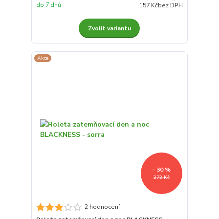
do 7 dnů
157 Kč
bez DPH
Zvolit variantu
Akce
- 30 %
272 Kč
2 hodnocení