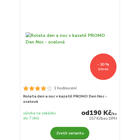
- 30 %
272 Kč
1 hodnocení
Roleta den a noc v kazetě PROMO Den Noc -
ocelová
190 Kč
výroba na zakázku
/
ks
do 7 dnů
157 Kč
bez DPH
Zvolit variantu