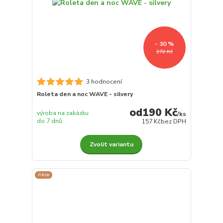
- 30 %
272 Kč
3 hodnocení
Roleta den a noc WAVE - silvery
190 Kč
výroba na zakázku
/
ks
do 7 dnů
157 Kč
bez DPH
Zvolit variantu
Akce