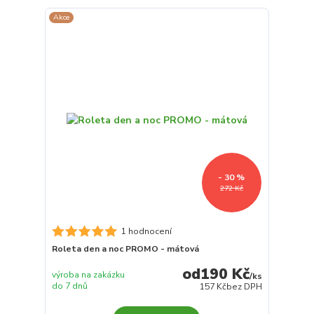
Akce
- 30 %
272 Kč
1 hodnocení
Roleta den a noc PROMO - mátová
190 Kč
výroba na zakázku
/
ks
do 7 dnů
157 Kč
bez DPH