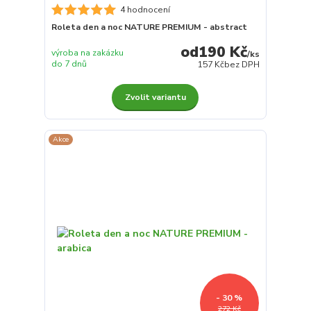
4 hodnocení
Roleta den a noc NATURE PREMIUM - abstract
190 Kč
výroba na zakázku
/
ks
do 7 dnů
157 Kč
bez DPH
Zvolit variantu
Akce
- 30 %
272 Kč