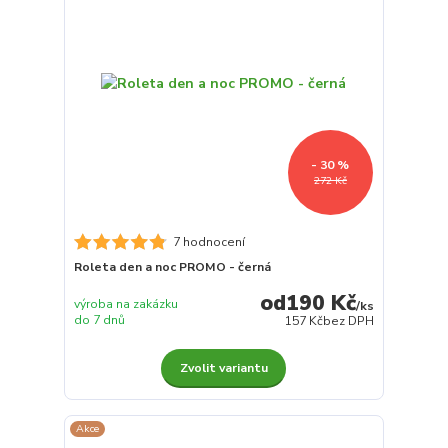
- 30 %
272 Kč
7 hodnocení
Roleta den a noc PROMO - černá
190 Kč
výroba na zakázku
/
ks
do 7 dnů
157 Kč
bez DPH
Zvolit variantu
Akce