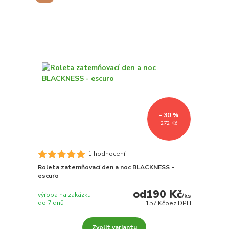
- 30 %
272 Kč
1 hodnocení
Roleta zatemňovací den a noc BLACKNESS -
escuro
190 Kč
výroba na zakázku
/
ks
do 7 dnů
157 Kč
bez DPH
Zvolit variantu