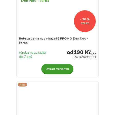
- 30 %
272 Kč
Roleta den a noc v kazetě PROMO Den Noc -
černá
190 Kč
výroba na zakázku
/
ks
do 7 dnů
157 Kč
bez DPH
Zvolit variantu
Akce