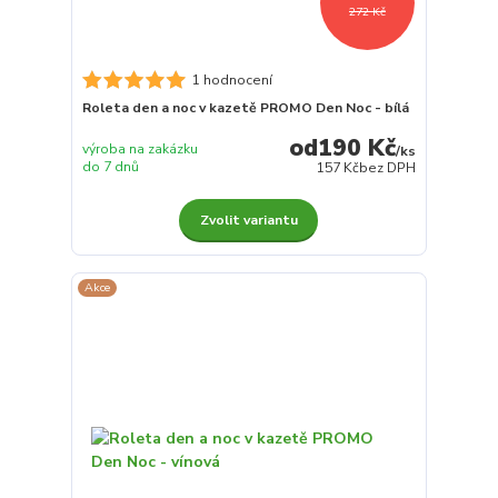
272 Kč
1 hodnocení
Roleta den a noc v kazetě PROMO Den Noc - bílá
190 Kč
výroba na zakázku
/
ks
do 7 dnů
157 Kč
bez DPH
Zvolit variantu
Akce