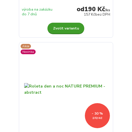
190 Kč
výroba na zakázku
/
ks
do 7 dnů
157 Kč
bez DPH
Zvolit variantu
Akce
Novinka
- 30 %
272 Kč