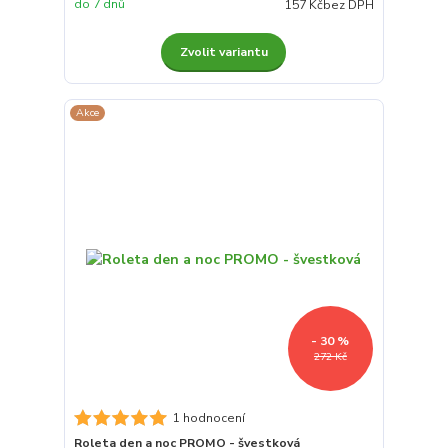
do 7 dnů
157 Kč
bez DPH
Zvolit variantu
Akce
- 30 %
272 Kč
1 hodnocení
Roleta den a noc PROMO - švestková