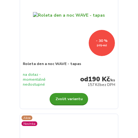
- 30 %
272 Kč
Roleta den a noc WAVE - tapas
na dotaz -
190 Kč
momentálně
/
ks
nedostupné
157 Kč
bez DPH
Zvolit variantu
Akce
Novinka