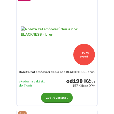
- 30 %
272 Kč
Roleta zatemňovací den a noc BLACKNESS - brun
190 Kč
výroba na zakázku
/
ks
do 7 dnů
157 Kč
bez DPH
Zvolit variantu
Akce