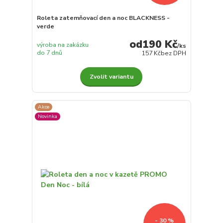
Roleta zatemňovací den a noc BLACKNESS -
verde
190 Kč
výroba na zakázku
/
ks
do 7 dnů
157 Kč
bez DPH
Zvolit variantu
Akce
Novinka
- 30 %