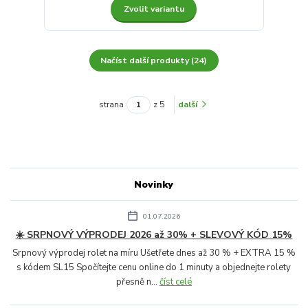
Zvolit variantu
Načíst další produkty (24)
strana
z 5
další
Novinky
01.07.2026
☀️ SRPNOVÝ VÝPRODEJ 2026 až 30% + SLEVOVÝ KÓD 15%
Srpnový výprodej rolet na míru Ušetřete dnes až 30 % + EXTRA 15 %
s kódem SL15 Spočítejte cenu online do 1 minuty a objednejte rolety
přesně n...
číst celé