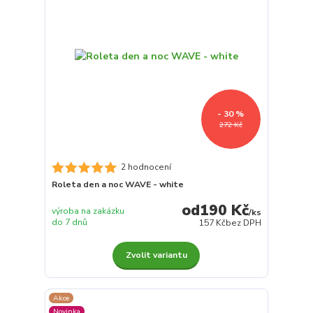
- 30 %
272 Kč
2 hodnocení
Roleta den a noc WAVE - white
190 Kč
výroba na zakázku
/
ks
do 7 dnů
157 Kč
bez DPH
Zvolit variantu
Akce
Novinka