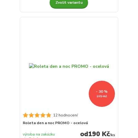
Zvolit variantu
- 30 %
272 Kč
12 hodnocení
Roleta den a noc PROMO - ocelová
190 Kč
výroba na zakázku
/
ks