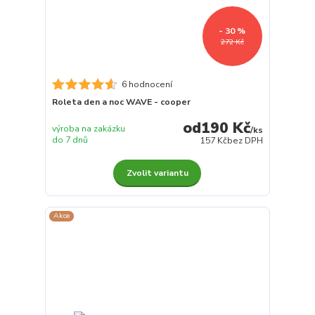
- 30 %
272 Kč
6 hodnocení
Roleta den a noc WAVE - cooper
190 Kč
výroba na zakázku
/
ks
do 7 dnů
157 Kč
bez DPH
Zvolit variantu
Akce