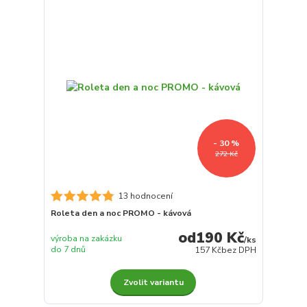
- 30 %
272 Kč
13 hodnocení
Roleta den a noc PROMO - kávová
190 Kč
výroba na zakázku
/
ks
do 7 dnů
157 Kč
bez DPH
Zvolit variantu