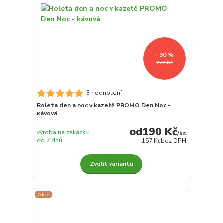
- 30 %
272 Kč
3 hodnocení
Roleta den a noc v kazetě PROMO Den Noc -
kávová
190 Kč
výroba na zakázku
/
ks
do 7 dnů
157 Kč
bez DPH
Zvolit variantu
Akce