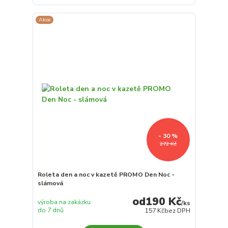
Akce
- 30 %
272 Kč
Roleta den a noc v kazetě PROMO Den Noc -
slámová
190 Kč
výroba na zakázku
/
ks
do 7 dnů
157 Kč
bez DPH