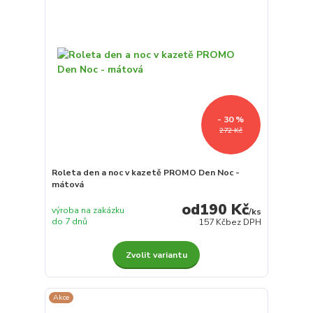
- 30 %
272 Kč
Roleta den a noc v kazetě PROMO Den Noc -
mátová
190 Kč
výroba na zakázku
/
ks
do 7 dnů
157 Kč
bez DPH
Zvolit variantu
Akce