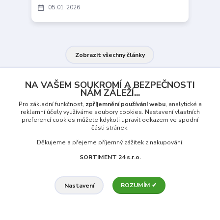
05
01
2026
Zobrazit všechny články
NA VAŠEM SOUKROMÍ A BEZPEČNOSTI
NÁM ZÁLEŽÍ...
Pro základní funkčnost,
zpříjemnění používání webu
, analytické a
reklamní účely využíváme soubory cookies. Nastavení vlastních
Proč si zákazníci vybírají Rolety24.cz?
preferencí cookies můžete kdykoli upravit odkazem ve spodní
části stránek.
Hledáte
kvalitní rolety
s moderním designem, které se
Děkujeme a přejeme příjemný zážitek z nakupování.
snadno montují a dlouho vydrží? Na
Rolety24.cz
najdete
rolety Den a Noc, látkové a zatemňovací rolety
i
SORTIMENT 24 s.r.o.
předokenní řešení pro domácnosti, byty i kanceláře.
💰
Slevy až 30 %
na vybraný sortiment
ROZUMÍM ✔
Nastavení
🛡️
Prodloužená 3-letá záruka
na všechny rolety
🚚
Doprava zdarma
při objednávce nad 1990 Kč
↩️
Možnost vrácení bez udání důvodu