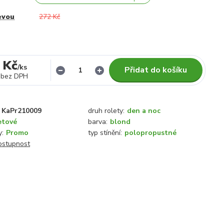
evou
272 Kč
 Kč
/
ks
Přidat do košíku
bez DPH
KaPr210009
druh rolety:
den a noc
etové
barva:
blond
y:
Promo
typ stínění:
polopropustné
dostupnost