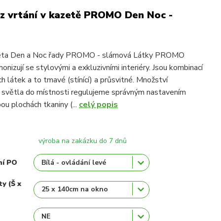
z vrtání v kazetě PROMO Den Noc -
leta Den a Noc řady PROMO - slámová Látky PROMO
nizují se stylovými a exkluzivními interiéry. Jsou kombinací
h látek a to tmavé (stínící) a průsvitné. Množství
o světla do místnosti regulujeme správným nastavením
ou plochách tkaniny (...
celý popis
výroba na zakázku do 7 dnů
ní PO
ty (Š x