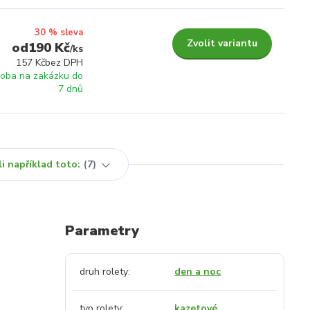
30 % sleva
Zvolit variantu
190 Kč
/
ks
157 Kč
bez DPH
roba na zakázku do
7 dnů
i například toto:
7
Parametry
druh rolety
den a noc
typ rolety
kazetové