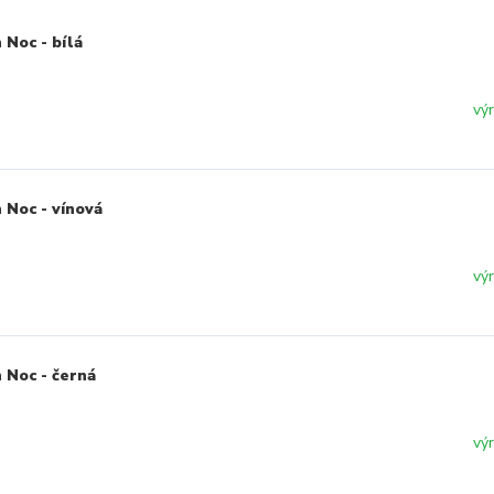
Noc - bílá
vý
 Noc - vínová
vý
 Noc - černá
vý