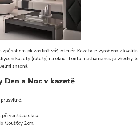
způsobem jak zastínít váš interiér. Kazeta je vyrobena z kvalit
ycení kazety (rolety) na okno. Tento mechanismus je vhodný t
velmi snadná.
y Den a Noc v kazetě
a průsvitné.
 při ventilaci okna.
o tloušťky 2cm.