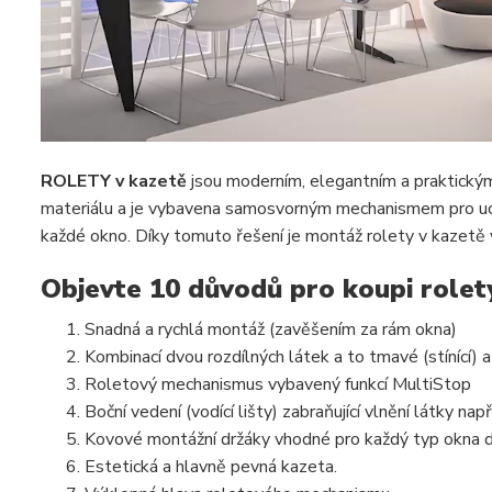
ROLETY v kazetě
jsou moderním, elegantním a praktickým 
materiálu a je vybavena samosvorným mechanismem pro uch
každé okno. Díky tomuto řešení je montáž rolety v kazetě 
Objevte 10 důvodů pro koupi rolet
Snadná a rychlá montáž (zavěšením za rám okna)
Kombinací dvou rozdílných látek a to tmavé (stínící) 
Roletový mechanismus vybavený funkcí MultiStop
Boční vedení (vodící lišty) zabraňující vlnění látky např.
Kovové montážní držáky vhodné pro každý typ okna d
Estetická a hlavně pevná kazeta.