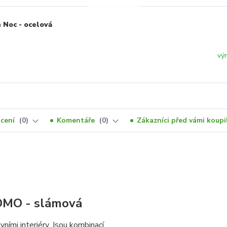
 Noc - ocelová
vý
cení
0
Komentáře
0
Zákazníci před vámi koupil
ROMO - slámová
ími interiéry. Jsou kombinací