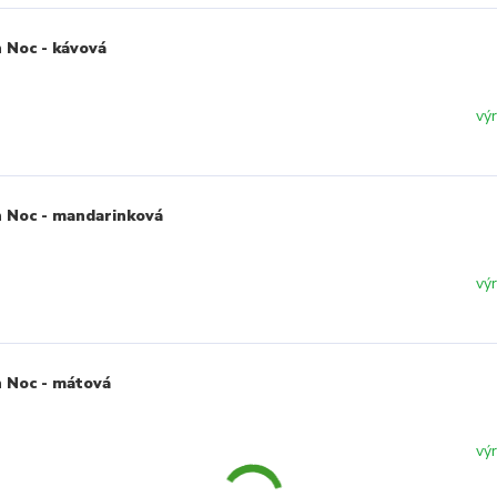
 Noc - kávová
vý
 Noc - mandarinková
vý
 Noc - mátová
vý