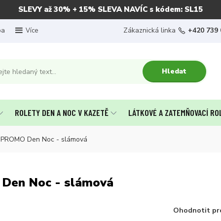
SLEVY až 30% + 15% SLEVA NAVÍC s kódem: SL15
ba
Zákaznická linka
+420 739 
Více
Hledat
ROLETY DEN A NOC V KAZETĚ
LÁTKOVÉ A ZATEMŇOVACÍ RO
ě PROMO Den Noc - slámová
 Den Noc - slámová
Ohodnotit pr