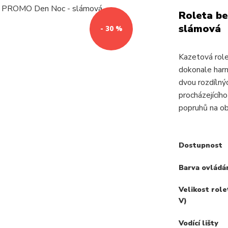
Roleta be
slámová
- 30 %
Kazetová ro
dokonale harmo
dvou rozdílnýc
procházejícíh
popruhů na ob
Dostupnost
Barva ovládá
Velikost role
V)
Vodící lišty