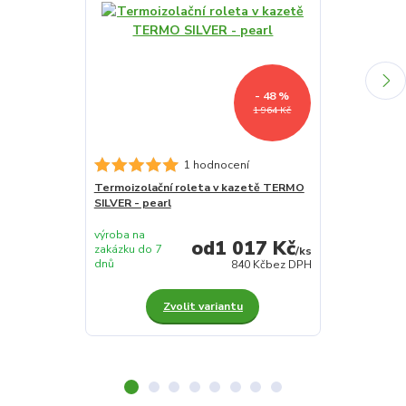
- 48 %
1 964 Kč
Termoizolačn
1 hodnocení
SILVER - žlutá
Termoizolační roleta v kazetě TERMO
SILVER - pearl
výroba na
výroba na
1 017 Kč
zakázku do 7
zakázku do 7
/
ks
dnů
dnů
840 Kč
bez DPH
Zvolit variantu
Z