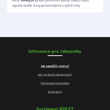
okna,
Rolety24.cz
vám pomohou vybrat roletu, která
vypadá skvěle, funguje bezchybně a vydrží roky.
Informace pro zákazníky
Jak naměřit roletu?
Jak správně nakupovat?
Obchodní podmínky
Kontakty
Sortiment ROLET