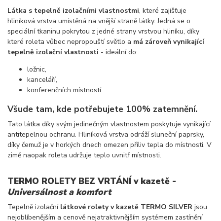
Látka s tepelně izolačními vlastnostmi
, které zajišťuje
hliníková vrstva umístěná na vnější straně látky. Jedná se o
speciální tkaninu pokrytou z jedné strany vrstvou hliníku, díky
které roleta vůbec nepropouští světlo a
má zároveň vynikající
tepelně izolační vlastnosti
- ideální do:
ložnic,
kanceláří,
konferenčních místností.
Všude tam, kde potřebujete 100% zatemnění.
Tato látka díky svým jedinečným vlastnostem poskytuje vynikající
antitepelnou ochranu. Hliníková vrstva odráží sluneční paprsky,
díky čemuž je v horkých dnech omezen příliv tepla do místnosti. V
zimě naopak roleta udržuje teplo uvnitř místnosti.
TERMO ROLETY BEZ VRTÁNÍ v kazetě -
Universálnost a komfort
Tepelně izolační
látkové rolety v kazetě TERMO SILVER
jsou
nejoblíbenějším a cenově nejatraktivnějším systémem zastínění