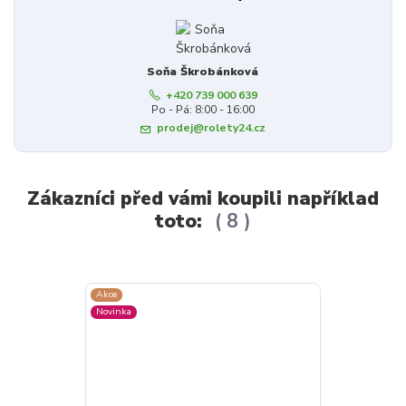
Soňa Škrobánková
+420 739 000 639
Po - Pá: 8:00 - 16:00
prodej@rolety24.cz
Zákazníci před vámi koupili například
toto:
8
Akce
Akce
Novinka
Novinka