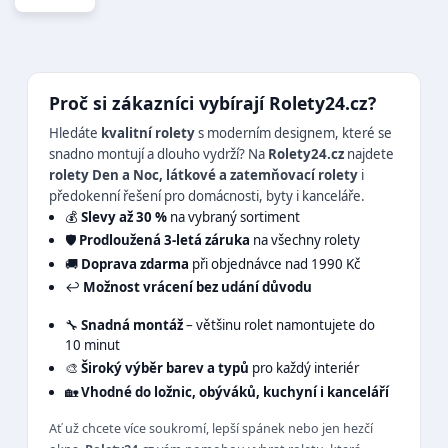
Proč si zákazníci vybírají Rolety24.cz?
Hledáte
kvalitní rolety
s moderním designem, které se
snadno montují a dlouho vydrží? Na
Rolety24.cz
najdete
rolety Den a Noc, látkové a zatemňovací rolety
i
předokenní řešení pro domácnosti, byty i kanceláře.
💰
Slevy až 30 %
na vybraný sortiment
🛡️
Prodloužená 3-letá záruka
na všechny rolety
🚚
Doprava zdarma
při objednávce nad 1990 Kč
↩️
Možnost vrácení bez udání důvodu
🔧
Snadná montáž
– většinu rolet namontujete do
10 minut
🎨
Široký výběr barev a typů
pro každý interiér
🏡
Vhodné do ložnic, obýváků, kuchyní i kanceláří
Ať už chcete více soukromí, lepší spánek nebo jen hezčí