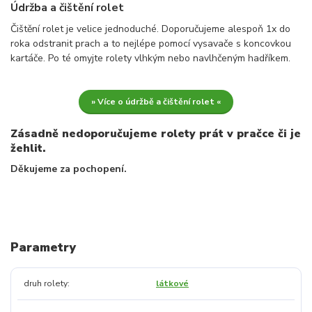
Údržba a čištění rolet
Čištění rolet je velice jednoduché. Doporučujeme alespoň 1x do
roka odstranit prach a to nejlépe pomocí vysavače s koncovkou
kartáče. Po té omyjte rolety vlhkým nebo navlhčeným hadříkem.
» Více o údržbě a čištění rolet «
Zásadně nedoporučujeme rolety prát v pračce či je
žehlit.
Děkujeme za pochopení.
Parametry
druh rolety
látkové