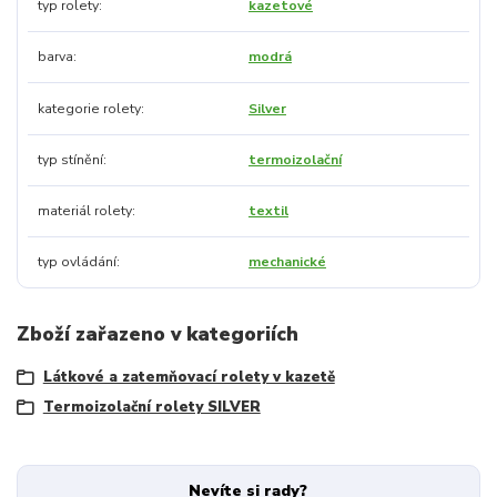
typ rolety
kazetové
barva
modrá
kategorie rolety
Silver
typ stínění
termoizolační
materiál rolety
textil
typ ovládání
mechanické
Zboží zařazeno v kategoriích
Látkové a zatemňovací rolety v kazetě
Termoizolační rolety SILVER
Nevíte si rady?