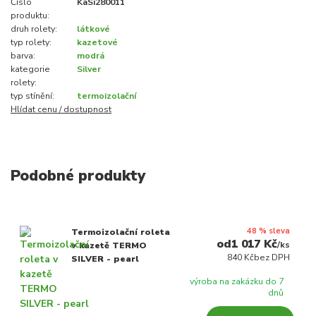
Číslo
KaSi280011
produktu:
druh rolety:
látkové
typ rolety:
kazetové
barva:
modrá
kategorie
Silver
rolety:
typ stínění:
termoizolační
Hlídat cenu / dostupnost
Podobné produkty
48 % sleva
Termoizolační roleta
1 017 Kč
/
ks
v kazetě TERMO
840 Kč
bez DPH
SILVER - pearl
výroba na zakázku do 7
dnů