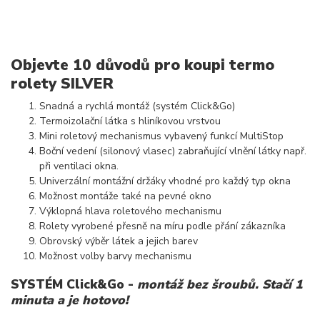
Objevte 10 důvodů pro koupi termo
rolety SILVER
Snadná a rychlá montáž (systém Click&Go)
Termoizolační látka s hliníkovou vrstvou
Mini roletový mechanismus vybavený funkcí MultiStop
Boční vedení (silonový vlasec) zabraňující vlnění látky např.
při ventilaci okna.
Univerzální montážní držáky vhodné pro každý typ okna
Možnost montáže také na pevné okno
Výklopná hlava roletového mechanismu
Rolety vyrobené přesně na míru podle přání zákazníka
Obrovský výběr látek a jejich barev
Možnost volby barvy mechanismu
SYSTÉM Click&Go -
montáž bez šroubů. Stačí 1
minuta a je hotovo!