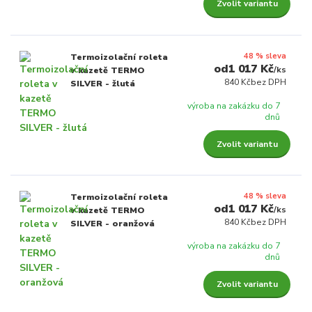
Zvolit variantu
48 % sleva
Termoizolační roleta
1 017 Kč
/
ks
v kazetě TERMO
840 Kč
bez DPH
SILVER - žlutá
výroba na zakázku do 7
dnů
Zvolit variantu
48 % sleva
Termoizolační roleta
1 017 Kč
/
ks
v kazetě TERMO
840 Kč
bez DPH
SILVER - oranžová
výroba na zakázku do 7
dnů
Zvolit variantu