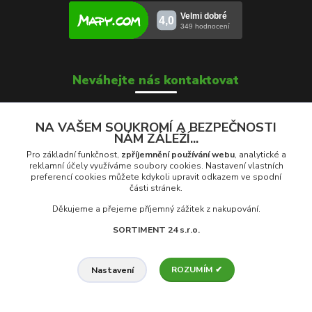
Neváhejte nás kontaktovat
NA VAŠEM SOUKROMÍ A BEZPEČNOSTI
NÁM ZÁLEŽÍ...
Soňa Škrobánková
+420 739 000 639
Pro základní funkčnost,
zpříjemnění používání webu
, analytické a
Po - Pá: 8:00 - 16:00
reklamní účely využíváme soubory cookies. Nastavení vlastních
preferencí cookies můžete kdykoli upravit odkazem ve spodní
části stránek.
prodej@rolety24.cz
Děkujeme a přejeme příjemný zážitek z nakupování.
SORTIMENT 24 s.r.o.
ROZUMÍM ✔
Nastavení
© 2026 Eshop Rolety24.cz | Provozovatel: Sortiment 24 s.r.o., Na
Trávníkách 959, 742 13 Studénka, ČR
Vytvořeno na
Eshop-rychle.cz