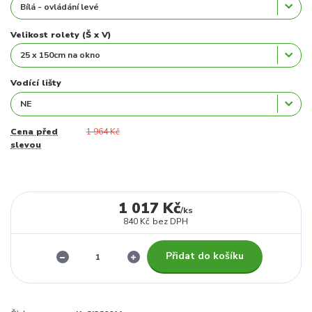
Velikost rolety (Š x V)
Vodící lišty
Cena před
1 964 Kč
slevou
1 017 Kč
/
ks
840 Kč
bez DPH
Přidat do košíku