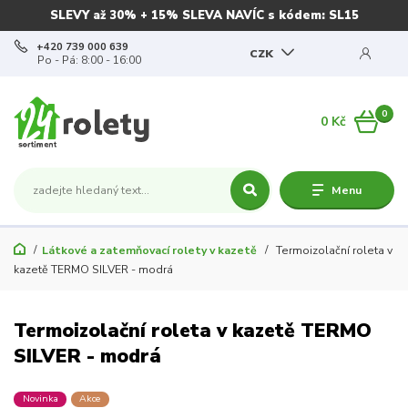
SLEVY až 30% + 15% SLEVA NAVÍC s kódem: SL15
+420 739 000 639
CZK
Po - Pá: 8:00 - 16:00
0
0 Kč
Menu
Látkové a zatemňovací rolety v kazetě
Termoizolační roleta v
kazetě TERMO SILVER - modrá
Termoizolační roleta v kazetě TERMO
SILVER - modrá
Novinka
Akce