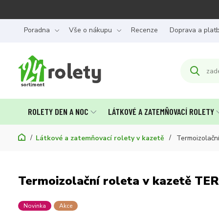
Poradna
Vše o nákupu
Recenze
Doprava a plat
ROLETY DEN A NOC
LÁTKOVÉ A ZATEMŇOVACÍ ROLETY
Látkové a zatemňovací rolety v kazetě
Termoizolační
Termoizolační roleta v kazetě TE
Novinka
Akce