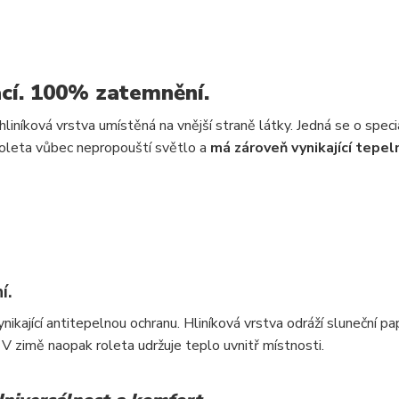
í. 100% zatemnění.
e hliníková vrstva umístěná na vnější straně látky. Jedná se o speci
 roleta vůbec nepropouští světlo a
má zároveň vynikající tepel
í.
kající antitepelnou ochranu. Hliníková vrstva odráží sluneční pap
 V zimě naopak roleta udržuje teplo uvnitř místnosti.