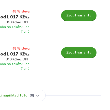
48 % sleva
Zvolit variantu
1 017 Kč
/
ks
840 Kč
bez DPH
roba na zakázku do
7 dnů
48 % sleva
Zvolit variantu
1 017 Kč
/
ks
840 Kč
bez DPH
roba na zakázku do
7 dnů
i například toto:
8