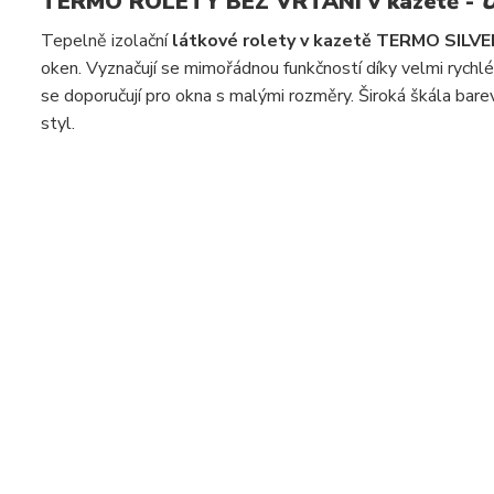
TERMO ROLETY BEZ VRTÁNÍ v kazetě -
U
Tepelně izolační
látkové rolety v kazetě TERMO SILVE
oken. Vyznačují se mimořádnou funkčností díky velmi ryc
se doporučují pro okna s malými rozměry. Široká škála bare
styl.