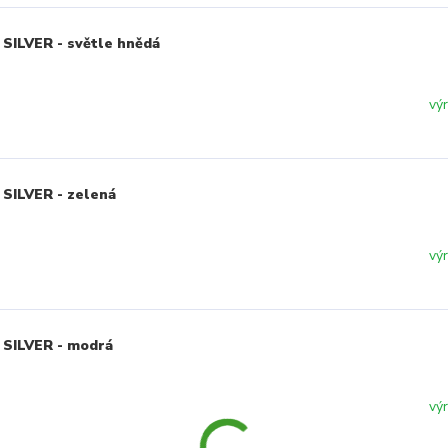
SILVER - světle hnědá
vý
 SILVER - zelená
vý
 SILVER - modrá
vý