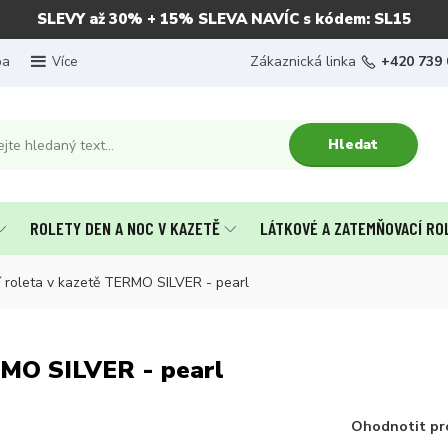
SLEVY až 30% + 15% SLEVA NAVÍC s kódem: SL15
ba
Zákaznická linka
+420 739 
Více
Hledat
ROLETY DEN A NOC V KAZETĚ
LÁTKOVÉ A ZATEMŇOVACÍ RO
 roleta v kazetě TERMO SILVER - pearl
RMO SILVER - pearl
Ohodnotit pr