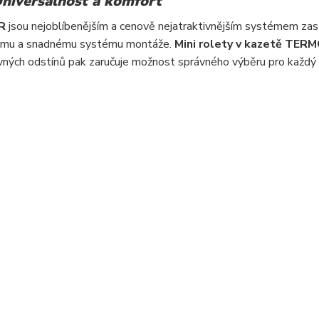
niversálnost a komfort
R
jsou nejoblíbenějším a cenově nejatraktivnějším systémem zas
hlému a snadnému systému montáže.
Mini rolety v kazetě TER
vných odstínů pak zaručuje možnost správného výběru pro každý in