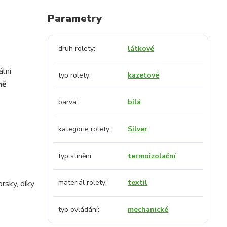
Parametry
druh rolety
látkové
ální
typ rolety
kazetové
ně
barva
bílá
kategorie rolety
Silver
typ stínění
termoizolační
materiál rolety
textil
rsky, díky
typ ovládání
mechanické