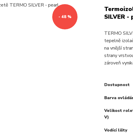
Termoizol
SILVER - 
- 48 %
TERMO SILVER
tepelně izolač
na vnější stra
strany vrstvo
zároveň vynika
Dostupnost
Barva ovládá
Velikost role
V)
Vodící lišty