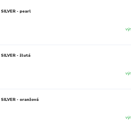
SILVER - pearl
vý
SILVER - žlutá
vý
 SILVER - oranžová
vý