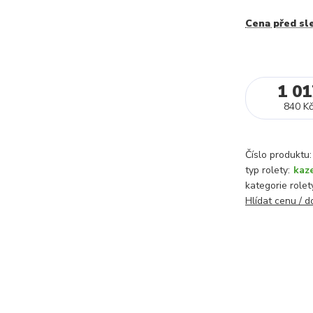
Cena před sl
1 01
840 Kč
Číslo produktu:
typ rolety:
kaz
kategorie rolet
Hlídat cenu / 