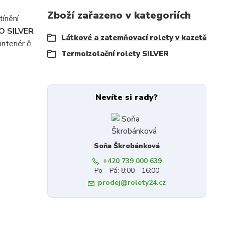
Zboží zařazeno v kategoriích
tínění
MO SILVER
Látkové a zatemňovací rolety v kazetě
teriér či
Termoizolační rolety SILVER
Nevíte si rady?
Soňa Škrobánková
+420 739 000 639
Po - Pá: 8:00 - 16:00
prodej@rolety24.cz