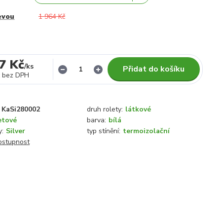
evou
1 964 Kč
7 Kč
/
ks
Přidat do košíku
bez DPH
KaSi280002
druh rolety:
látkové
etové
barva:
bílá
y:
Silver
typ stínění:
termoizolační
dostupnost