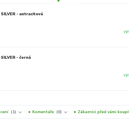
SILVER - antracitová
vý
SILVER - černá
vý
cení
1
Komentáře
0
Zákazníci před vámi koupil