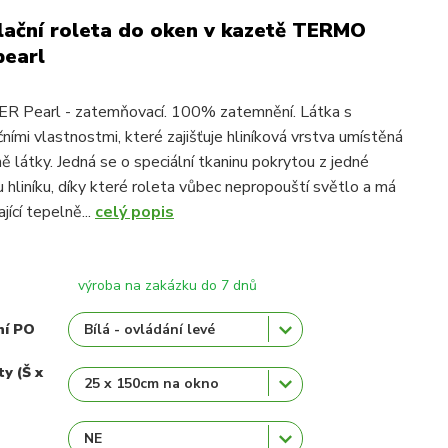
ační roleta do oken v kazetě TERMO
pearl
 Pearl - zatemňovací. 100% zatemnění. Látka s
ními vlastnostmi, které zajišťuje hliníková vrstva umístěná
ně látky. Jedná se o speciální tkaninu pokrytou z jedné
u hliníku, díky které roleta vůbec nepropouští světlo a má
jící tepelně...
celý popis
výroba na zakázku do 7 dnů
ní PO
ty (Š x