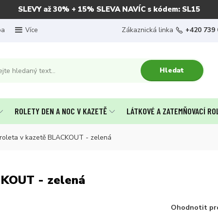
SLEVY až 30% + 15% SLEVA NAVÍC s kódem: SL15
ba
Zákaznická linka
+420 739 
Více
Hledat
ROLETY DEN A NOC V KAZETĚ
LÁTKOVÉ A ZATEMŇOVACÍ RO
roleta v kazetě BLACKOUT - zelená
CKOUT - zelená
Ohodnotit pr