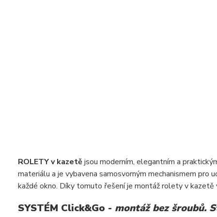
ROLETY v kazetě
jsou moderním, elegantním a praktickým 
materiálu a je vybavena samosvorným mechanismem pro uch
každé okno. Díky tomuto řešení je montáž rolety v kazetě 
SYSTÉM Click&Go -
montáž bez šroubů. St