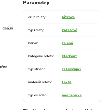
Parametry
druh rolety
látkové
 Ideální
typ rolety
kazetové
barva
zelená
kategorie rolety
Blackout
před
typ stínění
zatemňující
materiál rolety
textil
typ ovládání
mechanické