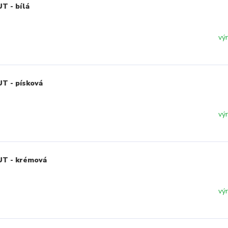
T - bílá
vý
T - písková
vý
UT - krémová
vý