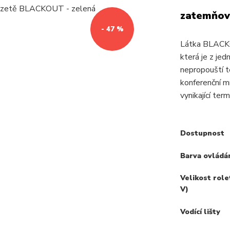
zatemňov
- 47 %
Látka BLACKO
která je z je
nepropouští té
konferenční m
vynikající term
Dostupnost
Barva ovládá
Velikost role
V)
Vodící lišty