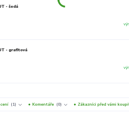
T - šedá
vý
T - grafitová
vý
cení
1
Komentáře
0
Zákazníci před vámi koupil