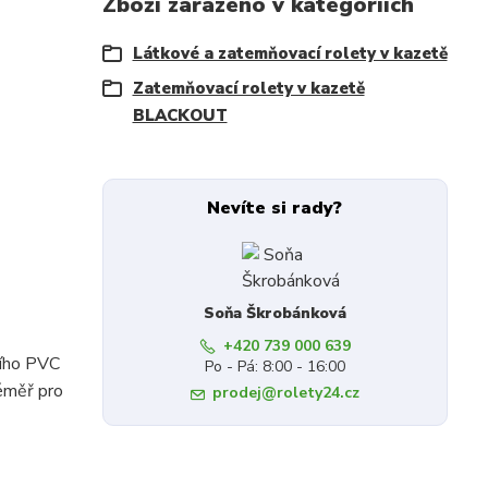
Zboží zařazeno v kategoriích
Látkové a zatemňovací rolety v kazetě
Zatemňovací rolety v kazetě
BLACKOUT
Nevíte si rady?
Soňa Škrobánková
+420 739 000 639
ního PVC
Po - Pá: 8:00 - 16:00
éměř pro
prodej@rolety24.cz