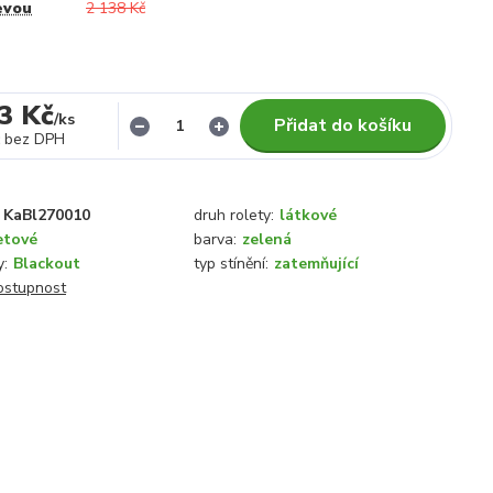
evou
2 138 Kč
3 Kč
/
ks
Přidat do košíku
bez DPH
KaBl270010
druh rolety:
látkové
etové
barva:
zelená
y:
Blackout
typ stínění:
zatemňující
dostupnost