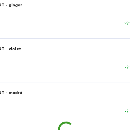
T - ginger
vý
T - violet
vý
UT - modrá
vý