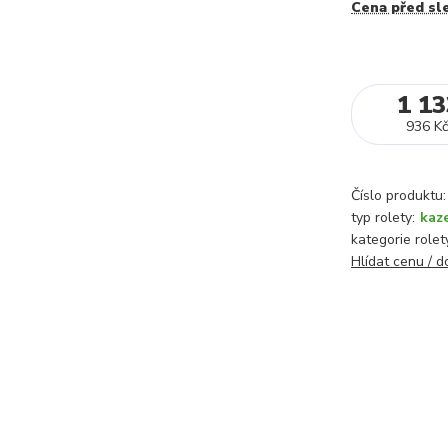
Cena před sl
1 13
936 Kč
Číslo produktu:
typ rolety:
kaz
kategorie rolet
Hlídat cenu / 