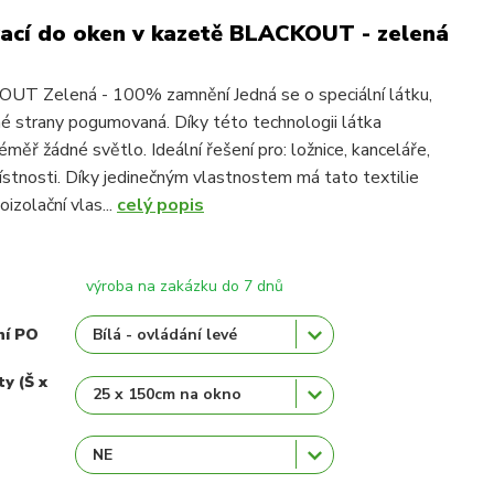
ací do oken v kazetě BLACKOUT - zelená
UT Zelená - 100% zamnění Jedná se o speciální látku,
dné strany pogumovaná. Díky této technologii látka
měř žádné světlo. Ideální řešení pro: ložnice, kanceláře,
ístnosti. Díky jedinečným vlastnostem má tato textilie
oizolační vlas...
celý popis
výroba na zakázku do 7 dnů
ní PO
ty (Š x