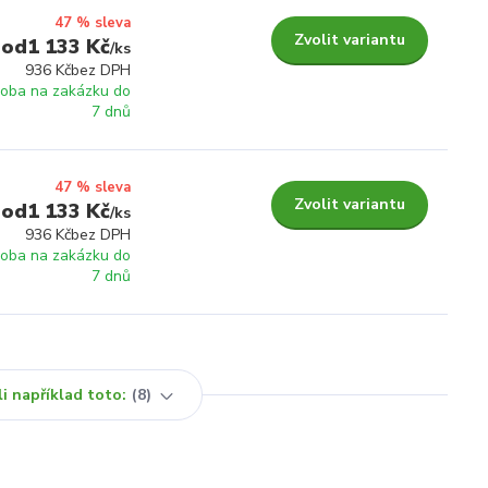
47 % sleva
Zvolit variantu
1 133 Kč
/
ks
936 Kč
bez DPH
roba na zakázku do
7 dnů
47 % sleva
Zvolit variantu
1 133 Kč
/
ks
936 Kč
bez DPH
roba na zakázku do
7 dnů
i například toto:
8