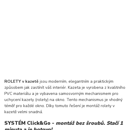
ROLETY v kazetě
jsou moderním, elegantním a praktickým
způsobem jak zastínít váš interiér. Kazeta je vyrobena z kvalitního
PVC materiálu a je vybavena samosvorným mechanismem pro
uchycení kazety (rolety) na okno. Tento mechanismus je vhodný
téměř pro každé okno. Díky tomuto řešení je montáž rolety v
kazetě velmi snadná.
SYSTÉM Click&Go -
montáž bez šroubů. Stačí 1
minuta a je hotovo!