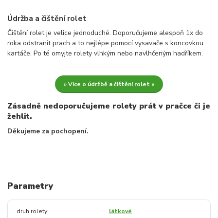
Údržba a čištění rolet
Čištění rolet je velice jednoduché. Doporučujeme alespoň 1x do
roka odstranit prach a to nejlépe pomocí vysavače s koncovkou
kartáče. Po té omyjte rolety vlhkým nebo navlhčeným hadříkem.
» Více o údržbě a čištění rolet «
Zásadně nedoporučujeme rolety prát v pračce či je
žehlit.
Děkujeme za pochopení.
Parametry
druh rolety
látkové