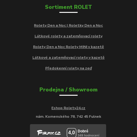
Sortiment ROLET
Rolety Den a Noc | Roletky Den a Noc
Látkové rolety a zatemňovací rolety
Rolety Den a Noc Rolety MINI v kazetě
Látkové a zatemňovací rolety v kazetě
Předokenní rolety na zeď
Prodejna / Showroom
Eshop Rolety24.cz
nám. Komenského 78, 742 45 Fulnek