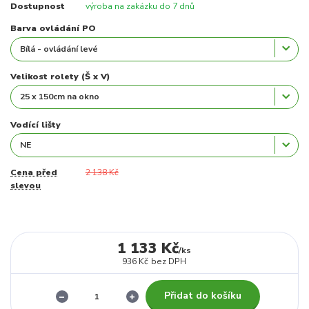
Dostupnost
výroba na zakázku do 7 dnů
Barva ovládání PO
Velikost rolety (Š x V)
Vodící lišty
Cena před
2 138 Kč
slevou
1 133 Kč
/
ks
936 Kč
bez DPH
Přidat do košíku