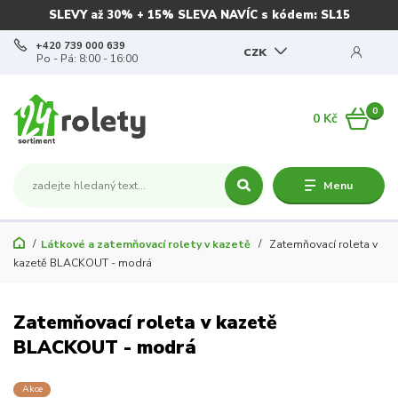
SLEVY až 30% + 15% SLEVA NAVÍC s kódem: SL15
+420 739 000 639
CZK
Po - Pá: 8:00 - 16:00
0
0 Kč
Menu
Látkové a zatemňovací rolety v kazetě
Zatemňovací roleta v
kazetě BLACKOUT - modrá
Zatemňovací roleta v kazetě
BLACKOUT - modrá
Akce