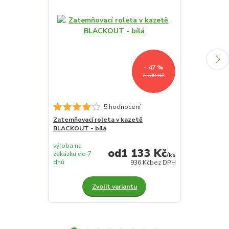
- 47 %
2 138 Kč
Zatemňovací r
5 hodnocení
BLACKOUT - 
Zatemňovací roleta v kazetě
BLACKOUT - bílá
výroba na
výroba na
1 133 Kč
zakázku do 7
zakázku do 7
/
ks
dnů
dnů
936 Kč
bez DPH
Zvolit variantu
Z