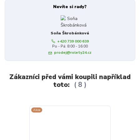
Nevíte si rady?
Soňa Škrobánková
+420 739 000 639
Po - Pá: 8:00 - 16:00
prodej@rolety24.cz
Zákazníci před vámi koupili například
toto:
8
Akce
Akce