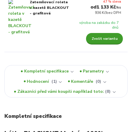
47 % sleva
Zatemňovací roleta
1 133 Kč
/
ks
v kazetě BLACKOUT
936 Kč
bez DPH
- grafitová
výroba na zakázku do 7
dnů
Zvolit variantu
Kompletní specifikace
Parametry
Hodnocení
1
Komentáře
0
Zákazníci před vámi koupili například toto:
8
Kompletní specifikace