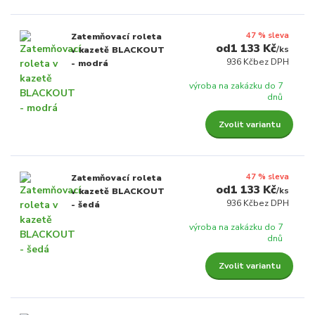
47 % sleva
Zatemňovací roleta
1 133 Kč
/
ks
v kazetě BLACKOUT
936 Kč
bez DPH
- modrá
výroba na zakázku do 7
dnů
Zvolit variantu
47 % sleva
Zatemňovací roleta
1 133 Kč
/
ks
v kazetě BLACKOUT
936 Kč
bez DPH
- šedá
výroba na zakázku do 7
dnů
Zvolit variantu