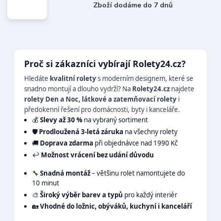
Zboží dodáme do 7 dnů
Proč si zákazníci vybírají Rolety24.cz?
Hledáte
kvalitní rolety
s moderním designem, které se
snadno montují a dlouho vydrží? Na
Rolety24.cz
najdete
rolety Den a Noc, látkové a zatemňovací rolety
i
předokenní řešení pro domácnosti, byty i kanceláře.
💰
Slevy až 30 %
na vybraný sortiment
🛡️
Prodloužená 3-letá záruka
na všechny rolety
🚚
Doprava zdarma
při objednávce nad 1990 Kč
↩️
Možnost vrácení bez udání důvodu
🔧
Snadná montáž
– většinu rolet namontujete do
10 minut
🎨
Široký výběr barev a typů
pro každý interiér
🏡
Vhodné do ložnic, obýváků, kuchyní i kanceláří