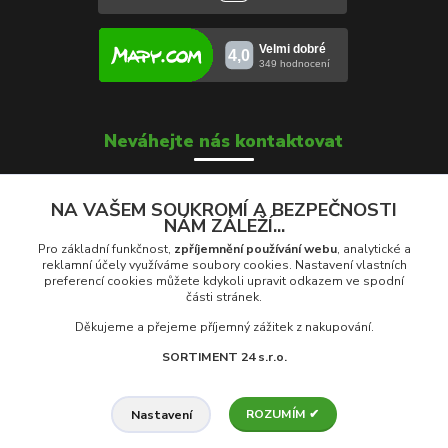
Neváhejte nás kontaktovat
NA VAŠEM SOUKROMÍ A BEZPEČNOSTI
NÁM ZÁLEŽÍ...
Soňa Škrobánková
+420 739 000 639
Pro základní funkčnost,
zpříjemnění používání webu
, analytické a
Po - Pá: 8:00 - 16:00
reklamní účely využíváme soubory cookies. Nastavení vlastních
preferencí cookies můžete kdykoli upravit odkazem ve spodní
části stránek.
prodej@rolety24.cz
Děkujeme a přejeme příjemný zážitek z nakupování.
SORTIMENT 24 s.r.o.
ROZUMÍM ✔
© 2026 Eshop Rolety24.cz | Provozovatel: Sortiment 24 s.r.o., Na
Nastavení
Trávníkách 959, 742 13 Studénka, ČR