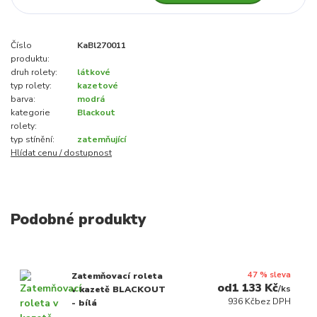
Číslo
KaBl270011
produktu:
druh rolety:
látkové
typ rolety:
kazetové
barva:
modrá
kategorie
Blackout
rolety:
typ stínění:
zatemňující
Hlídat cenu / dostupnost
Podobné produkty
47 % sleva
Zatemňovací roleta
1 133 Kč
/
ks
v kazetě BLACKOUT
936 Kč
bez DPH
- bílá