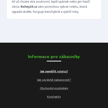
Ať už chcete více soukromí, lepší spánek nebo jen hezčí
okna,
Rolety24.cz
vám pomohou vybrat roletu, která
vypadá skvěle, funguje bezchybně a vydrží roky.
Informace pro zákazníky
Jak naměřit roletu?
Jak správně nakupovat?
Obchodní podmínky
Kontakty