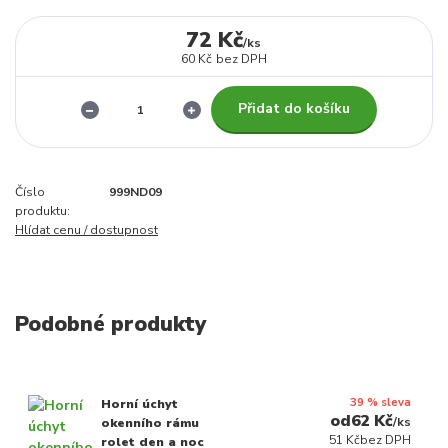
72 Kč
/
ks
60 Kč
bez DPH
Přidat do košíku
Číslo
999ND09
produktu:
Hlídat cenu / dostupnost
Podobné produkty
39 % sleva
Horní úchyt
62 Kč
/
ks
okenního rámu
51 Kč
bez DPH
rolet den a noc