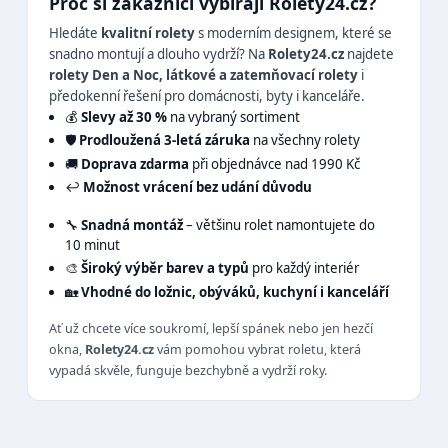
Proč si zákazníci vybírají Rolety24.cz?
Hledáte
kvalitní rolety
s moderním designem, které se
snadno montují a dlouho vydrží? Na
Rolety24.cz
najdete
rolety Den a Noc, látkové a zatemňovací rolety
i
předokenní řešení pro domácnosti, byty i kanceláře.
💰
Slevy až 30 %
na vybraný sortiment
🛡️
Prodloužená 3-letá záruka
na všechny rolety
🚚
Doprava zdarma
při objednávce nad 1990 Kč
↩️
Možnost vrácení bez udání důvodu
🔧
Snadná montáž
– většinu rolet namontujete do
10 minut
🎨
Široký výběr barev a typů
pro každý interiér
🏡
Vhodné do ložnic, obýváků, kuchyní i kanceláří
Ať už chcete více soukromí, lepší spánek nebo jen hezčí
okna,
Rolety24.cz
vám pomohou vybrat roletu, která
vypadá skvěle, funguje bezchybně a vydrží roky.