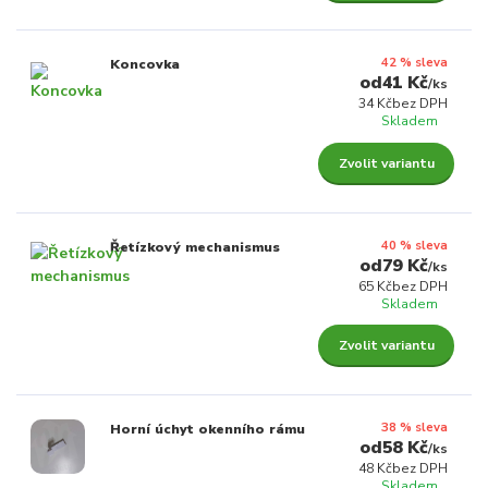
42 % sleva
Koncovka
41 Kč
/
ks
34 Kč
bez DPH
Skladem
Zvolit variantu
40 % sleva
Řetízkový mechanismus
79 Kč
/
ks
65 Kč
bez DPH
Skladem
Zvolit variantu
38 % sleva
Horní úchyt okenního rámu
58 Kč
/
ks
48 Kč
bez DPH
Skladem