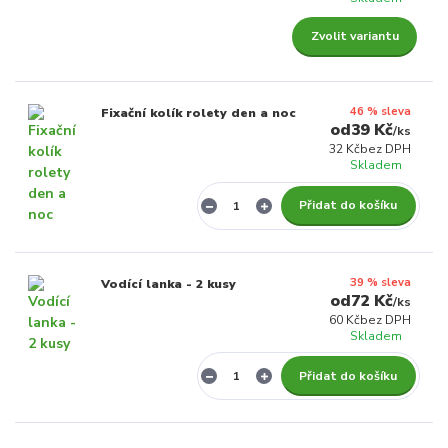
Zvolit variantu
46 % sleva
Fixační kolík rolety den a noc
39 Kč
/
ks
32 Kč
bez DPH
Skladem
Přidat do košíku
39 % sleva
Vodící lanka - 2 kusy
72 Kč
/
ks
60 Kč
bez DPH
Skladem
Přidat do košíku