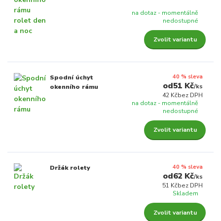
na dotaz - momentálně
nedostupné
Zvolit variantu
40 % sleva
Spodní úchyt
51 Kč
/
ks
okenního rámu
42 Kč
bez DPH
na dotaz - momentálně
nedostupné
Zvolit variantu
40 % sleva
Držák rolety
62 Kč
/
ks
51 Kč
bez DPH
Skladem
Zvolit variantu