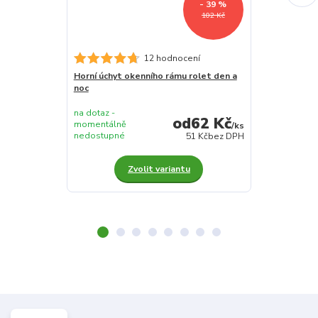
- 39 %
102 Kč
12 hodnocení
Horní úchyt okenního rámu rolet den a
Spodní úchyt
noc
na dotaz -
na dotaz -
62 Kč
momentálně
momentálně
/
ks
nedostupné
nedostupné
51 Kč
bez DPH
Zvolit variantu
Z