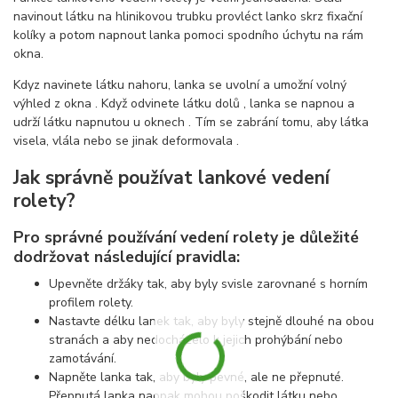
navinout látku na hlinikovou trubku provléct lanko skrz fixační
kolíky a potom napnout lanka pomoci spodního úchytu na rám
okna.
Kdyz navinete látku nahoru, lanka se uvolní a umožní volný
výhled z okna . Když odvinete látku dolů , lanka se napnou a
udrží látku napnutou u oknech . Tím se zabrání tomu, aby látka
visela, vlála nebo se jinak deformovala .
Jak správně používat lankové vedení
rolety?
Pro správné používání vedení rolety je důležité
dodržovat následující pravidla:
Upevněte držáky tak, aby byly svisle zarovnané s horním
profilem rolety.
Nastavte délku lanek tak, aby byly stejně dlouhé na obou
stranách a aby nedocházelo k jejich prohýbání nebo
zamotávání.
Napněte lanka tak, aby byly pevné, ale ne přepnuté.
Přepnutá lanka naopak mohou poškodit látku nebo