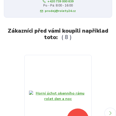
+420 739 000 639
Po - Pá: 8:00 - 16:00
prodej@rolety24.cz
Zákazníci před vámi koupili například
toto:
8