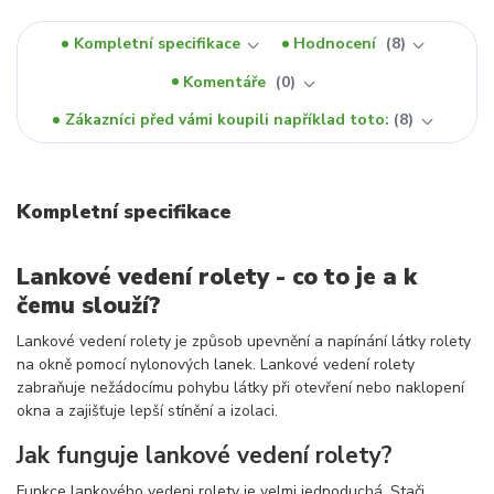
Kompletní specifikace
Hodnocení
8
Komentáře
0
Zákazníci před vámi koupili například toto:
8
Kompletní specifikace
Lankové vedení rolety - co to je a k
čemu slouží?
Lankové vedení rolety je způsob upevnění a napínání látky rolety
na okně pomocí nylonových lanek. Lankové vedení rolety
zabraňuje nežádocímu pohybu látky při otevření nebo naklopení
okna a zajišťuje lepší stínění a izolaci.
Jak funguje lankové vedení rolety?
Funkce lankového vedeni rolety je velmi jednoduchá. Stači