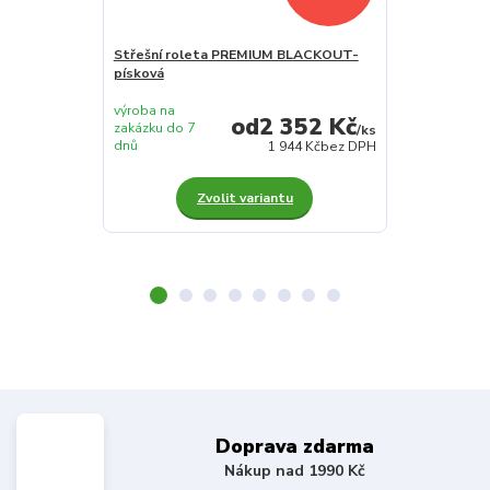
Střešní roleta PREMIUM BLACKOUT-
Střešní role
písková
žlutá
výroba na
výroba na
2 352 Kč
zakázku do 7
zakázku do 7
/
ks
dnů
dnů
1 944 Kč
bez DPH
Zvolit variantu
Z
Doprava zdarma
Nákup nad 1990 Kč