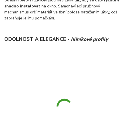
Střešní rolety PREMIUM jsou navrženy tak, aby se daly
rychle a
snadno instalovat
na okno. Samonavíjecí pružinový
mechanismus drží materiál ve fixní poloze natažením látky, což
zabraňuje jejímu pomačkání.
ODOLNOST A ELEGANCE -
hliníkové profily