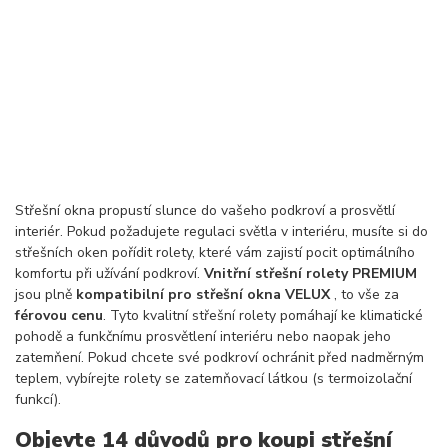
Střešní okna propustí slunce do vašeho podkroví a prosvětlí
interiér. Pokud požadujete regulaci světla v interiéru, musíte si do
střešních oken pořídit rolety, které vám zajistí pocit optimálního
komfortu při užívání podkroví.
Vnitřní střešní rolety PREMIUM
jsou plně
kompatibilní pro střešní okna VELUX
, to vše za
férovou cenu
. Tyto kvalitní střešní rolety pomáhají ke klimatické
pohodě a funkčnímu prosvětlení interiéru nebo naopak jeho
zatemňení. Pokud chcete své podkroví ochránit před nadměrným
teplem, vybírejte rolety se zatemňovací látkou (s termoizolační
funkcí).
Objevte 14 důvodů pro koupi střešní