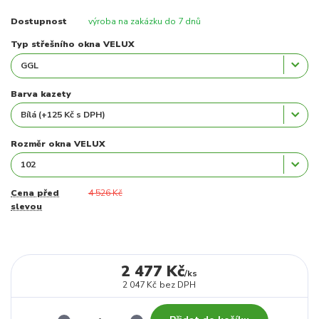
Dostupnost
výroba na zakázku do 7 dnů
Typ střešního okna VELUX
Barva kazety
Rozměr okna VELUX
Cena před
4 526 Kč
slevou
2 477 Kč
/
ks
2 047 Kč
bez DPH