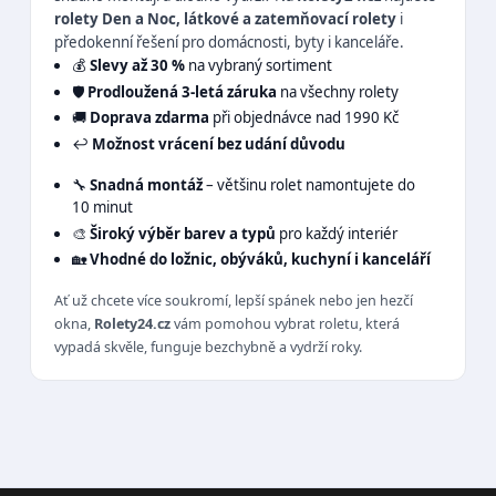
rolety Den a Noc, látkové a zatemňovací rolety
i
předokenní řešení pro domácnosti, byty i kanceláře.
💰
Slevy až 30 %
na vybraný sortiment
🛡️
Prodloužená 3-letá záruka
na všechny rolety
🚚
Doprava zdarma
při objednávce nad 1990 Kč
↩️
Možnost vrácení bez udání důvodu
🔧
Snadná montáž
– většinu rolet namontujete do
10 minut
🎨
Široký výběr barev a typů
pro každý interiér
🏡
Vhodné do ložnic, obýváků, kuchyní i kanceláří
Ať už chcete více soukromí, lepší spánek nebo jen hezčí
okna,
Rolety24.cz
vám pomohou vybrat roletu, která
vypadá skvěle, funguje bezchybně a vydrží roky.