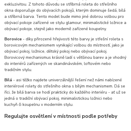
exkluzivitou. Z tohoto důvodu se stříbrná roleta do střešního
okna doporučuje do obývacích pokojů, kterým dominuje šedá, bílá
a stříbrná barva. Tento model bude mimo jiné dobrou volbou pro
obývací pokoje zařízené ve stylu glamour, minimalistické ložnice a
obývací pokoje, stejně jako moderně zařízené koupelny.
Borovice
- díky přirozené hřejivosti této barvy je střešní roleta s
borovicovým mechanismem vynikající volbou do místností, jako je
obývací pokoj, ložnice, dětský pokoj nebo obývací pokoj.
Borovicový mechanismus krásně ladí s většinou barev a je vhodný
do interiérů zařízených ve skandinávském, loftovém nebo
tradičním stylu.
Bílá
- asi těžko najdete univerzálnější řešení než námi nabízené
interiérové rolety do střešního okna s bílým mechanismem. Dá se
říci, že bílá barva se hodí prakticky do každého interiéru - ať už se
jedná o tradiční obývací pokoj, minimalistickou ložnici nebo
kuchyň či koupelnu v moderním stylu.
Regulujte osvětlení v místnosti podle potřeby