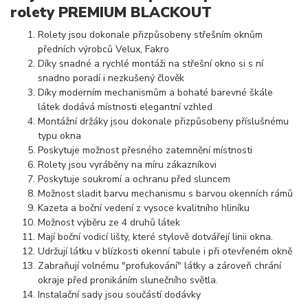
rolety PREMIUM BLACKOUT
Rolety jsou dokonale přizpůsobeny střešním oknům
předních výrobců Velux, Fakro
Díky snadné a rychlé montáži na střešní okno si s ní
snadno poradí i nezkušený člověk
Díky moderním mechanismům a bohaté barevné škále
látek dodává místnosti elegantní vzhled
Montážní držáky jsou dokonale přizpůsobeny příslušnému
typu okna
Poskytuje možnost přesného zatemnění místnosti
Rolety jsou vyráběny na míru zákazníkovi
Poskytuje soukromí a ochranu před sluncem
Možnost sladit barvu mechanismu s barvou okenních rámů
Kazeta a boční vedení z vysoce kvalitního hliníku
Možnost výběru ze 4 druhů látek
Mají boční vodicí lišty, které stylově dotvářejí linii okna.
Udržují látku v blízkosti okenní tabule i při otevřeném okně
Zabraňují volnému "profukování" látky a zároveň chrání
okraje před pronikáním slunečního světla.
Instalační sady jsou součástí dodávky