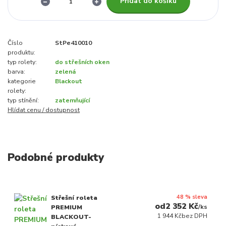
Přidat do košíku
Číslo
StPe410010
produktu:
typ rolety:
do střešních oken
barva:
zelená
kategorie
Blackout
rolety:
typ stínění:
zatemňující
Hlídat cenu / dostupnost
Podobné produkty
48 % sleva
Střešní roleta
2 352 Kč
/
ks
PREMIUM
1 944 Kč
bez DPH
BLACKOUT-