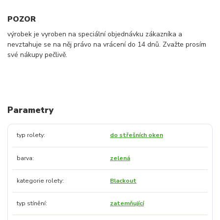
POZOR
výrobek je vyroben na speciální objednávku zákazníka a
nevztahuje se na něj právo na vrácení do 14 dnů. Zvažte prosím
své nákupy pečlivě.
Parametry
typ rolety
do střešních oken
barva
zelená
kategorie rolety
Blackout
typ stínění
zatemňující