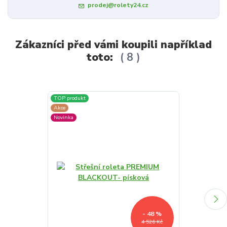
prodej@rolety24.cz
Zákazníci před vámi koupili například
toto:
8
TOP produkt
TOP produkt
Akce
Akce
Novinka
Novinka
- 48 %
4 526 Kč