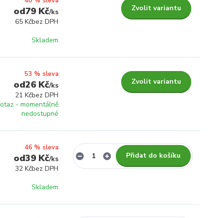
40 % sleva
Zvolit variantu
79 Kč
/
ks
65 Kč
bez DPH
Skladem
53 % sleva
Zvolit variantu
26 Kč
/
ks
21 Kč
bez DPH
otaz - momentálně
nedostupné
46 % sleva
Přidat do košíku
39 Kč
/
ks
32 Kč
bez DPH
Skladem