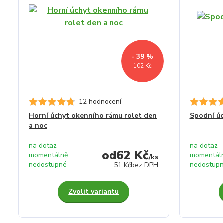
- 39 %
102 Kč
12 hodnocení
Horní úchyt okenního rámu rolet den
Spodní ú
a noc
na dotaz -
na dotaz -
62 Kč
momentálně
momentál
/
ks
nedostupné
nedostup
51 Kč
bez DPH
Zvolit variantu