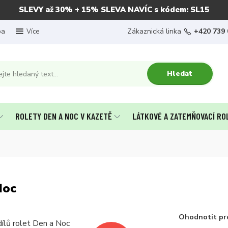
SLEVY až 30% + 15% SLEVA NAVÍC s kódem: SL15
ba
Zákaznická linka
+420 739 
Více
Hledat
ROLETY DEN A NOC V KAZETĚ
LÁTKOVÉ A ZATEMŇOVACÍ RO
Noc
Ohodnotit pr