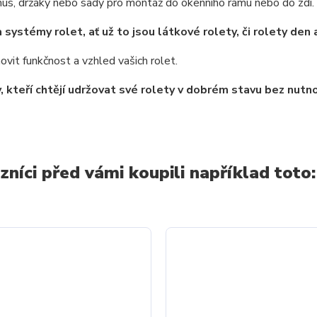
mus, držáky nebo sady pro montáž do okenního rámu nebo do zdi.
 systémy rolet, ať už to jsou látkové rolety, či rolety den 
vit funkčnost a vzhled vašich rolet.
y, kteří chtějí udržovat své rolety v dobrém stavu bez nutn
zníci před vámi koupili například toto