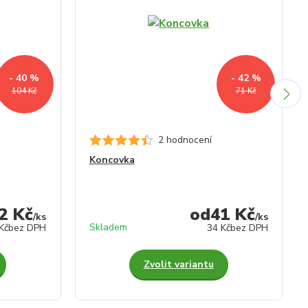
- 40 %
- 42 %
104 Kč
71 Kč
2 hodnocení
Koncovka
2 Kč
41 Kč
/
ks
/
ks
Skladem
Kč
bez DPH
34 Kč
bez DPH
Zvolit variantu