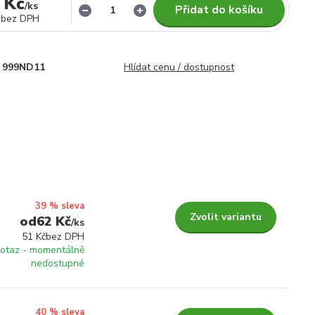
 Kč
/
ks
Přidat do košíku
bez DPH
999ND11
Hlídat cenu / dostupnost
39 % sleva
Zvolit variantu
62 Kč
/
ks
51 Kč
bez DPH
otaz - momentálně
nedostupné
40 % sleva