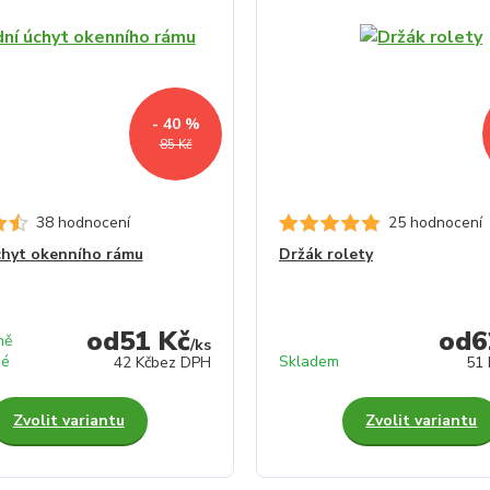
- 40 %
85 Kč
38 hodnocení
25 hodnocení
chyt okenního rámu
Držák rolety
51 Kč
6
ně
/
ks
né
Skladem
42 Kč
bez DPH
51 
Zvolit variantu
Zvolit variantu