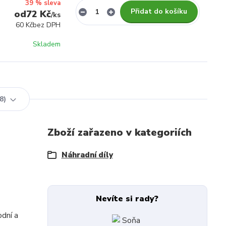
39 % sleva
Přidat do košíku
72 Kč
/
ks
60 Kč
bez DPH
Skladem
8
Zboží zařazeno v kategoriích
Náhradní díly
Nevíte si rady?
odní a