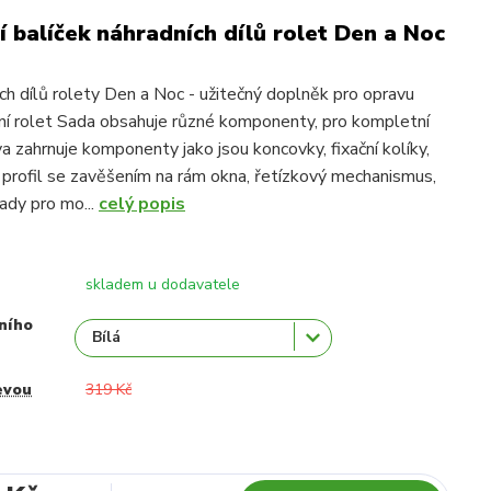
 balíček náhradních dílů rolet Den a Noc
ch dílů rolety Den a Noc - užitečný doplněk pro opravu
í rolet Sada obsahuje různé komponenty, pro kompletní
a zahrnuje komponenty jako jsou koncovky, fixační kolíky,
í profil se zavěšením na rám okna, řetízkový mechanismus,
ady pro mo...
celý popis
skladem u dodavatele
ního
evou
319 Kč