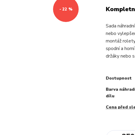
Kompletní
- 22 %
Sada náhradní
nebo vylepšen
montáž rolety
spodní a horn
držáky nebo s
Dostupnost
Barva náhrad
dílu
Cena před sl