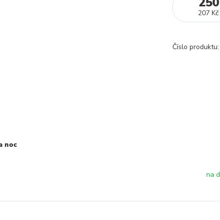
250
207 Kč
Číslo produktu:
a noc
na d