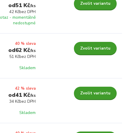
Zvolit variantu
51 Kč
/
ks
42 Kč
bez DPH
otaz - momentálně
nedostupné
40 % sleva
Zvolit variantu
62 Kč
/
ks
51 Kč
bez DPH
Skladem
42 % sleva
Zvolit variantu
41 Kč
/
ks
34 Kč
bez DPH
Skladem