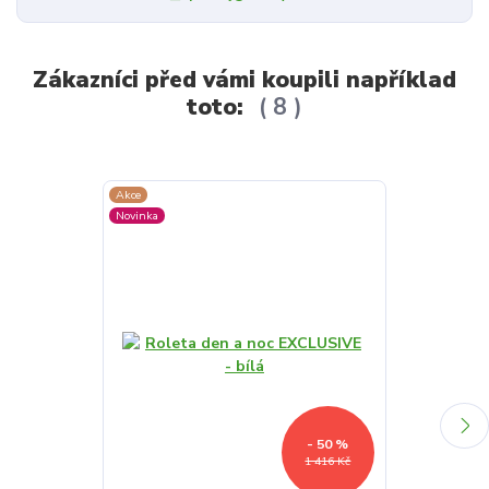
Zákazníci před vámi koupili například
toto:
8
Akce
Akce
Novinka
Novinka
- 50 %
1 416 Kč