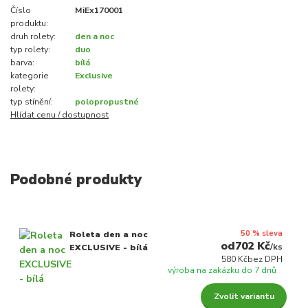
Číslo
MiEx170001
produktu:
druh rolety:
den a noc
typ rolety:
duo
barva:
bílá
kategorie
Exclusive
rolety:
typ stínění:
polopropustné
Hlídat cenu / dostupnost
Podobné produkty
50 % sleva
Roleta den a noc
702 Kč
/
ks
EXCLUSIVE - bílá
580 Kč
bez DPH
výroba na zakázku do 7 dnů
Zvolit variantu