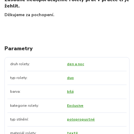
žehlit.
Děkujeme za pochopení.
Parametry
druh rolety
den a noc
typ rolety
duo
barva
bílá
kategorie rolety
Exclusive
typ stínění
polopropustné
materiál rolety
textil