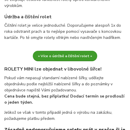
výrobkům.
Údržba a čištění rolet
Čištění rolet je velice jednoduché. Doporučujeme alespoň 1x do
roka odstranit prach a to nejlépe pomocí vysavače s koncovkou
kartáče. Po té omyjte rolety vlhkým nebo navlhčeným hadříkem.
» Více o údržbě a čištění rolet «
ROLETY MINI lze objednat v libovolné šířce!
Pokud vám nepasují standarní nabízené šířky, udělejte
objednávku podle nejbližší nabízené šířky a do poznámky v
objednávce napiště Vámi požadovanou.
Cena bude stejná, bez příplatku! Dodací termín se prodlouží
o jeden týden.
Jelikož se však v tomto případě jedná o výrobu na zakázku,
požadujeme platbu předem.
Zásadně nedoporučujeme rolety prát v pračce či je