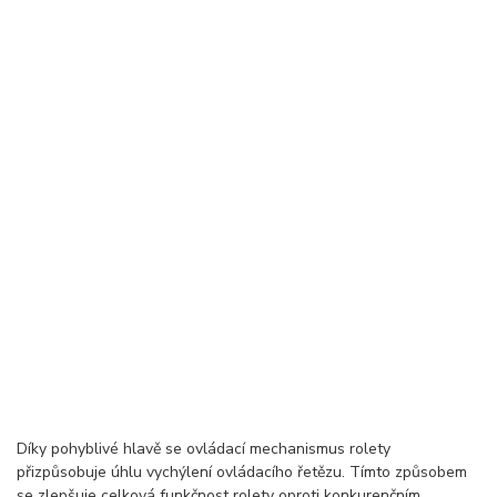
Díky pohyblivé hlavě se ovládací mechanismus rolety
přizpůsobuje úhlu vychýlení ovládacího řetězu. Tímto způsobem
se zlepšuje celková funkčnost rolety oproti konkurenčním