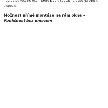
naprostou většinu oken, které jsou v současné době na trhu k
dispozici.
Možnost přímé montáže na rám okna
-
Funkčnost bez omezení