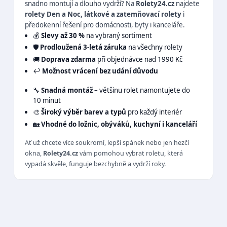
snadno montují a dlouho vydrží? Na
Rolety24.cz
najdete
rolety Den a Noc, látkové a zatemňovací rolety
i
předokenní řešení pro domácnosti, byty i kanceláře.
💰
Slevy až 30 %
na vybraný sortiment
🛡️
Prodloužená 3-letá záruka
na všechny rolety
🚚
Doprava zdarma
při objednávce nad 1990 Kč
↩️
Možnost vrácení bez udání důvodu
🔧
Snadná montáž
– většinu rolet namontujete do
10 minut
🎨
Široký výběr barev a typů
pro každý interiér
🏡
Vhodné do ložnic, obýváků, kuchyní i kanceláří
Ať už chcete více soukromí, lepší spánek nebo jen hezčí
okna,
Rolety24.cz
vám pomohou vybrat roletu, která
vypadá skvěle, funguje bezchybně a vydrží roky.