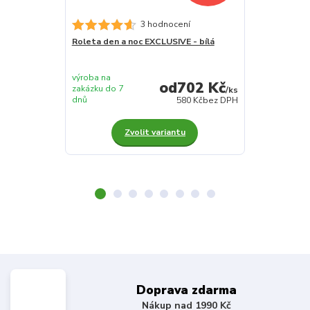
3 hodnocení
Roleta den a noc EXCLUSIVE - bílá
Roleta den a
výroba na
výroba na
702 Kč
zakázku do 7
zakázku do 7
/
ks
dnů
dnů
580 Kč
bez DPH
Zvolit variantu
Z
Doprava zdarma
Nákup nad 1990 Kč