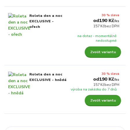
30 % sleva
Roleta den a noc
190 Kč
/
ks
EXCLUSIVE -
157 Kč
bez DPH
ořech
na dotaz - momentálně
nedostupné
Zvolit variantu
30 % sleva
Roleta den a noc
190 Kč
/
ks
EXCLUSIVE - hnědá
157 Kč
bez DPH
výroba na zakázku do 7 dnů
Zvolit variantu