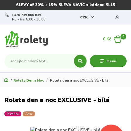
SLEVY až 30% + 15% SLEVA NAVÍC s kódem: SL15
+420 739 000 639
CZK
Po - Pá: 8:00 - 16:00
0
0 Kč
Menu
Rolety Den a Noc
Roleta den a noc EXCLUSIVE - bílá
Roleta den a noc EXCLUSIVE - bílá
Novinka
Akce