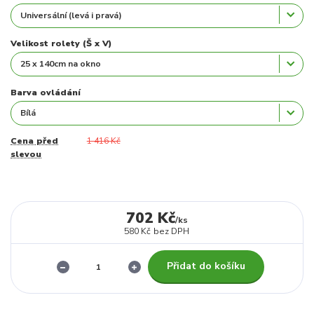
Velikost rolety (Š x V)
Barva ovládání
Cena před
1 416 Kč
slevou
702 Kč
/
ks
580 Kč
bez DPH
Přidat do košíku