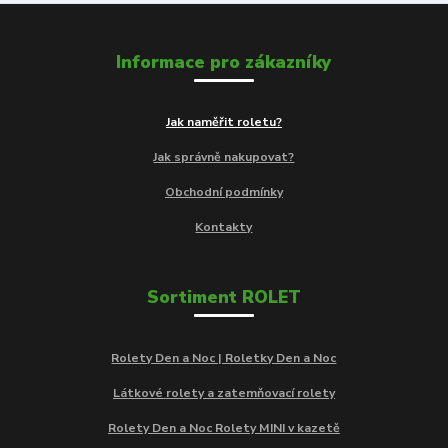
Informace pro zákazníky
Jak naměřit roletu?
Jak správně nakupovat?
Obchodní podmínky
Kontakty
Sortiment ROLET
Rolety Den a Noc | Roletky Den a Noc
Látkové rolety a zatemňovací rolety
Rolety Den a Noc Rolety MINI v kazetě