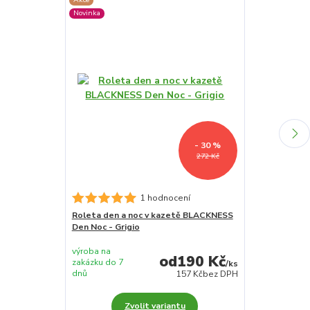
Novinka
Novinka
- 30 %
272 Kč
1 hodnocení
Roleta den a noc v kazetě BLACKNESS
Roleta den a
Den Noc - Grigio
Den Noc - Pr
výroba na
výroba na
190 Kč
zakázku do 7
zakázku do 7
/
ks
dnů
dnů
157 Kč
bez DPH
Zvolit variantu
Z