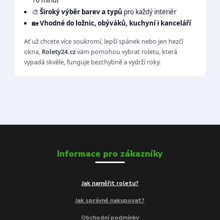
10 minut
🎨
Široký výběr barev a typů
pro každý interiér
🏡
Vhodné do ložnic, obýváků, kuchyní i kanceláří
Ať už chcete více soukromí, lepší spánek nebo jen hezčí
okna,
Rolety24.cz
vám pomohou vybrat roletu, která
vypadá skvěle, funguje bezchybně a vydrží roky.
Informace pro zákazníky
Jak naměřit roletu?
Jak správně nakupovat?
Obchodní podmínky