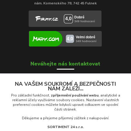
nám. Komenského 78, 742 45 Fulnek
Neváhejte nás kontaktovat
NA VAŠEM SOUKROMÍ A BEZPEČNOSTI
NÁM ZÁLEŽÍ...
Soňa Škrobánková
+420 739 000 639
Pro základní funkčnost,
zpříjemnění používání webu
, analytické a
Po - Pá: 8:00 - 16:00
reklamní účely využíváme soubory cookies. Nastavení vlastních
preferencí cookies můžete kdykoli upravit odkazem ve spodní
části stránek.
prodej@rolety24.cz
Děkujeme a přejeme příjemný zážitek z nakupování.
SORTIMENT 24 s.r.o.