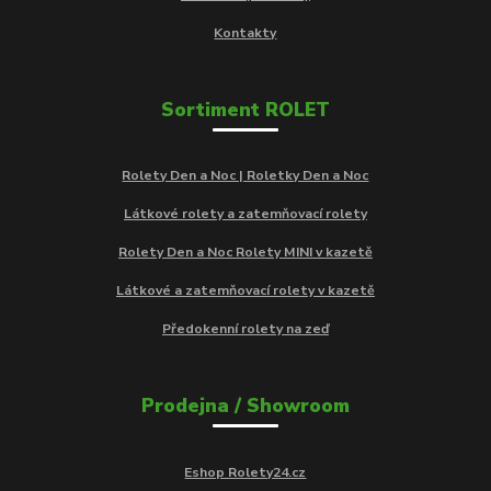
Kontakty
Sortiment ROLET
Rolety Den a Noc | Roletky Den a Noc
Látkové rolety a zatemňovací rolety
Rolety Den a Noc Rolety MINI v kazetě
Látkové a zatemňovací rolety v kazetě
Předokenní rolety na zeď
Prodejna / Showroom
Eshop Rolety24.cz