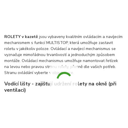
ROLETY v kazetě
jsou vybaveny kvalitním ovládacím a navíjecím
mechanismem s funkcí MULTISTOP, která umožňuje zastavit
roletu v jakékoliv poloze. Ovládací a navíjecí mechanismus se
vyznačuje mimořádnou trvanlivostí a jednoduchým způsobem
montáže. Ovládací mechanismus umožňuje namontovat řetízek
na levou nebo pravou stranu rolety, přesně dle vašich potřeb.
Stranu ovládání vyberte v objednávce.
Vodící lišty - zajišťují udržení rolety na okně (při
ventilaci)