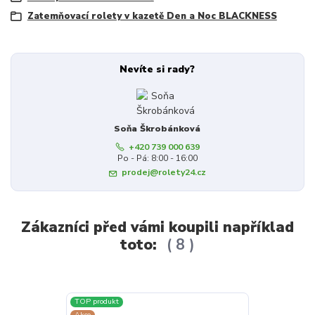
Zatemňovací rolety v kazetě Den a Noc BLACKNESS
Nevíte si rady?
Soňa Škrobánková
+420 739 000 639
Po - Pá: 8:00 - 16:00
prodej@rolety24.cz
Zákazníci před vámi koupili například
toto:
8
TOP produkt
TOP produkt
Akce
Akce