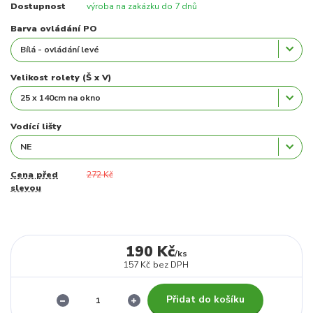
Dostupnost
výroba na zakázku do 7 dnů
Barva ovládání PO
Velikost rolety (Š x V)
Vodící lišty
Cena před
272 Kč
slevou
190 Kč
/
ks
157 Kč
bez DPH
Přidat do košíku