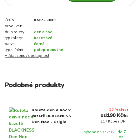
Číslo
KaBc250003
produktu:
druh rolety:
den a noc
typ rolety:
kazetové
barva:
černá
typ stínění:
polopropustné
Hlídat cenu / dostupnost
Podobné produkty
30 % sleva
Roleta den a noc v
190 Kč
/
ks
kazetě BLACKNESS
157 Kč
bez DPH
Den Noc - Grigio
výroba na zakázku do 7
dnů