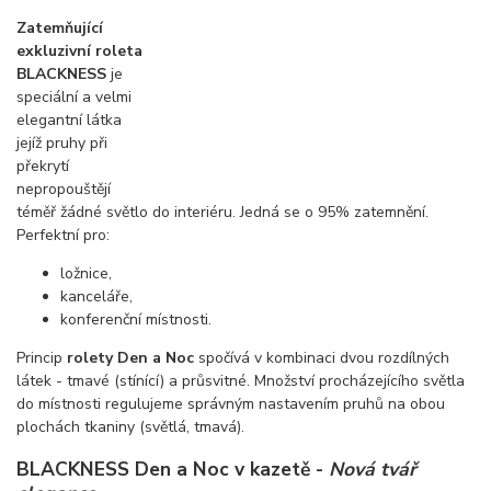
Zatemňující
exkluzivní roleta
BLACKNESS
je
speciální a velmi
elegantní látka
jejíž pruhy při
překrytí
nepropouštějí
téměř žádné světlo do interiéru. Jedná se o 95% zatemnění.
Perfektní pro:
ložnice,
kanceláře,
konferenční místnosti.
Princip
rolety Den a Noc
spočívá v kombinaci
dvou rozdílných
látek - tmavé (stínící) a průsvitné. Množství procházejícího světla
do místnosti regulujeme
správným nastavením pruhů na obou
plochách tkaniny (světlá, tmavá).
BLACKNESS Den a Noc v kazetě -
Nová tvář