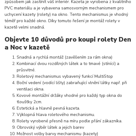
způsobem jak zastínít váš interiér. Kazeta je vyrobena z kvalitního
PVC materiálu a je vybavena samosvorným mechanismem pro
uchycení kazety (rolety) na okno. Tento mechanismus je vhodný
téměř pro každé okno. Díky tomuto řešení je montáž rolety v
kazetě velmi snadná.
Objevte 10 důvodů pro koupi rolety Den
a Noc v kazetě
Snadná a rychlá montáž (zavěšením za rám okna)
Kombinací dvou rozdílných látek a to tmavé (stínící) a
průsvitné.
Roletový mechanismus vybavený funkcí MultiStop
Boční vedení (vodící lišty) zabraňující vlnění látky např. při
ventilaci okna.
Kovové montážní držáky vhodné pro každý typ okna do
tloušťky 2cm.
Estetická a hlavně pevná kazeta.
Výklopná hlava roletového mechanismu.
Rolety vyrobené přesně na míru podle přání zákazníka.
Obrovský výběr látek a jejich barev
Možnost volby barvy mechanismu (kazety)