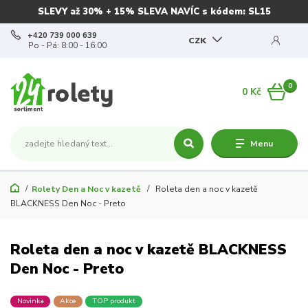
SLEVY až 30% + 15% SLEVA NAVÍC s kódem: SL15
+420 739 000 639
CZK
Po - Pá: 8:00 - 16:00
0
0 Kč
Menu
Rolety Den a Noc v kazetě
Roleta den a noc v kazetě
BLACKNESS Den Noc - Preto
Roleta den a noc v kazetě BLACKNESS
Den Noc - Preto
Novinka
Akce
TOP produkt