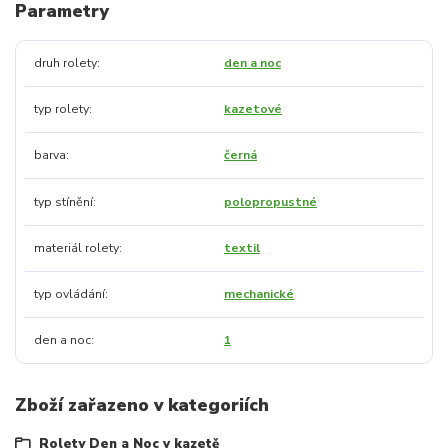
Parametry
druh rolety
den a noc
typ rolety
kazetové
barva
černá
typ stínění
polopropustné
materiál rolety
textil
typ ovládání
mechanické
den a noc
1
Zboží zařazeno v kategoriích
Rolety Den a Noc v kazetě