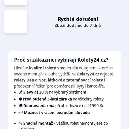
Rychlé doručení
Zboží dodáme do 7 dnů
Proč si zákazníci vybírají Rolety24.cz?
Hledáte
kvalitní rolety
s moderním designem, které se
snadno montují a dlouho vydrží? Na
Rolety24.cz
najdete
rolety Den a Noc, látkové a zatemňovací rolety
i
předokenní řešení pro domácnosti, byty i kanceláře.
💰
Slevy až 30 %
na vybraný sortiment
🛡️
Prodloužená 3-letá záruka
na všechny rolety
🚚
Doprava zdarma
při objednávce nad 1990 Kč
↩️
Možnost vrácení bez udání důvodu
🔧
Snadná montáž
– většinu rolet namontujete do