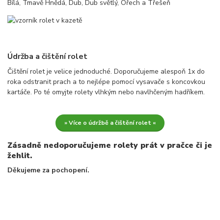
Bílá, Tmavě Hnědá, Dub, Dub světlý, Ořech a Třešeň
Údržba a čištění rolet
Čištění rolet je velice jednoduché. Doporučujeme alespoň 1x do
roka odstranit prach a to nejlépe pomocí vysavače s koncovkou
kartáče. Po té omyjte rolety vlhkým nebo navlhčeným hadříkem.
» Více o údržbě a čištění rolet «
Zásadně nedoporučujeme rolety prát v pračce či je
žehlit.
Děkujeme za pochopení.