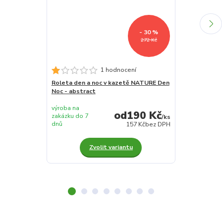
- 30 %
272 Kč
1 hodnocení
Roleta den a noc v kazetě NATURE Den
Roleta den a
Noc - abstract
Noc - alpine
výroba na
výroba na
190 Kč
zakázku do 7
zakázku do 7
/
ks
dnů
dnů
157 Kč
bez DPH
Zvolit variantu
Z