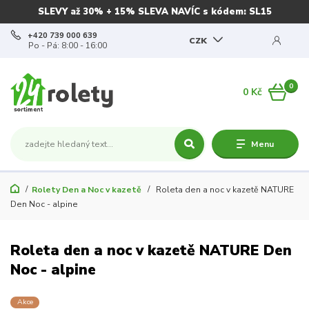
SLEVY až 30% + 15% SLEVA NAVÍC s kódem: SL15
+420 739 000 639
CZK
Po - Pá: 8:00 - 16:00
0
0 Kč
Menu
Rolety Den a Noc v kazetě
Roleta den a noc v kazetě NATURE
Den Noc - alpine
Roleta den a noc v kazetě NATURE Den
Noc - alpine
Akce