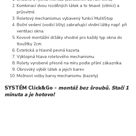
Kombinací dvou rozdílných látek a to tmavé (stínící) a
průsvitné.
Roletový mechanismus vybavený funkcí MultiStop
Boční vedení (vodící lišty) zabraňující vlnění látky např. při
ventilaci okna.
Kovové montážní držáky vhodné pro každý typ okna do
tloušťky 2cm.
Estetická a hlavně pevná kazeta.
Výklopná hlava roletového mechanismu.
Rolety vyrobené přesně na míru podle přání zákazníka.
Obrovský výběr látek a jejich barev
Možnost volby barvy mechanismu (kazety)
SYSTÉM Click&Go -
montáž bez šroubů. Stačí 1
minuta a je hotovo!