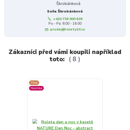
Soňa Škrobánková
+420 739 000 639
Po - Pá: 8:00 - 16:00
prodej@rolety24.cz
Zákazníci před vámi koupili například
toto:
8
Akce
Akce
Novinka