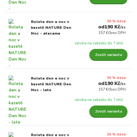
30 % sleva
Roleta den a noc v
190 Kč
/
ks
kazetě NATURE Den
157 Kč
bez DPH
Noc - atacama
výroba na zakázku do 7 dnů
Zvolit variantu
30 % sleva
Roleta den a noc v
190 Kč
/
ks
kazetě NATURE Den
157 Kč
bez DPH
Noc - late
výroba na zakázku do 7 dnů
Zvolit variantu
30 % sleva
Roleta den a noc v