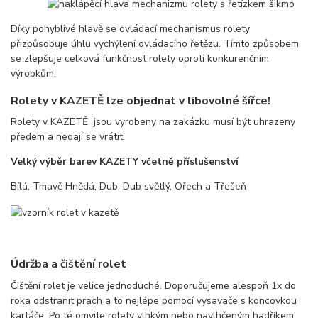
Díky pohyblivé hlavě se ovládací mechanismus rolety
přizpůsobuje úhlu vychýlení ovládacího řetězu. Tímto způsobem
se zlepšuje celková funkčnost rolety oproti konkurenčním
výrobkům.
Rolety v KAZETĚ lze objednat v libovolné šířce!
Rolety v KAZETĚ jsou vyrobeny na zakázku musí být uhrazeny
předem a nedají se vrátit.
Velký výběr barev KAZETY včetně příslušenství
Bílá, Tmavě Hnědá, Dub, Dub světlý, Ořech a Třešeň
Údržba a čištění rolet
Čištění rolet je velice jednoduché. Doporučujeme alespoň 1x do
roka odstranit prach a to nejlépe pomocí vysavače s koncovkou
kartáče. Po té omyjte rolety vlhkým nebo navlhčeným hadříkem.