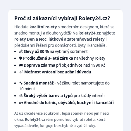
Proč si zákazníci vybírají Rolety24.cz?
Hledáte
kvalitní rolety
s moderním designem, které se
snadno montují a dlouho vydrží? Na
Rolety24.cz
najdete
rolety Den a Noc, látkové a zatemňovací rolety
i
předokenní řešení pro domácnosti, byty i kanceláře.
💰
Slevy až 30 %
na vybraný sortiment
🛡️
Prodloužená 3-letá záruka
na všechny rolety
🚚
Doprava zdarma
při objednávce nad 1990 Kč
↩️
Možnost vrácení bez udání důvodu
🔧
Snadná montáž
– většinu rolet namontujete do
10 minut
🎨
Široký výběr barev a typů
pro každý interiér
🏡
Vhodné do ložnic, obýváků, kuchyní i kanceláří
Ať už chcete více soukromí, lepší spánek nebo jen hezčí
okna,
Rolety24.cz
vám pomohou vybrat roletu, která
vypadá skvěle, funguje bezchybně a vydrží roky.