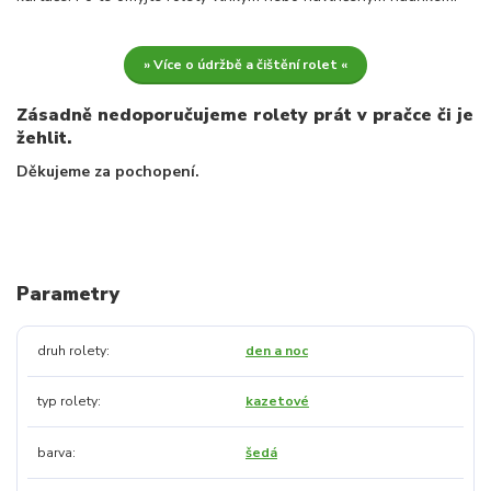
» Více o údržbě a čištění rolet «
Zásadně nedoporučujeme rolety prát v pračce či je
žehlit.
Děkujeme za pochopení.
Parametry
druh rolety
den a noc
typ rolety
kazetové
barva
šedá