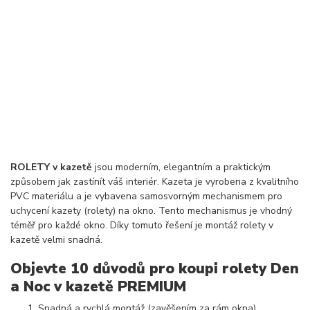
ROLETY v kazetě
jsou moderním, elegantním a praktickým
způsobem jak zastínít váš interiér. Kazeta je vyrobena z kvalitního
PVC materiálu a je vybavena samosvorným mechanismem pro
uchycení kazety (rolety) na okno. Tento mechanismus je vhodný
téměř pro každé okno. Díky tomuto řešení je montáž rolety v
kazetě velmi snadná.
Objevte 10 důvodů pro koupi rolety Den
a Noc v kazetě PREMIUM
Snadná a rychlá montáž (zavěšením za rám okna)