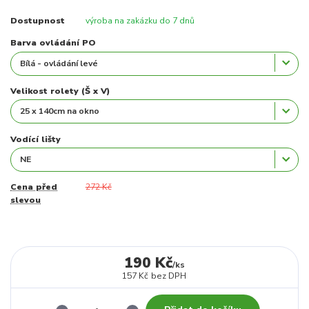
Dostupnost
výroba na zakázku do 7 dnů
Barva ovládání PO
Velikost rolety (Š x V)
Vodící lišty
Cena před
272 Kč
slevou
190 Kč
/
ks
157 Kč
bez DPH