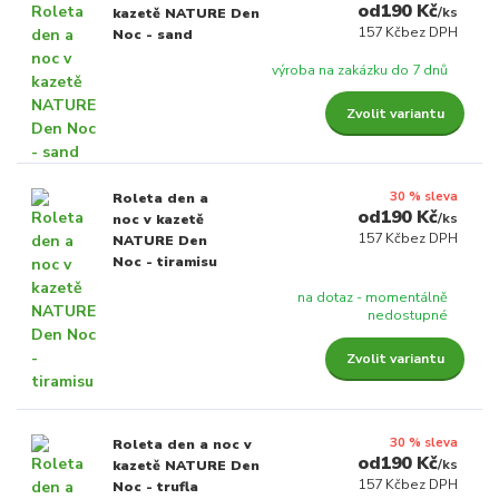
190 Kč
/
ks
kazetě NATURE Den
157 Kč
bez DPH
Noc - sand
výroba na zakázku do 7 dnů
Zvolit variantu
30 % sleva
Roleta den a
190 Kč
/
ks
noc v kazetě
157 Kč
bez DPH
NATURE Den
Noc - tiramisu
na dotaz - momentálně
nedostupné
Zvolit variantu
30 % sleva
Roleta den a noc v
190 Kč
/
ks
kazetě NATURE Den
157 Kč
bez DPH
Noc - trufla