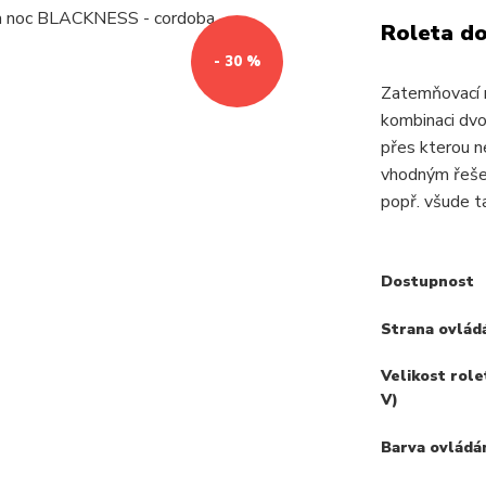
Roleta d
- 30 %
Zatemňovací 
kombinaci dvou
přes kterou 
vhodným řešení
popř. všude t
Dostupnost
Strana ovlád
Velikost role
V)
Barva ovládá