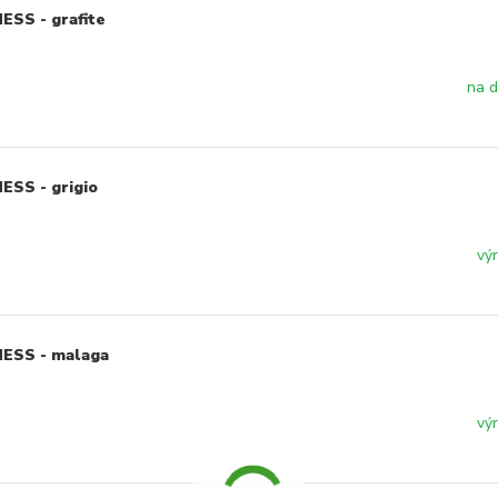
ESS - grafite
na d
ESS - grigio
vý
NESS - malaga
vý