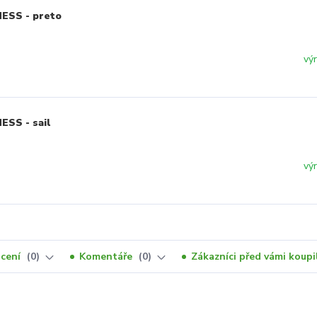
NESS - preto
vý
ESS - sail
vý
cení
0
Komentáře
0
Zákazníci před vámi koupil