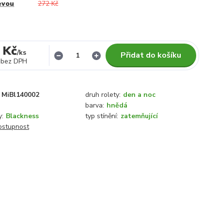
evou
272 Kč
 Kč
/
ks
Přidat do košíku
bez DPH
MiBl140002
druh rolety:
den a noc
barva:
hnědá
y:
Blackness
typ stínění:
zatemňující
dostupnost