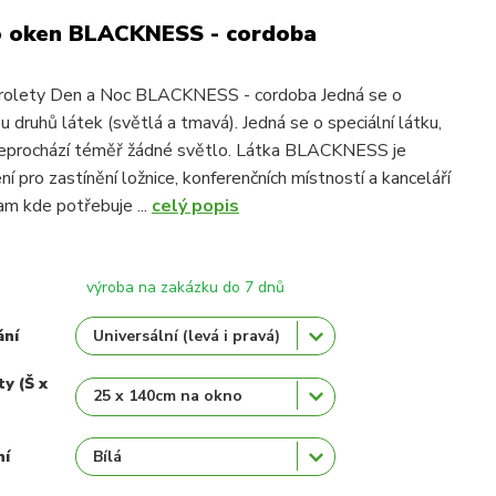
o oken BLACKNESS - cordoba
rolety Den a Noc BLACKNESS - cordoba Jedná se o
 druhů látek (světlá a tmavá). Jedná se o speciální látku,
neprochází téměř žádné světlo. Látka BLACKNESS je
 pro zastínění ložnice, konferenčních místností a kanceláří
am kde potřebuje ...
celý popis
výroba na zakázku do 7 dnů
ání
ty (Š x
ní