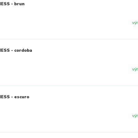
NESS - brun
vý
NESS - cordoba
vý
NESS - escuro
vý