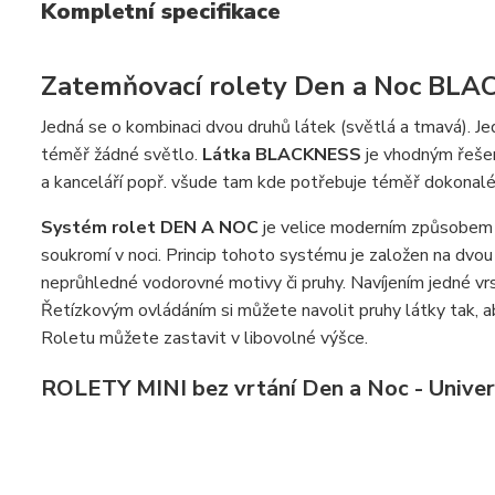
Kompletní specifikace
Zatemňovací rolety Den a Noc BLA
Jedná se o kombinaci dvou druhů látek (světlá a tmavá). Jed
téměř žádné světlo.
Látka BLACKNESS
je vhodným řešení
a kanceláří popř. všude tam kde potřebuje téměř dokonalé 
Systém rolet DEN A NOC
je velice moderním způsobem j
soukromí v noci. Princip tohoto systému je založen na dvou 
neprůhledné vodorovné motivy či pruhy. Navíjením jedné vrst
Řetízkovým ovládáním si můžete navolit pruhy látky tak, aby
Roletu můžete zastavit v libovolné výšce.
ROLETY MINI bez vrtání Den a Noc - Univer