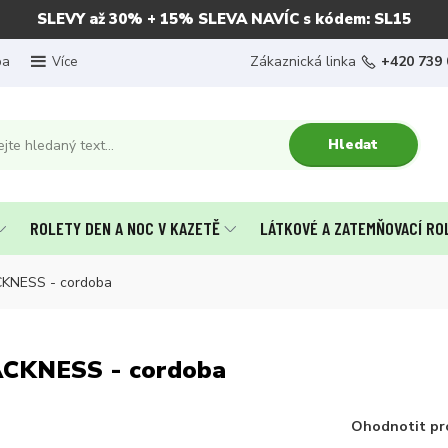
SLEVY až 30% + 15% SLEVA NAVÍC s kódem: SL15
ba
Zákaznická linka
+420 739 
Více
Hledat
ROLETY DEN A NOC V KAZETĚ
LÁTKOVÉ A ZATEMŇOVACÍ RO
CKNESS - cordoba
LACKNESS - cordoba
Ohodnotit pr