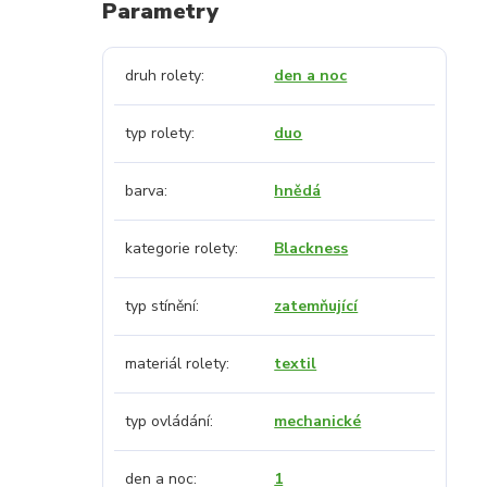
Parametry
druh rolety
den a noc
typ rolety
duo
barva
hnědá
kategorie rolety
Blackness
typ stínění
zatemňující
materiál rolety
textil
typ ovládání
mechanické
den a noc
1