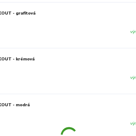
OUT - grafitová
vý
CKOUT - krémová
vý
CKOUT - modrá
vý