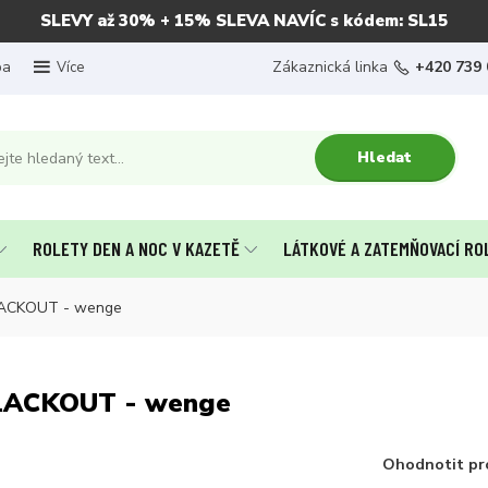
SLEVY až 30% + 15% SLEVA NAVÍC s kódem: SL15
ba
Zákaznická linka
+420 739 
Více
Hledat
ROLETY DEN A NOC V KAZETĚ
LÁTKOVÉ A ZATEMŇOVACÍ RO
BLACKOUT - wenge
BLACKOUT - wenge
Ohodnotit pr