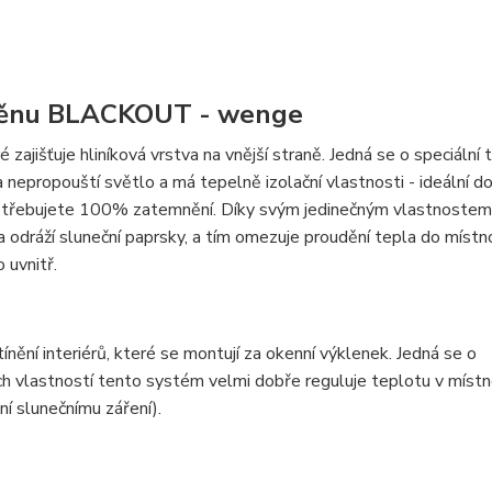
 stěnu BLACKOUT - wenge
zajišťuje hliníková vrstva na vnější straně. Jedná se o speciální 
a nepropouští světlo a má tepelně izolační vlastnosti - ideální do
 potřebujete 100% zatemnění. Díky svým jedinečným vlastnostem
va odráží sluneční paprsky, a tím omezuje proudění tepla do místn
 uvnitř.
ění interiérů, které se montují za okenní výklenek. Jedná se o
ch vlastností tento systém velmi dobře reguluje teplotu v místn
ní slunečnímu záření).