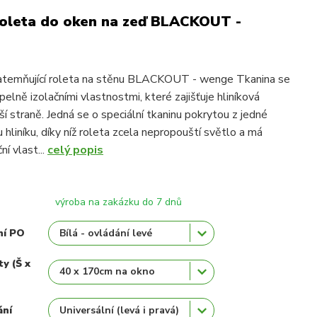
roleta do oken na zeď BLACKOUT -
atemňující roleta na stěnu BLACKOUT - wenge Tkanina se
pelně izolačními vlastnostmi, které zajišťuje hliníková
ší straně. Jedná se o speciální tkaninu pokrytou z jedné
 hliníku, díky níž roleta zcela nepropouští světlo a má
ní vlast...
celý popis
výroba na zakázku do 7 dnů
ní PO
ty (Š x
ání