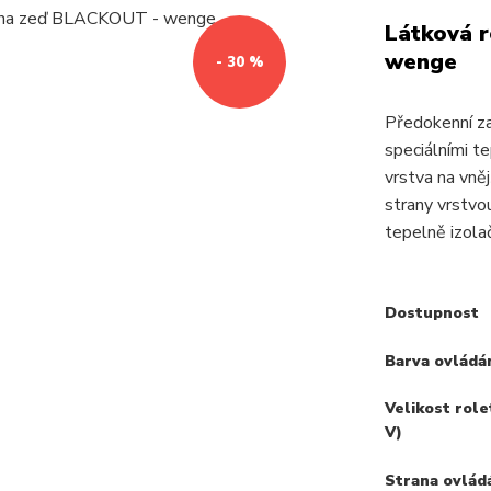
Látková 
wenge
- 30 %
Předokenní z
speciálními te
vrstva na vněj
strany vrstvou
tepelně izolač
Dostupnost
Barva ovládá
Velikost role
V)
Strana ovlád