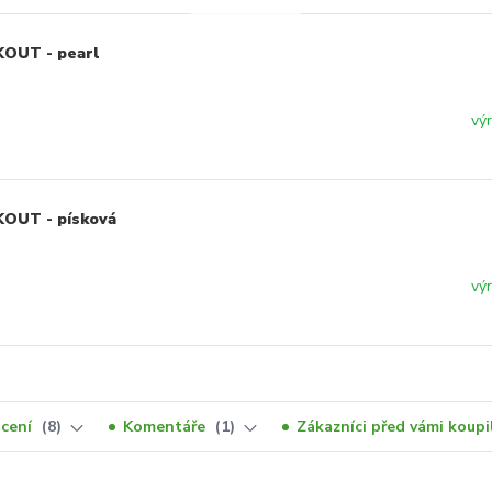
KOUT - pearl
vý
KOUT - písková
vý
cení
8
Komentáře
1
Zákazníci před vámi koupil