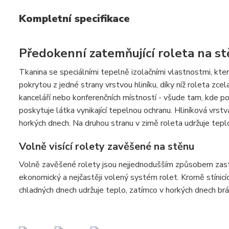
Kompletní specifikace
Předokenní zatemňující roleta na
Tkanina se speciálními tepelně izolačními vlastnostmi, které 
pokrytou z jedné strany vrstvou hliníku, díky níž roleta zcel
kanceláří nebo konferenčních místností - všude tam, kde
poskytuje látka vynikající tepelnou ochranu. Hliníková vrst
horkých dnech. Na druhou stranu v zimě roleta udržuje teplo
Volně visící rolety zavěšené na stěnu
Volně zavěšené rolety jsou nejjednodušším způsobem zastín
ekonomický a nejčastěji volený systém rolet. Kromě stínicí
chladných dnech udržuje teplo, zatímco v horkých dnech brá