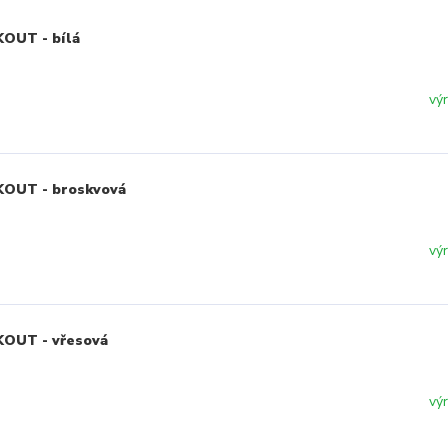
KOUT - bílá
vý
KOUT - broskvová
vý
KOUT - vřesová
vý