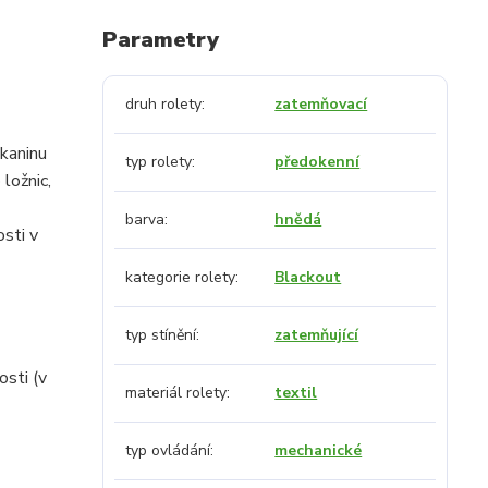
Parametry
druh rolety
zatemňovací
tkaninu
typ rolety
předokenní
 ložnic,
barva
hnědá
osti v
kategorie rolety
Blackout
typ stínění
zatemňující
osti (v
materiál rolety
textil
typ ovládání
mechanické