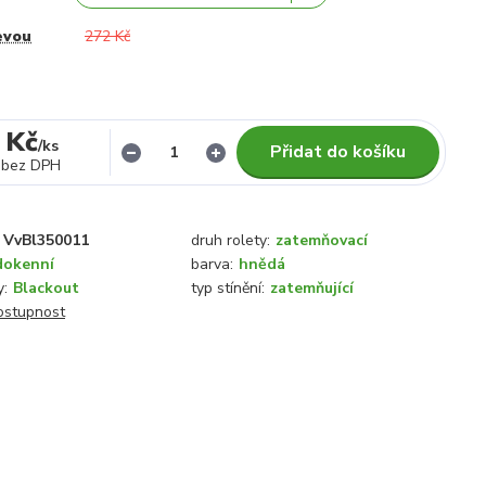
evou
272 Kč
 Kč
/
ks
Přidat do košíku
bez DPH
VvBl350011
druh rolety:
zatemňovací
dokenní
barva:
hnědá
y:
Blackout
typ stínění:
zatemňující
dostupnost