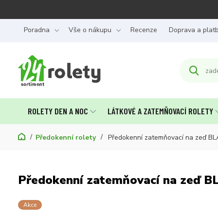
Poradna
Vše o nákupu
Recenze
Doprava a plat
ROLETY DEN A NOC
LÁTKOVÉ A ZATEMŇOVACÍ ROLETY
Předokenní rolety
Předokenní zatemňovací na zeď B
Předokenní zatemňovací na zeď B
Akce