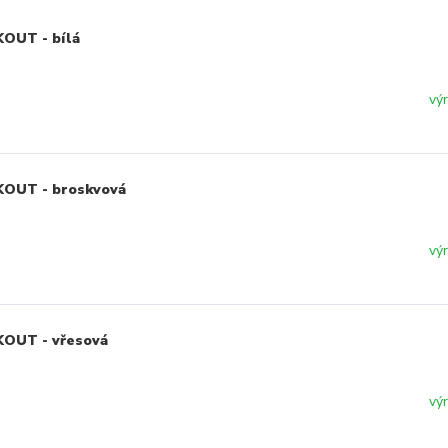
KOUT - bílá
vý
KOUT - broskvová
vý
KOUT - vřesová
vý