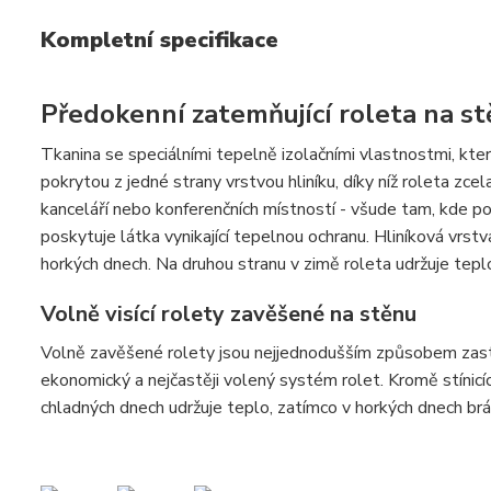
Kompletní specifikace
Předokenní zatemňující roleta na 
Tkanina se speciálními tepelně izolačními vlastnostmi, které 
pokrytou z jedné strany vrstvou hliníku, díky níž roleta zcel
kanceláří nebo konferenčních místností - všude tam, kde
poskytuje látka vynikající tepelnou ochranu. Hliníková vrst
horkých dnech. Na druhou stranu v zimě roleta udržuje teplo
Volně visící rolety zavěšené na stěnu
Volně zavěšené rolety jsou nejjednodušším způsobem zastín
ekonomický a nejčastěji volený systém rolet. Kromě stínicí
chladných dnech udržuje teplo, zatímco v horkých dnech brá