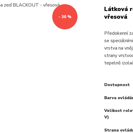
Látková 
vřesová
- 30 %
Předokenní z
se speciálními
vrstva na vněj
strany vrstvou
tepelně izolač
Dostupnost
Barva ovládá
Velikost role
V)
Strana ovlád