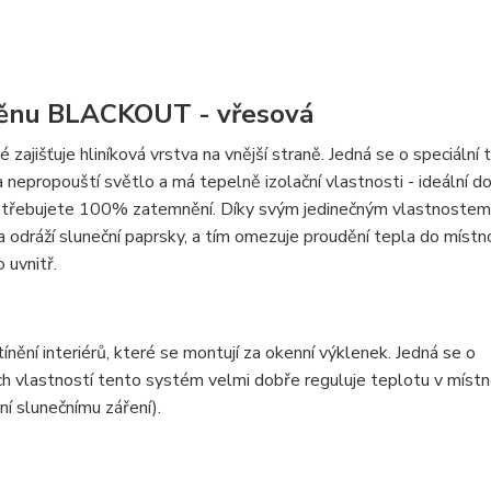
stěnu BLACKOUT - vřesová
zajišťuje hliníková vrstva na vnější straně. Jedná se o speciální 
a nepropouští světlo a má tepelně izolační vlastnosti - ideální do
 potřebujete 100% zatemnění. Díky svým jedinečným vlastnostem
va odráží sluneční paprsky, a tím omezuje proudění tepla do místn
 uvnitř.
ění interiérů, které se montují za okenní výklenek. Jedná se o
ch vlastností tento systém velmi dobře reguluje teplotu v místn
ní slunečnímu záření).