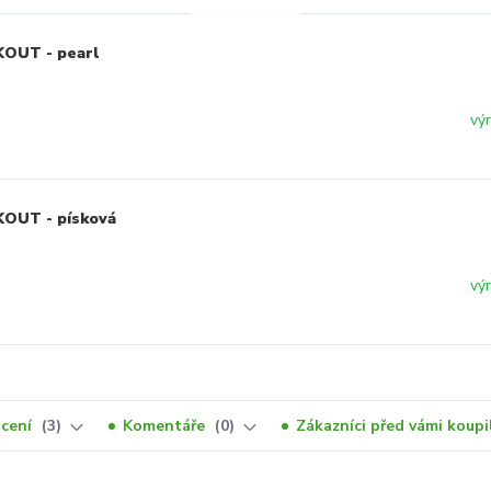
KOUT - pearl
vý
KOUT - písková
vý
cení
3
Komentáře
0
Zákazníci před vámi koupil