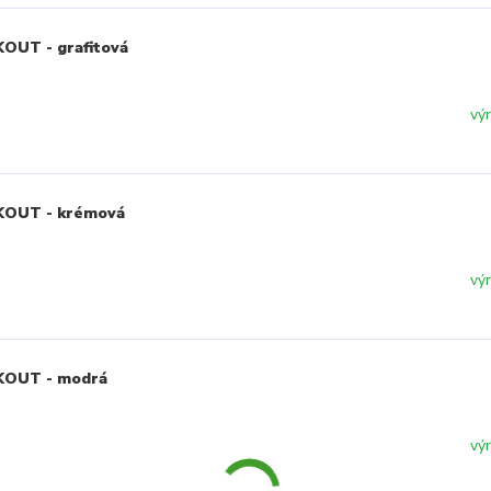
OUT - grafitová
vý
CKOUT - krémová
vý
CKOUT - modrá
vý