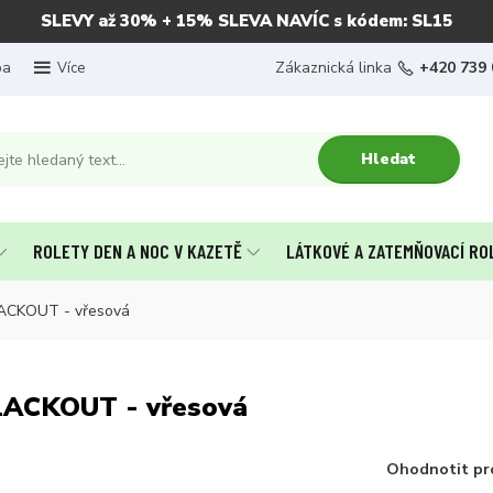
SLEVY až 30% + 15% SLEVA NAVÍC s kódem: SL15
ba
Zákaznická linka
+420 739 
Více
Hledat
ROLETY DEN A NOC V KAZETĚ
LÁTKOVÉ A ZATEMŇOVACÍ RO
LACKOUT - vřesová
LACKOUT - vřesová
Ohodnotit pr