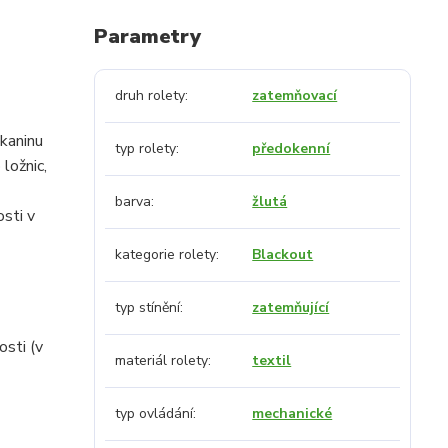
Parametry
druh rolety
zatemňovací
tkaninu
typ rolety
předokenní
 ložnic,
barva
žlutá
osti v
kategorie rolety
Blackout
typ stínění
zatemňující
osti (v
materiál rolety
textil
typ ovládání
mechanické