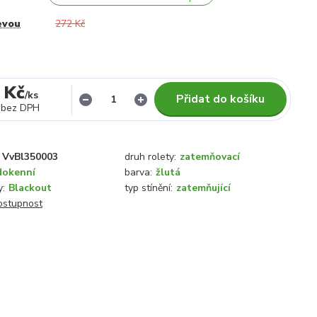
evou
272 Kč
 Kč
/
ks
Přidat do košíku
bez DPH
VvBl350003
druh rolety:
zatemňovací
dokenní
barva:
žlutá
y:
Blackout
typ stínění:
zatemňující
dostupnost