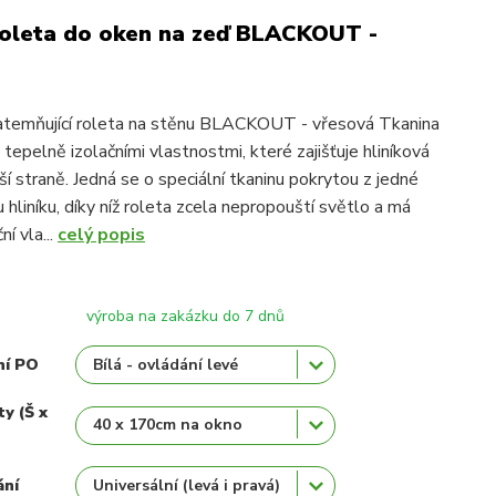
roleta do oken na zeď BLACKOUT -
atemňující roleta na stěnu BLACKOUT - vřesová Tkanina
 tepelně izolačními vlastnostmi, které zajišťuje hliníková
ší straně. Jedná se o speciální tkaninu pokrytou z jedné
 hliníku, díky níž roleta zcela nepropouští světlo a má
ní vla...
celý popis
výroba na zakázku do 7 dnů
ní PO
ty (Š x
ání