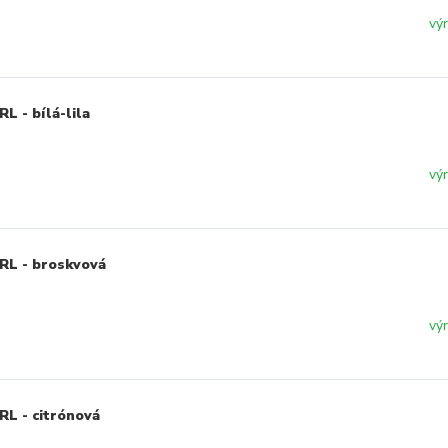
vý
L - bílá-lila
vý
RL - broskvová
vý
RL - citrónová