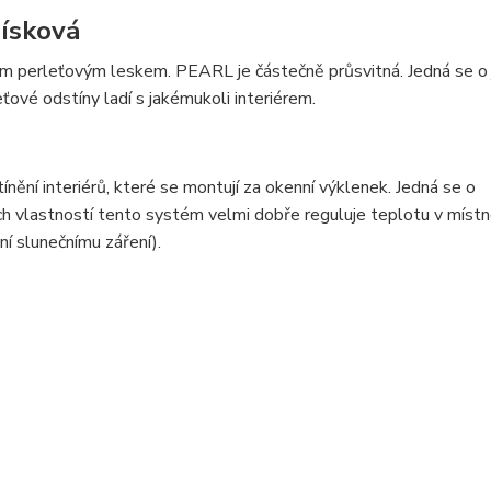
písková
ým perleťovým leskem. PEARL je částečně průsvitná. Jedná se o 
leťové odstíny ladí s jakémukoli interiérem.
ění interiérů, které se montují za okenní výklenek. Jedná se o
ch vlastností tento systém velmi dobře reguluje teplotu v místn
ní slunečnímu záření).