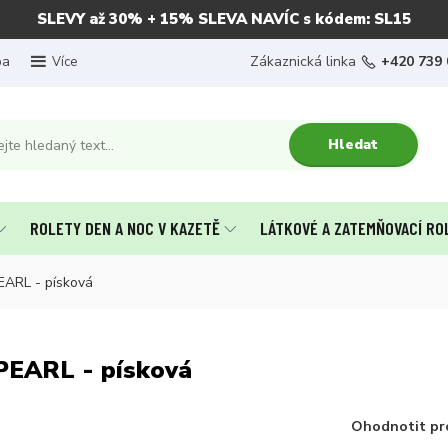
SLEVY až 30% + 15% SLEVA NAVÍC s kódem: SL15
ba
Zákaznická linka
+420 739 
Více
Hledat
ROLETY DEN A NOC V KAZETĚ
LÁTKOVÉ A ZATEMŇOVACÍ RO
EARL - písková
 PEARL - písková
Ohodnotit pr