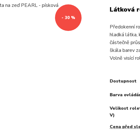
Látková r
- 30 %
Předokenní r
hladká látka,
částečně průsv
škála barev za
Volně visící r
Dostupnost
Barva ovládá
Velikost role
V)
Cena před sl