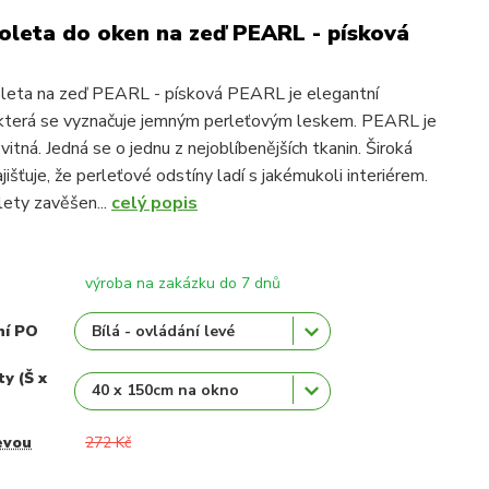
oleta do oken na zeď PEARL - písková
oleta na zeď PEARL - písková PEARL je elegantní
 která se vyznačuje jemným perleťovým leskem. PEARL je
itná. Jedná se o jednu z nejoblíbenějších tkanin. Široká
jišťuje, že perleťové odstíny ladí s jakémukoli interiérem.
olety zavěšen...
celý popis
výroba na zakázku do 7 dnů
ní PO
ty (Š x
evou
272 Kč