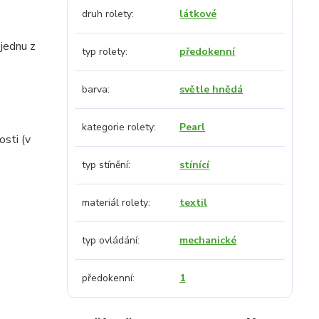
druh rolety
látkové
jednu z
typ rolety
předokenní
barva
světle hnědá
kategorie rolety
Pearl
osti (v
typ stínění
stínící
materiál rolety
textil
typ ovládání
mechanické
předokenní
1