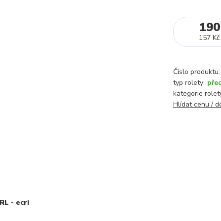
190
157 Kč
Číslo produktu:
typ rolety:
pře
kategorie rolet
Hlídat cenu / 
L - ecri