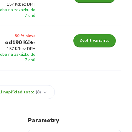
157 Kč
bez DPH
roba na zakázku do
7 dnů
30 % sleva
Zvolit variantu
190 Kč
/
ks
157 Kč
bez DPH
roba na zakázku do
7 dnů
i například toto:
8
Parametry