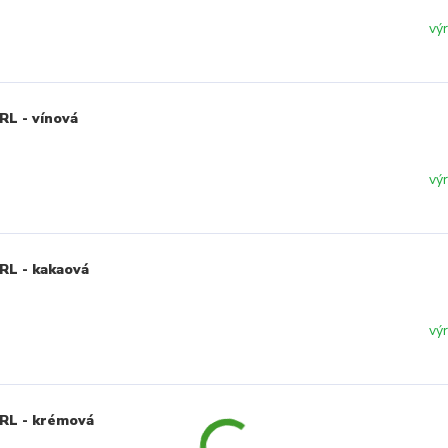
vý
RL - vínová
vý
RL - kakaová
vý
ARL - krémová