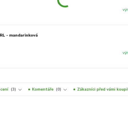
vý
ARL - mandarinková
vý
cení
3
Komentáře
0
Zákazníci před vámi koupil