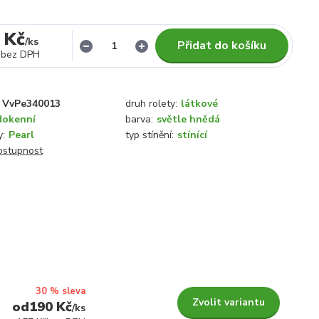
 Kč
/
ks
Přidat do košíku
bez DPH
VvPe340013
druh rolety:
látkové
dokenní
barva:
světle hnědá
y:
Pearl
typ stínění:
stínící
dostupnost
30 % sleva
Zvolit variantu
190 Kč
/
ks