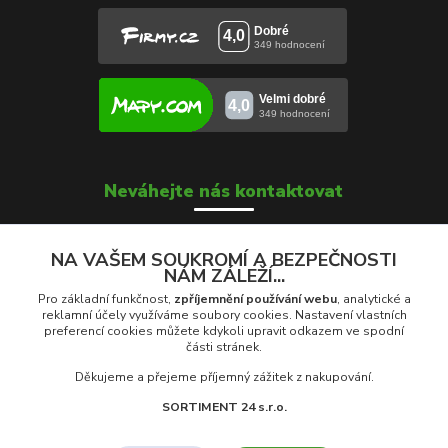
Neváhejte nás kontaktovat
NA VAŠEM SOUKROMÍ A BEZPEČNOSTI
NÁM ZÁLEŽÍ...
Soňa Škrobánková
+420 739 000 639
Pro základní funkčnost,
zpříjemnění používání webu
, analytické a
Po - Pá: 8:00 - 16:00
reklamní účely využíváme soubory cookies. Nastavení vlastních
preferencí cookies můžete kdykoli upravit odkazem ve spodní
části stránek.
prodej@rolety24.cz
Děkujeme a přejeme příjemný zážitek z nakupování.
SORTIMENT 24 s.r.o.