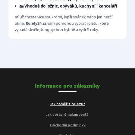
🏡
Vhodné do ložnic, obýváků, kuchyní i kanceláří
Ať už chcete více soukromí, lepší spánek nebo jen hezčí
okna,
Rolety24.cz
vám pomohou vybrat roletu, která
vypadá skvěle, funguje bezchybně a vydrží roky.
Informace pro zákazníky
Jak naměřit roletu?
Jak správně nakupovat?
Obchodní podmínky