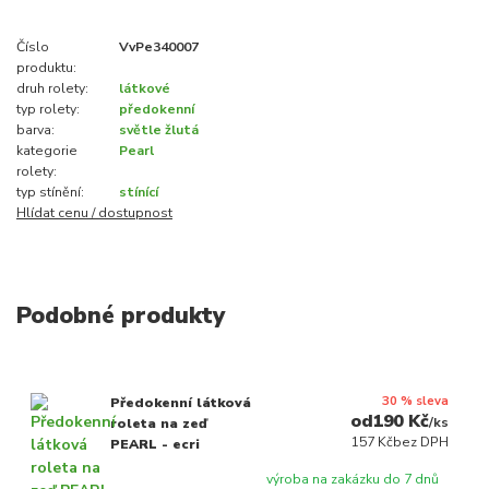
Číslo
VvPe340007
produktu:
druh rolety:
látkové
typ rolety:
předokenní
barva:
světle žlutá
kategorie
Pearl
rolety:
typ stínění:
stínící
Hlídat cenu / dostupnost
Podobné produkty
30 % sleva
Předokenní látková
190 Kč
/
ks
roleta na zeď
157 Kč
bez DPH
PEARL - ecri
výroba na zakázku do 7 dnů