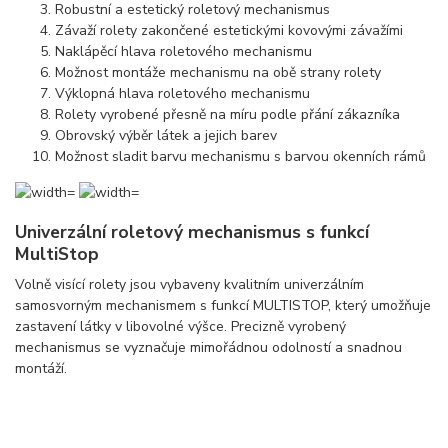
Robustní a estetický roletový mechanismus
Závaží rolety zakončené estetickými kovovými závažími
Naklápěcí hlava roletového mechanismu
Možnost montáže mechanismu na obě strany rolety
Výklopná hlava roletového mechanismu
Rolety vyrobené přesně na míru podle přání zákazníka
Obrovský výběr látek a jejich barev
Možnost sladit barvu mechanismu s barvou okenních rámů
Univerzální roletový mechanismus s funkcí
MultiStop
Volně visící rolety jsou vybaveny kvalitním univerzálním
samosvorným mechanismem s funkcí MULTISTOP, který umožňuje
zastavení látky v libovolné výšce. Precizně vyrobený
mechanismus se vyznačuje mimořádnou odolností a snadnou
montáží.