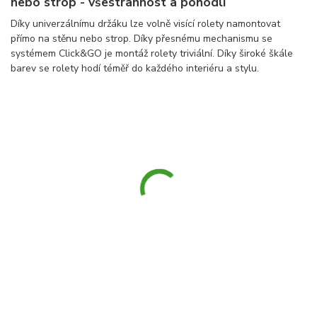
nebo strop - všestrannost a pohodlí
Díky univerzálnímu držáku lze volně visící rolety namontovat
přímo na stěnu nebo strop. Díky přesnému mechanismu se
systémem Click&GO je montáž rolety triviální. Díky široké škále
barev se rolety hodí téměř do každého interiéru a stylu.