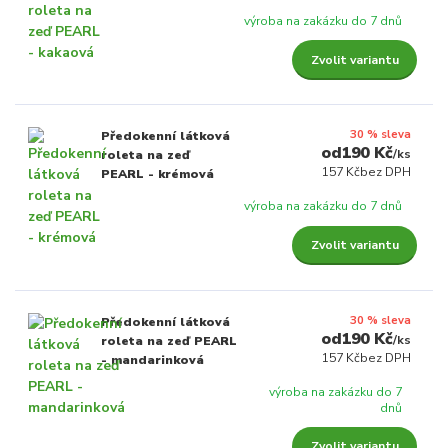
výroba na zakázku do 7 dnů
Zvolit variantu
30 % sleva
Předokenní látková
190 Kč
/
ks
roleta na zeď
157 Kč
bez DPH
PEARL - krémová
výroba na zakázku do 7 dnů
Zvolit variantu
30 % sleva
Předokenní látková
190 Kč
/
ks
roleta na zeď PEARL
157 Kč
bez DPH
- mandarinková
výroba na zakázku do 7
dnů
Zvolit variantu