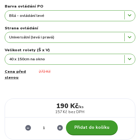
Barva ovládání PO
Strana ovládání
Velikost rolety (Š x V)
Cena před
272 Kč
slevou
190 Kč
/
ks
157 Kč
bez DPH
Přidat do košíku