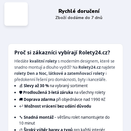
Rychlé doručení
Zboží dodáme do 7 dnů
Proč si zákazníci vybírají Rolety24.cz?
Hledáte
kvalitní rolety
s moderním designem, které se
snadno montují a dlouho vydrží? Na
Rolety24.cz
najdete
rolety Den a Noc, látkové a zatemňovací rolety
i
předokenní řešení pro domácnosti, byty i kanceláře.
💰
Slevy až 30 %
na vybraný sortiment
🛡️
Prodloužená 3-letá záruka
na všechny rolety
🚚
Doprava zdarma
při objednávce nad 1990 Kč
↩️
Možnost vrácení bez udání důvodu
🔧
Snadná montáž
– většinu rolet namontujete do
10 minut
🎨
Široký výběr barev a typů
pro každý interiér