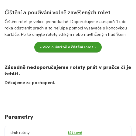
Čištění a používání volně zavěšených rolet
Čištění rolet je velice jednoduché. Doporučujeme alespoň 1x do
roka odstranit prach a to nejlépe pomocí vysavače s koncovkou
kartáče. Po té omyjte rolety vlhkým nebo navlhčeným hadříkem.
» Více o údržbě a čištění rolet «
Zásadně nedoporučujeme rolety prát v pračce či je
žehlit.
Děkujeme za pochopení.
Parametry
druh rolety
látkové