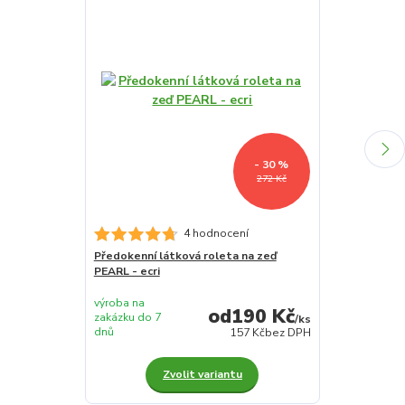
- 30 %
272 Kč
4 hodnocení
Předokenní látková roleta na zeď
Předokenní lá
PEARL - ecri
PEARL - bílá-l
výroba na
výroba na
190 Kč
zakázku do 7
zakázku do 7
/
ks
dnů
dnů
157 Kč
bez DPH
Zvolit variantu
Z