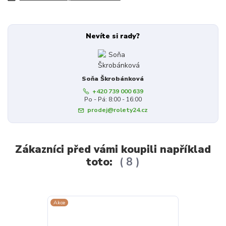
Nevíte si rady?
Soňa Škrobánková
+420 739 000 639
Po - Pá: 8:00 - 16:00
prodej@rolety24.cz
Zákazníci před vámi koupili například
toto:
8
Akce
Akce