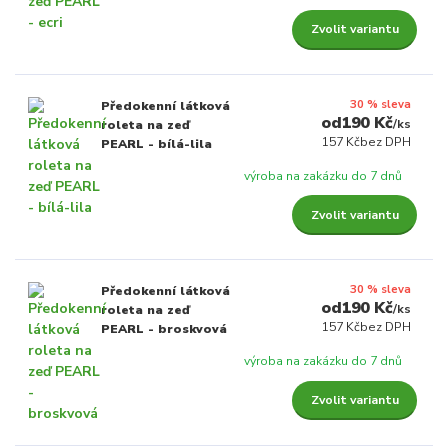
Zvolit variantu
30 % sleva
Předokenní látková
190 Kč
/
ks
roleta na zeď
157 Kč
bez DPH
PEARL - bílá-lila
výroba na zakázku do 7 dnů
Zvolit variantu
30 % sleva
Předokenní látková
190 Kč
/
ks
roleta na zeď
157 Kč
bez DPH
PEARL - broskvová
výroba na zakázku do 7 dnů
Zvolit variantu