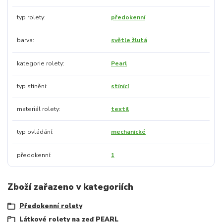
typ rolety
předokenní
barva
světle žlutá
kategorie rolety
Pearl
typ stínění
stínící
materiál rolety
textil
typ ovládání
mechanické
předokenní
1
Zboží zařazeno v kategoriích
Předokenní rolety
Látkové rolety na zeď PEARL