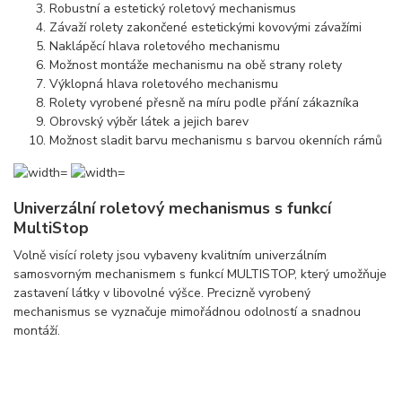
Robustní a estetický roletový mechanismus
Závaží rolety zakončené estetickými kovovými závažími
Naklápěcí hlava roletového mechanismu
Možnost montáže mechanismu na obě strany rolety
Výklopná hlava roletového mechanismu
Rolety vyrobené přesně na míru podle přání zákazníka
Obrovský výběr látek a jejich barev
Možnost sladit barvu mechanismu s barvou okenních rámů
Univerzální roletový mechanismus s funkcí
MultiStop
Volně visící rolety jsou vybaveny kvalitním univerzálním
samosvorným mechanismem s funkcí MULTISTOP, který umožňuje
zastavení látky v libovolné výšce. Precizně vyrobený
mechanismus se vyznačuje mimořádnou odolností a snadnou
montáží.