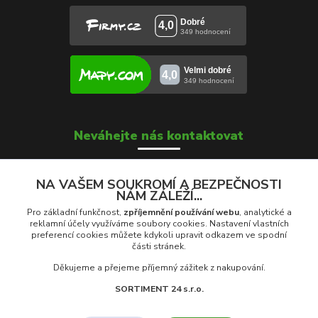
Neváhejte nás kontaktovat
NA VAŠEM SOUKROMÍ A BEZPEČNOSTI
NÁM ZÁLEŽÍ...
Soňa Škrobánková
+420 739 000 639
Pro základní funkčnost,
zpříjemnění používání webu
, analytické a
Po - Pá: 8:00 - 16:00
reklamní účely využíváme soubory cookies. Nastavení vlastních
preferencí cookies můžete kdykoli upravit odkazem ve spodní
části stránek.
prodej@rolety24.cz
Děkujeme a přejeme příjemný zážitek z nakupování.
SORTIMENT 24 s.r.o.