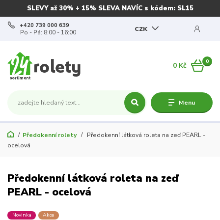
SLEVY až 30% + 15% SLEVA NAVÍC s kódem: SL15
+420 739 000 639
CZK
Po - Pá: 8:00 - 16:00
0
0 Kč
Menu
Předokenní rolety
Předokenní látková roleta na zeď PEARL -
ocelová
Předokenní látková roleta na zeď
PEARL - ocelová
Novinka
Akce