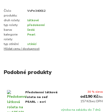
Číslo
VvPe340012
produktu:
druh rolety:
látkové
typ rolety:
předokenní
barva:
šedá
kategorie
Pearl
rolety:
typ stínění:
stínící
Hlídat cenu / dostupnost
Podobné produkty
30 % sleva
Předokenní látková
190 Kč
/
ks
roleta na zeď
157 Kč
bez DPH
PEARL - ecri
výroba na zakázku do 7 dnů