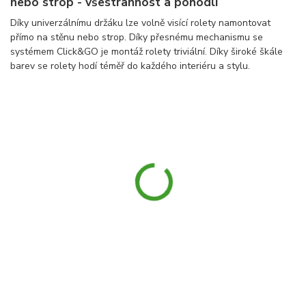
nebo strop - všestrannost a pohodlí
Díky univerzálnímu držáku lze volně visící rolety namontovat
přímo na stěnu nebo strop. Díky přesnému mechanismu se
systémem Click&GO je montáž rolety triviální. Díky široké škále
barev se rolety hodí téměř do každého interiéru a stylu.