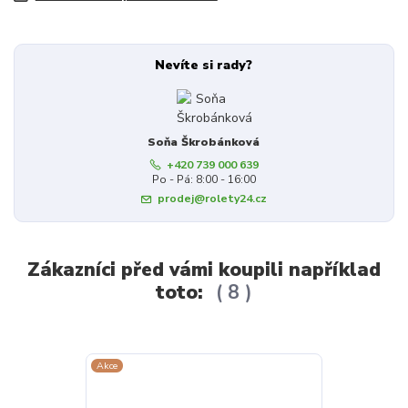
Nevíte si rady?
Soňa Škrobánková
+420 739 000 639
Po - Pá: 8:00 - 16:00
prodej@rolety24.cz
Zákazníci před vámi koupili například
toto:
8
Akce
Akce