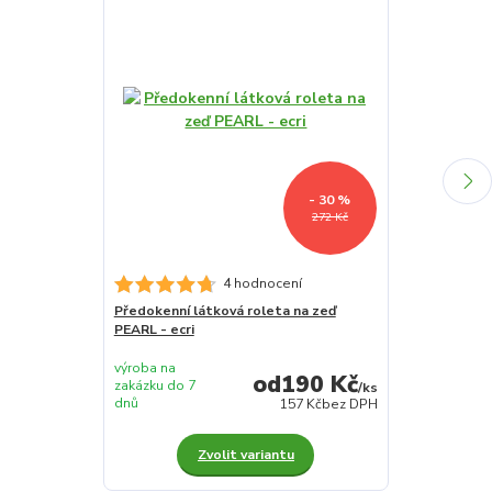
- 30 %
272 Kč
4 hodnocení
Předokenní látková roleta na zeď
Předokenní lá
PEARL - ecri
PEARL - bílá-l
výroba na
výroba na
190 Kč
zakázku do 7
zakázku do 7
/
ks
dnů
dnů
157 Kč
bez DPH
Zvolit variantu
Z