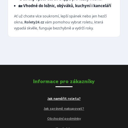
🏡
Vhodné do ložnic, obýváků, kuchyní i kanceláří
Ať už chcete více soukromí, lepší spánek nebo jen hezčí
okna,
Rolety24.cz
vám pomohou vybrat roletu, která
vypadá skvěle, funguje bezchybně a vydrží roky.
Informace pro zákazníky
Jak naměřit roletu?
Jak správně nakupovat?
Obchodní podmínky