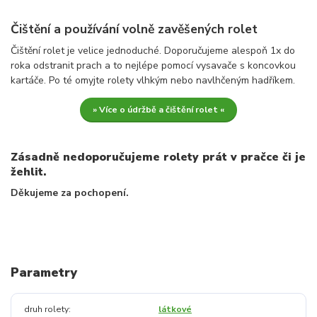
Čištění a používání volně zavěšených rolet
Čištění rolet je velice jednoduché. Doporučujeme alespoň 1x do
roka odstranit prach a to nejlépe pomocí vysavače s koncovkou
kartáče. Po té omyjte rolety vlhkým nebo navlhčeným hadříkem.
» Více o údržbě a čištění rolet «
Zásadně nedoporučujeme rolety prát v pračce či je
žehlit.
Děkujeme za pochopení.
Parametry
druh rolety
látkové