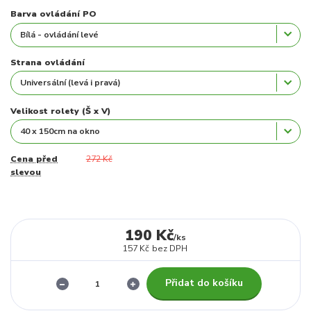
Barva ovládání PO
Strana ovládání
Velikost rolety (Š x V)
Cena před
272 Kč
slevou
190 Kč
/
ks
157 Kč
bez DPH
Přidat do košíku