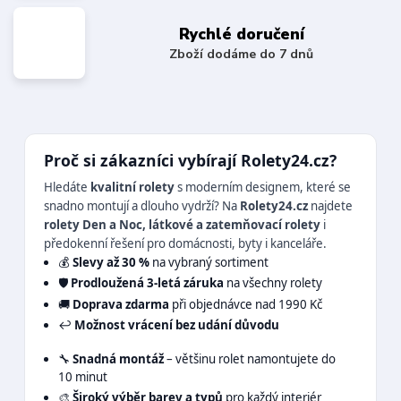
Rychlé doručení
Zboží dodáme do 7 dnů
Proč si zákazníci vybírají Rolety24.cz?
Hledáte
kvalitní rolety
s moderním designem, které se
snadno montují a dlouho vydrží? Na
Rolety24.cz
najdete
rolety Den a Noc, látkové a zatemňovací rolety
i
předokenní řešení pro domácnosti, byty i kanceláře.
💰
Slevy až 30 %
na vybraný sortiment
🛡️
Prodloužená 3-letá záruka
na všechny rolety
🚚
Doprava zdarma
při objednávce nad 1990 Kč
↩️
Možnost vrácení bez udání důvodu
🔧
Snadná montáž
– většinu rolet namontujete do
10 minut
🎨
Široký výběr barev a typů
pro každý interiér