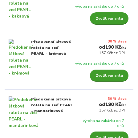
výroba na zakázku do 7 dnů
Zvolit variantu
30 % sleva
Předokenní látková
190 Kč
/
ks
roleta na zeď
157 Kč
bez DPH
PEARL - krémová
výroba na zakázku do 7 dnů
Zvolit variantu
30 % sleva
Předokenní látková
190 Kč
/
ks
roleta na zeď PEARL
157 Kč
bez DPH
- mandarinková
výroba na zakázku do 7
dnů
Zvolit variantu