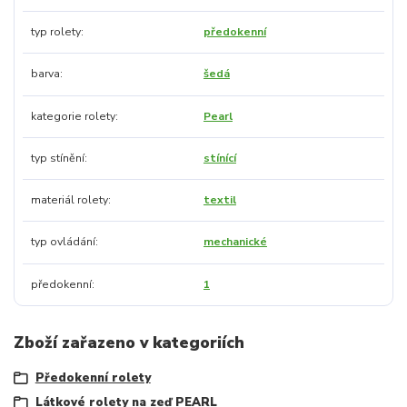
typ rolety
předokenní
barva
šedá
kategorie rolety
Pearl
typ stínění
stínící
materiál rolety
textil
typ ovládání
mechanické
předokenní
1
Zboží zařazeno v kategoriích
Předokenní rolety
Látkové rolety na zeď PEARL