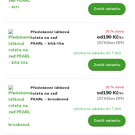
Zvolit variantu
30 % sleva
Předokenní látková
190 Kč
/
ks
roleta na zeď
157 Kč
bez DPH
PEARL - bílá-lila
výroba na zakázku do 7 dnů
Zvolit variantu
30 % sleva
Předokenní látková
190 Kč
/
ks
roleta na zeď
157 Kč
bez DPH
PEARL - broskvová
výroba na zakázku do 7 dnů
Zvolit variantu