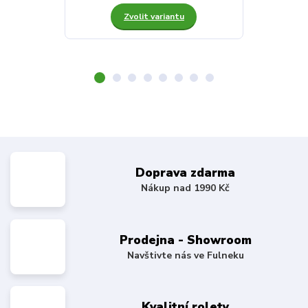
Zvolit variantu
Z
Doprava zdarma
Nákup nad 1990 Kč
Prodejna - Showroom
Navštivte nás ve Fulneku
Kvalitní rolety