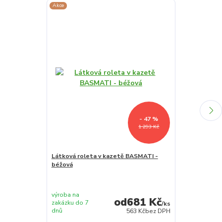
Akce
Akce
Novinka
- 47 %
1 293 Kč
Látková roleta v kazetě BASMATI -
Látková role
béžová
mátová
výroba na
výroba na
681 Kč
zakázku do 7
zakázku do 7
/
ks
dnů
dnů
563 Kč
bez DPH