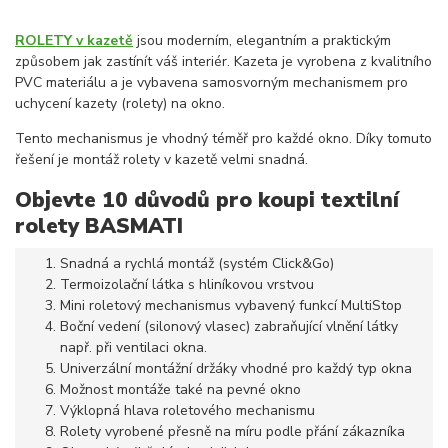
ROLETY v kazetě
jsou moderním, elegantním a praktickým
způsobem jak zastínít váš interiér. Kazeta je vyrobena z kvalitního
PVC materiálu a je vybavena samosvorným mechanismem pro
uchycení kazety (rolety) na okno.
Tento mechanismus je vhodný téměř pro každé okno. Díky tomuto
řešení je montáž rolety v kazetě velmi snadná.
Objevte 10 důvodů pro koupi textilní
rolety BASMATI
Snadná a rychlá montáž (systém Click&Go)
Termoizolační látka s hliníkovou vrstvou
Mini roletový mechanismus vybavený funkcí MultiStop
Boční vedení (silonový vlasec) zabraňující vlnění látky
např. při ventilaci okna.
Univerzální montážní držáky vhodné pro každý typ okna
Možnost montáže také na pevné okno
Výklopná hlava roletového mechanismu
Rolety vyrobené přesně na míru podle přání zákazníka