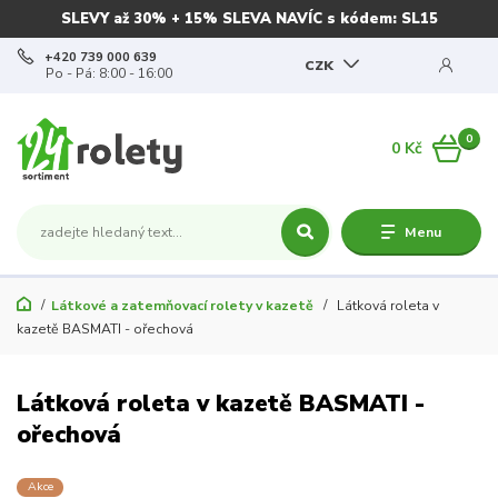
SLEVY až 30% + 15% SLEVA NAVÍC s kódem: SL15
+420 739 000 639
CZK
Po - Pá: 8:00 - 16:00
0
0 Kč
Menu
Látkové a zatemňovací rolety v kazetě
Látková roleta v
kazetě BASMATI - ořechová
Látková roleta v kazetě BASMATI -
ořechová
Akce