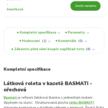
Zvolit variantu
Kompletní specifikace
Parametry
Hodnocení
1
Komentáře
0
Zákazníci před vámi koupili například toto:
8
Kompletní specifikace
Látková roleta v kazetě BASMATI -
ořechová
Basmati
je reflexní žakárová tkanina s jedinečným leskem
třpytivým na slunci. Strukturovaná plocha
látky BASMATI
dokonale kontrastuje s hladkými stěnami v místnosti. Široká škála