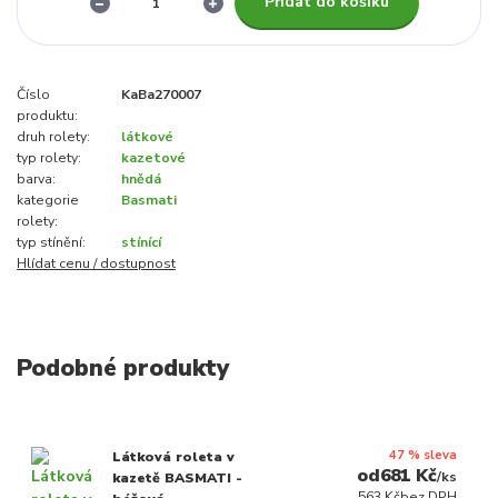
Přidat do košíku
Číslo
KaBa270007
produktu:
druh rolety:
látkové
typ rolety:
kazetové
barva:
hnědá
kategorie
Basmati
rolety:
typ stínění:
stínící
Hlídat cenu / dostupnost
Podobné produkty
47 % sleva
Látková roleta v
681 Kč
/
ks
kazetě BASMATI -
563 Kč
bez DPH