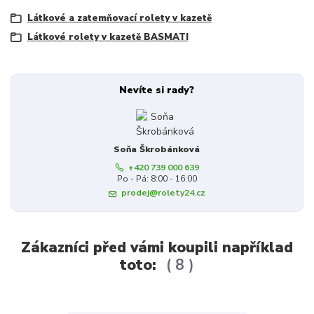
Látkové a zatemňovací rolety v kazetě
Látkové rolety v kazetě BASMATI
Nevíte si rady?
Soňa Škrobánková
+420 739 000 639
Po - Pá: 8:00 - 16:00
prodej@rolety24.cz
Zákazníci před vámi koupili například
toto:
8