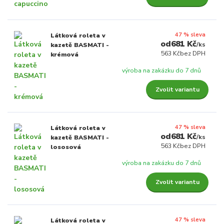
47 % sleva
Látková roleta v
681 Kč
/
ks
kazetě BASMATI -
563 Kč
bez DPH
krémová
výroba na zakázku do 7 dnů
Zvolit variantu
47 % sleva
Látková roleta v
681 Kč
/
ks
kazetě BASMATI -
563 Kč
bez DPH
lososová
výroba na zakázku do 7 dnů
Zvolit variantu
47 % sleva
Látková roleta v