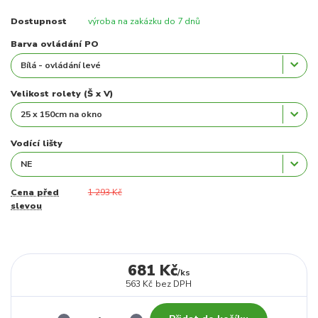
Dostupnost
výroba na zakázku do 7 dnů
Barva ovládání PO
Velikost rolety (Š x V)
Vodící lišty
Cena před
1 293 Kč
slevou
681 Kč
/
ks
563 Kč
bez DPH