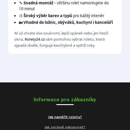
🔧
Snadná montáž
– většinu rolet namontujete do
10 minut
🎨
Široký výběr barev a typů
pro každý interiér
🏡
Vhodné do ložnic, obýváků, kuchyní i kanceláří
Ať už chcete více soukromí, lepší spánek nebo jen hezčí
okna,
Rolety24.cz
vám pomohou vybrat roletu, která
vypadá skvěle, funguje bezchybně a vydrží roky.
Informace pro zákazníky
Jak naměřit roletu?
Jak správně nakupovat?