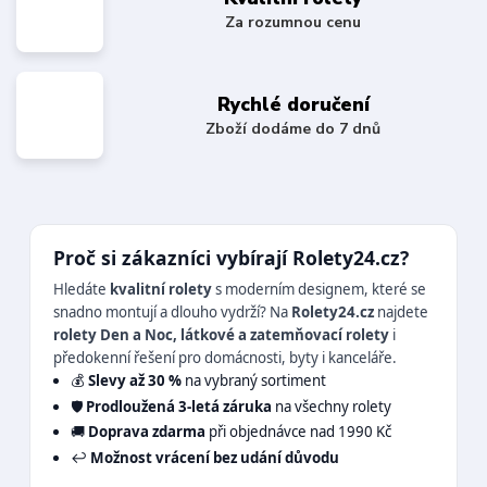
Za rozumnou cenu
Rychlé doručení
Zboží dodáme do 7 dnů
Proč si zákazníci vybírají Rolety24.cz?
Hledáte
kvalitní rolety
s moderním designem, které se
snadno montují a dlouho vydrží? Na
Rolety24.cz
najdete
rolety Den a Noc, látkové a zatemňovací rolety
i
předokenní řešení pro domácnosti, byty i kanceláře.
💰
Slevy až 30 %
na vybraný sortiment
🛡️
Prodloužená 3-letá záruka
na všechny rolety
🚚
Doprava zdarma
při objednávce nad 1990 Kč
↩️
Možnost vrácení bez udání důvodu