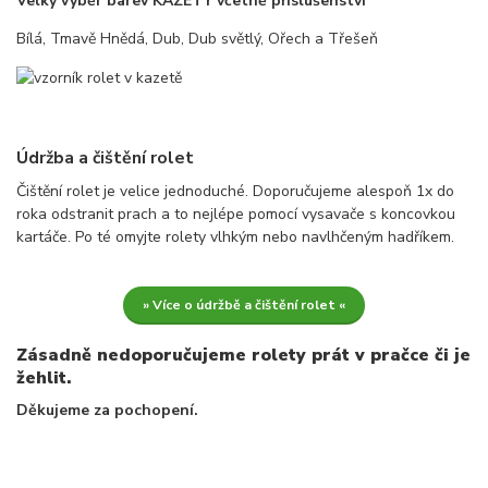
Velký výběr barev KAZETY včetně příslušenství
Bílá, Tmavě Hnědá, Dub, Dub světlý, Ořech a Třešeň
Údržba a čištění rolet
Čištění rolet je velice jednoduché. Doporučujeme alespoň 1x do
roka odstranit prach a to nejlépe pomocí vysavače s koncovkou
kartáče. Po té omyjte rolety vlhkým nebo navlhčeným hadříkem.
» Více o údržbě a čištění rolet «
Zásadně nedoporučujeme rolety prát v pračce či je
žehlit.
Děkujeme za pochopení.