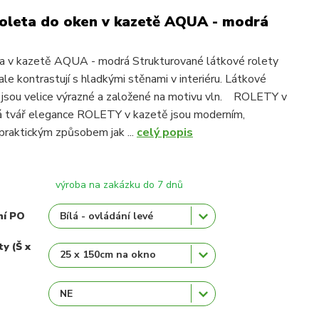
oleta do oken v kazetě AQUA - modrá
ta v kazetě AQUA - modrá Strukturované látkové rolety
 kontrastují s hladkými stěnami v interiéru. Látkové
jsou velice výrazné a založené na motivu vln. ROLETY v
á tvář elegance ROLETY v kazetě jsou moderním,
praktickým způsobem jak ...
celý popis
výroba na zakázku do 7 dnů
ní PO
ty (Š x