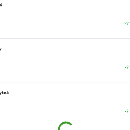
á
vý
y
vý
ytná
vý