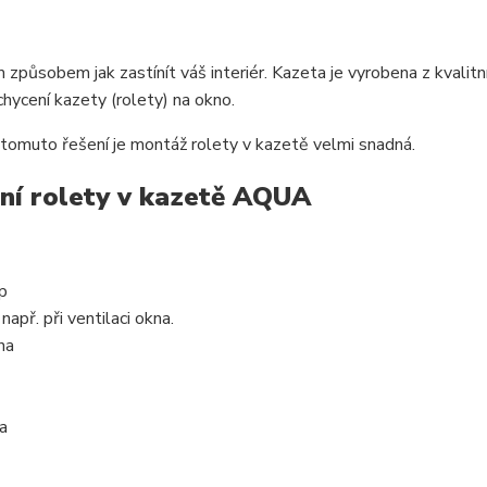
způsobem jak zastínít váš interiér. Kazeta je vyrobena z kvalit
ycení kazety (rolety) na okno.
tomuto řešení je montáž rolety v kazetě velmi snadná.
lní rolety v kazetě AQUA
p
např. při ventilaci okna.
na
a