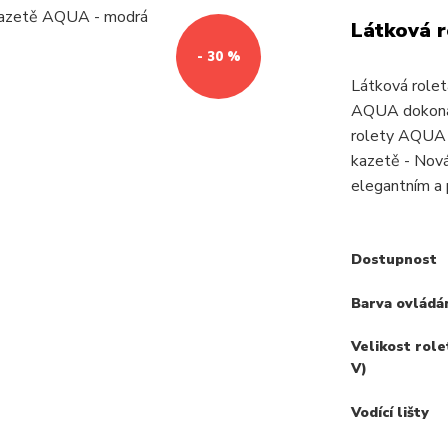
Látková r
- 30 %
Látková role
AQUA dokonale
rolety AQUA 
kazetě - Nov
elegantním a 
Dostupnost
Barva ovládá
Velikost role
V)
Vodící lišty