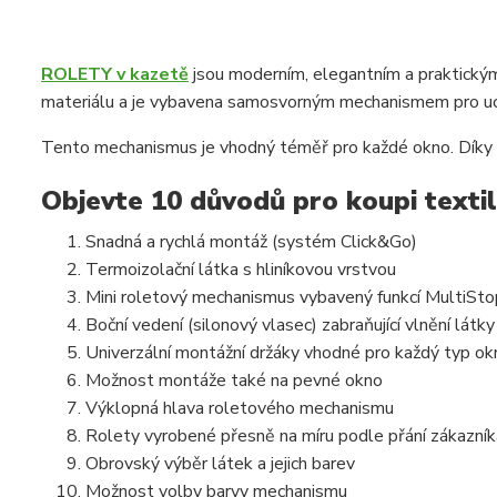
ROLETY v kazetě
jsou moderním, elegantním a praktickým 
materiálu a je vybavena samosvorným mechanismem pro uch
Tento mechanismus je vhodný téměř pro každé okno. Díky 
Objevte 10 důvodů pro koupi texti
Snadná a rychlá montáž (systém Click&Go)
Termoizolační látka s hliníkovou vrstvou
Mini roletový mechanismus vybavený funkcí MultiSto
Boční vedení (silonový vlasec) zabraňující vlnění látky 
Univerzální montážní držáky vhodné pro každý typ ok
Možnost montáže také na pevné okno
Výklopná hlava roletového mechanismu
Rolety vyrobené přesně na míru podle přání zákazník
Obrovský výběr látek a jejich barev
Možnost volby barvy mechanismu