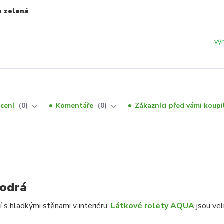
e zelená
vý
cení
0
Komentáře
0
Zákazníci před vámi koupil
modrá
 s hladkými stěnami v interiéru.
Látkové rolety AQUA
jsou vel