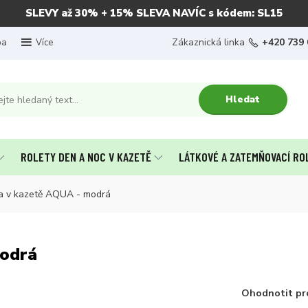
SLEVY až 30% + 15% SLEVA NAVÍC s kódem: SL15
ba
Zákaznická linka
+420 739 
Více
Hledat
ROLETY DEN A NOC V KAZETĚ
LÁTKOVÉ A ZATEMŇOVACÍ RO
a v kazetě AQUA - modrá
modrá
Ohodnotit pr