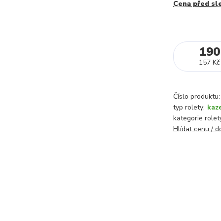
Cena před sl
190
157 Kč
Číslo produktu:
typ rolety:
kaz
kategorie rolet
Hlídat cenu / 