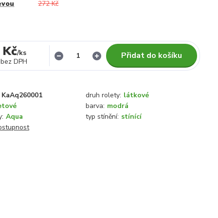
evou
272 Kč
 Kč
/
ks
Přidat do košíku
bez DPH
KaAq260001
druh rolety:
látkové
etové
barva:
modrá
y:
Aqua
typ stínění:
stínící
dostupnost