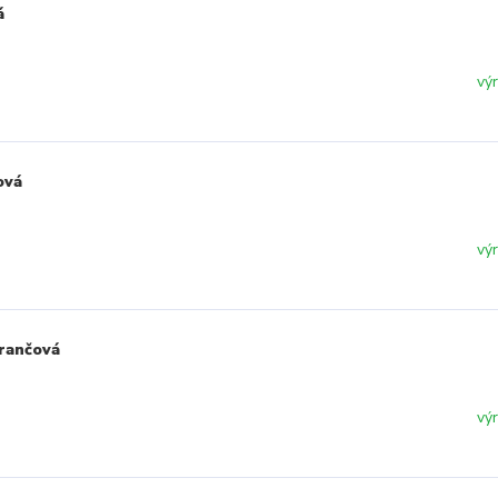
á
vý
ová
vý
rančová
vý