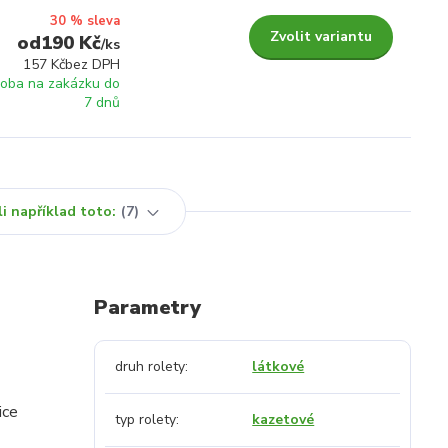
30 % sleva
Zvolit variantu
190 Kč
/
ks
157 Kč
bez DPH
roba na zakázku do
7 dnů
i například toto:
7
Parametry
druh rolety
látkové
ice
typ rolety
kazetové