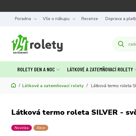
Poradna
Vše o nákupu
Recenze
Doprava a plat
ROLETY DEN A NOC
LÁTKOVÉ A ZATEMŇOVACÍ ROLETY
Látkové a zatemňovací rolety
Látková termo roleta S
Látková termo roleta SILVER - sv
Novinka
Akce