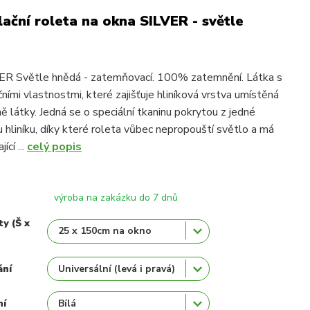
ační roleta na okna SILVER - světle
 Světle hnědá - zatemňovací. 100% zatemnění. Látka s
ními vlastnostmi, které zajišťuje hliníková vrstva umístěná
ně látky. Jedná se o speciální tkaninu pokrytou z jedné
u hliníku, díky které roleta vůbec nepropouští světlo a má
ící ...
celý popis
výroba na zakázku do 7 dnů
ty (Š x
ání
ní