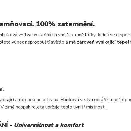
emňovací. 100% zatemnění.
e hliníková vrstva umístěná na vnější straně látky. Jedná se o speci
 roleta vůbec nepropouští světlo a
má zároveň vynikající tepel
í.
kající antitepelnou ochranu. Hliníková vrstva odráží sluneční pap
 V zimě naopak roleta udržuje teplo uvnitř místnosti.
NÍ -
Universálnost a komfort