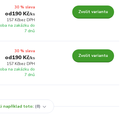
30 % sleva
Zvolit variantu
190 Kč
/
ks
157 Kč
bez DPH
roba na zakázku do
7 dnů
30 % sleva
Zvolit variantu
190 Kč
/
ks
157 Kč
bez DPH
roba na zakázku do
7 dnů
i například toto:
8