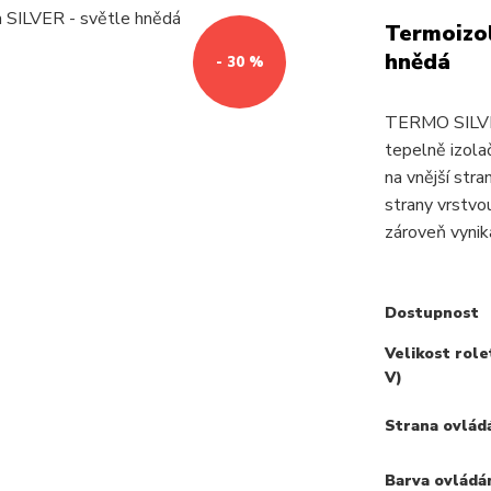
Termoizol
hnědá
- 30 %
TERMO SILVER
tepelně izolač
na vnější stra
strany vrstvo
zároveň vynikaj
Dostupnost
Velikost role
V)
Strana ovlád
Barva ovládá