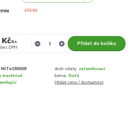
evou
272 Kč
 Kč
/
ks
Přidat do košíku
bez DPH
MiTe190008
druh rolety:
zatemňovací
o-kazetové
barva:
žlutá
emňující
Hlídat cenu / dostupnost