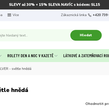
SLEVY až 30% + 15% SLEVA NAVÍC s kódem: SL15
ba
Zákaznická linka
+420 739 
Více
Hledat
ROLETY DEN A NOC V KAZETĚ
LÁTKOVÉ A ZATEMŇOVACÍ RO
ILVER - světle hnědá
ětle hnědá
Ohodnotit pr