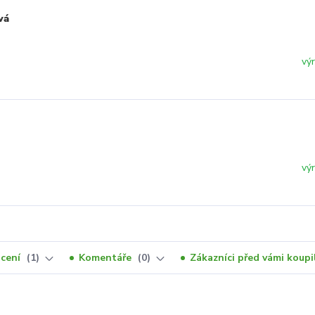
vá
vý
vý
cení
1
Komentáře
0
Zákazníci před vámi koupil