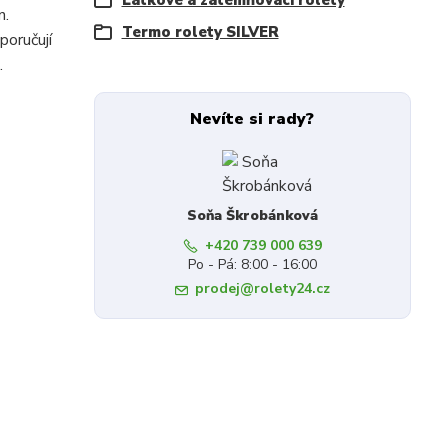
Látkové a zatemňovací rolety
n.
Termo rolety SILVER
poručují
.
Nevíte si rady?
Soňa Škrobánková
+420 739 000 639
Po - Pá: 8:00 - 16:00
prodej@rolety24.cz