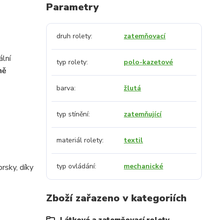
Parametry
druh rolety
zatemňovací
ální
typ rolety
polo-kazetové
ně
barva
žlutá
typ stínění
zatemňující
materiál rolety
textil
typ ovládání
mechanické
rsky, díky
Zboží zařazeno v kategoriích