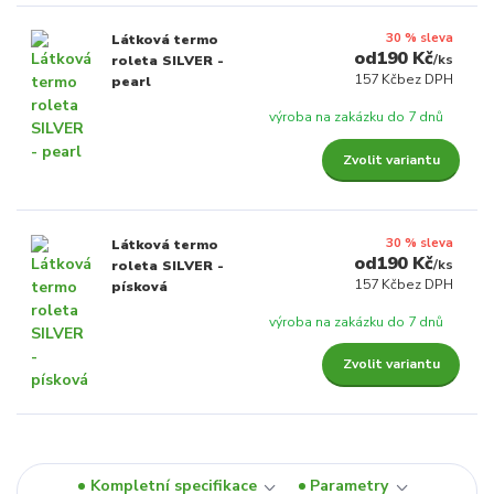
30 % sleva
Látková termo
190 Kč
/
ks
roleta SILVER -
157 Kč
bez DPH
pearl
výroba na zakázku do 7 dnů
Zvolit variantu
30 % sleva
Látková termo
190 Kč
/
ks
roleta SILVER -
157 Kč
bez DPH
písková
výroba na zakázku do 7 dnů
Zvolit variantu
Kompletní specifikace
Parametry