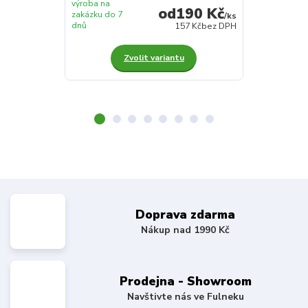
výroba na
výroba na
190 Kč
zakázku do 7
zakázku do 7
/
ks
dnů
dnů
157 Kč
bez DPH
Zvolit variantu
Z
Doprava zdarma
Nákup nad 1990 Kč
Prodejna - Showroom
Navštivte nás ve Fulneku