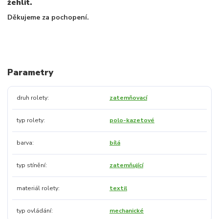
žehlit.
Děkujeme za pochopení.
Parametry
druh rolety
zatemňovací
typ rolety
polo-kazetové
barva
bílá
typ stínění
zatemňující
materiál rolety
textil
typ ovládání
mechanické