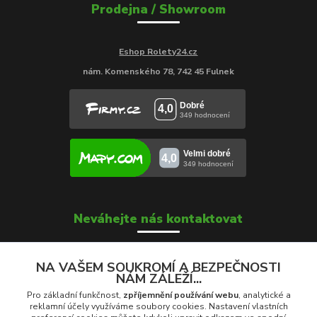
Prodejna / Showroom
Eshop Rolety24.cz
nám. Komenského 78, 742 45 Fulnek
Neváhejte nás kontaktovat
NA VAŠEM SOUKROMÍ A BEZPEČNOSTI
NÁM ZÁLEŽÍ...
Soňa Škrobánková
+420 739 000 639
Pro základní funkčnost,
zpříjemnění používání webu
, analytické a
Po - Pá: 8:00 - 16:00
reklamní účely využíváme soubory cookies. Nastavení vlastních