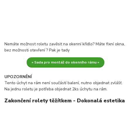
Nemáte možnost roletu zavěsit na okenní křídlo? Máte fixní okna,
bez možnosti otevření ? Pak je tady
» Sada pro montáž do okenního rámu «
UPOZORNĚNÍ
Tento úchyt na rám není součástí balení, nutno objednat zvlášť.
Na jednu roletu je potřeba objednat 2ks úchytu na rám.
Zakončení rolety těžítkem - Dokonalá estetika