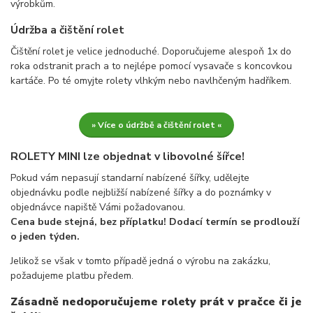
výrobkům.
Údržba a čištění rolet
Čištění rolet je velice jednoduché. Doporučujeme alespoň 1x do
roka odstranit prach a to nejlépe pomocí vysavače s koncovkou
kartáče. Po té omyjte rolety vlhkým nebo navlhčeným hadříkem.
» Více o údržbě a čištění rolet «
ROLETY MINI lze objednat v libovolné šířce!
Pokud vám nepasují standarní nabízené šířky, udělejte
objednávku podle nejbližší nabízené šířky a do poznámky v
objednávce napiště Vámi požadovanou.
Cena bude stejná, bez příplatku! Dodací termín se prodlouží
o jeden týden.
Jelikož se však v tomto případě jedná o výrobu na zakázku,
požadujeme platbu předem.
Zásadně nedoporučujeme rolety prát v pračce či je