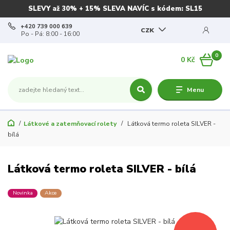
SLEVY až 30% + 15% SLEVA NAVÍC s kódem: SL15
+420 739 000 639
CZK
Po - Pá: 8:00 - 16:00
0
0 Kč
Menu
Látkové a zatemňovací rolety
Látková termo roleta SILVER -
bílá
Látková termo roleta SILVER - bílá
Novinka
Akce