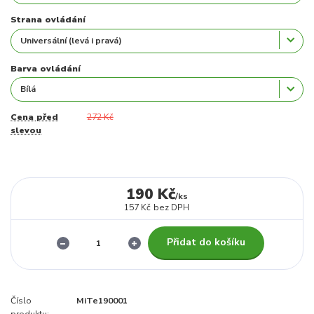
Strana ovládání
Barva ovládání
Cena před
272 Kč
slevou
190 Kč
/
ks
157 Kč
bez DPH
Přidat do košíku
Číslo
MiTe190001