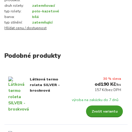
produktu:
druh rolety:
zatemňovací
typ rolety:
polo-kazetové
barva:
bílá
typ stínění:
zatemňující
Hlídat cenu / dostupnost
Podobné produkty
30 % sleva
Látková termo
190 Kč
/
ks
roleta SILVER -
157 Kč
bez DPH
broskvová
výroba na zakázku do 7 dnů
Zvolit variantu