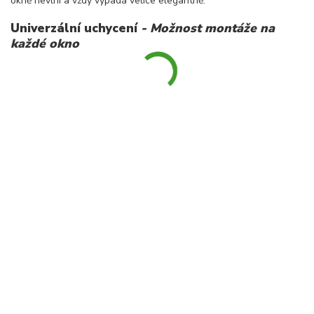
okně nevlní a vždy vypadá velice elegantně.
Univerzální uchycení
- M
ožnost montáže na
každé okno