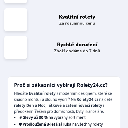
Kvalitní rolety
Za rozumnou cenu
Rychlé doručení
Zboží dodáme do 7 dnů
Proč si zákazníci vybírají Rolety24.cz?
Hledáte
kvalitní rolety
s moderním designem, které se
snadno montují a dlouho vydrží? Na
Rolety24.cz
najdete
rolety Den a Noc, látkové a zatemňovací rolety
i
předokenní řešení pro domácnosti, byty i kanceláře.
💰
Slevy až 30 %
na vybraný sortiment
🛡️
Prodloužená 3-letá záruka
na všechny rolety