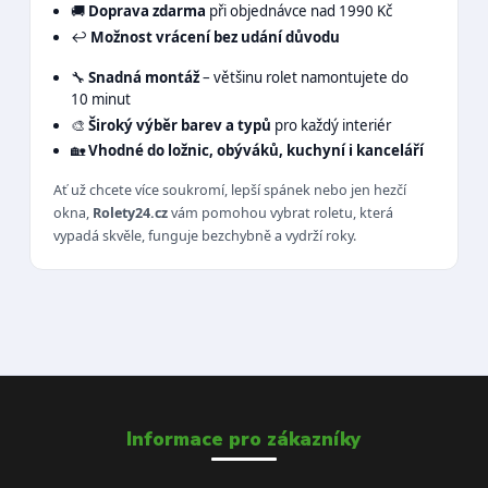
🚚
Doprava zdarma
při objednávce nad 1990 Kč
↩️
Možnost vrácení bez udání důvodu
🔧
Snadná montáž
– většinu rolet namontujete do
10 minut
🎨
Široký výběr barev a typů
pro každý interiér
🏡
Vhodné do ložnic, obýváků, kuchyní i kanceláří
Ať už chcete více soukromí, lepší spánek nebo jen hezčí
okna,
Rolety24.cz
vám pomohou vybrat roletu, která
vypadá skvěle, funguje bezchybně a vydrží roky.
Informace pro zákazníky