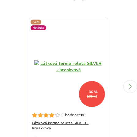
Akce
Akce
Novinka
Novinka
- 30 %
272 Kč
1 hodnocení
Látková termo roleta SILVER -
Látková termo
broskvová