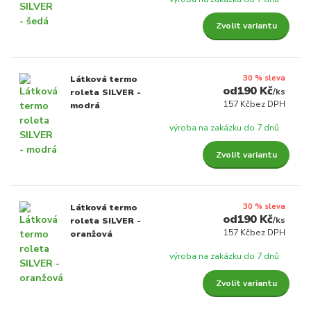
Zvolit variantu
30 % sleva
Látková termo
190 Kč
/
ks
roleta SILVER -
157 Kč
bez DPH
modrá
výroba na zakázku do 7 dnů
Zvolit variantu
30 % sleva
Látková termo
190 Kč
/
ks
roleta SILVER -
157 Kč
bez DPH
oranžová
výroba na zakázku do 7 dnů
Zvolit variantu