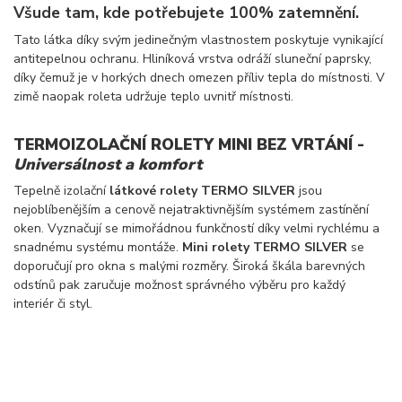
Všude tam, kde potřebujete 100% zatemnění.
Tato látka díky svým jedinečným vlastnostem poskytuje vynikající
antitepelnou ochranu. Hliníková vrstva odráží sluneční paprsky,
díky čemuž je v horkých dnech omezen příliv tepla do místnosti. V
zimě naopak roleta udržuje teplo uvnitř místnosti.
TERMOIZOLAČNÍ ROLETY MINI BEZ VRTÁNÍ -
Universálnost a komfort
Tepelně izolační
látkové rolety TERMO SILVER
jsou
nejoblíbenějším a cenově nejatraktivnějším systémem zastínění
oken. Vyznačují se mimořádnou funkčností díky velmi rychlému a
snadnému systému montáže.
Mini rolety TERMO SILVER
se
doporučují pro okna s malými rozměry. Široká škála barevných
odstínů pak zaručuje možnost správného výběru pro každý
interiér či styl.