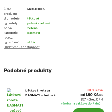
Číslo
MiBa180005
produktu:
druh rolety:
látkové
typ rolety:
polo-kazetové
barva:
zelená
kategorie
Basmati
rolety:
typ stínění:
stínící
Hlídat cenu / dostupnost
Podobné produkty
30 % sleva
Látková roleta
190 Kč
/
ks
BASMATI - béžová
157 Kč
bez DPH
výroba na zakázku do 7 dnů