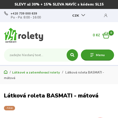
SLEVY až 30% + 15% SLEVA NAVÍC s kódem: SL15
+420 739 000 639
CZK
Po - Pá: 8:00 - 16:00
0
0 Kč
Menu
Látkové a zatemňovací rolety
Látková roleta BASMATI -
mátová
Látková roleta BASMATI - mátová
Akce