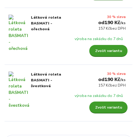
30 % sleva
Látková roleta
190 Kč
/
ks
BASMATI -
157 Kč
bez DPH
ořechová
výroba na zakázku do 7 dnů
Zvolit variantu
30 % sleva
Látková roleta
190 Kč
/
ks
BASMATI -
157 Kč
bez DPH
švestková
výroba na zakázku do 7 dnů
Zvolit variantu