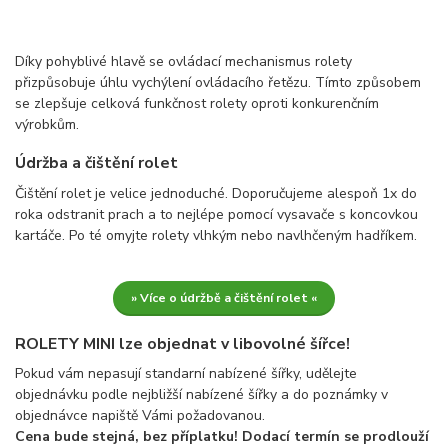
Díky pohyblivé hlavě se ovládací mechanismus rolety
přizpůsobuje úhlu vychýlení ovládacího řetězu. Tímto způsobem
se zlepšuje celková funkčnost rolety oproti konkurenčním
výrobkům.
Údržba a čištění rolet
Čištění rolet je velice jednoduché. Doporučujeme alespoň 1x do
roka odstranit prach a to nejlépe pomocí vysavače s koncovkou
kartáče. Po té omyjte rolety vlhkým nebo navlhčeným hadříkem.
» Více o údržbě a čištění rolet «
ROLETY MINI lze objednat v libovolné šířce!
Pokud vám nepasují standarní nabízené šířky, udělejte
objednávku podle nejbližší nabízené šířky a do poznámky v
objednávce napiště Vámi požadovanou.
Cena bude stejná, bez příplatku! Dodací termín se prodlouží