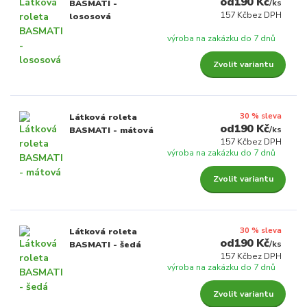
190 Kč
/
ks
BASMATI -
157 Kč
bez DPH
lososová
výroba na zakázku do 7 dnů
Zvolit variantu
30 % sleva
Látková roleta
190 Kč
/
ks
BASMATI - mátová
157 Kč
bez DPH
výroba na zakázku do 7 dnů
Zvolit variantu
30 % sleva
Látková roleta
190 Kč
/
ks
BASMATI - šedá
157 Kč
bez DPH
výroba na zakázku do 7 dnů
Zvolit variantu