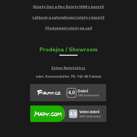
Rolety Den a Noc Rolety MINI v kazetě
Látkové a zatemňovací rolety v kazetě
Předokenní rolety na zeď
Prodejna / Showroom
Eshop Rolety24.cz
nám. Komenského 78, 742 45 Fulnek