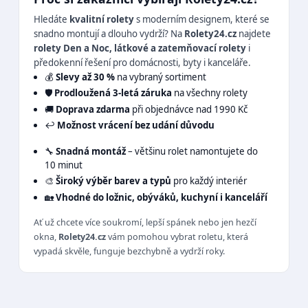
Hledáte
kvalitní rolety
s moderním designem, které se
snadno montují a dlouho vydrží? Na
Rolety24.cz
najdete
rolety Den a Noc, látkové a zatemňovací rolety
i
předokenní řešení pro domácnosti, byty i kanceláře.
💰
Slevy až 30 %
na vybraný sortiment
🛡️
Prodloužená 3-letá záruka
na všechny rolety
🚚
Doprava zdarma
při objednávce nad 1990 Kč
↩️
Možnost vrácení bez udání důvodu
🔧
Snadná montáž
– většinu rolet namontujete do
10 minut
🎨
Široký výběr barev a typů
pro každý interiér
🏡
Vhodné do ložnic, obýváků, kuchyní i kanceláří
Ať už chcete více soukromí, lepší spánek nebo jen hezčí
okna,
Rolety24.cz
vám pomohou vybrat roletu, která
vypadá skvěle, funguje bezchybně a vydrží roky.