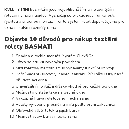
ROLETY MINI bez vrtání jsou nejoblíbenějšími a nejlevnějšími
roletami v naší nabídce. Vyznačují se praktičností, funkčností,
rychlou a snadnou montáží. Tento systém rolet doporučujeme pro
okna s malými rozměry rámu.
Objevte 10 důvodů pro nákup textilní
rolety BASMATI
Snadná a rychlá montáž (systém Click&Go)
Látka se strukturovaným povrchem
Mini roletový mechanismus vybavený funkcí MultiStop
Boční vedení (silonový vlasec) zabraňující vlnění látky např.
při ventilaci okna.
Univerzální montážní držáky vhodné pro každý typ okna
Možnost montáže také na pevné okno
Výklopná hlava roletového mechanismu
Rolety vyrobené přesně na míru podle přání zákazníka
Obrovský výběr látek a jejich barev
Možnost volby barvy mechanismu