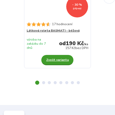
- 30 %
272 Kč
17 hodnocení
Látková roleta BASMATI - béžová
Látková role
výroba na
výroba na
190 Kč
zakázku do 7
zakázku do 7
/
ks
dnů
dnů
157 Kč
bez DPH
Zvolit variantu
Z