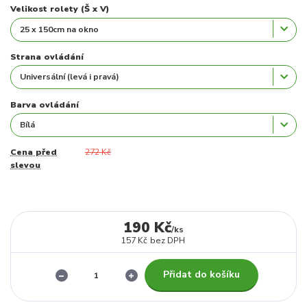
Velikost rolety (Š x V)
Strana ovládání
Barva ovládání
Cena před
272 Kč
slevou
190 Kč
/
ks
157 Kč
bez DPH
Přidat do košíku