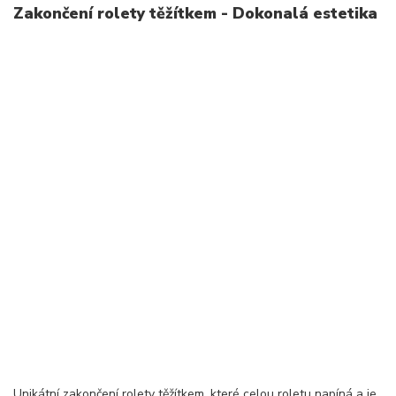
Zakončení rolety těžítkem - Dokonalá estetika
Unikátní zakončení rolety těžítkem, které celou roletu napíná a je