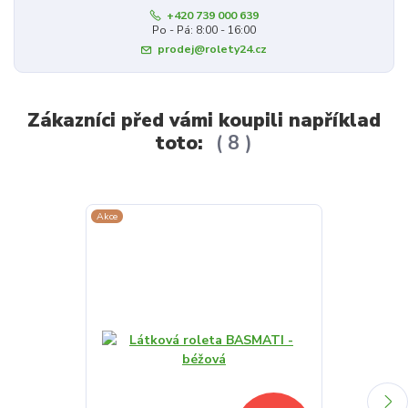
+420 739 000 639
Po - Pá: 8:00 - 16:00
prodej@rolety24.cz
Zákazníci před vámi koupili například
toto:
8
Akce
Akce