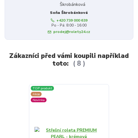
Soňa Škrobánková
+420 739 000 639
Po - Pá: 8:00 - 16:00
prodej@rolety24.cz
Zákazníci před vámi koupili například
toto:
8
TOP produkt
TOP produkt
Akce
Akce
Novinka
Novinka