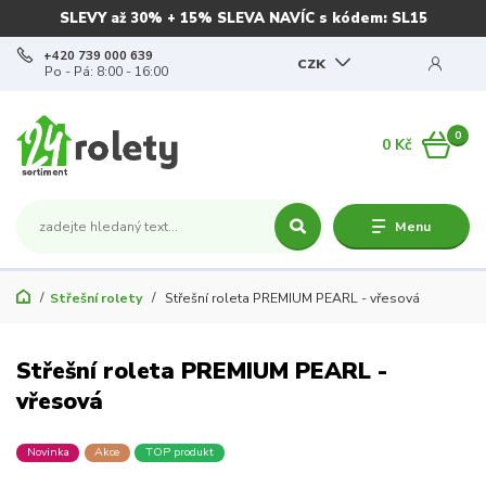
SLEVY až 30% + 15% SLEVA NAVÍC s kódem: SL15
+420 739 000 639
CZK
Po - Pá: 8:00 - 16:00
0
0 Kč
Menu
Střešní rolety
Střešní roleta PREMIUM PEARL - vřesová
Střešní roleta PREMIUM PEARL -
vřesová
Novinka
Akce
TOP produkt