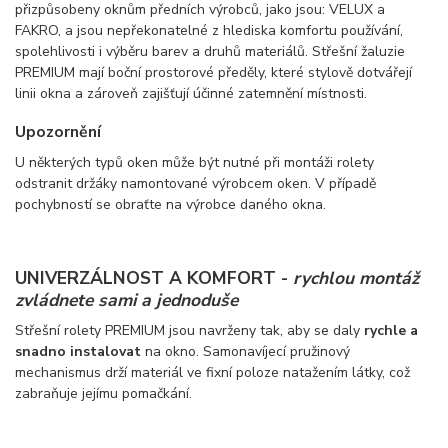
přizpůsobeny oknům předních výrobců, jako jsou: VELUX a
FAKRO, a jsou nepřekonatelné z hlediska komfortu používání,
spolehlivosti i výběru barev a druhů materiálů. Střešní žaluzie
PREMIUM mají boční prostorové předěly, které stylově dotvářejí
linii okna a zároveň zajišťují účinné zatemnění místnosti.
Upozornění
U některých typů oken může být nutné při montáži rolety
odstranit držáky namontované výrobcem oken. V případě
pochybností se obraťte na výrobce daného okna.
UNIVERZÁLNOST A KOMFORT -
rychlou montáž
zvládnete sami a jednoduše
Střešní rolety PREMIUM jsou navrženy tak, aby se daly
rychle a
snadno instalovat
na okno. Samonavíjecí pružinový
mechanismus drží materiál ve fixní poloze natažením látky, což
zabraňuje jejímu pomačkání.