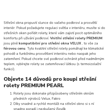
Střešní okna propustí slunce do vašeho podkroví a prosvětlí
interiér. Pokud požadujete regulaci světla v interiéru, musíte si do
střešních oken pořídit rolety, které vám zajistí pocit optimálního
komfortu při užívání podkroví.
Vnitřní střešní rolety PREMIUM
jsou plně
kompatibilní pro střešní okna VELUX
, to vše za
férovou cenu
. Tyto kvalitní střešní rolety pomáhají ke klimatické
pohodě a funkčnímu prosvětlení interiéru nebo naopak jeho
zatemňení. Pokud chcete své podkroví ochránit před nadměrným
teplem, vybírejte rolety se zatemňovací látkou (s termoizolační
funkcí).
Objevte 14 důvodů pro koupi střešní
rolety PREMIUM PEARL
Rolety jsou dokonale přizpůsobeny střešním oknům
předních výrobců Velux, Fakro
Díky snadné a rychlé montáži na střešní okno si s ní
snadno poradí i nezkušený člověk