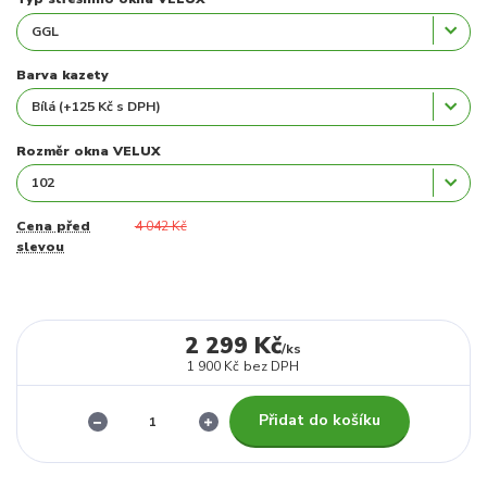
Barva kazety
Rozměr okna VELUX
Cena před
4 042 Kč
slevou
2 299 Kč
/
ks
1 900 Kč
bez DPH
Přidat do košíku