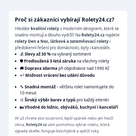
Proč si zákazníci vybírají Rolety24.cz?
Hledáte
kvalitní rolety
s moderním designem, které se
snadno montují a dlouho vydrží? Na
Rolety24.cz
najdete
rolety Den a Noc, látkové a zatemňovací rolety
i
předokenní řešení pro domácnosti, byty i kanceláře.
💰
Slevy až 30 %
na vybraný sortiment
🛡️
Prodloužená 3-letá záruka
na všechny rolety
🚚
Doprava zdarma
při objednávce nad 1990 Kč
↩️
Možnost vrácení bez udání důvodu
🔧
Snadná montáž
– většinu rolet namontujete do
10 minut
🎨
Široký výběr barev a typů
pro každý interiér
🏡
Vhodné do ložnic, obýváků, kuchyní i kanceláří
Ať už chcete více soukromí, lepší spánek nebo jen hezčí
okna,
Rolety24.cz
vám pomohou vybrat roletu, která
vypadá skvěle, funguje bezchybně a vydrží roky.