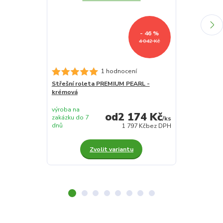
- 46 %
4 042 Kč
1 hodnocení
Střešní roleta PREMIUM PEARL -
Střešní rolet
krémová
výroba na
výroba na
2 174 Kč
zakázku do 7
zakázku do 7
/
ks
dnů
dnů
1 797 Kč
bez DPH
Zvolit variantu
Z