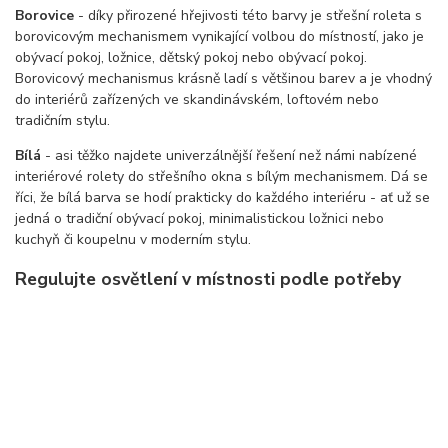
Borovice
- díky přirozené hřejivosti této barvy je střešní roleta s
borovicovým mechanismem vynikající volbou do místností, jako je
obývací pokoj, ložnice, dětský pokoj nebo obývací pokoj.
Borovicový mechanismus krásně ladí s většinou barev a je vhodný
do interiérů zařízených ve skandinávském, loftovém nebo
tradičním stylu.
Bílá
- asi těžko najdete univerzálnější řešení než námi nabízené
interiérové rolety do střešního okna s bílým mechanismem. Dá se
říci, že bílá barva se hodí prakticky do každého interiéru - ať už se
jedná o tradiční obývací pokoj, minimalistickou ložnici nebo
kuchyň či koupelnu v moderním stylu.
Regulujte osvětlení v místnosti podle potřeby