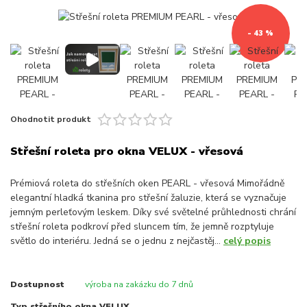
- 43 %
Ohodnotit produkt
Střešní roleta pro okna VELUX - vřesová
Prémiová roleta do střešních oken PEARL - vřesová Mimořádně
elegantní hladká tkanina pro střešní žaluzie, která se vyznačuje
jemným perleťovým leskem. Díky své světelné průhlednosti chrání
střešní roleta podkroví před sluncem tím, že jemně rozptyluje
světlo do interiéru. Jedná se o jednu z nejčastěj...
celý popis
Dostupnost
výroba na zakázku do 7 dnů
Typ střešního okna VELUX