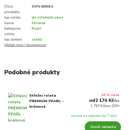
Číslo
StPe400014
produktu:
typ rolety:
do střešních oken
barva:
červená
kategorie
Pearl
rolety:
typ stínění:
stínící
Hlídat cenu / dostupnost
Podobné produkty
46 % sleva
Střešní roleta
2 174 Kč
/
ks
PREMIUM PEARL -
1 797 Kč
bez DPH
krémová
výroba na zakázku do 7 dnů
Zvolit variantu