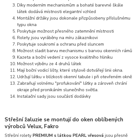
Díky moderním mechanismům a bohaté barevné škále
látek dodává místnosti elegantní vzhled
Montážní držáky jsou dokonale přizpůsobeny příslušnému
typu okna
Poskytuje možnost přesného zatemnění místnosti
Rolety jsou vyráběny na míru zákazníkovi
Poskytuje soukromí a ochranu před sluncem
Možnost sladit barvu mechanismu s barvou okenních rámů
Kazeta a boční vedení z vysoce kvalitního hliníku
Možnost výběru ze 4 druhů látek
Mají boční vodicí lišty, které stylově dotvářejí linii okna.
Udržují látku v blízkosti okenní tabule i při otevřeném okně
Zabraňují volnému "profukování" látky a zároveň chrání
okraje před pronikáním slunečního světla.
Instalační sady jsou součástí dodávky
Střešní žaluzie se montují do oken oblíbených
výrobců Velux, Fakro
Střešní rolety
PREMIUM s látkou PEARL vřesová
jsou přesně