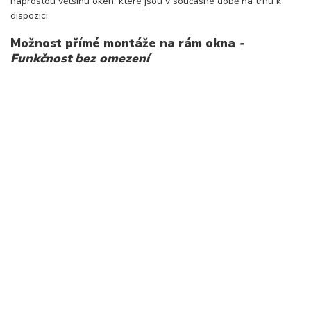
naprostou většinu oken, které jsou v současné době na trhu k
dispozici.
Možnost přímé montáže na rám okna
-
Funkčnost bez omezení