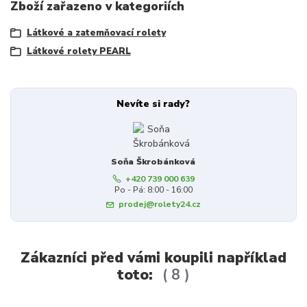
Zboží zařazeno v kategoriích
Látkové a zatemňovací rolety
Látkové rolety PEARL
Nevíte si rady?
Soňa Škrobánková
+420 739 000 639
Po - Pá: 8:00 - 16:00
prodej@rolety24.cz
Zákazníci před vámi koupili například
toto:
8