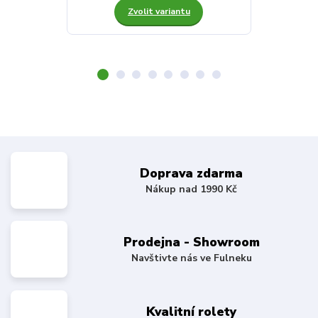
Zvolit variantu
Z
Doprava zdarma
Nákup nad 1990 Kč
Prodejna - Showroom
Navštivte nás ve Fulneku
Kvalitní rolety