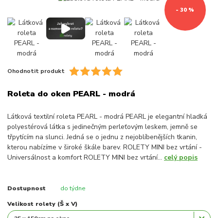
- 30 %
Ohodnotit produkt
Roleta do oken PEARL - modrá
Látková textilní roleta PEARL - modrá PEARL je elegantní hladká
polyestérová látka s jedinečným perleťovým leskem, jemně se
třpytícím na slunci. Jedná se o jednu z nejoblíbenějších tkanin,
kterou nabízíme v široké škále barev. ROLETY MINI bez vrtání -
Universálnost a komfort ROLETY MINI bez vrtání...
celý popis
Dostupnost
do týdne
Velikost rolety (Š x V)