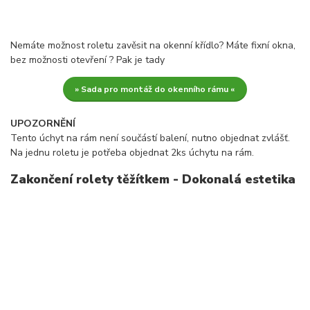
Nemáte možnost roletu zavěsit na okenní křídlo? Máte fixní okna,
bez možnosti otevření ? Pak je tady
» Sada pro montáž do okenního rámu «
UPOZORNĚNÍ
Tento úchyt na rám není součástí balení, nutno objednat zvlášť.
Na jednu roletu je potřeba objednat 2ks úchytu na rám.
Zakončení rolety těžítkem - Dokonalá estetika