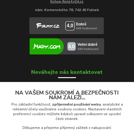
Eshop Rolety24.cz
nám. Komenského 78, 742 45 Fulnek
Neváhejte nás kontaktovat
NA VAŠEM SOUKROMÍ A BEZPEČNOSTI
NÁM ZÁLEŽÍ...
Soňa Škrobánková
+420 739 000 639
Pro základní funkčnost,
zpříjemnění používání webu
, analytické a
Po - Pá: 8:00 - 16:00
reklamní účely využíváme soubory cookies. Nastavení vlastních
preferencí cookies můžete kdykoli upravit odkazem ve spodní
části stránek.
prodej@rolety24.cz
Děkujeme a přejeme příjemný zážitek z nakupování.