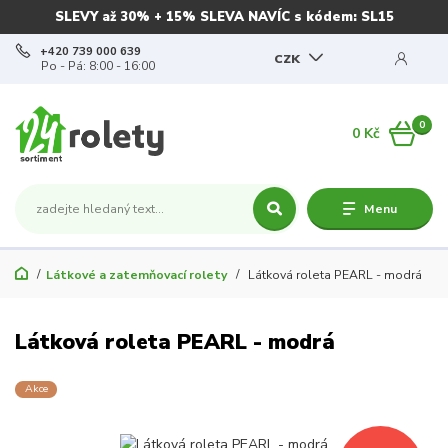
SLEVY až 30% + 15% SLEVA NAVÍC s kódem: SL15
+420 739 000 639
CZK
Po - Pá: 8:00 - 16:00
0
0 Kč
Menu
Látkové a zatemňovací rolety
Látková roleta PEARL - modrá
Látková roleta PEARL - modrá
Akce