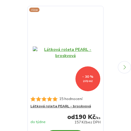
Akce
Akce
Novinka
- 30 %
272 Kč
15 hodnocení
Látková roleta PEARL - broskvová
Látková rolet
190 Kč
/
ks
do týdne
do týdne
157 Kč
bez DPH