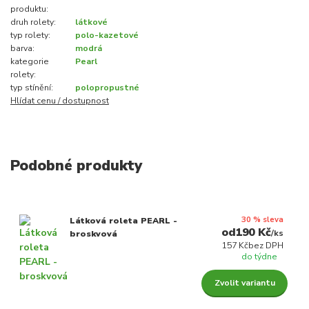
produktu:
druh rolety:
látkové
typ rolety:
polo-kazetové
barva:
modrá
kategorie
Pearl
rolety:
typ stínění:
polopropustné
Hlídat cenu / dostupnost
Podobné produkty
30 % sleva
Látková roleta PEARL -
190 Kč
/
ks
broskvová
157 Kč
bez DPH
do týdne
Zvolit variantu