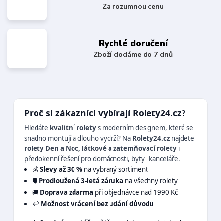
Za rozumnou cenu
Rychlé doručení
Zboží dodáme do 7 dnů
Proč si zákazníci vybírají Rolety24.cz?
Hledáte
kvalitní rolety
s moderním designem, které se
snadno montují a dlouho vydrží? Na
Rolety24.cz
najdete
rolety Den a Noc, látkové a zatemňovací rolety
i
předokenní řešení pro domácnosti, byty i kanceláře.
💰
Slevy až 30 %
na vybraný sortiment
🛡️
Prodloužená 3-letá záruka
na všechny rolety
🚚
Doprava zdarma
při objednávce nad 1990 Kč
↩️
Možnost vrácení bez udání důvodu