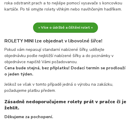
roka odstranit prach a to nejlépe pomocí vysavače s koncovkou
kartáče. Po té omyjte rolety vlhkým nebo navlhčeným hadříkem.
» Více o údržbě a čištění rolet «
ROLETY MINI lze objednat v libovolné šířce!
Pokud vám nepasují standarní nabízené šířky, udělejte
objednávku podle nejbližší nabízené šířky a do poznámky v
objednávce napiště Vámi požadovanou.
Cena bude stejná, bez příplatku! Dodací termín se prodlouží
o jeden týden.
Jelikož se však v tomto případě jedná o výrobu na zakázku,
požadujeme platbu předem.
Zásadně nedoporučujeme rolety prát v pračce či je
žehlit.
Děkujeme za pochopení.