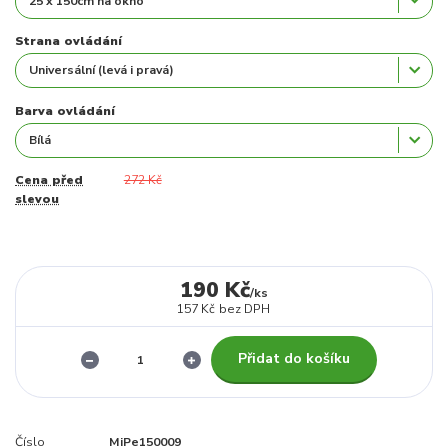
Strana ovládání
Barva ovládání
Cena před
272 Kč
slevou
190 Kč
/
ks
157 Kč
bez DPH
Přidat do košíku
Číslo
MiPe150009