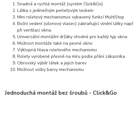
Snadná a rychlá montáž (systém Click&Go)
Látka s jedinečným perleťovým leskem
Mini roletový mechanismus vybavený funkcí MultiStop
Boční vedení (silonový vlasec) zabraňující vlnění látky např.
při ventilaci okna.
Univerzální montážní držáky vhodné pro každý typ okna
Možnost montáže také na pevné okno
Výklopná hlava roletového mechanismu
Rolety vyrobené přesně na míru podle přání zákazníka
Obrovský výběr látek a jejich barev
Možnost volby barvy mechanismu
Jednoduchá montáž bez šroubů - Click&Go