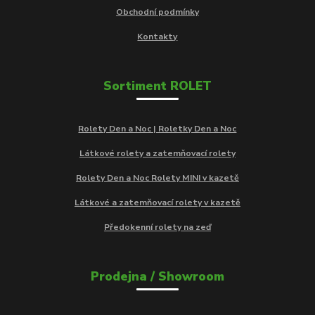
Obchodní podmínky
Kontakty
Sortiment ROLET
Rolety Den a Noc | Roletky Den a Noc
Látkové rolety a zatemňovací rolety
Rolety Den a Noc Rolety MINI v kazetě
Látkové a zatemňovací rolety v kazetě
Předokenní rolety na zeď
Prodejna / Showroom