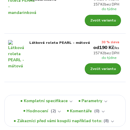
157 Kč
bez DPH
do týdne
Zvolit variantu
30 % sleva
Látková roleta PEARL - mátová
190 Kč
/
ks
157 Kč
bez DPH
do týdne
Zvolit variantu
Kompletní specifikace
Parametry
Hodnocení
2
Komentáře
0
Zákazníci před vámi koupili například toto:
8