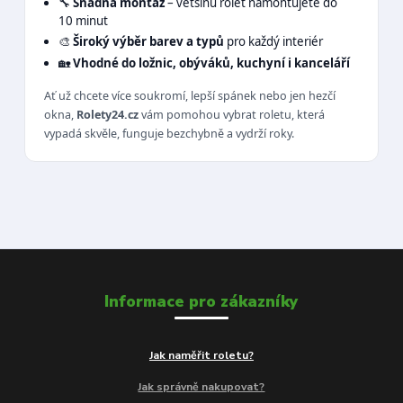
🔧
Snadná montáž
– většinu rolet namontujete do
10 minut
🎨
Široký výběr barev a typů
pro každý interiér
🏡
Vhodné do ložnic, obýváků, kuchyní i kanceláří
Ať už chcete více soukromí, lepší spánek nebo jen hezčí
okna,
Rolety24.cz
vám pomohou vybrat roletu, která
vypadá skvěle, funguje bezchybně a vydrží roky.
Informace pro zákazníky
Jak naměřit roletu?
Jak správně nakupovat?