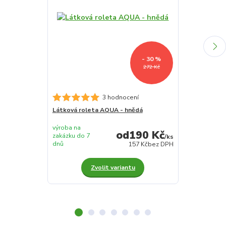
- 30 %
272 Kč
Látková rolet
3 hodnocení
Látková roleta AQUA - hnědá
výroba na
výroba na
190 Kč
zakázku do 7
zakázku do 7
/
ks
dnů
dnů
157 Kč
bez DPH
Zvolit variantu
Z