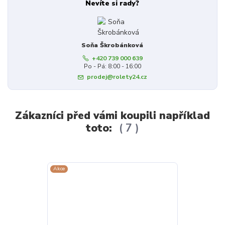
Nevíte si rady?
Soňa Škrobánková
+420 739 000 639
Po - Pá: 8:00 - 16:00
prodej@rolety24.cz
Zákazníci před vámi koupili například
toto:
7
Akce
Akce