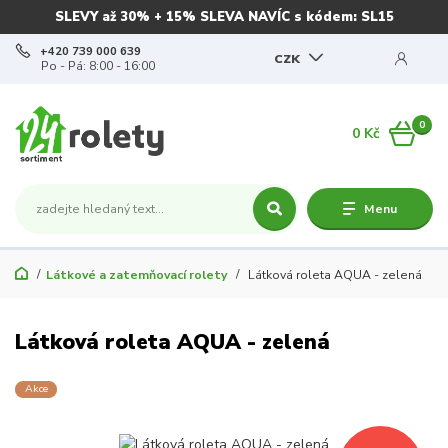
SLEVY až 30% + 15% SLEVA NAVÍC s kódem: SL15
+420 739 000 639
CZK
Po - Pá: 8:00 - 16:00
0
0 Kč
Menu
Látkové a zatemňovací rolety
Látková roleta AQUA - zelená
Látková roleta AQUA - zelená
Akce