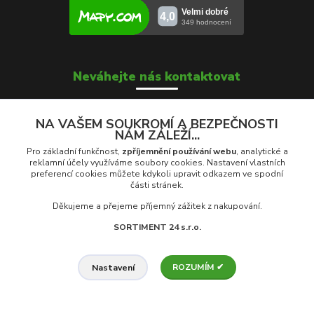
Neváhejte nás kontaktovat
NA VAŠEM SOUKROMÍ A BEZPEČNOSTI
NÁM ZÁLEŽÍ...
Soňa Škrobánková
+420 739 000 639
Pro základní funkčnost,
zpříjemnění používání webu
, analytické a
Po - Pá: 8:00 - 16:00
reklamní účely využíváme soubory cookies. Nastavení vlastních
preferencí cookies můžete kdykoli upravit odkazem ve spodní
části stránek.
prodej@rolety24.cz
Děkujeme a přejeme příjemný zážitek z nakupování.
SORTIMENT 24 s.r.o.
ROZUMÍM ✔
Nastavení
© 2026 Eshop Rolety24.cz | Provozovatel: Sortiment 24 s.r.o., Na
Trávníkách 959, 742 13 Studénka, ČR
Vytvořeno na
Eshop-rychle.cz