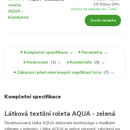
157 Kč
bez DPH
výroba na zakázku do 7 dnů
Zvolit variantu
Kompletní specifikace
Parametry
Hodnocení
1
Komentáře
0
Zákazníci před vámi koupili například toto:
7
Kompletní specifikace
Látková textilní roleta AQUA - zelená
Strukturovaná látka AQUA dokonale kontrastuje s hladkými
stěnami v interiéru. Látka AQUA je velice výrazná, založená na