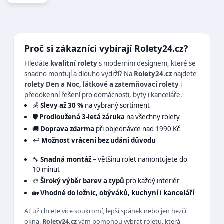
Proč si zákazníci vybírají Rolety24.cz?
Hledáte
kvalitní rolety
s moderním designem, které se
snadno montují a dlouho vydrží? Na
Rolety24.cz
najdete
rolety Den a Noc, látkové a zatemňovací rolety
i
předokenní řešení pro domácnosti, byty i kanceláře.
💰
Slevy až 30 %
na vybraný sortiment
🛡️
Prodloužená 3-letá záruka
na všechny rolety
🚚
Doprava zdarma
při objednávce nad 1990 Kč
↩️
Možnost vrácení bez udání důvodu
🔧
Snadná montáž
– většinu rolet namontujete do
10 minut
🎨
Široký výběr barev a typů
pro každý interiér
🏡
Vhodné do ložnic, obýváků, kuchyní i kanceláří
Ať už chcete více soukromí, lepší spánek nebo jen hezčí
okna,
Rolety24.cz
vám pomohou vybrat roletu, která