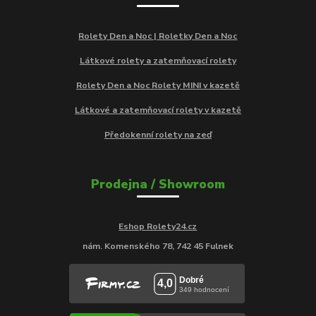
Rolety Den a Noc | Roletky Den a Noc
Látkové rolety a zatemňovací rolety
Rolety Den a Noc Rolety MINI v kazetě
Látkové a zatemňovací rolety v kazetě
Předokenní rolety na zeď
Prodejna / Showroom
Eshop Rolety24.cz
nám. Komenského 78, 742 45 Fulnek