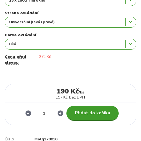
Strana ovládání
Barva ovládání
Cena před
272 Kč
slevou
190 Kč
/
ks
157 Kč
bez DPH
Přidat do košíku
Číslo
MiAq170010