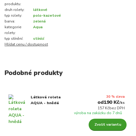
produktu:
druh rolety:
látkové
typ rolety:
polo-kazetové
barva:
zelená
kategorie
Aqua
rolety:
typ stínění:
stínící
Hlídat cenu / dostupnost
Podobné produkty
30 % sleva
Látková roleta
190 Kč
/
ks
AQUA - hnědá
157 Kč
bez DPH
výroba na zakázku do 7 dnů
Zvolit variantu