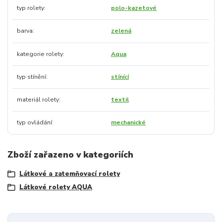
typ rolety
polo-kazetové
barva
zelená
kategorie rolety
Aqua
typ stínění
stínící
materiál rolety
textil
typ ovládání
mechanické
Zboží zařazeno v kategoriích
Látkové a zatemňovací rolety
Látkové rolety AQUA