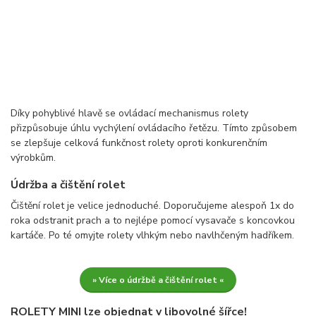
Díky pohyblivé hlavě se ovládací mechanismus rolety
přizpůsobuje úhlu vychýlení ovládacího řetězu. Tímto způsobem
se zlepšuje celková funkčnost rolety oproti konkurenčním
výrobkům.
Údržba a čištění rolet
Čištění rolet je velice jednoduché. Doporučujeme alespoň 1x do
roka odstranit prach a to nejlépe pomocí vysavače s koncovkou
kartáče. Po té omyjte rolety vlhkým nebo navlhčeným hadříkem.
» Více o údržbě a čištění rolet «
ROLETY MINI lze objednat v libovolné šířce!